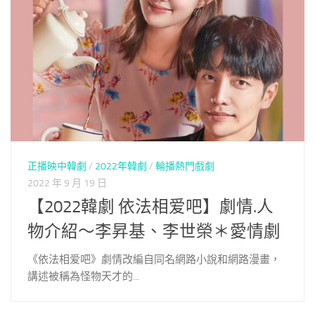
正播映中韓劇
/
2022年韓劇
/
輪播熱門戲劇
2022 年 9 月 19 日
【2022韓劇 依法相爱吧】劇情.人
物介紹～李昇基、李世榮＊愛情劇
《依法相爱吧》劇情改編自同名網路小說和網路漫畫，
講述被稱為怪物天才的...