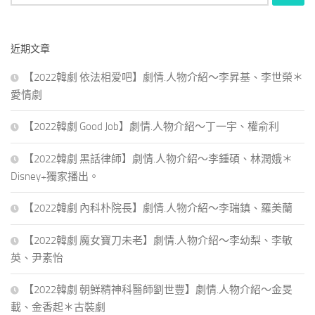
尋
關
鍵
近期文章
字:
【2022韓劇 依法相爱吧】劇情.人物介紹～李昇基、李世榮＊
愛情劇
【2022韓劇 Good Job】劇情.人物介紹～丁一宇、權俞利
【2022韓劇 黑話律師】劇情.人物介紹～李鍾碩、林潤娥＊
Disney+獨家播出。
【2022韓劇 內科朴院長】劇情.人物介紹～李瑞鎮、羅美蘭
【2022韓劇 魔女寶刀未老】劇情.人物介紹～李幼梨、李敏
英、尹素怡
【2022韓劇 朝鮮精神科醫師劉世豐】劇情.人物介紹～金旻
載、金香起＊古裝劇