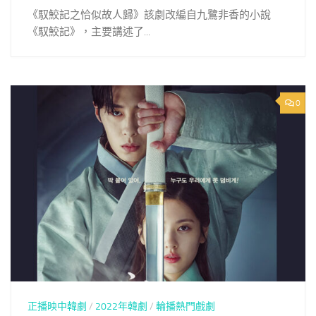
《馭鮫記之恰似故人歸》該劇改編自九鷺非香的小說
《馭鮫記》，主要講述了...
0
正播映中韓劇
/
2022年韓劇
/
輪播熱門戲劇