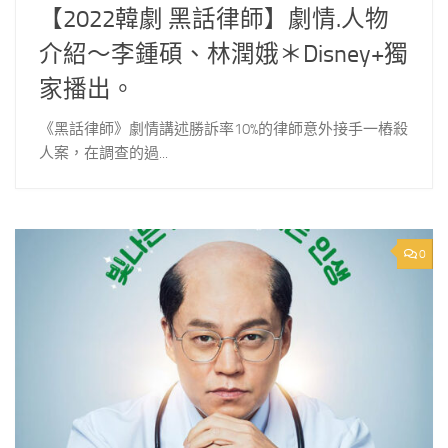
【2022韓劇 黑話律師】劇情.人物
介紹～李鍾碩、林潤娥＊Disney+獨
家播出。
《黑話律師》劇情講述勝訴率10%的律師意外接手一樁殺
人案，在調查的過...
0