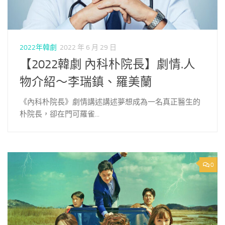
2022年韓劇
2022 年 6 月 29 日
【2022韓劇 內科朴院長】劇情.人
物介紹～李瑞鎮、羅美蘭
《內科朴院長》劇情講述講述夢想成為一名真正醫生的
朴院長，卻在門可羅雀...
0