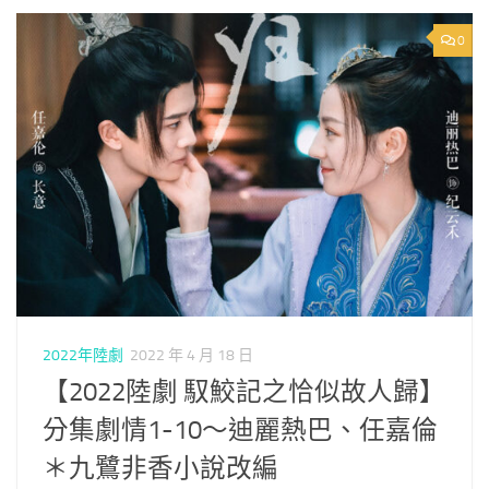
0
2022年陸劇
2022 年 4 月 18 日
【2022陸劇 馭鮫記之恰似故人歸】
分集劇情1-10～迪麗熱巴、任嘉倫
＊九鷺非香小說改編