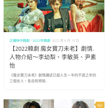
正播映中韓劇
/
2022年韓劇
2022 年 6 月 15 日
【2022韓劇 魔女寶刀未老】劇情.
人物介紹～李幼梨、李敏英、尹素
怡
《魔女寶刀未老》劇情講述已屆人生一半的不惑之年的
三個女人，各自有想殺...
0