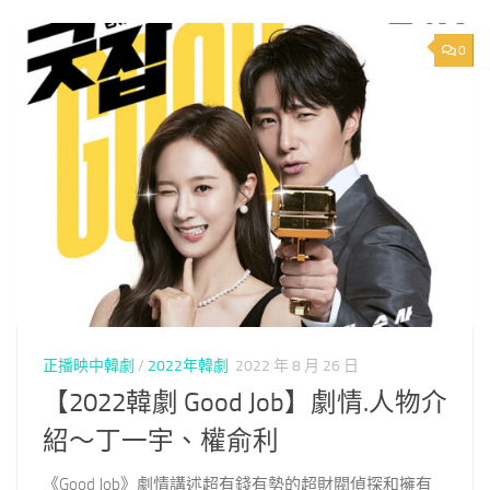
0
正播映中韓劇
/
2022年韓劇
2022 年 8 月 26 日
【2022韓劇 Good Job】劇情.人物介
紹～丁一宇、權俞利
《Good Job》劇情講述超有錢有勢的超財閥偵探和擁有