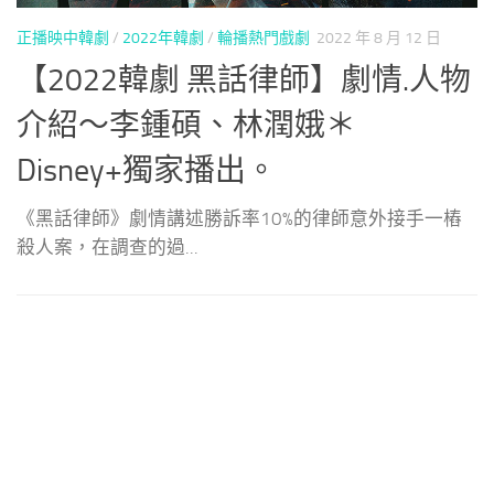
正播映中韓劇
/
2022年韓劇
/
輪播熱門戲劇
2022 年 8 月 12 日
正
人
【2022韓劇 黑話律師】劇情.人物
介紹～李鍾碩、林潤娥＊
Disney+獨家播出。
，
《黑話律師》劇情講述勝訴率10%的律師意外接手一樁
殺人案，在調查的過...