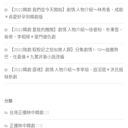
【2022韓劇 我們從今天開始】劇情.人物介紹～林秀香、成勛
＊貞愛好孕到韓劇版
【2022韓劇 夏娃的醜聞】劇情.人物介紹～徐睿知、朴秉恩、
裕善、李相燁＊豪門復仇劇
【2022陸劇 馭鮫記之恰似故人歸】分集劇情1-10～迪麗熱
巴、任嘉倫＊九鷺非香小說改編
【2022韓劇 還魂】劇情.人物介紹～李宰旭、庭沼珉＊洪氏姐
妹新劇
分類
台灣正播映中韓劇
(2)
正播映中韓劇
(13)