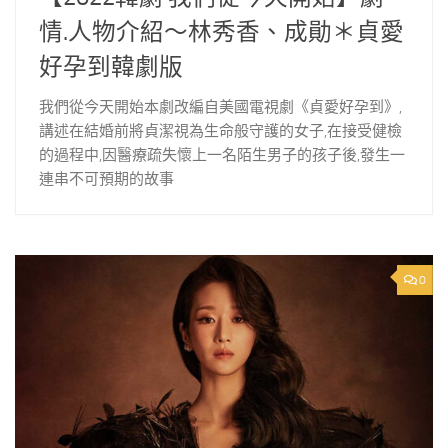
情.人物介紹～林秀香、成勛＊貞愛
好孕到韓劇版
我們從今天開始本劇改編自美國電視劇《貞愛好孕到》,
講述在結婚前將貞潔視為生命般守護的女子,在接受健檢
的過程中,因醫療疏失懷上一名陌生男子的孩子後,發生一
連串不可預期的故事
0