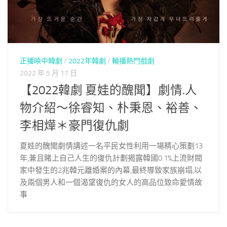
正播映中韓劇
/
2022年韓劇
/
輪播熱門戲劇
2022 年 5 月 17 日
【2022韓劇 夏娃的醜聞】劇情.人
物介紹～徐睿知、朴秉恩、裕善、
李相燁＊豪門復仇劇
夏娃的醜聞劇情講述一名平民女性利用一場精心策劃13
年,兼且賭上自己人生的復仇計劃揭露韓國0.1%上流財閥
家中發生的2兆韓元離婚案的內幕,最終導致家族崩塌,以
及兩個男人和一個渴望復仇的女人的高品位致命愛情故
事