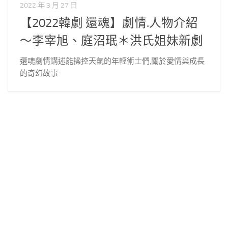
2022 年 3 月 27 日
【2022韓劇 還魂】劇情.人物介紹
～李宰旭、庭沼珉＊洪氏姐妹新劇
還魂劇情講述能操控天氣的年輕術士們,關於愛情與成長
的奇幻故事