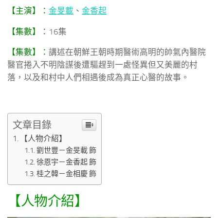
【主演】：
金旻載
、
金香起
【集數】：
16集
【集數】：
講述在朝鮮王朝時期醫術高明的帥氣內醫院
醫官捲入不明陰謀後遭驅趕到一處怪異但又美麗的村
落，以及和村中人們相遇後成為真正心醫的故事。
文章目錄
【人物介紹】
劉世豐－金旻載 飾
徐恩宇－金香起 飾
桂之韓－金相慶 飾
【人物介紹】