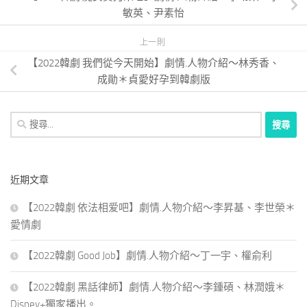
敏英、尹素怡
上一則
【2022韓劇 我們從今天開始】劇情.人物介紹～林秀香、
成勛＊貞愛好孕到韓劇版
搜
尋
關
鍵
近期文章
字:
【2022韓劇 依法相爱吧】劇情.人物介紹～李昇基、李世榮＊
愛情劇
【2022韓劇 Good Job】劇情.人物介紹～丁一宇、權俞利
【2022韓劇 黑話律師】劇情.人物介紹～李鍾碩、林潤娥＊
Disney+獨家播出。