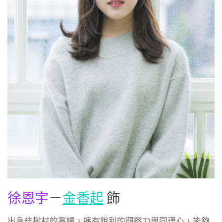
徐恩宇
－
金香起
飾
出身桂樹村的寡婦。擁有銳利的觀察力與同理心，能夠