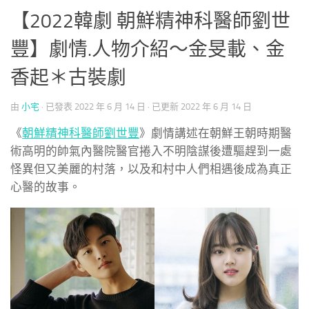
【2022韓劇 朝鮮精神科醫師劉世
豐】劇情.人物介紹～金旻載、金
香起＊古裝劇
由
小宅
· 已發表
2022 年 6 月 14 日
· 已更新
2022 年 6 月 14 日
《
朝鮮精神科醫師劉世豐
》劇情講述在朝鮮王朝時期醫
術高明的帥氣內醫院醫官捲入不明陰謀後遭驅趕到一處
怪異但又美麗的村落，以及和村中人們相遇後成為真正
心醫的故事。