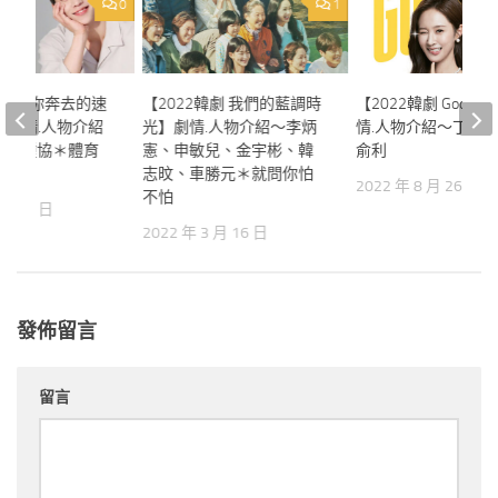
0
1
韓劇 向你奔去的速
【2022韓劇 我們的藍調時
【2022韓劇 Good J
m】劇情.人物介紹
光】劇情.人物介紹～李炳
情.人物介紹～丁一
、蔡鍾協＊體育
憲、申敏兒、金宇彬、韓
俞利
志旼、車勝元＊就問你怕
2022 年 8 月 26 日
不怕
1 月 5 日
2022 年 3 月 16 日
發佈留言
留言