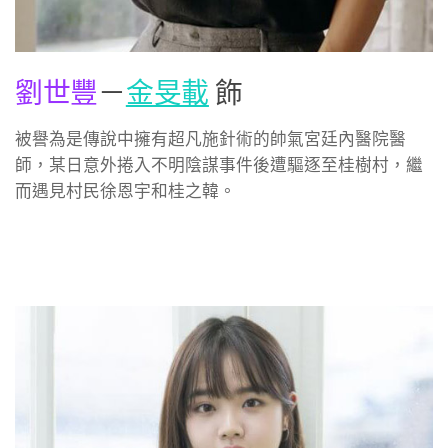
劉世豐
－
金旻載
飾
被譽為是傳說中擁有超凡施針術的帥氣宮廷內醫院醫
師，某日意外捲入不明陰謀事件後遭驅逐至桂樹村，繼
而遇見村民徐恩宇和桂之韓。