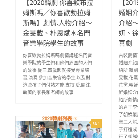
【2020韓劇 你喜歡布拉
【20
姆斯嗎／你喜歡勃拉姆
婚姻介
斯嗎】劇情.人物介紹～
介紹
金旻載、朴恩斌＊名門
妍、
音樂學院學生的故事
喜劇
你喜歡勃拉姆斯嗎劇情講述名門音
古裝愛情喜
樂學院的學生們和他們周圍的人們
婚姻介紹
的故事,從三,四歲起就接受專業練
紹所 韓劇
習,演奏,參加音樂會的學生,以及對
旻載,花
這些孩子們付諸才能,支持,愛,關注,
花黨:朝鮮
執著的家長和老師的故事
鮮婚姻介
紹所劇情
的君王李
了朝鮮最
黨三人幫
1
子打造成
行了朝鮮