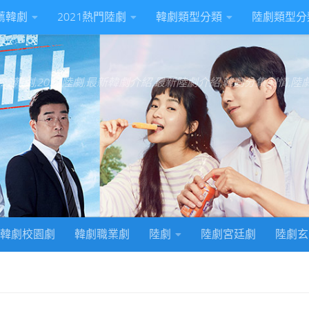
推薦韓劇
2021熱門陸劇
韓劇類型分類
陸劇類型分
022韓劇,2022陸劇,最新韓劇介紹,最新陸劇介紹,韓劇分集劇情,
韓劇校園劇
韓劇職業劇
陸劇
陸劇宮廷劇
陸劇玄