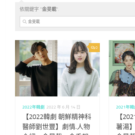
依關鍵字 "
金旻載
".
搜
尋
關
鍵
字:
0
2022年韓劇
2022 年 6 月 14 日
2021年
【2022韓劇 朝鮮精神科
【20
醫師劉世豐】劇情.人物
薯湯】