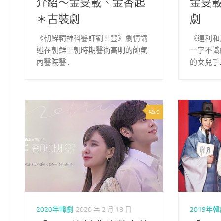
介紹～金旻載、金香起
金旻
＊古裝劇
劇
《朝鮮精神科醫師劉世豐》劇情講
《達利和
述在朝鮮王朝時期醫術高明的帥氣
一字不識
內醫院醫...
的女兒手..
0
2020年韓劇
2020 年 2 月 18 日
2019年