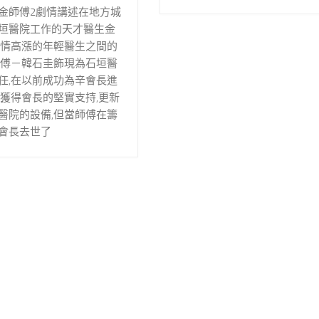
金師傅2劇情講述在地方城
垣醫院工作的天才醫生金
熱情高漲的年輕醫生之間的
師傅－韓石圭飾現為石垣醫
任,在以前成功為辛會長進
,獲得會長的堅實支持,更新
醫院的設備,但當師傅在籌
會長去世了