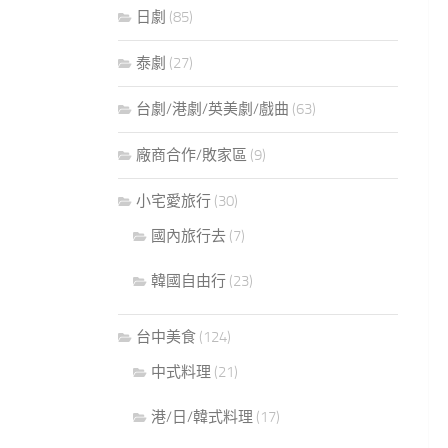
日劇
(85)
泰劇
(27)
台劇/港劇/英美劇/戲曲
(63)
廠商合作/敗家區
(9)
小宅愛旅行
(30)
國內旅行去
(7)
韓國自由行
(23)
台中美食
(124)
中式料理
(21)
港/日/韓式料理
(17)