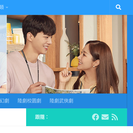
類
陸劇分集劇情
幻劇
陸劇校園劇
陸劇武俠劇
跟隨：