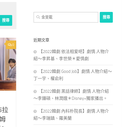
搜
尋
關
鍵
近期文章
字:
0
【2022韓劇 依法相爱吧】劇情.人物介
紹～李昇基、李世榮＊愛情劇
【2022韓劇 Good Job】劇情.人物介紹～
丁一宇、權俞利
【2022韓劇 黑話律師】劇情.人物介紹
～李鍾碩、林潤娥＊Disney+獨家播出。
布拉
【2022韓劇 內科朴院長】劇情.人物介
紹～李瑞鎮、羅美蘭
姆