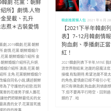
19韓劇 花黨：朝鮮
紹所】劇情.人物
～金旻載、孔升
韓劇推薦懶人包
2021 年 6 月 2
徐志焄＊古裝愛情
【2021下半年韓劇
表】7-12月韓劇情
狗血劇、季播劇正當
劇,2019韓劇,花黨:朝鮮
所 劇情,花黨:朝鮮婚姻介
紅！
,花黨:朝鮮婚姻介紹所 金
2021韓劇列表下半年,MINE 
黨:朝鮮婚姻介紹所孔升妍,
流世界剛結束,池晟的惡魔法官
婚姻介紹所 演員,花黨:朝
接檔,有點期待,希望池晟不是
紹所 主角,花黨朝鮮婚姻介
的角色,愛情劇已經不吸引小宅
改編自同名小說,講述朝鮮
前只有律政劇,狗血劇,刑偵劇
修為了守護他的初戀,找到
下,但不要再平行時空、回到過
厲害的花樣男子媒人團花
類的了…哈
,讓他們把朝鮮最低劣的女
最高貴的女子,花黨冒死進
媒妁詐的故事…