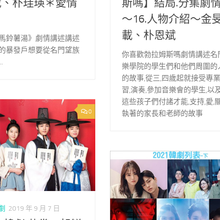
載、朴珪瑛＊愛情
斯嗎】結局.分集劇情
～16.人物介紹～金
載、朴恩斌
馬鈴薯湯》劇情講述講述
的暴發戶想要從名門望族
你喜歡勃拉姆斯嗎劇情講述名
.
樂學院的學生們和他們周圍的
的故事,從三,四歲起就接受專
習,演奏,參加音樂會的學生,以
這些孩子們付諸才能,支持,愛,關
0
執著的家長和老師的故事
韓劇
2019 年 9 月 7 日