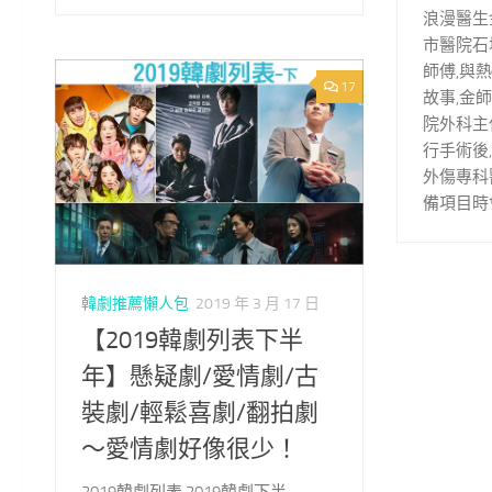
浪漫醫生
市醫院石
師傅,與
17
故事,金
院外科主
行手術後
外傷專科
備項目時
韓劇推薦懶人包
2019 年 3 月 17 日
【2019韓劇列表下半
年】懸疑劇/愛情劇/古
裝劇/輕鬆喜劇/翻拍劇
～愛情劇好像很少！
2019韓劇列表,2019韓劇下半