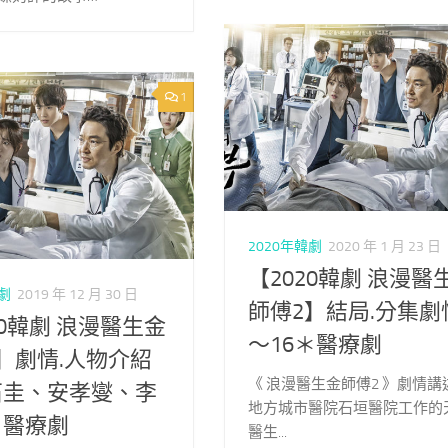
1
2020年韓劇
2020 年 1 月 23 日
【2020韓劇 浪漫醫
韓劇
2019 年 12 月 30 日
師傅2】結局.分集劇
20韓劇 浪漫醫生金
～16＊醫療劇
】劇情.人物介紹
《 浪漫醫生金師傅2 》劇情講
石圭、安孝燮、李
地方城市醫院石垣醫院工作的
＊醫療劇
醫生...