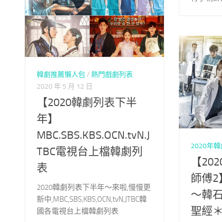
韓劇推薦懶人包
/
熱門戲劇列表
2020 年 5 月 12 日
【2020韓劇列表下半
年】
MBC.SBS.KBS.OCN.tvN.J
2020年
TBC電視台上檔韓劇列
【20
表
師傅2
2020韓劇列表下半年～來啦,慢慢更
～韓
新中,MBC,SBS,KBS,OCN,tvN,JTBC韓
聖經
國各電視台上檔韓劇列表