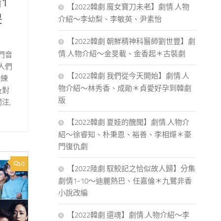
1
【2022韓劇 魔女寶刀未老】劇情.人物
旻
介紹～李幼梨、李敏英、尹素怡
【2022韓劇 朝鮮精神科醫師劉世豐】劇
情.人物介紹～金旻載、金香起＊古裝劇
門音
人們
【2022韓劇 我們從今天開始】劇情.人
業練
物介紹～林秀香、成勛＊貞愛好孕到韓劇
及對
版
注,
【2022韓劇 夏娃的醜聞】劇情.人物介
紹～徐睿知、朴秉恩、裕善、李相燁＊豪
門復仇劇
0
【2022陸劇 馭鮫記之恰似故人歸】分集
劇情1-10～迪麗熱巴、任嘉倫＊九鷺非香
小說改編
【2022韓劇 還魂】劇情.人物介紹～李