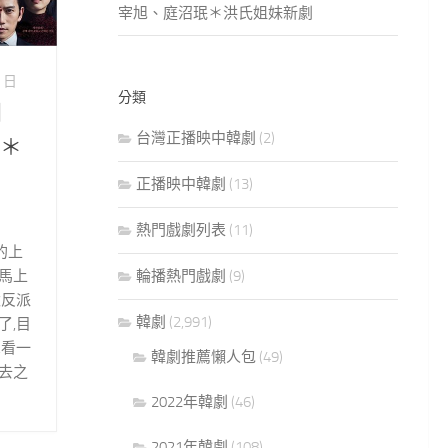
宰旭、庭沼珉＊洪氏姐妹新劇
8 日
分類
列
台灣正播映中韓劇
(2)
報＊
正播映中韓劇
(13)
熱門戲劇列表
(11)
我的上
輪播熱門戲劇
(9)
馬上
太反派
韓劇
(2,991)
了,目
想看一
韓劇推薦懶人包
(49)
去之
2022年韓劇
(46)
2021年韓劇
(108)