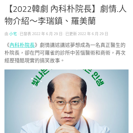
【2022韓劇 內科朴院長】劇情.人
物介紹～李瑞鎮、羅美蘭
由
小宅
· 已發表
2022 年 6 月 29 日
· 已更新
2022 年 6 月 29 日
《
內科朴院長
》劇情講述講述夢想成為一名真正醫生的
朴院長，卻在門可羅雀的診所中苦惱醫術和商術，再次
經歷殘酷現實的搞笑故事。