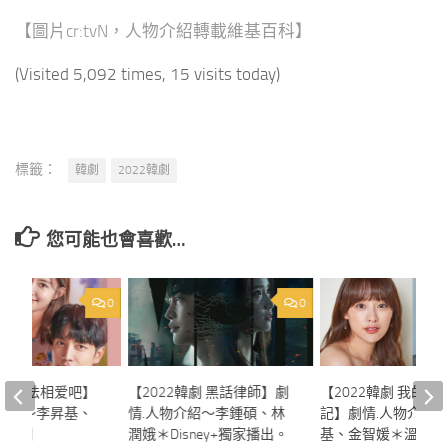
【圖片cr:tvN，人物介紹轉載維基百科】
(Visited 5,092 times, 15 visits today)
標籤：
韓劇
2022韓劇
您可能也會喜歡…
0
0
韓劇 依法相爱吧】
【2022韓劇 黑話律師】劇
【2022韓劇 我的解
物介紹～李昇基、
情.人物介紹～李鍾碩、林
記】劇情.人物介紹
愛情劇
潤娥＊Disney+獨家播出。
基、金智媛＊溫情劇