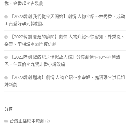
載、金香起＊古裝劇
【2022韓劇 我們從今天開始】劇情.人物介紹～林秀香、成勛
＊貞愛好孕到韓劇版
【2022韓劇 夏娃的醜聞】劇情.人物介紹～徐睿知、朴秉恩、
裕善、李相燁＊豪門復仇劇
【2022陸劇 馭鮫記之恰似故人歸】分集劇情1-10～迪麗熱
巴、任嘉倫＊九鷺非香小說改編
【2022韓劇 還魂】劇情.人物介紹～李宰旭、庭沼珉＊洪氏姐
妹新劇
分類
台灣正播映中韓劇
(2)