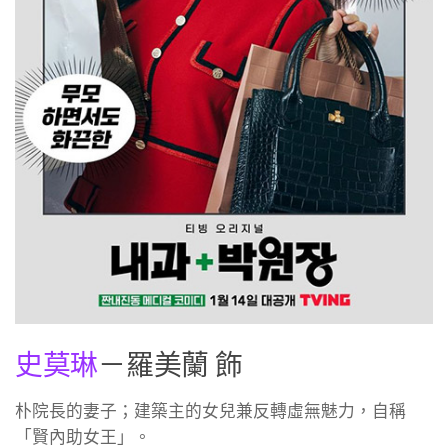
史莫琳
－羅美蘭 飾
朴院長的妻子；建築主的女兒兼反轉虛無魅力，自稱
「賢內助女王」。