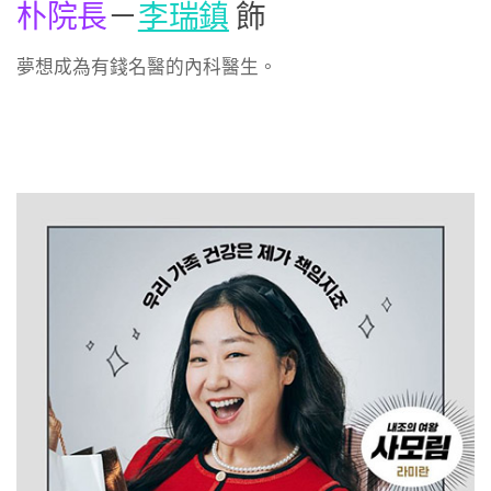
朴院長
－
李瑞鎮
飾
夢想成為有錢名醫的內科醫生。