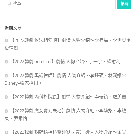
搜
尋
關
鍵
近期文章
字:
【2022韓劇 依法相爱吧】劇情.人物介紹～李昇基、李世榮＊
愛情劇
【2022韓劇 Good Job】劇情.人物介紹～丁一宇、權俞利
【2022韓劇 黑話律師】劇情.人物介紹～李鍾碩、林潤娥＊
Disney+獨家播出。
【2022韓劇 內科朴院長】劇情.人物介紹～李瑞鎮、羅美蘭
【2022韓劇 魔女寶刀未老】劇情.人物介紹～李幼梨、李敏
英、尹素怡
【2022韓劇 朝鮮精神科醫師劉世豐】劇情.人物介紹～金旻