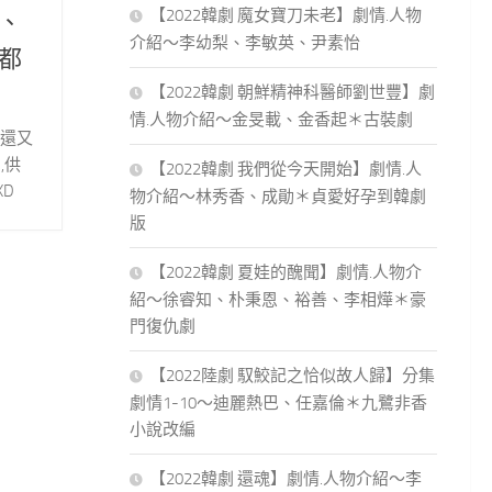
【2022韓劇 魔女寶刀未老】劇情.人物
、
介紹～李幼梨、李敏英、尹素怡
都
【2022韓劇 朝鮮精神科醫師劉世豐】劇
情.人物介紹～金旻載、金香起＊古裝劇
宅還又
,供
【2022韓劇 我們從今天開始】劇情.人
D
物介紹～林秀香、成勛＊貞愛好孕到韓劇
版
【2022韓劇 夏娃的醜聞】劇情.人物介
紹～徐睿知、朴秉恩、裕善、李相燁＊豪
門復仇劇
【2022陸劇 馭鮫記之恰似故人歸】分集
劇情1-10～迪麗熱巴、任嘉倫＊九鷺非香
小說改編
【2022韓劇 還魂】劇情.人物介紹～李