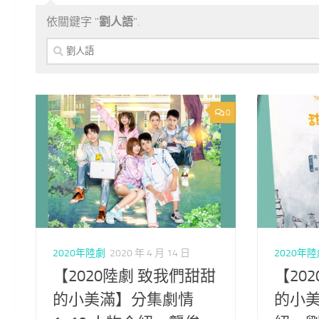
依關鍵字 "
劉人語
".
搜
尋
關
鍵
字:
0
2020年陸劇
2020 年 4 月 14 日
2020年
【2020陸劇 致我們甜甜
【20
的小美滿】分集劇情
的小美