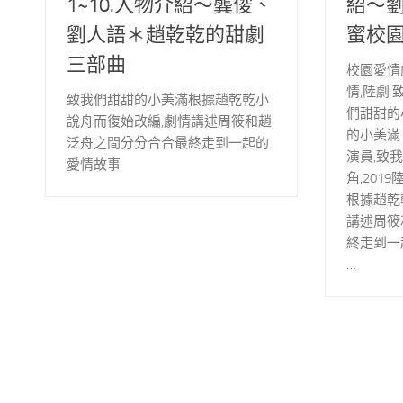
1~10.人物介紹～龔俊、
紹～
劉人語＊趙乾乾的甜劇
蜜校
三部曲
校園愛情
情,陸劇
致我們甜甜的小美滿根據趙乾乾小
們甜甜的
說舟而復始改編,劇情講述周筱和趙
的小美滿
泛舟之間分分合合最終走到一起的
演員,致
愛情故事
角,201
根據趙乾
講述周筱
終走到一
…