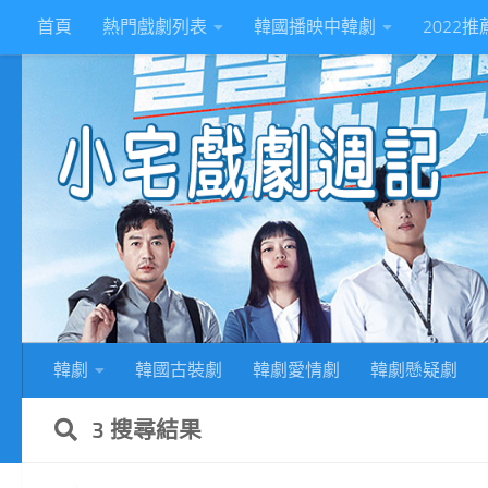
首頁
熱門戲劇列表
韓國播映中韓劇
2022
Skip to content
2
韓劇
韓國古裝劇
韓劇愛情劇
韓劇懸疑劇
3 搜尋結果