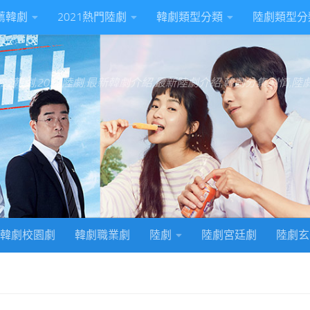
推薦韓劇
2021熱門陸劇
韓劇類型分類
陸劇類型分
022韓劇,2022陸劇,最新韓劇介紹,最新陸劇介紹,韓劇分集劇情,
韓劇校園劇
韓劇職業劇
陸劇
陸劇宮廷劇
陸劇玄