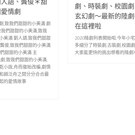
劉人語、龔俊＊甜
劇、時裝劇、校園劇
園愛情劇
玄幻劇～最新的陸劇
劇,致我們甜甜的小美滿 劇
在這裡啦
 致我們甜甜的小美滿,致我
2020陸劇列表開始啦,今年小
小美滿 劉人語,致我們甜甜
多細分了時裝劇,古裝劇,校園劇
 龔俊,致我們甜甜的小美滿
大家能更快的挑出想看的陸劇X
我們甜甜的小美滿 主
9陸劇,致我們甜甜的小美滿,
乾小說,舟而復始改編,劇情
和趙泛舟之間分分合合最
起的愛情故事