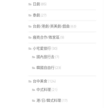
日劇
(85)
泰劇
(27)
台劇/港劇/英美劇/戲曲
(63)
廠商合作/敗家區
(9)
小宅愛旅行
(30)
國內旅行去
(7)
韓國自由行
(23)
台中美食
(124)
中式料理
(21)
港/日/韓式料理
(17)