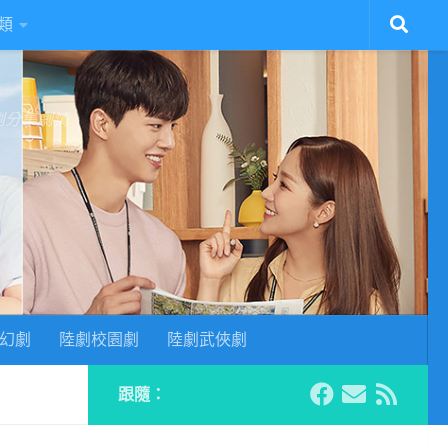
類
陸劇分集劇情
幻劇
陸劇校園劇
陸劇武俠劇
跟隨：