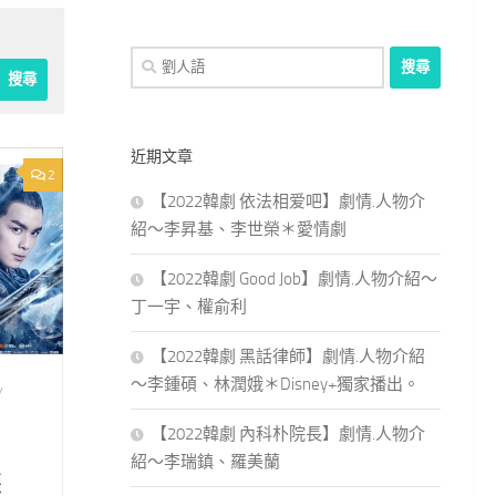
搜
尋
關
鍵
近期文章
字:
2
【2022韓劇 依法相爱吧】劇情.人物介
紹～李昇基、李世榮＊愛情劇
【2022韓劇 Good Job】劇情.人物介紹～
丁一宇、權俞利
【2022韓劇 黑話律師】劇情.人物介紹
～李鍾碩、林潤娥＊Disney+獨家播出。
/
【2022韓劇 內科朴院長】劇情.人物介
紹～李瑞鎮、羅美蘭
裝