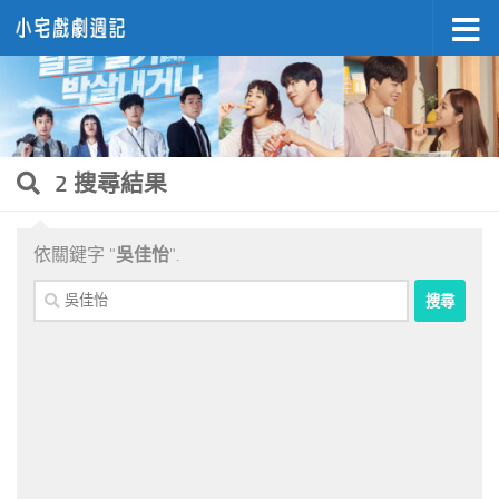
Skip to content
2 搜尋結果
依關鍵字 "
吳佳怡
".
搜
尋
關
鍵
字: