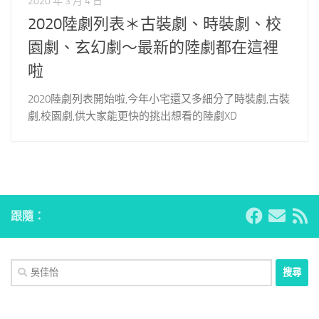
2020 年 3 月 4 日
2020陸劇列表＊古裝劇、時裝劇、校
園劇、玄幻劇～最新的陸劇都在這裡
啦
2020陸劇列表開始啦,今年小宅還又多細分了時裝劇,古裝
劇,校園劇,供大家能更快的挑出想看的陸劇XD
跟隨：
搜
尋
關
鍵