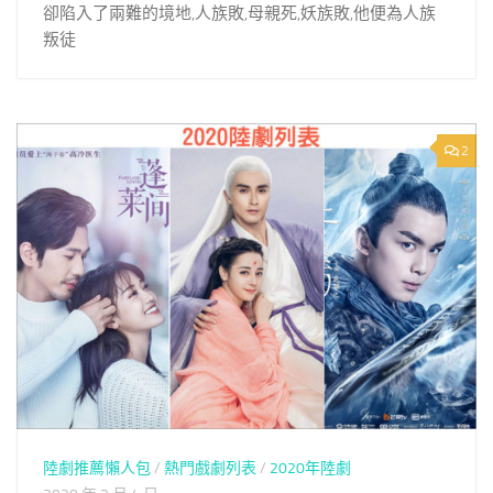
卻陷入了兩難的境地,人族敗,母親死,妖族敗,他便為人族
叛徒
2
陸劇推薦懶人包
/
熱門戲劇列表
/
2020年陸劇