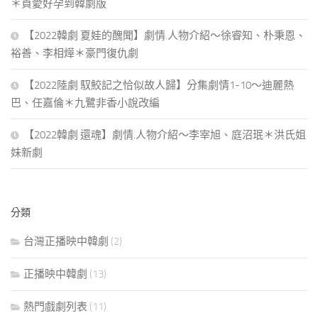
＊貞愛好孕到韓劇版
【2022韓劇 夏娃的醜聞】劇情.人物介紹～徐睿知、朴秉恩、
裕善、李相燁＊豪門復仇劇
【2022陸劇 馭鮫記之恰似故人歸】分集劇情1-10～迪麗熱
巴、任嘉倫＊九鷺非香小說改編
【2022韓劇 還魂】劇情.人物介紹～李宰旭、庭沼珉＊洪氏姐
妹新劇
分類
台灣正播映中韓劇
(2)
正播映中韓劇
(13)
熱門戲劇列表
(11)