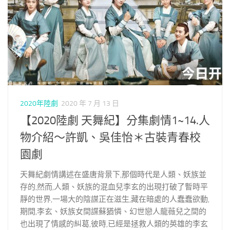
2020年陸劇
2020 年 7 月 13 日
【2020陸劇 天舞紀】分集劇情1~14.人
物介紹～許凱、吳佳怡＊古裝青春校
園劇
天舞紀劇情講述在盛唐背景下,那個時代是人類、妖族並
存的,然而,人類、妖族的混血兒李玄的出現打破了暫時平
靜的世界,一場大的陰謀正在滋生,藏在暗處的人蠢蠢欲動,
期間,李玄、妖族女間諜蘇猶憐、幻世戀人龍薇兒之間的
也出現了情感的糾葛,彼時,已經是拯救人類的英雄的李玄