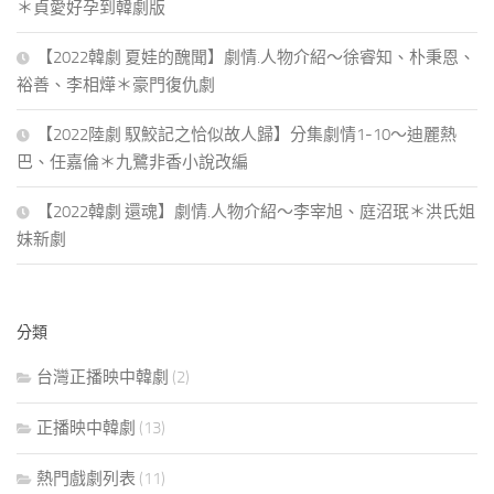
＊貞愛好孕到韓劇版
【2022韓劇 夏娃的醜聞】劇情.人物介紹～徐睿知、朴秉恩、
裕善、李相燁＊豪門復仇劇
【2022陸劇 馭鮫記之恰似故人歸】分集劇情1-10～迪麗熱
巴、任嘉倫＊九鷺非香小說改編
【2022韓劇 還魂】劇情.人物介紹～李宰旭、庭沼珉＊洪氏姐
妹新劇
分類
台灣正播映中韓劇
(2)
正播映中韓劇
(13)
熱門戲劇列表
(11)