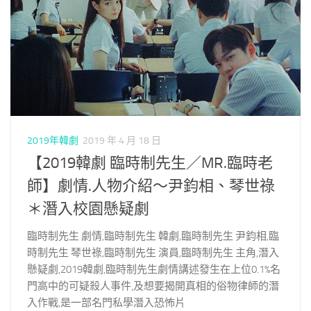
2019年韓劇
2019 年 4 月 18 日
【2019韓劇 臨時制先生／MR.臨時老
師】劇情.人物介紹～尹鈞相、琴世祿
＊潛入校園懸疑劇
臨時制先生 劇情,臨時制先生 韓劇,臨時制先生 尹鈞相,臨
時制先生 琴世祿,臨時制先生 演員,臨時制先生 主角,潛入
懸疑劇,2019韓劇,臨時制先生劇情講述發生在上位0.1%名
門高中的可疑殺人事件,及想要揭開真相的俗物律師的潛
入作戰,是一部名門私學潛入恐怖片