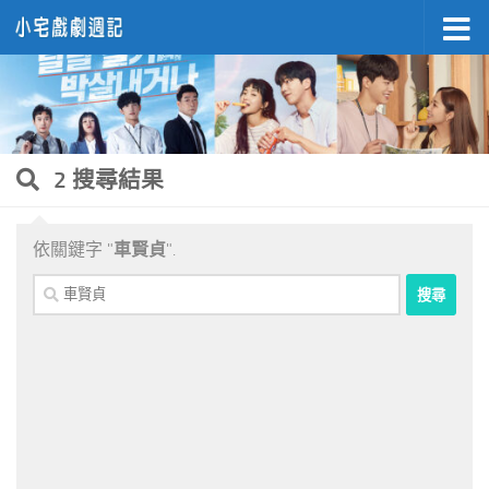
Skip to content
2 搜尋結果
依關鍵字 "
車賢貞
".
搜
尋
關
鍵
字: