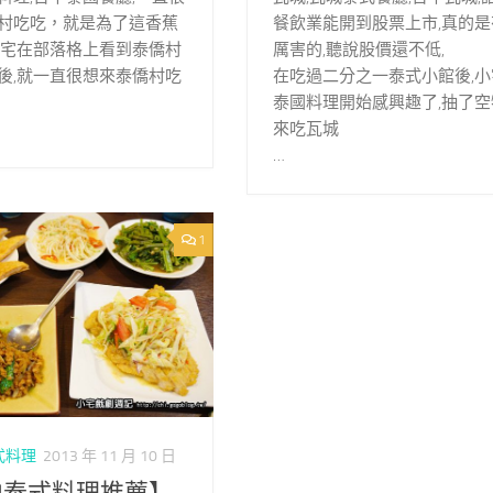
村吃吃，就是為了這香蕉
餐飲業能開到股票上市,真的是
小宅在部落格上看到泰僑村
厲害的,聽說股價還不低,
後,就一直很想來泰僑村吃
在吃過二分之一泰式小館後,小
泰國料理開始感興趣了,抽了空
來吃瓦城
…
1
式料理
2013 年 11 月 10 日
中泰式料理推薦】