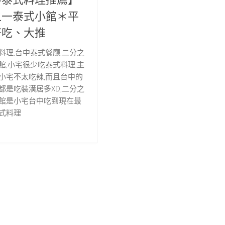
之一泰式小館＊平
好吃、大推
料理,台中泰式餐廳,二分之
館,小宅很少吃泰式料理,主
小宅不太吃辣,而且台中的
都是吃裝潢居多XD,二分之
館是小宅台中吃到現在最
式料理