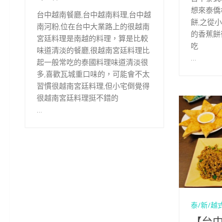
想來泰僑
台中越南餐廳,台中越南料理,台中越
餅,之從
南河粉,位在台中大業路上的很越南
的香蕉餅
宮廷料理是南越的料理，算是比較
吃
味道清淡的餐廳,很越南宮廷料理比
…
起一般常吃的泰國料理味道清淡很
多,喜歡瓦城重口味的，可能會不太
習慣很越南宮廷料理,但小宅倒覺得
很越南宮廷料理挺不錯的
…
泰/新/越
【台