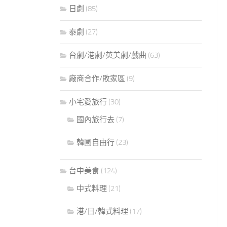
日劇
(85)
泰劇
(27)
台劇/港劇/英美劇/戲曲
(63)
廠商合作/敗家區
(9)
小宅愛旅行
(30)
國內旅行去
(7)
韓國自由行
(23)
台中美食
(124)
中式料理
(21)
港/日/韓式料理
(17)