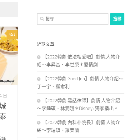
搜
尋
關
2
鍵
近期文章
字:
【2022韓劇 依法相爱吧】劇情.人物介
紹～李昇基、李世榮＊愛情劇
【2022韓劇 Good Job】劇情.人物介紹～
丁一宇、權俞利
24 日
【2022韓劇 黑話律師】劇情.人物介紹
城
～李鍾碩、林潤娥＊Disney+獨家播出。
泰
【2022韓劇 內科朴院長】劇情.人物介
紹～李瑞鎮、羅美蘭
話話