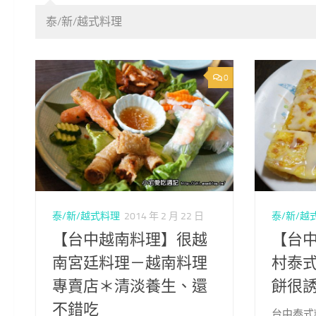
泰/新/越式料理
0
泰/新/越式料理
2014 年 2 月 22 日
泰/新/越
【台中越南料理】很越
【台
南宮廷料理－越南料理
村泰
專賣店＊清淡養生、還
餅很
不錯吃
台中泰式