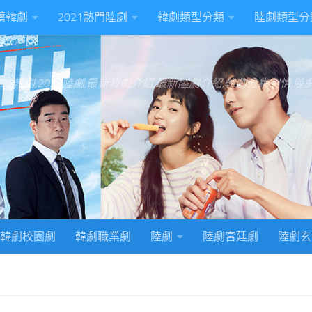
推薦韓劇
2021熱門陸劇
韓劇類型分類
陸劇類型分
022韓劇,2022陸劇,最新韓劇介紹,最新陸劇介紹,韓劇分集劇情,
韓劇校園劇
韓劇職業劇
陸劇
陸劇宮廷劇
陸劇玄