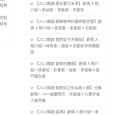
【2022韓劇 魔女寶刀未老】劇情.人物
有夠
介紹～李幼梨、李敏英、尹素怡
宅對
【2022韓劇 朝鮮精神科醫師劉世豐】劇
特地
情.人物介紹～金旻載、金香起＊古裝劇
【2022韓劇 我們從今天開始】劇情.人
物介紹～林秀香、成勛＊貞愛好孕到韓劇
版
【2022韓劇 夏娃的醜聞】劇情.人物介
紹～徐睿知、朴秉恩、裕善、李相燁＊豪
門復仇劇
【2022陸劇 馭鮫記之恰似故人歸】分集
劇情1-10～迪麗熱巴、任嘉倫＊九鷺非香
小說改編
【2022韓劇 還魂】劇情.人物介紹～李