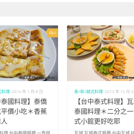
0
式料理
2014 年 1 月 8 日
泰/新/越式料理
2013 年 12 月 
中泰國料理】泰僑
【台中泰式料理】瓦
式平價小吃＊香蕉
泰國料理＊二分之一
誘人
式小館更好吃耶
料理,台中泰國餐廳,一直很
瓦城,瓦城泰式餐廳,台中瓦城,