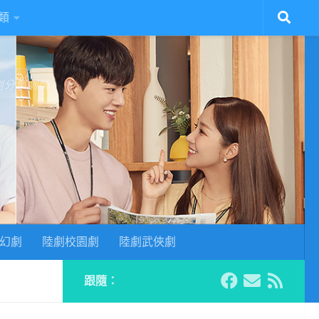
類
陸劇分集劇情
幻劇
陸劇校園劇
陸劇武俠劇
跟隨：