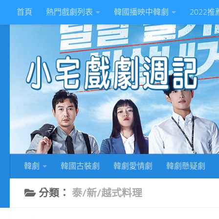
首頁
熱門戲劇列表
韓國播映中韓劇
2022
Skip to content
2
韓劇
韓國古裝劇
韓劇愛情劇
韓劇懸疑劇
分類：
泰/新/越式料理