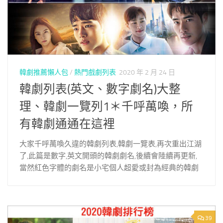
韓劇推薦懶人包
/
熱門戲劇列表
2020 年 2 月 24 日
韓劇列表(英文、數字劇名)大整
理、韓劇一覽列1＊千呼萬喚，所
有韓劇通通在這裡
大家千呼萬喚久違的韓劇列表,韓劇一覽表,再次重出江湖
了,此篇是數字,英文開頭的韓劇劇名,後續會陸續再更新,
當然紅色字體的劇名是小宅個人超愛或封為經典的韓劇
39