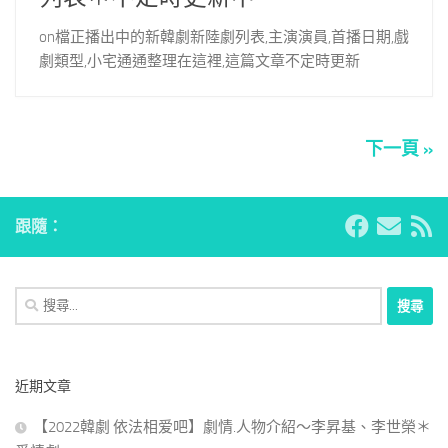
on檔正播出中的新韓劇新陸劇列表,主演演員,首播日期,戲
劇類型,小宅通通整理在這裡,這篇文章不定時更新
下一頁 »
跟隨：
搜
尋
關
鍵
近期文章
字:
【2022韓劇 依法相爱吧】劇情.人物介紹～李昇基、李世榮＊