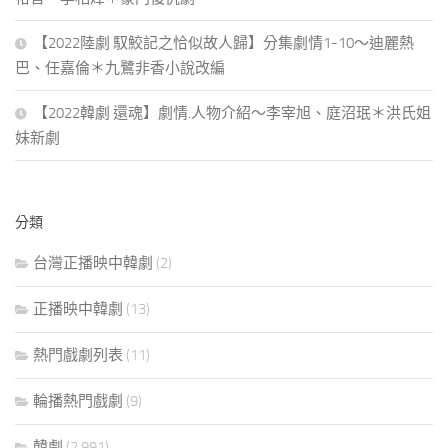
【2022陸劇 馭鮫記之恰似故人歸】分集劇情1-10～迪麗熱
巴、任嘉倫＊九鷺非香小說改編
【2022韓劇 還魂】劇情.人物介紹～李宰旭、庭沼珉＊洪氏姐
妹新劇
分類
台灣正播映中韓劇
(2)
正播映中韓劇
(13)
熱門戲劇列表
(11)
輪播熱門戲劇
(9)
韓劇
(2,991)