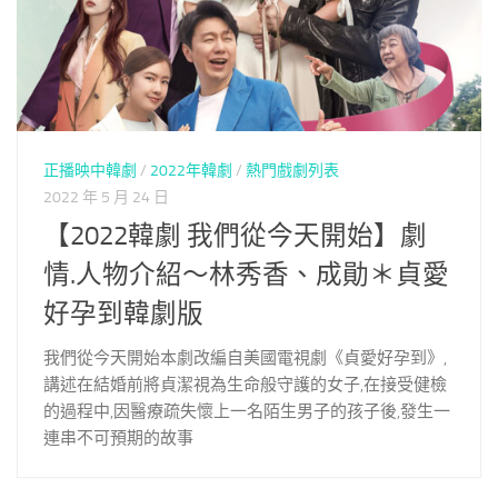
正播映中韓劇
/
2022年韓劇
/
熱門戲劇列表
2022 年 5 月 24 日
【2022韓劇 我們從今天開始】劇
情.人物介紹～林秀香、成勛＊貞愛
好孕到韓劇版
我們從今天開始本劇改編自美國電視劇《貞愛好孕到》,
講述在結婚前將貞潔視為生命般守護的女子,在接受健檢
的過程中,因醫療疏失懷上一名陌生男子的孩子後,發生一
連串不可預期的故事