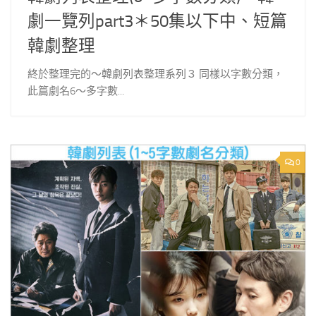
劇一覽列part3＊50集以下中、短篇
韓劇整理
終於整理完的～韓劇列表整理系列３ 同樣以字數分類，
此篇劇名6～多字數...
0