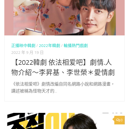
正播映中韓劇
/
2022年韓劇
/
輪播熱門戲劇
2022 年 9 月 19 日
【2022韓劇 依法相爱吧】劇情.人
物介紹～李昇基、李世榮＊愛情劇
《依法相爱吧》劇情改編自同名網路小說和網路漫畫，
講述被稱為怪物天才的...
0