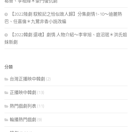
裕善、李相燁＊豪門復仇劇
【2022陸劇 馭鮫記之恰似故人歸】分集劇情1-10～迪麗熱
巴、任嘉倫＊九鷺非香小說改編
【2022韓劇 還魂】劇情.人物介紹～李宰旭、庭沼珉＊洪氏姐
妹新劇
分類
台灣正播映中韓劇
(2)
正播映中韓劇
(13)
熱門戲劇列表
(11)
輪播熱門戲劇
(9)