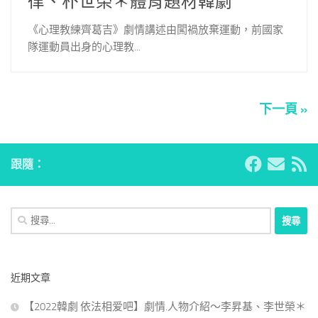
律、朴世榮＊體育題材韓劇
《心理教練齊葛吉》劇情講述由闖禍放棄運動，前國家
隊運動員出身的心理教...
下一頁 »
跟隨：
搜
尋
關
鍵
近期文章
字:
【2022韓劇 依法相爱吧】劇情.人物介紹～李昇基、李世榮＊