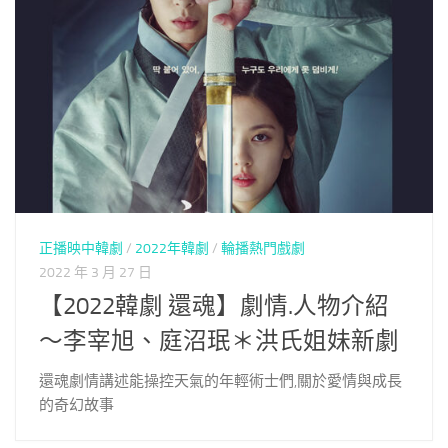
正播映中韓劇
/
2022年韓劇
/
輪播熱門戲劇
2022 年 3 月 27 日
【2022韓劇 還魂】劇情.人物介紹
～李宰旭、庭沼珉＊洪氏姐妹新劇
還魂劇情講述能操控天氣的年輕術士們,關於愛情與成長
的奇幻故事