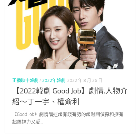
正播映中韓劇
/
2022年韓劇
2022 年 8 月 26 日
【2022韓劇 Good Job】劇情.人物介
紹～丁一宇、權俞利
《Good Job》劇情講述超有錢有勢的超財閥偵探和擁有
超級視力又愛...