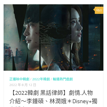
0
正播映中韓劇
/
2022年韓劇
/
輪播熱門戲劇
2022 年 8 月 12 日
【2022韓劇 黑話律師】劇情.人物
介紹～李鍾碩、林潤娥＊Disney+獨