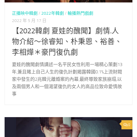
正播映中韓劇
/
2022年韓劇
/
輪播熱門戲劇
2022 年 5 月 17 日
【2022韓劇 夏娃的醜聞】劇情.人
物介紹～徐睿知、朴秉恩、裕善、
李相燁＊豪門復仇劇
夏娃的醜聞劇情講述一名平民女性利用一場精心策劃13
年,兼且賭上自己人生的復仇計劃揭露韓國0.1%上流財閥
家中發生的2兆韓元離婚案的內幕,最終導致家族崩塌,以
及兩個男人和一個渴望復仇的女人的高品位致命愛情故
事
0