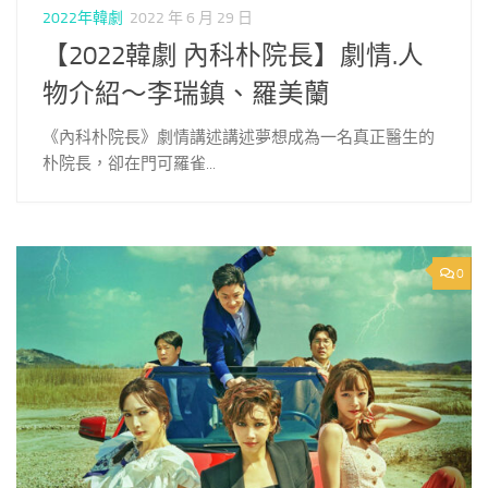
2022年韓劇
2022 年 6 月 29 日
【2022韓劇 內科朴院長】劇情.人
物介紹～李瑞鎮、羅美蘭
《內科朴院長》劇情講述講述夢想成為一名真正醫生的
朴院長，卻在門可羅雀...
0