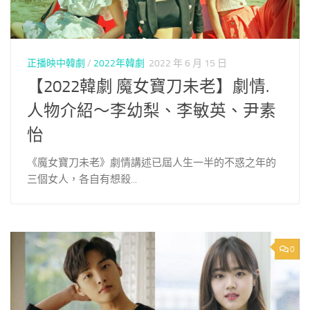
正播映中韓劇
/
2022年韓劇
2022 年 6 月 15 日
【2022韓劇 魔女寶刀未老】劇情.
人物介紹～李幼梨、李敏英、尹素
怡
《魔女寶刀未老》劇情講述已屆人生一半的不惑之年的
三個女人，各自有想殺...
0