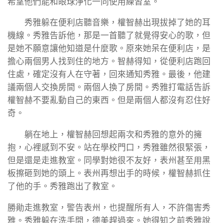
希望他們能和眼球淨化一同使用練習室。
秀雅躲在便利店聽音樂，權智赫出現拔掉了她的耳
機線。秀雅告訴他，那是一首聽了就覺得安心的歌，但
是她不願意讓他知道是什麼歌。原來她呆在便利店，是
擔心兩個男人找到住的地方。智赫得知，從便利店跑回
住處，確定沒有人在守著，回來通知秀雅。最後，他建
議兩個人交換房間。兩個人換了房間。秀雅打電話告訴
權智赫不要亂動自己的東西。但是兩個人都沒有忍住好
奇。
躺在地上，權智赫回想起兩次和秀雅的意外的擁
抱，心裡感到不安。站在學校門口，秀雅雖然很緊張，
但是還是走進教室。同學對她很不友好，表州甚至用黑
板擦砸到她的頭上。表州再想出手的時候，權智赫抓住
了他的手。秀雅跑出了教室。
勝勛走進教室，警告表州，也提醒所有人，不許傷害秀
雅。秀雅躲在洗手間，德美趕過來。她得知之前秀雅說