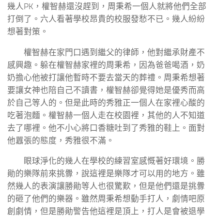
幾人PK，權智赫還沒趕到，周秉希一個人就將他們全部
打倒了。六人看著學校昂貴的校服發愁不已。幾人紛紛
想著對策。
權智赫在家門口遇到繼父的律師，他對繼承財產不
感興趣。躲在權智赫家裡的周秉希，因為爸爸喝酒，奶
奶擔心他被打讓他暫時不要去當天的葬禮。周秉希想著
要讓女神也陪自己不讀書，權智赫卻覺得她是優秀而高
於自己等人的。但是此時的秀雅正一個人在家裡心酸的
吃著泡麵。權智赫一個人走在校園裡，其他的人不知道
去了哪裡。他不小心將口香糖吐到了秀雅的鞋上。面對
他囂張的態度，秀雅很不滿。
眼球淨化的幾人在學校的練習室感慨著好環境。勝
勛的樂隊前來挑釁，說這裡是樂隊才可以用的地方。雖
然幾人的表演讓勝勛等人也很驚歎，但是他們還是挑釁
的砸了他們的樂器。雖然周秉希想動手打人，劇情吧原
創劇情，但是勝勛警告他這裡是頂上，打人是會被退學