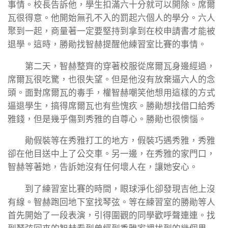
事情。校長告訴他，學生扣滿六十分就可以開除。席爾
瓦很得意。他開始無孔不入的罰起六個人的學分。六人
聚到一起，商量著一定要堅持到拿到在校申請書才能被
退學。這時，勝勛找智赫提醒他練習室比賽的事情。
第二天，智赫整齊的穿著校服從席爾瓦身邊經過，
席爾瓦很吃驚，也很失望。但是他沒有放棄逼六人的念
頭。面對席爾瓦的毒手，權智赫嘲笑他想用這樣的方式
逼退學生，搞得席爾瓦也有些愧疚。勝勛想找借口給秀
雅錢，但是幾乎傷到秀雅的自尊心。勝勛也很懊惱。
勛假裝等在秀雅打工的地方，假裝巧遇秀雅，秀雅
卻在他目送中上了公交車。另一邊，在秀雅的家門口，
智赫等著她，告訴她沒有任何壞人在，讓她安心。
到了練習室比賽的時間，眼球淨化卻發現吉他上沒
有線。智赫跑回地下室找琴弦。等在練習室的勝勛等人
首先開始了一段表演，引得圍觀的同學歡呼聲連連。找