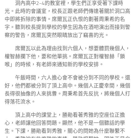
洞內高中2-4的教室裡，學生們正享受著下課時
光。此時的會議室，校長正跟老師們傳達著關於洞口高
中即將拆除的事情。席爾瓦正仇恨的劃著周秉希的名
字。聽到校長提到學校的學生因為在酒吧演出而接到警
察的警告，席爾瓦突然眼睛放出了竊喜的光。
席爾瓦以此為理由找到六個人，想要體罰幾個人，
權智赫攔下他，要和他單挑。席爾瓦正對權智赫「鎖
喉」的時候，有老師來通知新的學校安排。
午飯時間，六人擔心會不會被分到不同的學校。還
好，他們都被分到了頂上高中。幾個人正慶幸間，幾個
長得很抽像的人來挑釁。周秉希首先反抗，將幾個人打
得落花流水。
頂上高中的課堂上，勝勛看著秀雅的空座位正擔
心，老師讓他回答問題。顯然，他不是一個聽話的學
生。下課，勝勛看到秀雅，關心的問她為什麼聯繫不