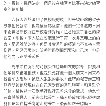
的。最後，幾個決定一個月後在練習室比賽來決定練習
室的使用權。
六個人終於湊夠了買校服的錢，但是被砸壞的架子
鼓讓他們發愁。但是權智赫堅信，他們一定會贏的。周
秉希穿著新校服在學校看到秀雅，拉著她去了自己的練
習室。隨後，兩人還在餐廳進行了第一次非意義上的約
會，是秀雅請的客。但是其實秀雅的經濟也不寬裕。電
梯裡，勝勛溫柔的告訴秀雅遇到問題要和自己說，但是
他的內心正受著煎熬。
周秉希在廁所的時候受到勝勛朋友的挑釁，說要和
他單挑然後還他鼓，但是只允許他一個人前來。周秉希
獨自前去赴約，被幾人狠狠的群攻。此時的權智赫正和
無意間被他發現住在自己家對面的秀雅聊著。和秀雅分
開後，權智赫才看到手裡機裡秉希求救的電話，他急忙
召齊其餘幾人，前去尋找秉希。幾人終於找到已經很虛
弱但是還在撐著向前走的秉希。後面還跟著勝勛。