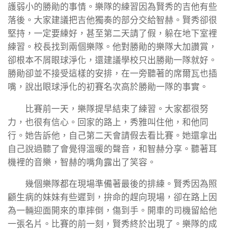
護弱小的勝勛的事情。樂隊的練習因為賢秀的吉他有些
落後。大家建議把吉他獨奏的部分交給智赫。賢秀卻很
堅持，一定要練好，甚至第二天請了假，躲在地下室裡
練習。校長找到兩個樂隊。他對勝勛的樂隊大加讚賞，
卻根本不屑眼球淨化，還建議學校只出勝勛一隊就好。
勝勛卻並不接受這樣的安排，在一旁聽著的席爾瓦也插
嘴，說出眼球淨化的初賽名次高於勝勛一隊的事實。
比賽前一天，樂隊提早結束了練習。大家都很努
力，也很有信心。回家的路上，秀雅叫住他，和他同
行。她告訴他，自己第二天會請假去看比賽。她還拿出
自己說過聽了會覺得溫暖的聲音，和智赫分享。聽著耳
機裡的音樂，智赫的嘴角露出了笑容。
幾個樂隊都在現場準備著最後的排練。賢秀因為照
顧生病的妹妹有些遲到，拚命的趕向現場，卻在路上因
為一輛迎面開來的車摔倒，傷到手。開車的司機留給他
一張名片。比賽的前一刻，賢秀終於出現了。樂隊的成