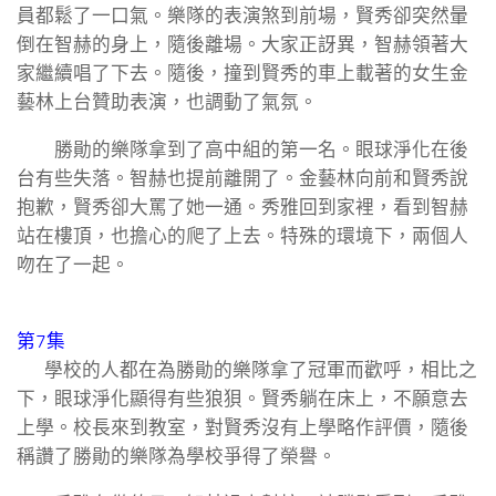
員都鬆了一口氣。樂隊的表演煞到前場，賢秀卻突然暈
倒在智赫的身上，隨後離場。大家正訝異，智赫領著大
家繼續唱了下去。隨後，撞到賢秀的車上載著的女生金
藝林上台贊助表演，也調動了氣氛。
勝勛的樂隊拿到了高中組的第一名。眼球淨化在後
台有些失落。智赫也提前離開了。金藝林向前和賢秀說
抱歉，賢秀卻大罵了她一通。秀雅回到家裡，看到智赫
站在樓頂，也擔心的爬了上去。特殊的環境下，兩個人
吻在了一起。
第7集
學校的人都在為勝勛的樂隊拿了冠軍而歡呼，相比之
下，眼球淨化顯得有些狼狽。賢秀躺在床上，不願意去
上學。校長來到教室，對賢秀沒有上學略作評價，隨後
稱讚了勝勛的樂隊為學校爭得了榮譽。