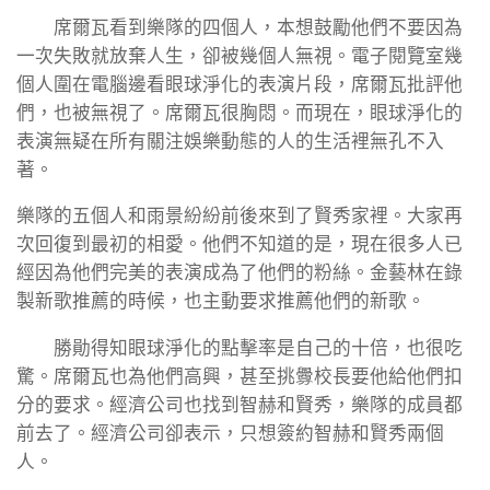
席爾瓦看到樂隊的四個人，本想鼓勵他們不要因為
一次失敗就放棄人生，卻被幾個人無視。電子閱覽室幾
個人圍在電腦邊看眼球淨化的表演片段，席爾瓦批評他
們，也被無視了。席爾瓦很胸悶。而現在，眼球淨化的
表演無疑在所有關注娛樂動態的人的生活裡無孔不入
著。
樂隊的五個人和雨景紛紛前後來到了賢秀家裡。大家再
次回復到最初的相愛。他們不知道的是，現在很多人已
經因為他們完美的表演成為了他們的粉絲。金藝林在錄
製新歌推薦的時候，也主動要求推薦他們的新歌。
勝勛得知眼球淨化的點擊率是自己的十倍，也很吃
驚。席爾瓦也為他們高興，甚至挑釁校長要他給他們扣
分的要求。經濟公司也找到智赫和賢秀，樂隊的成員都
前去了。經濟公司卻表示，只想簽約智赫和賢秀兩個
人。