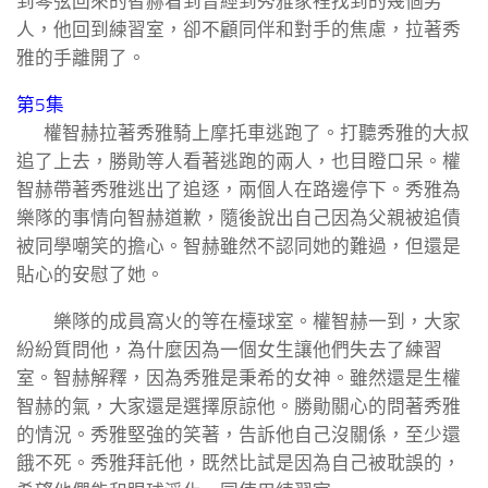
到琴弦回來的智赫看到曾經到秀雅家裡找到的幾個男
人，他回到練習室，卻不顧同伴和對手的焦慮，拉著秀
雅的手離開了。
第5集
權智赫拉著秀雅騎上摩托車逃跑了。打聽秀雅的大叔
追了上去，勝勛等人看著逃跑的兩人，也目瞪口呆。權
智赫帶著秀雅逃出了追逐，兩個人在路邊停下。秀雅為
樂隊的事情向智赫道歉，隨後說出自己因為父親被追債
被同學嘲笑的擔心。智赫雖然不認同她的難過，但還是
貼心的安慰了她。
樂隊的成員窩火的等在檯球室。權智赫一到，大家
紛紛質問他，為什麼因為一個女生讓他們失去了練習
室。智赫解釋，因為秀雅是秉希的女神。雖然還是生權
智赫的氣，大家還是選擇原諒他。勝勛關心的問著秀雅
的情況。秀雅堅強的笑著，告訴他自己沒關係，至少還
餓不死。秀雅拜託他，既然比試是因為自己被耽誤的，