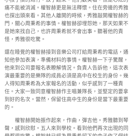
痛不能被消滅。權智赫更是無法釋懷。住在旁邊的秀雅
也探出頭來看。其他人離開的時候，秀雅敲開權智赫的
門，關心周秉希的事情。權智赫卻埋怨她，那天如果不
是她來找自己，也許周秉希就不會出事。聽著他的責
怪，秀雅很吃驚。
還在睡覺的權智赫接到音樂公司打給周秉希的電話，通
知他參加表演，準備材料的事情。權智赫一下子驚醒，
他來到公司要報名表瞭解情況。負責人告訴他，這次表
演最重要的是樂隊的成員必須是高中在校生的身份。幾
人得知周秉希為大家報名的活動，似乎感到了一種責
任。大家一致同意權智赫作主唱兼隊長，並堅定的要拿
到好的名次。當然，保留住高中生的身份是當下最重要
的。
權智赫開始振作起來，作曲，彈吉他。秀雅聽到琴
聲，感到欣慰。五人來到學校。看到他們再次出現的同