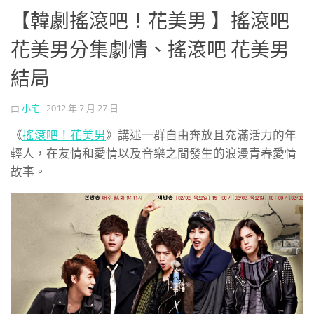
【韓劇搖滾吧！花美男 】搖滾吧
花美男分集劇情、搖滾吧 花美男
結局
由
小宅
·
2012 年 7 月 27 日
《
搖滾吧！花美男
》講述一群自由奔放且充滿活力的年
輕人，在友情和愛情以及音樂之間發生的浪漫青春愛情
故事。