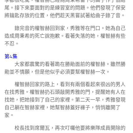
學都很吃驚。權智赫已經為周秉希留下的曲子作了個結
尾。接下來要面對的是練習室的問題。他們發現了保安
將鑰匙存放的位置，他們趁天黑嘗試著給曲子錄了音。
錄完音的權智赫回到家，秀雅等在門口。她為自己
造成周秉希的死亡說抱歉。看著失落的她，權智赫有些
不忍。
第4集
大家都震驚的看著跪在勝勛面前的權智赫。雖然勝
勛並不情願，但是他似乎必須要幫權智赫一次。
權智赫回家的路上，看到有兩個看起來很凶的男人
在找秀雅。權智赫扔石頭敲開秀雅的門，提醒她有人在
找她，把她接到了自己的家裡。第二天一早，秀雅發現
自己躺在智赫家裡，她幫智赫蓋好褲子，悄悄離開了
家。
校長找到席爾瓦，再次叮囑他要將樂隊成員開除的