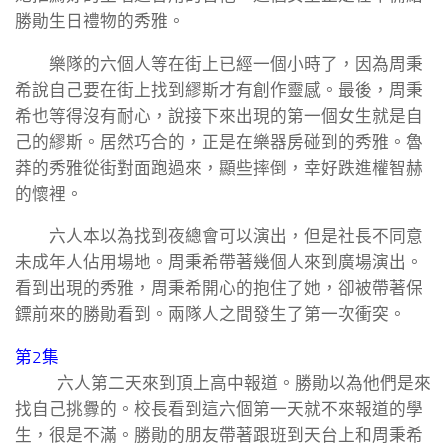
勝勛生日禮物的秀雅。
樂隊的六個人等在街上已經一個小時了，因為周秉
希說自己要在街上找到繆斯才有創作靈感。最後，周秉
希也等得沒有耐心，說接下來出現的第一個女生就是自
己的繆斯。居然巧合的，正是在樂器房碰到的秀雅。魯
莽的秀雅從街對面跑過來，顯些摔倒，幸好跌進權智赫
的懷裡。
六人本以為找到夜總會可以演出，但是社長不同意
未成年人佔用場地。周秉希帶著幾個人來到廣場演出。
看到出現的秀雅，周秉希開心的抱住了她，卻被帶著保
鏢前來的勝勛看到。兩隊人之間發生了第一次衝突。
第2集
六人第二天來到頂上高中報道。勝勛以為他們是來
找自己挑釁的。校長看到這六個第一天就不來報道的學
生，很是不滿。勝勛的朋友帶著跟班到天台上和周秉希