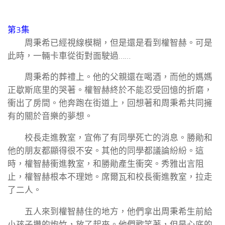
第3集
周秉希已經視線模糊，但是還是看到權智赫。可是
此時，一輛卡車從街對面駛過……
周秉希的葬禮上。他的父親還在喝酒，而他的媽媽
正歇斯底里的哭著。權智赫終於不能忍受回憶的折磨，
衝出了房間。他奔跑在街道上，回想著和周秉希共同擁
有的關於音樂的夢想。
校長走進教室，宣佈了有同學死亡的消息。勝勛和
他的朋友都顯得很不安。其他的同學都議論紛紛。這
時，權智赫衝進教室，和勝勛產生衝突。秀雅出言阻
止，權智赫根本不理她。席爾瓦和校長衝進教室，拉走
了二人。
五人來到權智赫住的地方，他們拿出周秉希生前給
小孩子攢的炮竹，放了起來。他們歡笑著，但是心底的