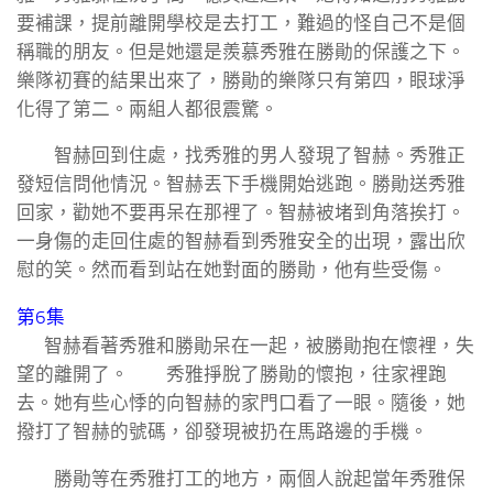
要補課，提前離開學校是去打工，難過的怪自己不是個
稱職的朋友。但是她還是羨慕秀雅在勝勛的保護之下。
樂隊初賽的結果出來了，勝勛的樂隊只有第四，眼球淨
化得了第二。兩組人都很震驚。
智赫回到住處，找秀雅的男人發現了智赫。秀雅正
發短信問他情況。智赫丟下手機開始逃跑。勝勛送秀雅
回家，勸她不要再呆在那裡了。智赫被堵到角落挨打。
一身傷的走回住處的智赫看到秀雅安全的出現，露出欣
慰的笑。然而看到站在她對面的勝勛，他有些受傷。
第6集
智赫看著秀雅和勝勛呆在一起，被勝勛抱在懷裡，失
望的離開了。 秀雅掙脫了勝勛的懷抱，往家裡跑
去。她有些心悸的向智赫的家門口看了一眼。隨後，她
撥打了智赫的號碼，卻發現被扔在馬路邊的手機。
勝勛等在秀雅打工的地方，兩個人說起當年秀雅保