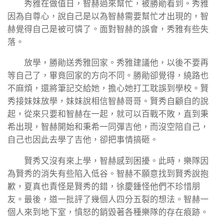
秀雅在做值日，智赫過來幫忙，被勝勛看到。秀雅
因為自尊心，說自己是以為智赫需要幫忙才出現的，智
赫覺得自己是被可憐了。面對智赫的誤會，秀雅有些失
落。
放學，勝勛送秀雅回家。秀雅建議他，以後不要再
等自己了，畢竟回家的方向不同。勝勛卻覺得，繞路也
不麻煩，還將筆記交給她，擔心她打工耽誤到學校。賢
秀接妹妹放學，妹妹說相信智赫哥哥。賢秀自顧自的說
起，從來只要和智赫在一起，就可以百戰不敗，直到秉
希出現，智赫開始和秉希一同彈吉他，而沒空陪自己，
自己也因此去學了吉他，卻把事情搞砸。
賢秀又沒有來上學，智赫感到困擾。此時，樂隊因
為賢秀的消失有些陷入低谷。智赫不願意找到賢秀說抱
歉，夏真也責怪是賢秀的錯，徐慶鍾怪他們不珍惜朋
友。最後，道一批評了幾個人四分五裂的想法。智赫一
個人來到地下室，憤怒的銷毀著各種樂隊的存在痕跡。