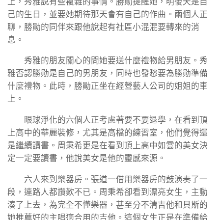
上，秀雅說有些複雜的事情。勝勛提醒她，明後天是自
己的生日，並要她期待那天會有自己的作曲。兩個人正
聊，勝勛的同伴來跟他說起有社區小混混要轉來的消
息。
秀雅的朋友關心的問她要送什麼禮物給男朋友。秀
雅否認勝勛是自己的男朋友，同時也發愁要為勝勛準備
什麼禮物。此時，勝勛正坐在經營藝人公司的姐姐的車
上。
眼球淨化的六個人正考慮著要不要退學，在看到頂
上高中的華麗裝修，尤其是高檔的練習室，他們覺得還
是繼續讀書。周秉希更是在看到頂上高中如雲的美女決
定一定要讀書，他說美女是他的靈感來源。
六人來到樂器房。張道一借用樂器房的鼓演奏了一
段，連路人都讚歎不已。周秉希卻看到漂亮女生，主動
湊了上去，為完全不懂樂器，甚至分不清吉他和貝斯的
她推薦好的主唱適合用的吉他。這個女生正是在準備給