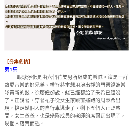
【分集劇情】
第1集
眼球淨化是由六個花美男所組成的樂隊。這是一群
熱愛音樂的好兄弟。權智赫本想用演出掙的門票錢為樂
隊買新的鼓，徐慶鍾卻說，錢已經都給了秉希已經沒
了。正說著，穿著裙子從女生家跳窗逃跑的周秉希出
現，搶走幾個人的自行車逃走了。剩下五個人正疑惑
間，女生爸爸，也是樂隊成員的老師的席爾瓦出現了，
幾個人落荒而逃。