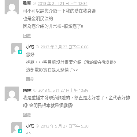
雞蛋
2013 年 2 月 21 日下午 12:34
可不可以請您介紹一下我的愛在我身邊
也是金明民演的
因為您介紹的非常棒~麻煩您了!!
回覆
小宅
2013 年 2 月 23 日下午 6:06
您好
抱歉，小宅目前沒計畫要介紹《
》
我的愛在我身邊
這部電影實在是太悲情了><
回覆
piglit
2013 年 5 月 27 日上午 10:34
我是重播才發現這齣戲的，簡直是太好看了，金代表好帥
呀! 金明民根本就是個戲精!
回覆
小宅
2013 年 5 月 27 日下午 5:30
^^