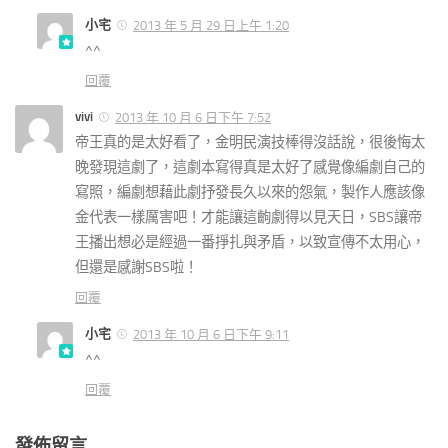
小宅
2013 年 5 月 29 日上午 1:20
^^
回覆
vivi
2013 年 10 月 6 日下午 7:52
帝王真的是太好看了，金明民演技棒得沒話說，很後悔太
晚發現這劇了，這劇本寫得真是太好了感覺像編劇自己的
寫照，編劇想藉此劇抒發長久以來的怨氣，製作人應該像
金代表一樣厲害吧！才能讓這齣劇得以見天日，SBS讓帝
王播出想必是經過一番掙扎與矛盾，以致宣傳不太用心，
但還是感謝SBS啦！
回覆
小宅
2013 年 10 月 6 日下午 9:11
^^
回覆
發佈留言