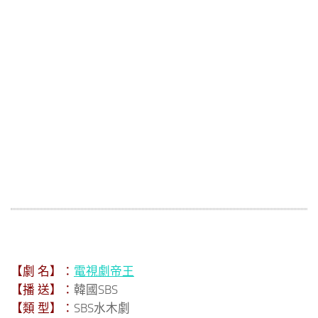
【劇 名】：
電視劇帝王
【播 送】：
韓國SBS
【類 型】：
SBS水木劇