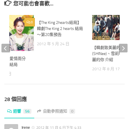
您可能也會喜歡…
8
【The King 2hearts結局】
10
韓劇The King 2 hearts 結局
～第20集預告
2012 年 5 月 24 日
【韓劇致美麗的你 
(SHINee)、雪莉f(x
情雨】愛情雨分
麗的你 介紹
愛情雨結局
2012 年 8 月 17 日
 月 1 日
28 個回應
迴響
56
自動參照通知
0
Irene
2012 年 11 月 6 日下午 4:33