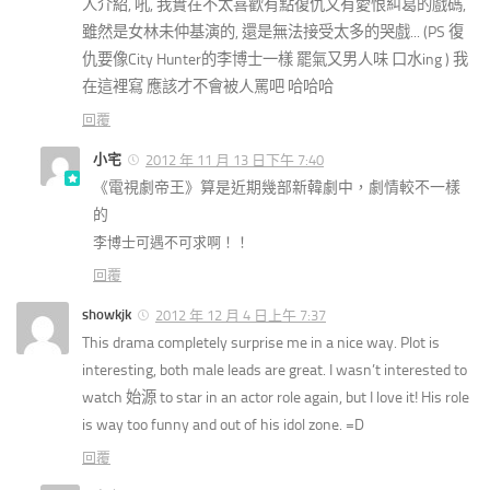
人介紹, 吼, 我實在不太喜歡有點復仇又有愛恨糾葛的戲碼,
雖然是女林未仲基演的, 還是無法接受太多的哭戲... (PS 復
仇要像City Hunter的李博士一樣 罷氣又男人味 口水ing ) 我
在這裡寫 應該才不會被人罵吧 哈哈哈
回覆
小宅
2012 年 11 月 13 日下午 7:40
《電視劇帝王》算是近期幾部新韓劇中，劇情較不一樣
的
李博士可遇不可求啊！！
回覆
showkjk
2012 年 12 月 4 日上午 7:37
This drama completely surprise me in a nice way. Plot is
interesting, both male leads are great. I wasn’t interested to
watch 始源 to star in an actor role again, but I love it! His role
is way too funny and out of his idol zone. =D
回覆