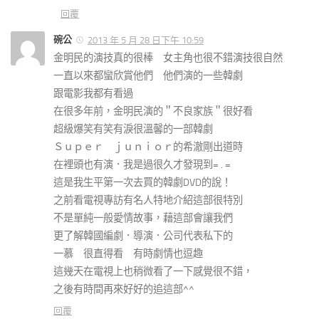
回覆
碗公
2013 年 5 月 28 日下午 10:59
金明民的演技真的很棒 女主角也很不錯演技很自然
一直以來都蠻欣賞他們 他們演的一些韓劇
跟電影我都有看過
在很多年前，金明民演的＂不良家族＂很好看
超級爆笑有笑有淚很溫馨的一部韓劇
Ｓｕｐｅｒ ｊｕｎｉｏｒ的希澈剛出道時
在裡頭也有演．我是過很久才發現到= . =
這是我生平第一次去買的韓劇DVD的說！
之前看電視專訪有名人特地介紹這部很特別
不是單純一般愛情故事，藉這部會讓我們
更了解韓國編劇．導演．公司代表私下的
一慕 很直得看 有時劇情也逗趣
這幾天在電視上也稍微看了一下感覺很不錯，
之後有時間再來好好的追這部^^
回覆