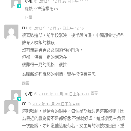
小宅
2012 年 12 月 26 日下午 11:44
應該不會這樣吧><
回覆
ELL
2012 年 12 月 27 日上午 12:16
很喜歡這部，前半段緊湊，後半段浪漫，中間卻會穿插些
許令人噴飯的橋段，
沒有無謂男男女女間的勾心鬥角，
但卻一保有一定的刺激在，
很難得一見的風格，很推~
為賦新詞強說愁的劇情，實在很沒有意思
回覆
回覆
小宅
-0001 年 11 月 30 日上午 12:00
CC
2012 年 12 月 28 日下午 4:00
這部韓劇，劇情真的很棒，每個星期我只追這部戲耶！因
為最近的戲劇情不是都好悲 不然就好虐。這部戲男主角第
一次認識，才知道他這麼有名。女主角的演技超自然，重