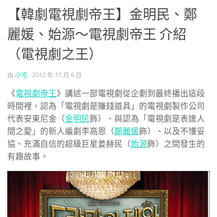
【韓劇電視劇帝王】金明民、鄭
麗媛、始源～電視劇帝王 介紹
（電視劇之王）
由
小宅
·
2012 年 11 月 6 日
《
電視劇帝王
》講述一部電視劇從企劃到最終播出這段
時間裡，認為「電視劇是賺錢道具」的電視劇製作公司
代表安東尼金（
金明民
飾）、與認為「電視劇是表達人
間之愛」的新人編劇李高恩（
鄭麗媛
飾）、以及不懂妥
協、充滿自信的超級巨星姜赫民（
始源
飾）之間發生的
有趣故事。