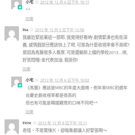
小宅
2012 年 12 月 6 日下午 10:17
^^
回覆
lisa
2012 年 12 月 5 日下午 12:58
我最近緊追著這一部耶, 我覺得好看吶! 劇情緊湊也有些深
義, 感情戲部分應該快上了吧. 可是為什麼收視率會不高呢?
是因為馬醫很多人看厚, 可是還輸新上檔的學校2013….唉,
好苦悶哦! 金代表加油, 我挺你!
回覆
小宅
2012 年 12 月 6 日下午 10:02
《馬醫》應該是MBC的年度大戲唷，例年來MBC的週年
台慶史劇收視率都是很高的
但也有可能是韓國觀眾的口味不同吧^^
回覆
Irene
2012 年 12 月 9 日下午 10:11
奇怪，不是驚悚片，卻每集都讓人好緊張啊～