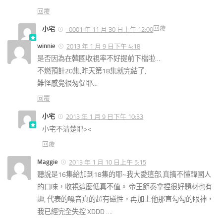
回覆
回覆
小宅
-0001 年 11 月 30 日上午 12:00
winnie
2013 年 1 月 9 日下午 4:18
是否因為在韓國收視率不好提前下檔啦…
不燃預計20集,昨天第18集就完結了,
難怪感覺很匆促耶…
回覆
小宅
2013 年 1 月 9 日下午 10:33
小宅不清楚耶><
回覆
Maggie
2013 年 1 月 10 日上午 5:15
聽說是16集給加到18集的耶~我大愛這部,真搞不懂韓國人
的口味，收視這麼低真不值。 帝王節奏拿捏很好題材也有
趣, 代表的嗓音真的超有磁性，再加上他那直勾勾的眼神，
我已經完全失控 XDDD ….