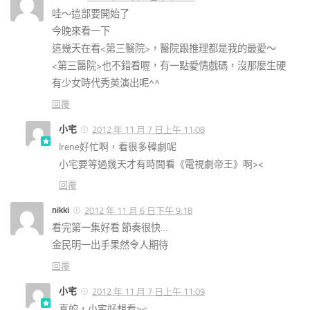
哇～這部要開始了
今晚來看一下
這幾天在看<第三醫院>，醫院跟推理都是我的最愛～
<第三醫院>也不錯看喔，有一點愛情戲碼，沒那麼生硬
有少女時代秀英演出呢^^
回覆
小宅
2012 年 11 月 7 日上午 11:08
Irene好忙啊，看很多韓劇呢
小宅要等過幾天才有時間看《電視劇帝王》啊><
回覆
nikki
2012 年 11 月 6 日下午 9:18
看完第一集好看 節奏很快…
金民明一出手果然令人期待
回覆
小宅
2012 年 11 月 7 日上午 11:09
真的，小宅好想看><