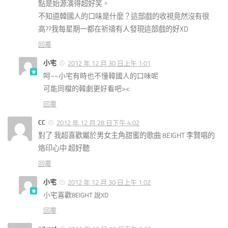
點是始源演得超好笑。
不知道韓國人的口味是什麼？這部戲的收視竟然沒有很
高??我每星期一都在祈禱有人發現這部戲的好XD
回覆
小宅
2012 年 12 月 30 日上午 1:01
呵~~小宅有時也不懂韓國人的口味呢
可能同檔的韓劇更好看吧><
回覆
CC
2012 年 12 月 28 日下午 4:02
對了 我超喜歡屬於男女主角甜蜜的歌曲 8EIGHT 李賢唱的
烙印心中 超好聽
回覆
小宅
2012 年 12 月 30 日上午 1:02
小宅喜歡
8EIGHT 說XD
回覆