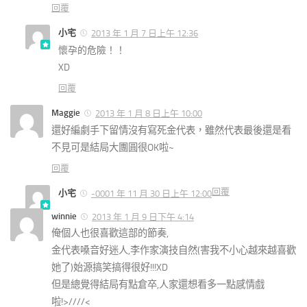
回覆
小宅
2013 年 1 月 7 日上午 12:36
懷孕的危險！！
XD
回覆
Maggie
2013 年 1 月 8 日上午 10:00
還好編劇手下留情沒有寫死金代表，雖然代表最後還是看
不見可是結局大團圓很OK啦~
回覆
回覆
小宅
-0001 年 11 月 30 日上午 12:00
winnie
2013 年 1 月 9 日下午 4:14
俺個人也很喜歡這部的節奏,
金代表嗓音好迷人,李作家演技自然(害我不小心越來越喜歡
她了)始源搞笑搞得很好!!!XD
但是總覺得結局有點倉卒,人家還想看多一點感情戲
啦!>////<