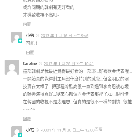
或許同期的韓劇有更好看的
才導致收視不高吧~
回覆
小宅
2013 年 1 月 16 日下午 9:46
可能！！
回覆
Caroline
2013 年 1 月 28 日下午 10:41
這部韓劇是我最近覺得最好看的一部耶…好喜歡金代表喔…
一開始真的覺得對主角沒什麼特別的感覺…但金明民的演
技實在太棒了…把那種冷酷高傲一直到遇到李高恩後心境
的轉換演得真好…後來心都偏向金代表那裡了XD…很可惜
在韓國的收視不是太理想…但真的是很不一樣的劇情…很推
~~~^^
回覆
回覆
小宅
-0001 年 11 月 30 日上午 12:00