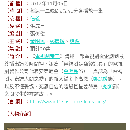
【首 播】：
2012年11月05日
【時 間】：
每週一二晚間8點45分各播放一集
【接 檔】：
信義
【導 演】：
洪成昌
【編 劇】：
張衡俊
【主 演】：
金明民
、
鄭麗媛
、
始源
【集 數】：
預計20集
【簡 介】：
《
電視劇帝王
》講述一部電視劇從企劃到最
終播出這段時間裡，認為「電視劇是賺錢道具」的電視
劇製作公司代表安東尼金（
金明民
飾）、與認為「電視
劇是表達人間之愛」的新人編劇李高恩（
鄭麗媛
飾）、
以及不懂妥協、充滿自信的超級巨星姜赫民（
始源
飾）
之間發生的有趣故事。
【官 網】：
http://wizard2.sbs.co.kr/dramaking/
【人物介紹】