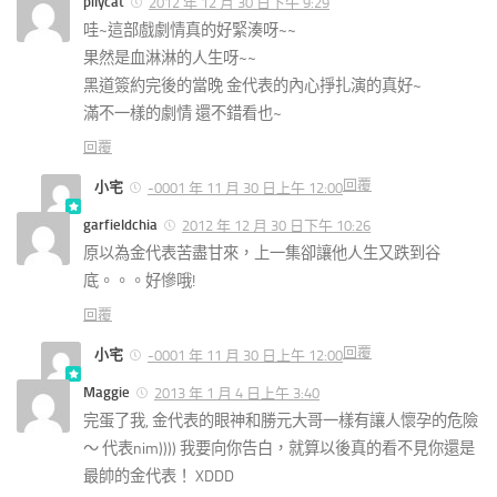
pilycat
2012 年 12 月 30 日下午 9:29
哇~這部戲劇情真的好緊湊呀~~
果然是血淋淋的人生呀~~
黑道簽約完後的當晚 金代表的內心掙扎演的真好~
滿不一樣的劇情 還不錯看也~
回覆
回覆
小宅
-0001 年 11 月 30 日上午 12:00
garfieldchia
2012 年 12 月 30 日下午 10:26
原以為金代表苦盡甘來，上一集卻讓他人生又跌到谷
底。。。好慘哦!
回覆
回覆
小宅
-0001 年 11 月 30 日上午 12:00
Maggie
2013 年 1 月 4 日上午 3:40
完蛋了我, 金代表的眼神和勝元大哥一樣有讓人懷孕的危險
〜 代表nim)))) 我要向你告白，就算以後真的看不見你還是
最帥的金代表！ XDDD