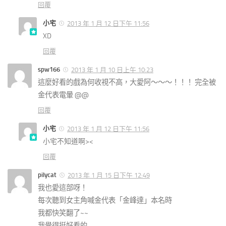
回覆
小宅
2013 年 1 月 12 日下午 11:56
XD
回覆
spw166
2013 年 1 月 10 日上午 10:23
這麼好看的戲為何收視不高，大愛阿～～～！！！ 完全被
金代表電暈 @@
回覆
小宅
2013 年 1 月 12 日下午 11:56
小宅不知道啊><
回覆
pilycat
2013 年 1 月 15 日下午 12:49
我也愛這部呀！
每次聽到女主角喊金代表「金峰達」本名時
我都快笑翻了~~
我覺得挺好看的