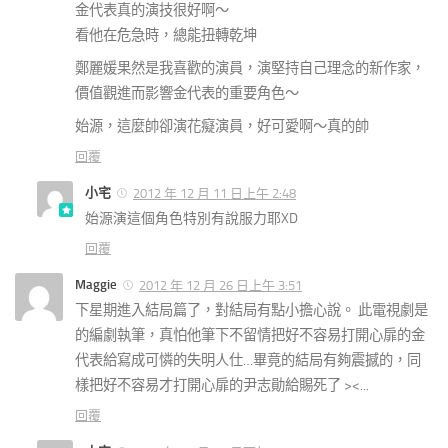
金代表真的演技很好啊～
看他在危急時，總能扭轉乾坤
鄭麗媛果然是我喜歡的演員，演堅持自己理念的新作家，
價值觀進而影響金代表的重要角色～
始源，這麼帥卻演花癡演員，好可愛啊～真的帥
回覆
小宅
2012 年 12 月 11 日上午 2:48
始源演這個角色特別有說服力耶XD
回覆
Maggie
2012 年 12 月 26 日上午 3:51
下星期進入結局篇了，對結局有點小擔心說。 此電視劇是
的編劇執筆，真怕他筆下不留情把好不容易打開心扉的金
代表給寫成可憐的失明人仕…畢竟
的結局有夠震撼的，同
樣把好不容易才打開心扉的尹志勛給賜死了 ><...
回覆