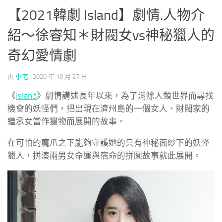
【2021韓劇 Island】劇情.人物介
紹～徐睿知＊財閥女vs神秘獵人的
奇幻愛情劇
由
小宅
·
2020 年 10 月 27 日
《
Island
》劇情講述長年以來，為了消除人類世界而尋找
機會的妖怪們，把出現在濟州島的一個女人、財閥家的
繼承女當作獵物而展開的故事。
在可怕的魔爪之下能夠守護她的只有神秘面紗下的妖怪
獵人，拼湊兩男女命運與宿命的拼圖故事就此展開。