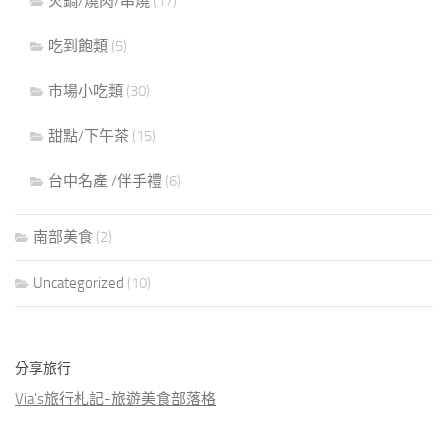
火鍋/燒肉/串燒
(17)
吃到飽類
(5)
市場小吃類
(30)
甜點/下午茶
(15)
台中名產 /伴手禮
(6)
南部美食
(2)
Uncategorized
(10)
分享旅行
Via's旅行札記-旅遊美食部落格