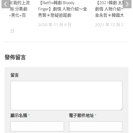
劇 MINE我的上流
【Netflix韓劇 Bloody
【2021韓劇 太宗李
的】結局.分集劇
Finger】劇情.人物介紹～金
劇情.人物介紹～朱
～狗血+黑化+百
秀賢＊懸疑追蹤劇
金永哲＊韓國大河劇
了！！
2020 年 11 月 9 日
2021 年 12 月 24 日
 月 19 日
發佈留言
留言
顯示名稱
*
電子郵件地址
*