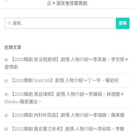
正＊漫改鬼怪靈異劇
搜
尋
關
鍵
近期文章
字:
【2022韓劇 依法相爱吧】劇情.人物介紹～李昇基、李世榮＊
愛情劇
【2022韓劇 Good Job】劇情.人物介紹～丁一宇、權俞利
【2022韓劇 黑話律師】劇情.人物介紹～李鍾碩、林潤娥＊
Disney+獨家播出。
【2022韓劇 內科朴院長】劇情.人物介紹～李瑞鎮、羅美蘭
【2022韓劇 魔女寶刀未老】劇情.人物介紹～李幼梨、李敏