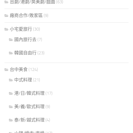
台劇/港劇/英美劇/戲曲
(63)
廠商合作/敗家區
(9)
小宅愛旅行
(30)
國內旅行去
(7)
韓國自由行
(23)
台中美食
(124)
中式料理
(21)
港/日/韓式料理
(17)
美/義/歐式料理
(9)
泰/新/越式料理
(4)