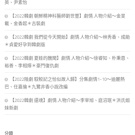
英、尹素怡
【2022韓劇 朝鮮精神科醫師劉世豐】劇情.人物介紹～金旻
載、金香起＊古裝劇
【2022韓劇 我們從今天開始】劇情.人物介紹～林秀香、成勛
＊貞愛好孕到韓劇版
【2022韓劇 夏娃的醜聞】劇情.人物介紹～徐睿知、朴秉恩、
裕善、李相燁＊豪門復仇劇
【2022陸劇 馭鮫記之恰似故人歸】分集劇情1-10～迪麗熱
巴、任嘉倫＊九鷺非香小說改編
【2022韓劇 還魂】劇情.人物介紹～李宰旭、庭沼珉＊洪氏姐
妹新劇
分類