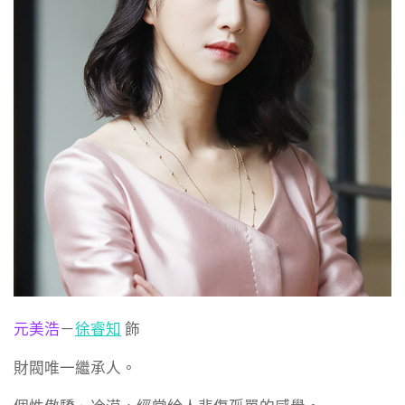
元美浩
－
徐睿知
飾
財閥唯一繼承人。