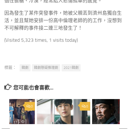
個性傲驕、冷漠，經常給人悲傷孤單的感覺。
因為發生了某件突發事件，她被父親丟到濟州島獨自生
活，並且幫她安排一份高中倫理老師的的工作，沒想到
不可解釋的事件接二連三地發生了！
(Visited 5,323 times, 1 visits today)
標籤：
韓劇
韓劇懸疑推理劇
2021韓劇
您可能也會喜歡…
0
0