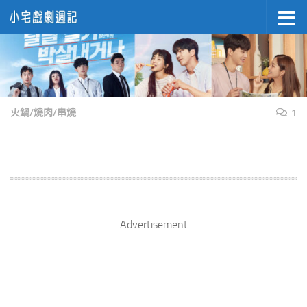
Skip to content
火鍋/燒肉/串燒
1
Advertisement