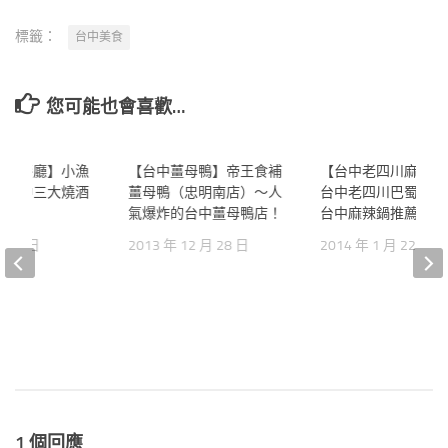
標籤：
台中美食
您可能也會喜歡…
酒雞餐廳】小漁
0
【台中薑母鴨】帝王食補
0
【台中老四川麻辣火
＊台中三大燒酒
薑母鴨（忠明南店）～人
台中老四川巴蜀麻辣
氣爆炸的台中薑母鴨店！
台中麻辣鍋推薦
 月 4 日
2013 年 12 月 28 日
2014 年 1 月 22 日
1 個回應