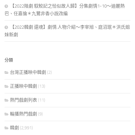
【2022陸劇 馭鮫記之恰似故人歸】分集劇情1-10～迪麗熱
巴、任嘉倫＊九鷺非香小說改編
【2022韓劇 還魂】劇情.人物介紹～李宰旭、庭沼珉＊洪氏姐
妹新劇
分類
台灣正播映中韓劇
(2)
正播映中韓劇
(13)
熱門戲劇列表
(11)
輪播熱門戲劇
(9)
韓劇
(2,991)