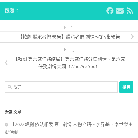
跟隨：
下一則
【韓劇 繼承者們 預告】繼承者們 劇情～第4集預告
上一則
【韓劇 第六感任務結局】第六感任務分集劇情、第六感
任務劇情大綱（Who Are You）
搜
尋
關
鍵
近期文章
字:
【2022韓劇 依法相爱吧】劇情.人物介紹～李昇基、李世榮＊
愛情劇