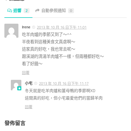
迴響
2
自動參照通知
0
Irene
2013 年 10 月 16 日下午 11:01
吃羊肉爐的季節又到了～^^
半夜看到這種美食文真虐啊～
這家真的好吃，我也常去呢～
跟溪湖的清湯羊肉爐不一樣，但兩種都好吃～
看了好餓～
回覆
小宅
2013 年 10 月 16 日下午 11:17
冬天就是吃羊肉爐和薑母鴨的季節啊XD
這間真的好吃，但小宅最愛他們的當歸羊肉
回覆
發佈留言