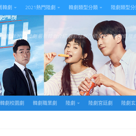
推薦韓劇
2021熱門陸劇
韓劇類型分類
陸劇類型分
022韓劇,2022陸劇,最新韓劇介紹,最新陸劇介紹,韓劇分集劇情,
韓劇校園劇
韓劇職業劇
陸劇
陸劇宮廷劇
陸劇玄