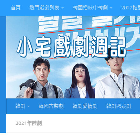
首頁
熱門戲劇列表
韓國播映中韓劇
2022
Skip to content
2
韓劇
韓國古裝劇
韓劇愛情劇
韓劇懸疑劇
2021年陸劇