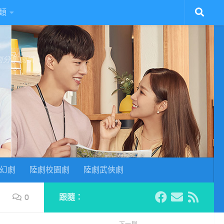
類
陸劇分集劇情
幻劇
陸劇校園劇
陸劇武俠劇
0
跟隨：