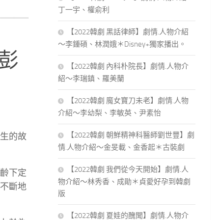
丁一宇、權俞利
【2022韓劇 黑話律師】劇情.人物介紹
～李鍾碩、林潤娥＊Disney+獨家播出。
～彭
【2022韓劇 內科朴院長】劇情.人物介
紹～李瑞鎮、羅美蘭
【2022韓劇 魔女寶刀未老】劇情.人物
介紹～李幼梨、李敏英、尹素怡
【2022韓劇 朝鮮精神科醫師劉世豐】劇
生的故
情.人物介紹～金旻載、金香起＊古裝劇
【2022韓劇 我們從今天開始】劇情.人
齡下定
物介紹～林秀香、成勛＊貞愛好孕到韓劇
不斷地
版
【2022韓劇 夏娃的醜聞】劇情.人物介