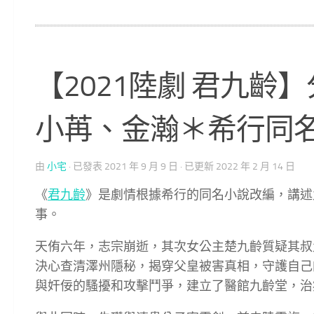
【2021陸劇 君九齡
小苒、金瀚＊希行同
由
小宅
· 已發表
2021 年 9 月 9 日
· 已更新
2022 年 2 月 14 日
《
君九齡
》是劇情根據希行的同名小說改編，講述
事。
天侑六年，志宗崩逝，其次女公主楚九齡質疑其叔
決心查清澤州隱秘，揭穿父皇被害真相，守護自己
與奸佞的騷擾和攻擊鬥爭，建立了醫館九齡堂，治