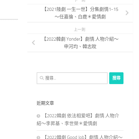
下一則
【2021陸劇 一生一世】分集劇情1-15
～任嘉倫、白鹿＊愛情劇
上一則
【2022韓劇 Yonder】劇情.人物介紹～
申河均、韓志旼
搜
尋
關
鍵
近期文章
字:
【2022韓劇 依法相爱吧】劇情.人物介
紹～李昇基、李世榮＊愛情劇
【2022韓劇 Good Job】劇情.人物介紹～