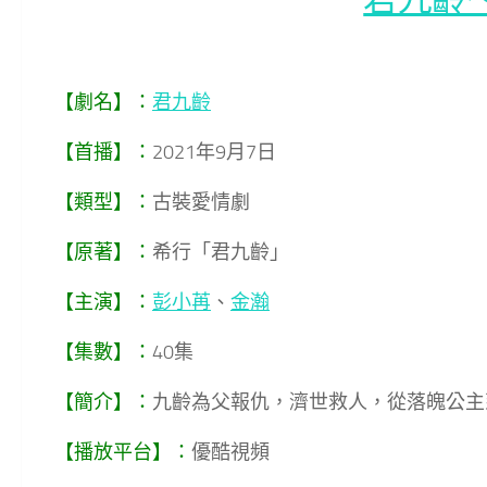
【劇名】：
君九齡
【首播】：
2021年9月7日
【類型】：
古裝愛情劇
【原著】：
希行「君九齡」
【主演】：
彭小苒
、
金瀚
【集數】：
40集
【簡介】：
九齡為父報仇，濟世救人，從落魄公主
【播放平台】：
優酷視頻