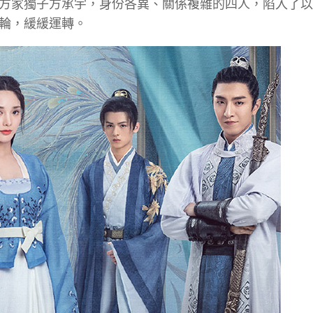
方家獨子方承宇，身份各異、關係複雜的四人，陷入了以
輪，緩緩運轉。