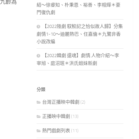
九齡為
紹～徐睿知、朴秉恩、裕善、李相燁＊豪
門復仇劇
【2022陸劇 馭鮫記之恰似故人歸】分集
劇情1-10～迪麗熱巴、任嘉倫＊九鷺非香
小說改編
【2022韓劇 還魂】劇情.人物介紹～李
宰旭、庭沼珉＊洪氏姐妹新劇
分類
台灣正播映中韓劇
(2)
正播映中韓劇
(13)
熱門戲劇列表
(11)