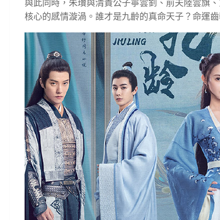
與此同時，朱瓚與清貴公子寧雲釗、前夫陸雲旗、
核心的感情漩渦。誰才是九齡的真命天子？命運齒