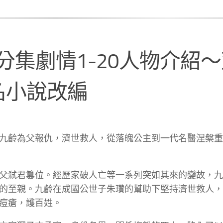
】分集劇情1-20人物介紹
名小說改編
九齡為父報仇，濟世救人，從落魄公主到一代名醫涅槃重
父弒君篡位。經歷家破人亡等一系列突如其來的變故，九
的至親。九齡在成國公世子朱瓚的幫助下堅持濟世救人，
痘瘡，護百姓。