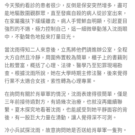
今天預約看診的患者很少，反倒是保安突然增多，盡可
能地驅散圍觀群眾，直至發瘋自殺的病人從診室出來，
在家屬攙扶下緩緩離去。病人手臂鮮血明顯，引起夏目
強烈的不適，極力控制自己，這一細微舉動落入沈雨眼
中，不動聲色地投來打量目光。
當沈雨得知二人來意後，立馬將他們請進辦公室，全程
大方自然且冷靜，周圍佈置較為簡單，櫃子上的書籍則
比較豐富，概括了心理、法律、醫學乃至犯罪現場勘
查。根據沈雨所說，她在大學時期主修法醫，後來覺得
行業不太適合女孩，索性轉為心理專業。
在詢問有關於肖華軍的情況，沈雨表達得很簡單，僅是
三年前接待過對方，有過幾次治療，也就沒再繼續聯
繫。夏木探究地看著沈雨，也能感受到她平靜面容的背
後，有一股巨大力量在湧動，讓人覺得深不可測。
冷小兵試探沈雨，故意詢問她是否送給肖華軍一隻狗。