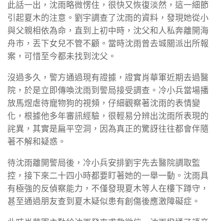
此話一出，沈雨略微愣住，很快又恢復淡然，這一細節
引起夏木的注意。劉宇調查了沈雨的資料，發現她從小
與父親相依為命，直到上初中時，沈父和人私奔離開海
舟市，丟下女兒不管不顧。當時沈雨曾去城關派出所報
案，可惜至今都未找到沈父。
沒過多久，警方通過現有證據，證實肖華軍近期去過醫
院，於是立即傳喚沈雨到警局接受調查。冷小兵當場播
放馬煜虐待寵物狗的視頻，仔細觀察著沈雨的表情變
化，根據他多年審訊經驗，很輕易分辨出沈雨所表現的
詫異，其實是扁平空洞，因為真正的驚訝往往都會伴隨
著不解和疑惑。
待沈雨離開警局後，冷小兵安排劉宇先去醫院調取監
控，接下來二十四小時都要盯著她的一舉一動。沈雨具
有極強的反偵察能力，不僅發現夏木等人在樓下蹲守，
甚至通過朋友查到夏木疑似患有創傷後應激障礙症。