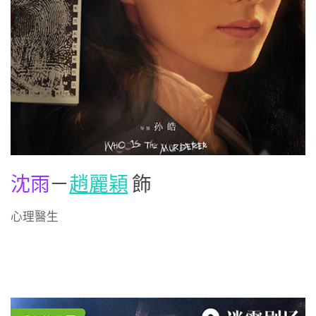
沈雨
－
趙麗穎
飾
心理醫生