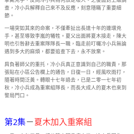
查，冷小兵解釋自己來不及反應，刻意隱瞞了重要細
節。
一場突如其來的命案，不僅牽扯出長達十年的連環兇
手，甚至導致李嵐的犧牲。夏父出面將夏木接走，陳大
明也引咎辭去重案隊隊長一職，臨走前叮囑冷小兵無論
遇到多大的麻煩，都要追查下去，永不放棄。
肩負著師父的重托，冷小兵真正意識到自己的職責，那
張貼在小區公告欄上的通告，日復一日，經風吹雨打，
隨著時間泛黃。轉眼十七年過去，已是二零一七年初
秋，冷小兵成為重案組隊長，而長大成人的夏木也來到
警局門口。
第2集
－
夏木加入重案組