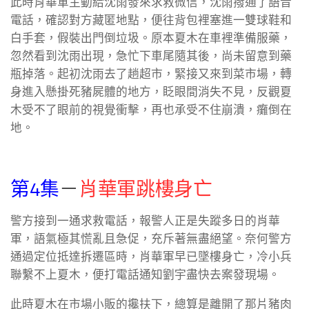
此時肖華軍主動給沈雨發來求救微信，沈雨撥通了語音
電話，確認對方藏匿地點，便往背包裡塞進一雙球鞋和
白手套，假裝出門倒垃圾。原本夏木在車裡準備服藥，
忽然看到沈雨出現，急忙下車尾隨其後，尚未留意到藥
瓶掉落。起初沈雨去了趟超市，緊接又來到菜市場，轉
身進入懸掛死豬屍體的地方，眨眼間消失不見，反觀夏
木受不了眼前的視覺衝擊，再也承受不住崩潰，癱倒在
地。
第4集
－
肖華軍跳樓身亡
警方接到一通求救電話，報警人正是失蹤多日的肖華
軍，語氣極其慌亂且急促，充斥著無盡絕望。奈何警方
通過定位抵達拆遷區時，肖華軍早已墜樓身亡，冷小兵
聯繫不上夏木，便打電話通知劉宇盡快去案發現場。
此時夏木在市場小販的攙扶下，總算是離開了那片豬肉