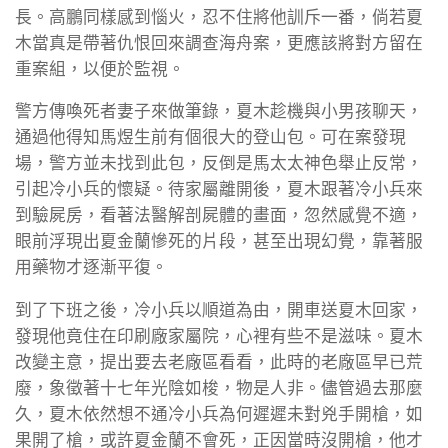
長。高鵬同樣感到惱火，忍不住將他訓斥一番，倘若夏
木當真是帶著仇恨回來調查海舟案，更應該將對方留在
重案組，以便於監視。
警方傳喚死者妻子來做筆錄，夏木趁機與小男孩聊天，
通過他得知馬煜生前有個很大的登山包。可在案發現
場，警方並未找到此包，反倒是馬太太神色舉止反常，
引起冷小兵的懷疑。待家屬離開後，夏木跟著冷小兵來
到驗屍房，看著法醫解剖屍體的畫面，忽然感覺不適，
眼前浮現出夏金蘭慘死的片段，甚至出現幻覺，靠著服
用藥物才逐漸平復。
到了下班之後，冷小兵以順道為由，開車送夏木回家，
發現他竟住在印刷廠家屬院，心裡有些不是滋味。夏木
改變主意，提出要去老廠區看看，此時的老廠區早已荒
廢，象徵著十七年光陰如梭，物是人非。儘管過去那麼
久，夏木依然想不通冷小兵為何遲遲未對兇手開槍，如
果開了槍，或許夏金蘭不會死，正因當時沒開槍，他才