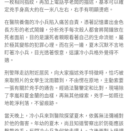
一枚相同指紋，再加上電話亭老闆的描述，基本可以確
定兇手身高大約在一米八左右，右手有明顯燙疤。
在醫院養傷的冷小兵陷入痛苦自責，憑著記憶畫出金色
長方形的老式鬧鐘，分析兇手每次殺人都會將鬧鐘放在
死者面前，目的是讓死者親眼看著自己的生命流逝，屬
於極其變態的犯罪心理。而在另一邊，夏木沉默不言地
盯著冷小兵，目光透著恨意，這讓冷小兵格外覺得不
適。
刑警隊走訪附近居民，向大家描述兇手特徵時，恰巧被
來取照片的女學生沈雨聽到，不由愣在原地，主動索要
一張有關於兇手的通告。經過法醫鑒定和比對，現場除
了李嵐和夏金蘭的血樣，再無其他線索，兇手一如既往
地乾淨利落，不留痕跡。
當天晚上，冷小兵來到醫院探望夏木，依舊無法彌補對
於他的傷害。年幼的夏木，尚且知道警察出於防衛應該
擊斃兇手，反問冷小兵為何放走壞人。之後面對上級調