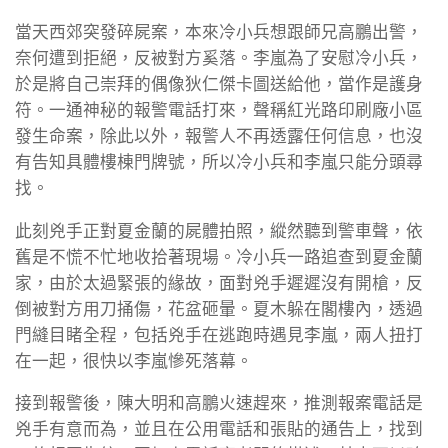
當天西郊突發碎屍案，本來冷小兵想跟師兄高鵬出警，
奈何遭到拒絕，反被對方奚落。李嵐為了安慰冷小兵，
於是將自己崇拜的偶像狄仁傑卡圖送給他，當作是護身
符。一通神秘的報警電話打來，聲稱紅光路印刷廠小區
發生命案，除此以外，報警人不再透露任何信息，也沒
有告知具體樓棟門牌號，所以冷小兵和李嵐只能分頭尋
找。
此刻兇手正對夏金蘭的屍體拍照，縱然聽到警車聲，依
舊是不慌不忙地收拾著現場。冷小兵一路追查到夏金蘭
家，由於太過緊張的緣故，面對兇手遲遲沒有開槍，反
倒被對方用刀捅傷，花盆砸暈。夏木躲在閣樓內，透過
門縫目睹全程，包括兇手在逃跑時遇見李嵐，兩人扭打
在一起，很快以李嵐慘死落幕。
接到報警後，陳大明和高鵬火速趕來，推測報案電話是
兇手有意而為，並且在公用電話和張貼的通告上，找到