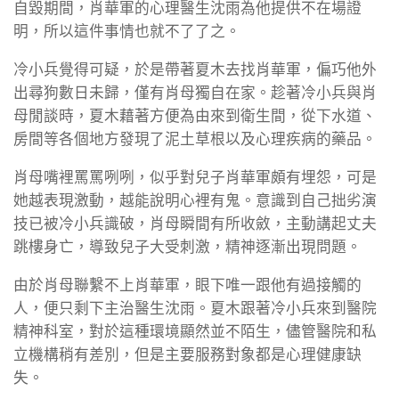
自毀期間，肖華軍的心理醫生沈雨為他提供不在場證
明，所以這件事情也就不了了之。
冷小兵覺得可疑，於是帶著夏木去找肖華軍，偏巧他外
出尋狗數日未歸，僅有肖母獨自在家。趁著冷小兵與肖
母閒談時，夏木藉著方便為由來到衛生間，從下水道、
房間等各個地方發現了泥土草根以及心理疾病的藥品。
肖母嘴裡罵罵咧咧，似乎對兒子肖華軍頗有埋怨，可是
她越表現激動，越能說明心裡有鬼。意識到自己拙劣演
技已被冷小兵識破，肖母瞬間有所收斂，主動講起丈夫
跳樓身亡，導致兒子大受刺激，精神逐漸出現問題。
由於肖母聯繫不上肖華軍，眼下唯一跟他有過接觸的
人，便只剩下主治醫生沈雨。夏木跟著冷小兵來到醫院
精神科室，對於這種環境顯然並不陌生，儘管醫院和私
立機構稍有差別，但是主要服務對象都是心理健康缺
失。