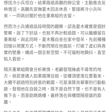
想找冷小兵坦白，結果路過高鵬的辦公室，主動進去反
映情況。高鵬先安撫夏木回去休息，緊接將冷小兵叫
來，一同商討關於他在重案組的去留。
然而冷小兵通過這段時間的觀察，認為夏木確實是個好
警察，說了下好話，也就不再計較過錯，可以繼續留在
重案組。與此同時，夏木獨自坐在家中發呆，先前種種
回憶以現實方式，不斷閃現在他面前，打破了虛幻與真
實的壁壘，構成一個全新空間，不可遏制地顫抖，直至
陷入昏迷。
隔天重案組開會分析案情，老顧發現幾處不尋常的地
方，倘若普通人如果選擇自殺，從樓頂墜落位置看來，
大體不超過特別誇張的範圍，可是演算肖華軍的行動軌
跡，發現他在自殺之時，既不是自然下墜，也不是有人
推下去，而是助跑跳樓，最終落在與樓間隔很遠的距
離。