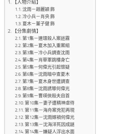
【人物介紹】
沈雨－趙麗穎 飾
冷小兵－肖央 飾
夏木－董子健 飾
【分集劇情】
第1集－連環殺人案迷霧
第2集－夏木加入重案組
第3集－冷小兵調查沈雨
第4集－肖華軍跳樓身亡
第5集－何偉光引起懷疑
第6集－沈雨暗中查夏木
第7集－夏木身世遭調查
第8集－沈雨誘導何偉光
第9集－曹瑛俠殺夫自首
第10集－妻子遭精神虐待
第11集－海舟案兇犯再現
第12集－沈雨嫁禍何偉光
第13集－沈海洋死因成謎
第14集－嫌疑人浮出水面