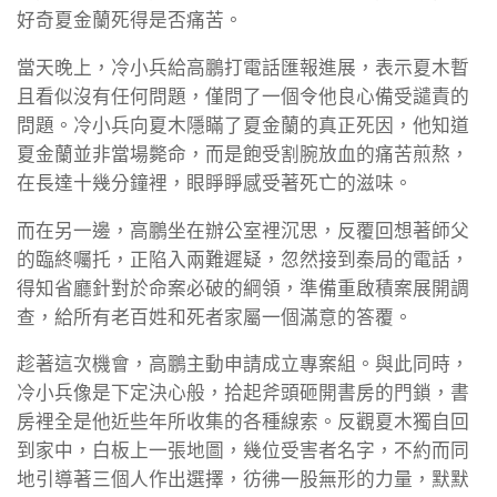
好奇夏金蘭死得是否痛苦。
當天晚上，冷小兵給高鵬打電話匯報進展，表示夏木暫
且看似沒有任何問題，僅問了一個令他良心備受譴責的
問題。冷小兵向夏木隱瞞了夏金蘭的真正死因，他知道
夏金蘭並非當場斃命，而是飽受割腕放血的痛苦煎熬，
在長達十幾分鐘裡，眼睜睜感受著死亡的滋味。
而在另一邊，高鵬坐在辦公室裡沉思，反覆回想著師父
的臨終囑托，正陷入兩難遲疑，忽然接到秦局的電話，
得知省廳針對於命案必破的綱領，準備重啟積案展開調
查，給所有老百姓和死者家屬一個滿意的答覆。
趁著這次機會，高鵬主動申請成立專案組。與此同時，
冷小兵像是下定決心般，拾起斧頭砸開書房的門鎖，書
房裡全是他近些年所收集的各種線索。反觀夏木獨自回
到家中，白板上一張地圖，幾位受害者名字，不約而同
地引導著三個人作出選擇，彷彿一股無形的力量，默默