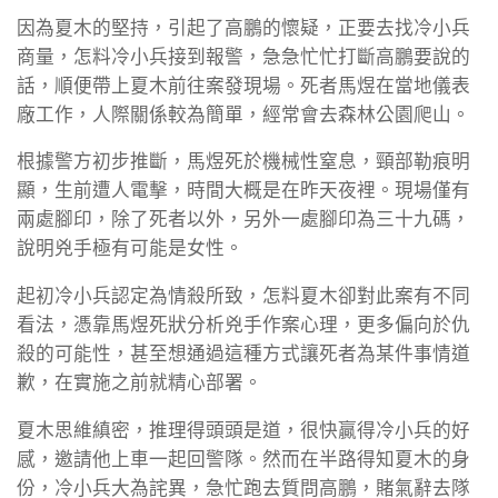
因為夏木的堅持，引起了高鵬的懷疑，正要去找冷小兵
商量，怎料冷小兵接到報警，急急忙忙打斷高鵬要說的
話，順便帶上夏木前往案發現場。死者馬煜在當地儀表
廠工作，人際關係較為簡單，經常會去森林公園爬山。
根據警方初步推斷，馬煜死於機械性窒息，頸部勒痕明
顯，生前遭人電擊，時間大概是在昨天夜裡。現場僅有
兩處腳印，除了死者以外，另外一處腳印為三十九碼，
說明兇手極有可能是女性。
起初冷小兵認定為情殺所致，怎料夏木卻對此案有不同
看法，憑靠馬煜死狀分析兇手作案心理，更多偏向於仇
殺的可能性，甚至想通過這種方式讓死者為某件事情道
歉，在實施之前就精心部署。
夏木思維縝密，推理得頭頭是道，很快贏得冷小兵的好
感，邀請他上車一起回警隊。然而在半路得知夏木的身
份，冷小兵大為詫異，急忙跑去質問高鵬，賭氣辭去隊