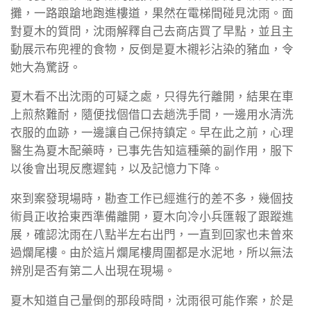
攤，一路踉蹌地跑進樓道，果然在電梯間碰見沈雨。面
對夏木的質問，沈雨解釋自己去商店買了早點，並且主
動展示布兜裡的食物，反倒是夏木襯衫沾染的豬血，令
她大為驚訝。
夏木看不出沈雨的可疑之處，只得先行離開，結果在車
上煎熬難耐，隨便找個借口去趟洗手間，一邊用水清洗
衣服的血跡，一邊讓自己保持鎮定。早在此之前，心理
醫生為夏木配藥時，已事先告知這種藥的副作用，服下
以後會出現反應遲鈍，以及記憶力下降。
來到案發現場時，勘查工作已經進行的差不多，幾個技
術員正收拾東西準備離開，夏木向冷小兵匯報了跟蹤進
展，確認沈雨在八點半左右出門，一直到回家也未曾來
過爛尾樓。由於這片爛尾樓周圍都是水泥地，所以無法
辨別是否有第二人出現在現場。
夏木知道自己暈倒的那段時間，沈雨很可能作案，於是