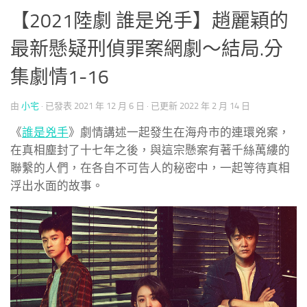
【2021陸劇 誰是兇手】趙麗穎的
最新懸疑刑偵罪案網劇～結局.分
集劇情1-16
由
小宅
· 已發表
2021 年 12 月 6 日
· 已更新
2022 年 2 月 14 日
《
誰是兇手
》劇情講述一起發生在海舟市的連環兇案，
在真相塵封了十七年之後，與這宗懸案有著千絲萬縷的
聯繫的人們，在各自不可告人的秘密中，一起等待真相
浮出水面的故事。