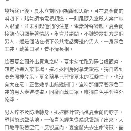
談話終止後，夏木立刻收回視線和思緒，且在夏金蘭的
嘮叨下，賭氣調換電視頻道，一則尾隨入室殺人案件映
入眼簾，並未引起他們的注意。電話鈴聲響起，夏金蘭
接聽時明顯帶著情緒，隻言片語間，不難透露對方是個
男人，還是個站在樓下公共電話旁邊的男人，一身深色
工裝，戴著口罩，看不清長相。
趁著夏金蘭外出買魚之時，夏木匆忙跑到陽台處觀察，
確定她進入菜市場，這才返回房間拿走鑽戒，獨自跑到
廢棄閣樓發呆。夏金蘭早已習慣夏木的孤僻性子，也沒
有太在意，正當她拿出鑰匙開門，豈料那個穿著深色工
裝的男人走進樓道，同樣面戴口罩，唯獨白色手套格外
乾淨。
男人猝不及防地轉身，迅速將針管插進夏金蘭的脖子，
塑料袋應聲落地，一條青色鯉魚從編織袋蹦了出來，大
口地呼吸著空氣。反觀屋內，夏金蘭失去生命特徵，露