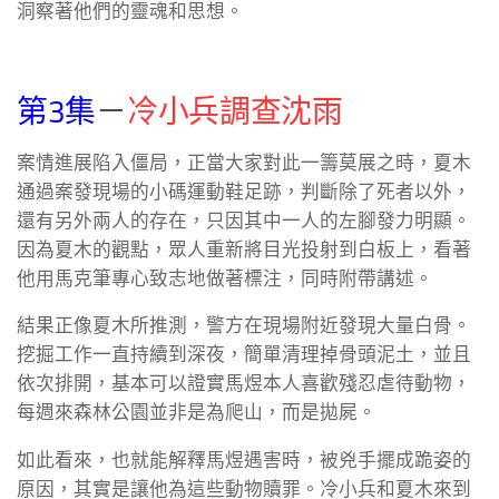
洞察著他們的靈魂和思想。
第3集
－
冷小兵調查沈雨
案情進展陷入僵局，正當大家對此一籌莫展之時，夏木
通過案發現場的小碼運動鞋足跡，判斷除了死者以外，
還有另外兩人的存在，只因其中一人的左腳發力明顯。
因為夏木的觀點，眾人重新將目光投射到白板上，看著
他用馬克筆專心致志地做著標注，同時附帶講述。
結果正像夏木所推測，警方在現場附近發現大量白骨。
挖掘工作一直持續到深夜，簡單清理掉骨頭泥土，並且
依次排開，基本可以證實馬煜本人喜歡殘忍虐待動物，
每週來森林公園並非是為爬山，而是拋屍。
如此看來，也就能解釋馬煜遇害時，被兇手擺成跪姿的
原因，其實是讓他為這些動物贖罪。冷小兵和夏木來到