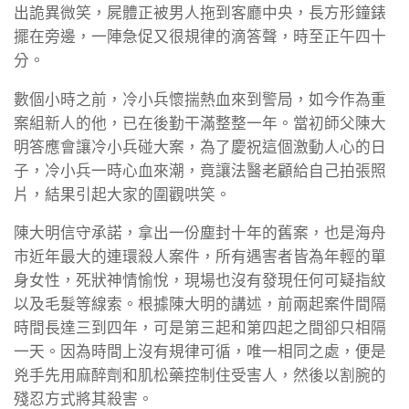
出詭異微笑，屍體正被男人拖到客廳中央，長方形鐘錶
擺在旁邊，一陣急促又很規律的滴答聲，時至正午四十
分。
數個小時之前，冷小兵懷揣熱血來到警局，如今作為重
案組新人的他，已在後勤干滿整整一年。當初師父陳大
明答應會讓冷小兵碰大案，為了慶祝這個激動人心的日
子，冷小兵一時心血來潮，竟讓法醫老顧給自己拍張照
片，結果引起大家的圍觀哄笑。
陳大明信守承諾，拿出一份塵封十年的舊案，也是海舟
市近年最大的連環殺人案件，所有遇害者皆為年輕的單
身女性，死狀神情愉悅，現場也沒有發現任何可疑指紋
以及毛髮等線索。根據陳大明的講述，前兩起案件間隔
時間長達三到四年，可是第三起和第四起之間卻只相隔
一天。因為時間上沒有規律可循，唯一相同之處，便是
兇手先用麻醉劑和肌松藥控制住受害人，然後以割腕的
殘忍方式將其殺害。