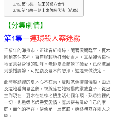
第15集－沈雨與警方合作
第16集－胡山泉落網伏法（結局）
【分集劇情】
第1集
－
連環殺人案迷霧
千禧年的海舟市，正逢春紅柳綠。隨著假期臨至，夏木
回到寄住家裡，百無聊賴地打開動畫片，耳朵卻習慣性
地留意著身後的動靜。老師夏金蘭談了戀愛，已然進展
到談婚論嫁，可她顧及夏木的想法，遲遲未做決定。
此時客廳裡的夏木心不在焉，雙眼就像掃瞄儀般，由近
及遠地看向夏金蘭，視線落在她緊攥的鑽戒盒子。從出
生到現在，夏木在這棟老樓生活七個年頭，熟悉這裡的
一切，也熟悉老師需要愛情，應該擁有屬於自己的家
庭，而他的存在，便像是一層氣膜，始終橫亙在兩人之
間。