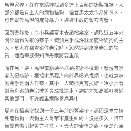
馬煜家裡，終在電腦裡找到多達上百部的錄製視頻，大
部分都是有主人的寵物貓狗。儘管馬太太作為知情人，
可是礙於馬煜的威脅暴力，遲遲不敢向警方告發。
回到警隊後，冷小兵讓夏木去趟檔案室，調取近五年來
關於動物失蹤的案子，猜測兇手或許就是寵物貓狗的主
人。夏木在翻查案件卷宗時，忽然遇到來拿卷宗的警
員，通過攀談得知海舟案將要重啟。
而在另一邊，馬煜電腦硬盤送到技術科檢測，發現有黑
客入侵痕跡，根據木馬程序向外界曝光視頻，也就意味
著兇手是兩人作案，其中一人精通黑客技術。冷小兵看
到海舟案的卷宗被警員成批運走，詢問才知高鵬叮囑過
其他部門，不許讓重案隊參與其中。
夏木在檔案室找到一份三年前的舊案子，起因是車主撞
死寵物狗，與狗主人肖華軍產生糾紛，沒過多久，汽車
無故自燃引起警方注意。可最大的奇怪之處，便是汽車