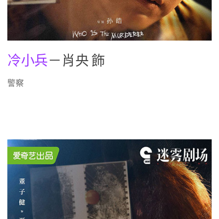
冷小兵
－肖央 飾
警察