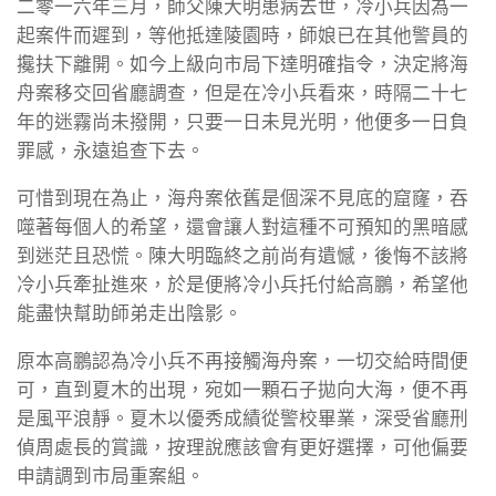
二零一六年三月，師父陳大明患病去世，冷小兵因為一
起案件而遲到，等他抵達陵園時，師娘已在其他警員的
攙扶下離開。如今上級向市局下達明確指令，決定將海
舟案移交回省廳調查，但是在冷小兵看來，時隔二十七
年的迷霧尚未撥開，只要一日未見光明，他便多一日負
罪感，永遠追查下去。
可惜到現在為止，海舟案依舊是個深不見底的窟窿，吞
噬著每個人的希望，還會讓人對這種不可預知的黑暗感
到迷茫且恐慌。陳大明臨終之前尚有遺憾，後悔不該將
冷小兵牽扯進來，於是便將冷小兵托付給高鵬，希望他
能盡快幫助師弟走出陰影。
原本高鵬認為冷小兵不再接觸海舟案，一切交給時間便
可，直到夏木的出現，宛如一顆石子拋向大海，便不再
是風平浪靜。夏木以優秀成績從警校畢業，深受省廳刑
偵周處長的賞識，按理說應該會有更好選擇，可他偏要
申請調到市局重案組。