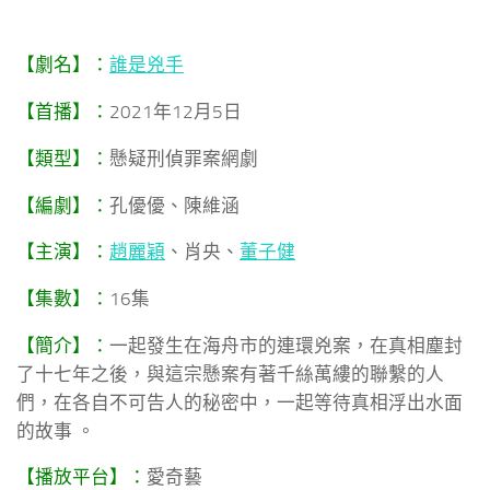
【劇名】：
誰是兇手
【首播】：
2021年12月5日
【類型】：
懸疑刑偵罪案網劇
【編劇】：
孔優優、陳維涵
【主演】：
趙麗穎
、肖央、
董子健
【集數】：
16集
【簡介】：
一起發生在海舟市的連環兇案，在真相塵封
了十七年之後，與這宗懸案有著千絲萬縷的聯繫的人
們，在各自不可告人的秘密中，一起等待真相浮出水面
的故事 。
【播放平台】：
愛奇藝