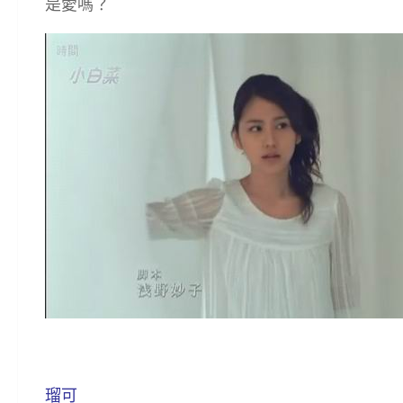
是愛嗎？
瑠可