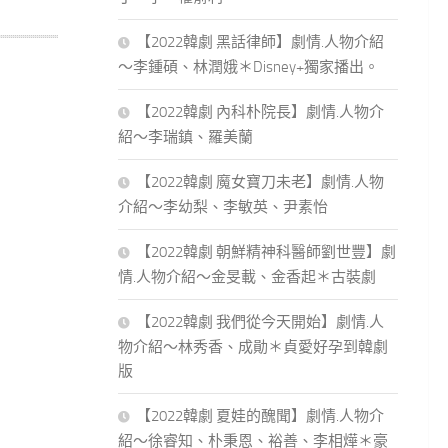
【2022韓劇 黑話律師】劇情.人物介紹
～李鍾碩、林潤娥＊Disney+獨家播出。
【2022韓劇 內科朴院長】劇情.人物介
紹～李瑞鎮、羅美蘭
【2022韓劇 魔女寶刀未老】劇情.人物
介紹～李幼梨、李敏英、尹素怡
【2022韓劇 朝鮮精神科醫師劉世豐】劇
情.人物介紹～金旻載、金香起＊古裝劇
【2022韓劇 我們從今天開始】劇情.人
物介紹～林秀香、成勛＊貞愛好孕到韓劇
版
【2022韓劇 夏娃的醜聞】劇情.人物介
紹～徐睿知、朴秉恩、裕善、李相燁＊豪