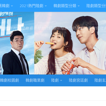
推薦韓劇
2021熱門陸劇
韓劇類型分類
陸劇類型分
022韓劇,2022陸劇,最新韓劇介紹,最新陸劇介紹,韓劇分集劇情,
韓劇校園劇
韓劇職業劇
陸劇
陸劇宮廷劇
陸劇玄