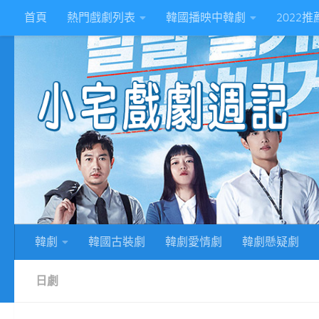
首頁
熱門戲劇列表
韓國播映中韓劇
2022
Skip to content
2
韓劇
韓國古裝劇
韓劇愛情劇
韓劇懸疑劇
日劇