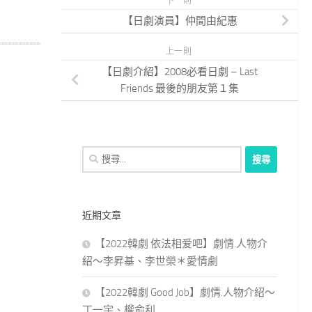
下一則
【日劇演員】仲間由紀惠
上一則
【日劇介紹】2008必看日劇 – Last
Friends 最後的朋友第１集
搜
尋
關
鍵
近期文章
字:
【2022韓劇 依法相爱吧】劇情.人物介
紹～李昇基、李世榮＊愛情劇
【2022韓劇 Good Job】劇情.人物介紹～
丁一宇、權俞利