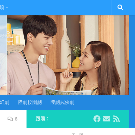
類
陸劇分集劇情
幻劇
陸劇校園劇
陸劇武俠劇
6
跟隨：