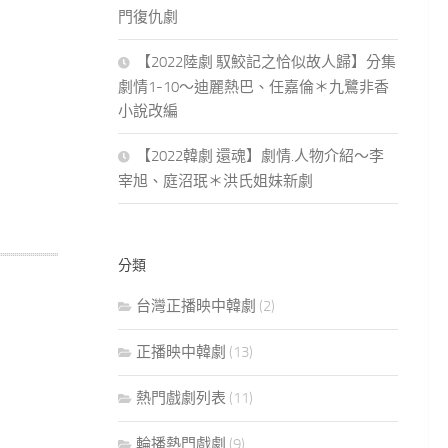
門復仇劇
【2022陸劇 馭鮫記之恰似故人歸】分集
劇情1-10～迪麗熱巴、任嘉倫＊九鷺非香
小說改編
【2022韓劇 還魂】劇情.人物介紹～李
宰旭、庭沼珉＊洪氏姐妹新劇
分類
台灣正播映中韓劇
(2)
正播映中韓劇
(13)
熱門戲劇列表
(11)
輪播熱門戲劇
(9)