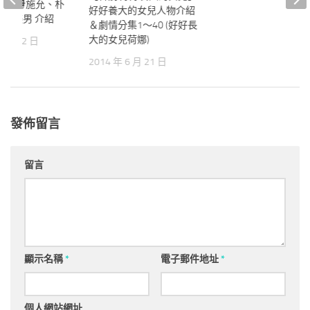
韓劇】尹施允、朴
好好養大的女兒人物介紹
家花美男 介紹
＆劇情分集1～40 (好好長
大的女兒荷娜)
2 月 22 日
2014 年 6 月 21 日
發佈留言
留言
顯示名稱
*
電子郵件地址
*
個人網站網址