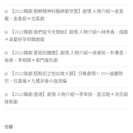
【2022韓劇 朝鮮精神科醫師劉世豐】劇情.人物介紹～金旻
載、金香起＊古裝劇
【2022韓劇 我們從今天開始】劇情.人物介紹～林秀香、成勛
＊貞愛好孕到韓劇版
【2022韓劇 夏娃的醜聞】劇情.人物介紹～徐睿知、朴秉恩、
裕善、李相燁＊豪門復仇劇
【2022陸劇 馭鮫記之恰似故人歸】分集劇情1-10～迪麗熱
巴、任嘉倫＊九鷺非香小說改編
【2022韓劇 還魂】劇情.人物介紹～李宰旭、庭沼珉＊洪氏姐
妹新劇
分類