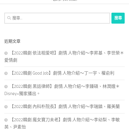
搜
尋
關
鍵
近期文章
字:
【2022韓劇 依法相爱吧】劇情.人物介紹～李昇基、李世榮＊
愛情劇
【2022韓劇 Good Job】劇情.人物介紹～丁一宇、權俞利
【2022韓劇 黑話律師】劇情.人物介紹～李鍾碩、林潤娥＊
Disney+獨家播出。
【2022韓劇 內科朴院長】劇情.人物介紹～李瑞鎮、羅美蘭
【2022韓劇 魔女寶刀未老】劇情.人物介紹～李幼梨、李敏
英、尹素怡