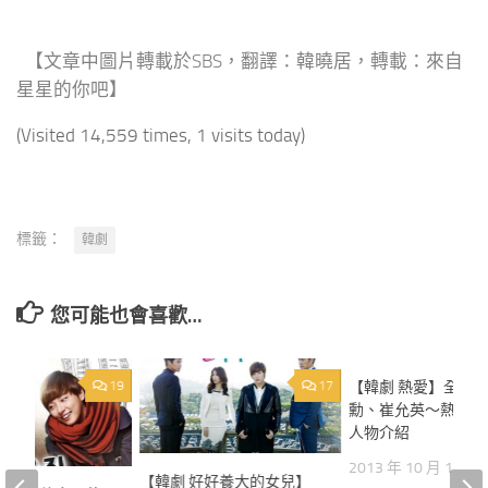
【文章中圖片轉載
於SBS，翻譯：韓曉居，轉載：來自
星星的你吧
】
(Visited 14,559 times, 1 visits today)
標籤：
韓劇
您可能也會喜歡…
19
17
【韓劇 熱愛】全光
勳、崔允英～熱愛 
人物介紹
2013 年 10 月 12 日
【韓劇 好好養大的女兒】