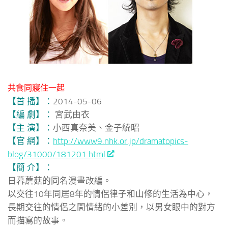
共食同寢住一起
【首 播】：
2014-05-06
【編 劇】：
宮武由衣
【主 演】：
小西真奈美、金子統昭
【官 網】：
http://www9.nhk.or.jp/dramatopics-
blog/31000/181201.html
【簡 介】：
日暮蘑菇的同名漫畫改編。
以交往10年同居8年的情侶律子和山修的生活為中心，
長期交往的情侶之間情緒的小差別，以男女眼中的對方
而描寫的故事。