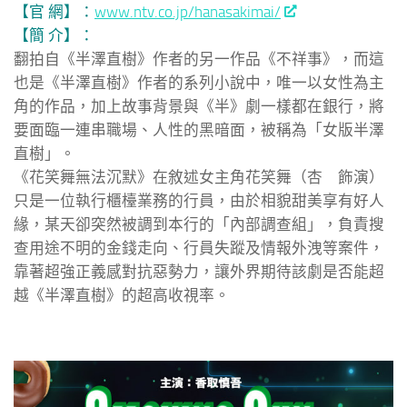
【官 網】：
www.ntv.co.jp/hanasakimai/
【簡 介】：
翻拍自《半澤直樹》作者的另一作品《不祥事》，而這
也是《半澤直樹》作者的系列小說中，唯一以女性為主
角的作品，加上故事背景與《半》劇一樣都在銀行，將
要面臨一連串職場、人性的黑暗面，被稱為「女版半澤
直樹」。
《花笑舞無法沉默》在敘述女主角花笑舞（杏 飾演）
只是一位執行櫃檯業務的行員，由於相貌甜美享有好人
緣，某天卻突然被調到本行的「內部調查組」，負責搜
查用途不明的金錢走向、行員失蹤及情報外洩等案件，
靠著超強正義感對抗惡勢力，讓外界期待該劇是否能超
越《半澤直樹》的超高收視率。