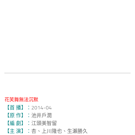
花笑舞無法沉默
【首 播】：
2014-04
【原 作】：
池井戶潤
【編 劇】：
江頭美智留
【主 演】：
杏、上川隆也、生瀨勝久