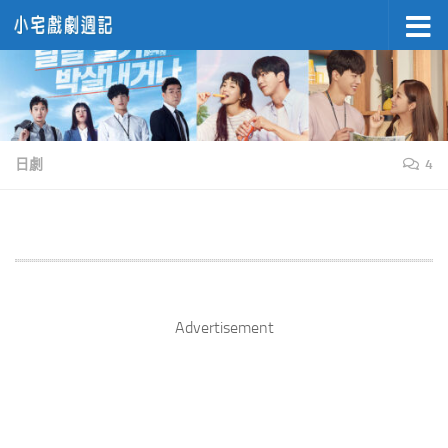
Skip to content
日劇
4
Advertisement