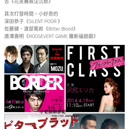
杏《花笑舞無法沉默》
其次打發時間，小好奇的
深田恭子《SILENT POOR 》
佐籐健、渡部篤郎《Bitter Blood》
唐澤壽明《ROOSEVERT GAME 羅斯福遊戲》