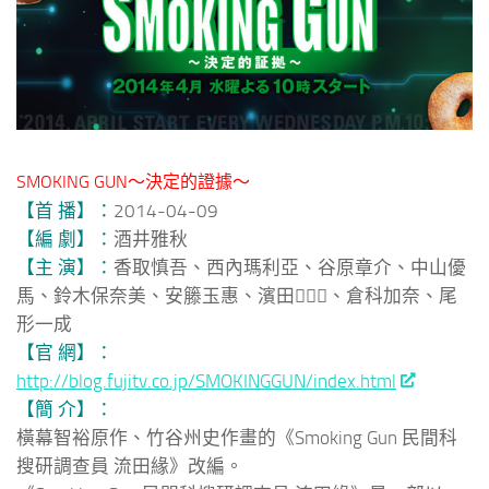
SMOKING GUN～決定的證據～
【首 播】：
2014-04-09
【編 劇】：
酒井雅秋
【主 演】：
香取慎吾、西內瑪利亞、谷原章介、中山優
馬、鈴木保奈美、安籐玉惠、濱田、倉科加奈、尾
形一成
【官 網】：
http://blog.fujitv.co.jp/SMOKINGGUN/index.html
【簡 介】：
橫幕智裕原作、竹谷州史作畫的《Smoking Gun 民間科
搜研調查員 流田緣》改編。