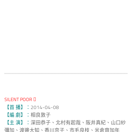
SILENT POOR 
【首 播】：
2014-04-08
【編 劇】：
相良敦子
【主 演】：
深田恭子、北村有起哉、阪井真紀、山口紗
彌加、渡邊大知、香川京子、市毛良枝、米倉齊加年