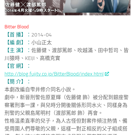
Bitter Blood
【首 播】：
2014-04
【編 劇】：
小山正太
【主 演】：
佐籐健、渡部篤郎、吹越滿、田中哲司、皆
川猿時、KEIJI、高橋克實
【官 網】：
http://blog.fujitv.co.jp/BitterBlood/index.html
【簡 介】：
本劇改編自雫井修介同名小說。
劇中，新晉刑警佐原夏輝（佐籐健 飾）被分配到銀座警
察署刑事一課，與兒時分開後關係形同水火、同樣身為
刑警的父親島尾明村（渡部篤郎 飾）再會。
性格溫柔直率的兒子，為人古怪但對案件傾注熱情、備
受周圍人們尊敬的父親，這樣一對正相反的父子組成搭