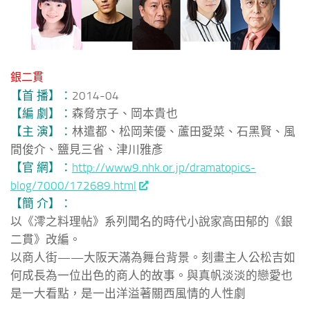
銀二貫
【首 播】：
2014-04
【編 劇】：
森脅京子、岡本貴也
【主 演】：
林遣都、松岡茉優、蘆田愛菜、石黑賢、風
間俊介、鹽見三省、津川雅彥
【官 網】：
http://www9.nhk.or.jp/dramatopics-
blog/7000/172689.html
【簡 介】：
以《澪之料理帖》系列聞名的時代小說家高田郁的《銀
二貫》改編。
以商人街——大阪天滿為舞台背景。刻畫主人公松吉如
何成長為一位出色的商人的故事。與真帆淡淡的戀愛也
是一大看點，是一出洋溢著關西風情的人性劇