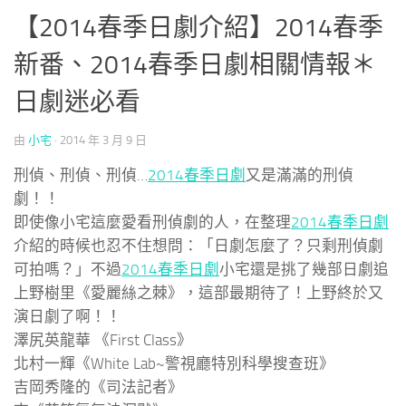
【2014春季日劇介紹】2014春季
新番、2014春季日劇相關情報＊
日劇迷必看
由
小宅
·
2014 年 3 月 9 日
刑偵、刑偵、刑偵…
2014春季日劇
又是滿滿的刑偵
劇！！
即使像小宅這麼愛看刑偵劇的人，在整理
2014春季日劇
介紹的時候也忍不住想問：「日劇怎麼了？只剩刑偵劇
可拍嗎？」不過
2014春季日劇
小宅還是挑了幾部日劇追
上野樹里《愛麗絲之棘》，這部最期待了！上野終於又
演日劇了啊！！
澤尻英龍華 《First Class》
北村一輝《White Lab~警視廳特別科學搜查班》
吉岡秀隆的《司法記者》