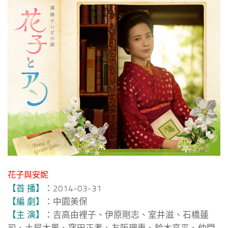
花子與安妮
【首 播】：
2014-03-31
【編 劇】：
中園美保
【主 演】：
吉高由裡子、伊原剛志、室井滋、石橋蓮
司、土屋太鳳、窪田正孝、友阪理惠、鈴木亮平、仲間