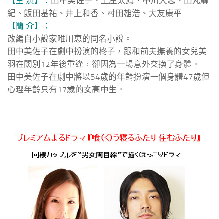
【主 演】：
田中美佐子、土屋太鳳、中川大志、田丸麻
紀、飯田基祐、井上和香、村田雄浩、大友康平
【簡 介】：
改編自小說家唯川恵的同名小說。
田中美佐子在劇中扮演的柊子，跟和前夫撫養的女兒美
羽在闊別12年後重逢，卻因為一場意外交換了身體。
田中美佐子在劇中將以54歲的年齡扮演一個身體47歲但
心理年齡只有17歲的女高中生。