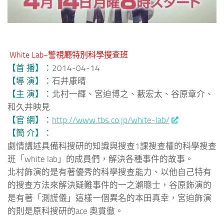
White Lab~警視廳特別科學搜查班
【首 播】：
2014-04-14
【導 演】：
石井康晴
【主 演】：
北村一輝、宮迫博之、藪宏太、谷原章介、
和久井映見
【官 網】：
http://www.tbs.co.jp/white-lab/
【簡 介】：
劇情講述具備科搜研的知識與搜查1課搜查權的科學搜查
班「white lab」的成員們，解決各種事件的故事。
北村飾演的是有著優秀的科學搜查能力、以他自己特有
的搜查方法來解決疑難事件的一之瀨聰士，谷原飾演的
是有著「測謊儀」這樣一個異名的本田真幸，宮迫飾演
的則是原科搜研的ace 奧貫徹。