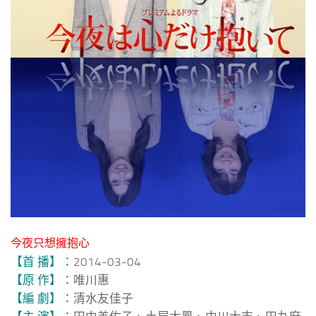
今夜只想擁抱心
【首 播】：
2014-03-04
【原 作】：
唯川惠
【編 劇】：
清水友佳子