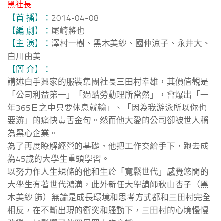
黑社長
【首 播】：
2014-04-08
【編 劇】：
尾崎將也
【主 演】：
澤村一樹、黑木美紗、國仲涼子、永井大、
白川由美
【簡 介】：
講述白手興家的服裝集團社長三田村幸雄，其價值觀是
「公司利益第一」「過酷勞動理所當然」，會爆出「一
年365日之中只要休息就輸」、「因為我游泳所以你也
要游」的痛快毒舌金句。然而他大愛的公司卻被世人稱
為黑心企業。
為了再度瞭解經營的基礎，他把工作交給手下，跑去成
為45歲的大學生重頭學習。
以努力作人生規條的他和生於「寬鬆世代」感覺悠閒的
大學生有著世代鴻溝，此外新任大學講師秋山杏子（黑
木美紗 飾）無論是成長環境和思考方式都和三田村完全
相反，在不斷出現的衝突和騷動下，三田村的心境慢慢