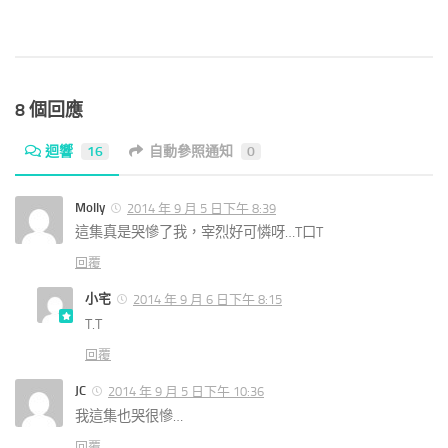
8 個回應
迴響
16
自動參照通知
0
Molly
2014 年 9 月 5 日下午 8:39
這集真是哭慘了我，宰烈好可憐呀…T口T
回覆
小宅
2014 年 9 月 6 日下午 8:15
T.T
回覆
JC
2014 年 9 月 5 日下午 10:36
我這集也哭很慘…
回覆