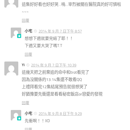
這集好好看也好好哭…嗚…宰烈被關在醫院真的好可憐啦
~~~
回覆
小宅
2014 年 9 月 7 日下午 8:57
想想下週就要完結了耶！！
下週又要大哭了嗎T.T
回覆
Yi
2014 年 9 月 7 日下午 10:39
這幾天把之前棄追的命中和trot看完了
因為沒關係的13.14集還不敢看QQ
上禮拜看完12集結尾預告就很想哭了
好猶豫要先衝還是看看秘密飯店or戀愛的發現
回覆
小宅
2014 年 9 月 8 日下午 9:29
先衝啊！！XD
回覆