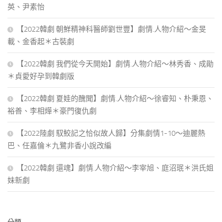
英、尹素怡
【2022韓劇 朝鮮精神科醫師劉世豐】劇情.人物介紹～金旻
載、金香起＊古裝劇
【2022韓劇 我們從今天開始】劇情.人物介紹～林秀香、成勛
＊貞愛好孕到韓劇版
【2022韓劇 夏娃的醜聞】劇情.人物介紹～徐睿知、朴秉恩、
裕善、李相燁＊豪門復仇劇
【2022陸劇 馭鮫記之恰似故人歸】分集劇情1-10～迪麗熱
巴、任嘉倫＊九鷺非香小說改編
【2022韓劇 還魂】劇情.人物介紹～李宰旭、庭沼珉＊洪氏姐
妹新劇