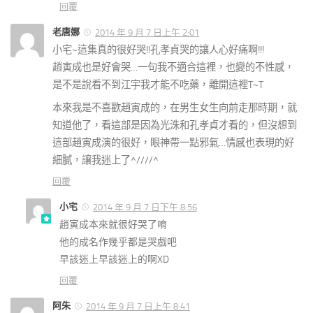
回覆
老唐娜
2014 年 9 月 7 日上午 2:01
小宅~這集真的很好哭!!孔孝貞哭的讓人心好痛啊!!!
趙寅成也是好會哭…一句我不適合這裡，也變的不性感，
是不是說看不到江宇我才能不吃藥，離開這裡T~T
本來我是不喜歡趙寅成的，在男生女生向前走那時期，就
知道他了，看這部是因為光洙和孔孝貞才看的，但沒想到
這部趙寅成演的很好，眼神帶一點邪氣…情感也表現的好
細膩，讓我迷上了^////^
回覆
小宅
2014 年 9 月 7 日下午 8:56
趙寅成本來就很好哭了唷
他的成名作幾乎都是哭戲吧
早該迷上早該迷上的啊XD
回覆
阿朱
2014 年 9 月 7 日上午 8:41