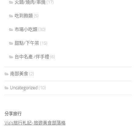
火鍋/燒肉/串燒
(17)
吃到飽類
(5)
市場小吃類
(30)
甜點/下午茶
(15)
台中名產 /伴手禮
(6)
南部美食
(2)
Uncategorized
(10)
分享旅行
Via's旅行札記-旅遊美食部落格