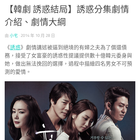
【韓劇 誘惑結局】誘惑分集劇情
介紹、劇情大綱
由
小宅
·
2014 年 10 月 28 日
《
誘惑
》劇情講述被逼到絕境的有婦之夫為了償還債
務，接受了女富豪的誘惑性提議提供數十億韓元委身與
她，做出無法挽回的選擇，過程中描繪四名男女不可預
測的愛情。