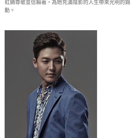
虹綢尊敬並信賴著，為她充滿陰影的人生帶來光明的錫
勳。