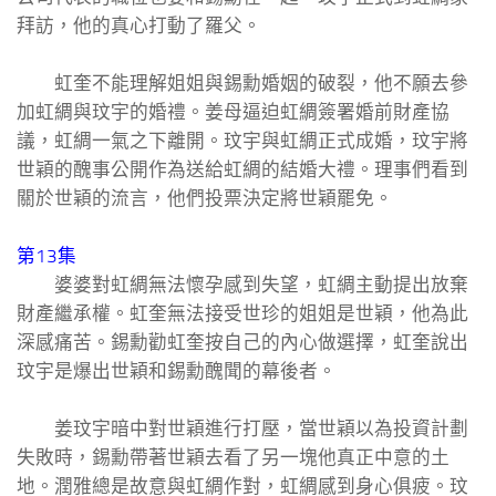
拜訪，他的真心打動了羅父。
虹奎不能理解姐姐與錫勳婚姻的破裂，他不願去參
加虹綢與玟宇的婚禮。姜母逼迫虹綢簽署婚前財產協
議，虹綢一氣之下離開。玟宇與虹綢正式成婚，玟宇將
世穎的醜事公開作為送給虹綢的結婚大禮。理事們看到
關於世穎的流言，他們投票決定將世穎罷免。
第13集
婆婆對虹綢無法懷孕感到失望，虹綢主動提出放棄
財產繼承權。虹奎無法接受世珍的姐姐是世穎，他為此
深感痛苦。錫勳勸虹奎按自己的內心做選擇，虹奎說出
玟宇是爆出世穎和錫勳醜聞的幕後者。
姜玟宇暗中對世穎進行打壓，當世穎以為投資計劃
失敗時，錫勳帶著世穎去看了另一塊他真正中意的土
地。潤雅總是故意與虹綢作對，虹綢感到身心俱疲。玟