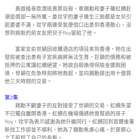
黃道植卷款潛逃畏罪自殺，車錫勳和妻子羅虹綢赴
港追債卻一無所獲。姜玟宇的妻子連生三胎都是女兒引
起婆婆不滿，玟宇兩邊受氣便借口出差到香港散心，沒
想到病逝的前女友把兒子Roy留給了他。
富家女俞世穎因收購酒店的項目來到香港，她在出
發前被查出患有子宮疾病將無法生育。巨額的債務和被
抵押的公寓讓虹綢絕望，她欲自殺換得保險金擺脫困
境，世穎在危急時刻將她救起，並向錫勳提出用十億買
他三天時間的交易。
第2集
錫勳不顧妻子的反對接受了世穎的交易，虹綢失望
不已獨自離開香港。虹綢在機場偶遇她曾幫過的孩子
Roy，玟宇為表示感謝為她升艙同行。虹綢回到首爾後重
新找工作卻並不順利，她為了錫勳焦慮心痛，於是狠心
之下剪短了自己的長髮。