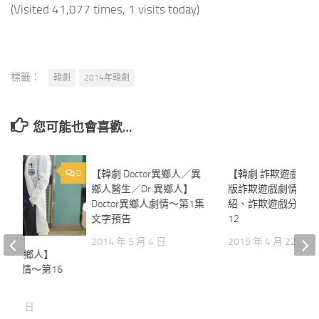
(Visited 41,077 times, 1 visits today)
標籤：
韓劇
2014年韓劇
您可能也會喜歡…
0
【韓劇 Doctor異鄉人／異
1
【韓劇 詐欺遊戲結
鄉人醫生／Dr.異鄉人】
版詐欺遊戲劇情人物
Doctor異鄉人劇情～第1集
紹、詐欺遊戲分集劇
文字預告
12
2014 年 5 月 4 日
2015 年 4 月 22 日
ctor異鄉人】
異鄉人劇情～第16
告
 月 24 日