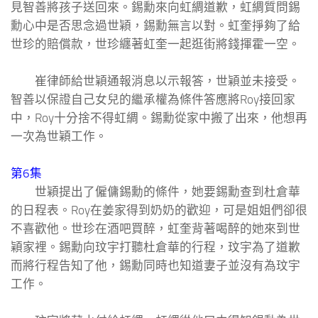
見智善將孩子送回來。錫勳來向虹綢道歉，虹綢質問錫
勳心中是否思念過世穎，錫勳無言以對。虹奎掙夠了給
世珍的賠償款，世珍纏著虹奎一起逛街將錢揮霍一空。
崔律師給世穎通報消息以示報答，世穎並未接受。
智善以保證自己女兒的繼承權為條件答應將Roy接回家
中，Roy十分捨不得虹綢。錫勳從家中搬了出來，他想再
一次為世穎工作。
第6集
世穎提出了僱傭錫勳的條件，她要錫勳查到杜倉華
的日程表。Roy在姜家得到奶奶的歡迎，可是姐姐們卻很
不喜歡他。世珍在酒吧買醉，虹奎背著喝醉的她來到世
穎家裡。錫勳向玟宇打聽杜倉華的行程，玟宇為了道歉
而將行程告知了他，錫勳同時也知道妻子並沒有為玟宇
工作。