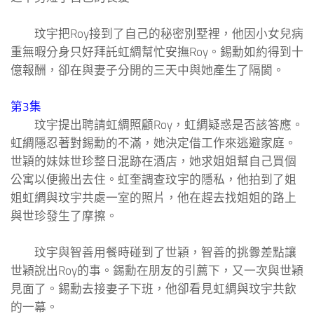
玟宇把Roy接到了自己的秘密別墅裡，他因小女兒病
重無暇分身只好拜託虹綢幫忙安撫Roy。錫勳如約得到十
億報酬，卻在與妻子分開的三天中與她產生了隔閡。
第3集
玟宇提出聘請虹綢照顧Roy，虹綢疑惑是否該答應。
虹綢隱忍著對錫勳的不滿，她決定借工作來逃避家庭。
世穎的妹妹世珍整日混跡在酒店，她求姐姐幫自己買個
公寓以便搬出去住。虹奎調查玟宇的隱私，他拍到了姐
姐虹綢與玟宇共處一室的照片，他在趕去找姐姐的路上
與世珍發生了摩擦。
玟宇與智善用餐時碰到了世穎，智善的挑釁差點讓
世穎說出Roy的事。錫勳在朋友的引薦下，又一次與世穎
見面了。錫勳去接妻子下班，他卻看見虹綢與玟宇共飲
的一幕。