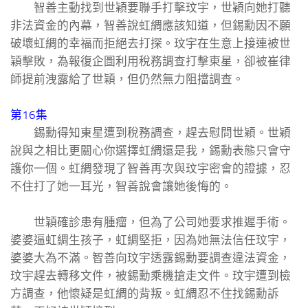
智善主動找到世穎要聯手打擊玟宇，世穎向她打聽
非法資金的內幕，智善說虹綢應該知道，但錫勳因不願
破壞虹綢的幸福而拒絕去打探。玟宇在生意上接連被世
穎擊敗，為報復企圖利用稅務調查打擊東星，卻被崔律
師提前洩露給了世穎，但仍然無力阻擋調查。
第16集
錫勳得知東星遭到稅務調查，趕去慰問世穎。世穎
說與之相比更關心你選擇虹綢還是我，錫勳表態只會守
護你一個。虹綢發現了智善再次與玟宇密會的證據，忍
不住打了她一耳光，智善說會讓她後悔的。
世穎確診患有腫瘤，但為了公司她要求推遲手術。
婆婆逼虹綢生孩子，虹綢堅拒，因為她無法信任玟宇，
婆婆大為不滿。智善向玟宇透露錫勳要調查違法資金，
玟宇趕去轉移文件，被錫勳乘機搶走文件。玟宇遭到檢
方調查，他懷疑是虹綢的背叛。虹綢忍不住找錫勳訴