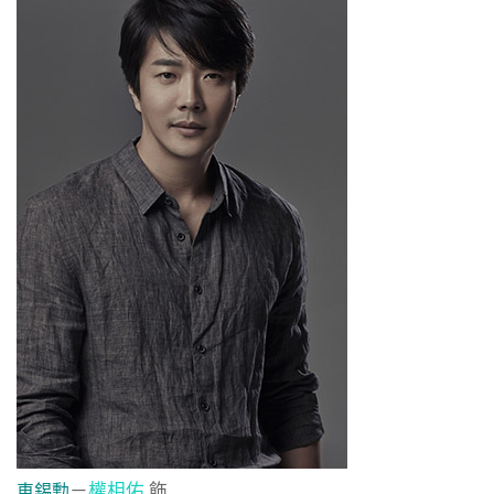
－
權相佑
飾
車錫勳