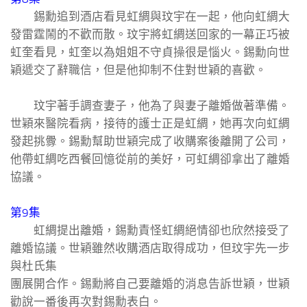
錫勳追到酒店看見虹綢與玟宇在一起，他向虹綢大
發雷霆鬧的不歡而散。玟宇將虹綢送回家的一幕正巧被
虹奎看見，虹奎以為姐姐不守貞操很是惱火。錫勳向世
穎遞交了辭職信，但是他抑制不住對世穎的喜歡。
玟宇著手調查妻子，他為了與妻子離婚做著準備。
世穎來醫院看病，接待的護士正是虹綢，她再次向虹綢
發起挑釁。錫勳幫助世穎完成了收購案後離開了公司，
他帶虹綢吃西餐回憶從前的美好，可虹綢卻拿出了離婚
協議。
第9集
虹綢提出離婚，錫勳責怪虹綢絕情卻也欣然接受了
離婚協議。世穎雖然收購酒店取得成功，但玟宇先一步
與杜氏集
團展開合作。錫勳將自己要離婚的消息告訴世穎，世穎
勸說一番後再次對錫勳表白。