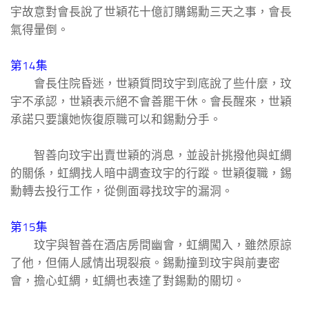
宇故意對會長說了世穎花十億訂購錫勳三天之事，會長
氣得暈倒。
第14集
會長住院昏迷，世穎質問玟宇到底說了些什麼，玟
宇不承認，世穎表示絕不會善罷干休。會長醒來，世穎
承諾只要讓她恢復原職可以和錫勳分手。
智善向玟宇出賣世穎的消息，並設計挑撥他與虹綢
的關係，虹綢找人暗中調查玟宇的行蹤。世穎復職，錫
勳轉去投行工作，從側面尋找玟宇的漏洞。
第15集
玟宇與智善在酒店房間幽會，虹綢闖入，雖然原諒
了他，但倆人感情出現裂痕。錫勳撞到玟宇與前妻密
會，擔心虹綢，虹綢也表達了對錫勳的關切。