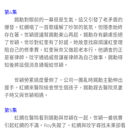
第4集
錫勳對眼前的一幕很是生氣，這又引發了老矛盾的
爆發。虹綢唱了一首歌緩解了吵架的氣氛，但隱患始終
存在著。世穎提議幫錫勳東山再起，錫勳存有顧慮拒絕
了世穎。世珍對虹奎有了好感，她故意找麻煩讓虹奎理
賠自己的修車費，虹奎無奈又做起老本行，他調查的正
是崔律師。玟宇通過威脅讓崔律師為自己做事，錫勳得
知後將這個消息通報給世穎。
世穎勞累過度暈倒了，公司一團亂時錫勳主動伸出
援手。紅綢來醫院檢查想生個孩子，錫勳趕去醫院見妻
子時又與世穎相遇。
第5集
虹綢在醫院看到錫勳與世穎在一起，世穎一番挑釁
引起虹綢的不滿。Roy失蹤了，虹綢與玟宇尋找未果卻看