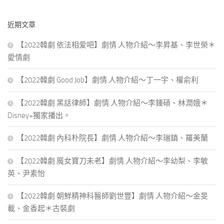
關
鍵
近期文章
字:
【2022韓劇 依法相爱吧】劇情.人物介紹～李昇基、李世榮＊
愛情劇
【2022韓劇 Good Job】劇情.人物介紹～丁一宇、權俞利
【2022韓劇 黑話律師】劇情.人物介紹～李鍾碩、林潤娥＊
Disney+獨家播出。
【2022韓劇 內科朴院長】劇情.人物介紹～李瑞鎮、羅美蘭
【2022韓劇 魔女寶刀未老】劇情.人物介紹～李幼梨、李敏
英、尹素怡
【2022韓劇 朝鮮精神科醫師劉世豐】劇情.人物介紹～金旻
載、金香起＊古裝劇