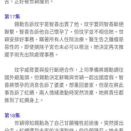
苦，正好被世穎撞到。
第17集
錫勳告訴玟宇是智善出賣了他，玟宇要同智善斷絕
聯繫，智善告訴他自己懷孕了，但玟宇並不相信她。世
穎安排好事務，瞞著所有人住院治療。醫生告之腫瘤是
惡性的，即使摘除子宮也未必可以根治，她決定再次推
遲手術先出院處理事務。
玟宇威脅要與投行斷絕合作，上司準備將錫勳調往
國外避風頭，但錫勳決定辭職與世穎一起出國度假。智
善將懷孕的消息告訴了婆婆，想重回姜家，但是在將此
事告訴了虹綢，兩人情緒激動時突然流產，她將責任都
推到了虹綢身上。
第18集
世穎得知錫勳為了自己甘願犧牲前途後，突然提出
分手。虹綢遭到夫家的冷漠對待，但仍願隱忍。她去看