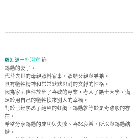
－
朴河宣
飾
羅虹綢
錫勳的妻子。
代替去世的母親照料家事，照顧父親與弟弟。
具有犧牲精神和常常默默忍耐的文靜的性格。
因為家庭條件放棄了喜歡的專業，考入了護士大學。滿
足於用自己的犧牲換來別人的幸福。
對於已經熟悉了絕望的虹綢，錫勳就等於是奇跡般的存
在。
希望分享錫勳的成功與失敗、喜怒哀樂，所以與錫勳結
婚。