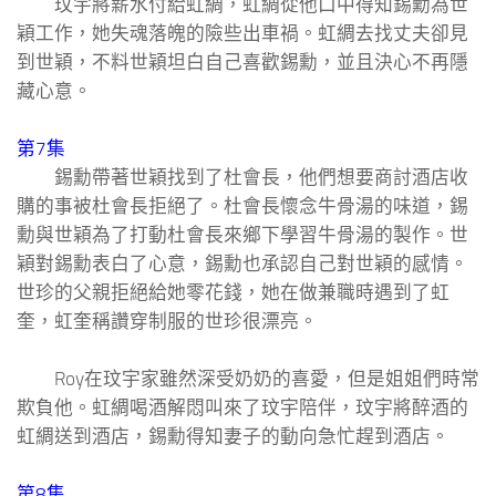
玟宇將薪水付給虹綢，虹綢從他口中得知錫勳為世
穎工作，她失魂落魄的險些出車禍。虹綢去找丈夫卻見
到世穎，不料世穎坦白自己喜歡錫勳，並且決心不再隱
藏心意。
第7集
錫勳帶著世穎找到了杜會長，他們想要商討酒店收
購的事被杜會長拒絕了。杜會長懷念牛骨湯的味道，錫
勳與世穎為了打動杜會長來鄉下學習牛骨湯的製作。世
穎對錫勳表白了心意，錫勳也承認自己對世穎的感情。
世珍的父親拒絕給她零花錢，她在做兼職時遇到了虹
奎，虹奎稱讚穿制服的世珍很漂亮。
Roy在玟宇家雖然深受奶奶的喜愛，但是姐姐們時常
欺負他。虹綢喝酒解悶叫來了玟宇陪伴，玟宇將醉酒的
虹綢送到酒店，錫勳得知妻子的動向急忙趕到酒店。
第8集