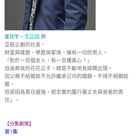
－
李廷鎮
飾
姜玟宇
亞辰企劃的社長。
財富與樣貌，學歷與家境，擁有一切的男人。
「對於一百個女人，有一百種真心！」
自由奔放的花花公子，總是不斷地有緋聞出現。
因父親不結婚就不允許繼承公司的遺願，不得不相親結
婚。
但卻因為責任感強，很忠實的履行著丈夫與爸爸的責
任」。
【分集劇情】
第1集