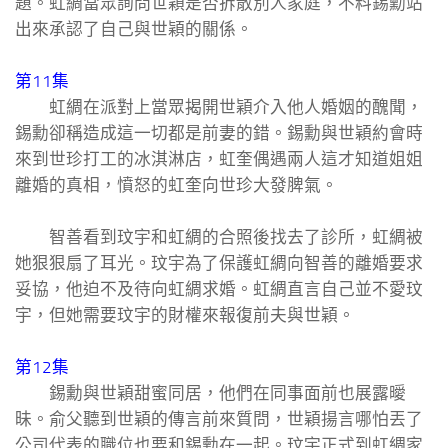
題。虹綢當眾詢問世穎是否拆散別人家庭，不料錫勳站
出來承認了自己與世穎的關係。
第11集
虹綢在派對上當眾揭開世穎介入他人婚姻的醜聞，
錫勳卻稱造成這一切都是前妻的錯。錫勳與世穎約會時
來到世珍打工的冰淇淋店，虹奎偶遇兩人這才知道姐姐
離婚的真相，憤怒的虹奎向世珍大發脾氣。
智善看到玟宇和虹綢的合照後找去了診所，虹綢被
她狠狠扇了耳光。玟宇為了保護虹綢向智善的離婚要求
妥協，他迫不及待向虹綢求婚。虹綢直言自己並不愛玟
宇，但她需要玟宇的財權來報復前夫與世穎。
第12集
錫勳與世穎甜蜜同居，他們在同事面前也展露曖
昧。俞父聽到世穎的傳言前來質問，世穎揚言哪怕丟了
公司代表的職位也要和錫勳在一起。玟宇正式到虹綢家