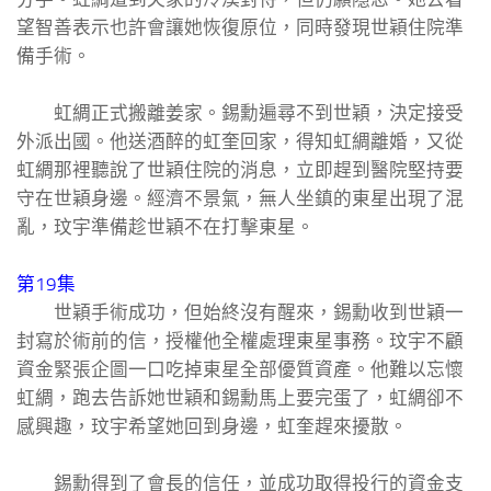
望智善表示也許會讓她恢復原位，同時發現世穎住院準
備手術。
虹綢正式搬離姜家。錫勳遍尋不到世穎，決定接受
外派出國。他送酒醉的虹奎回家，得知虹綢離婚，又從
虹綢那裡聽說了世穎住院的消息，立即趕到醫院堅持要
守在世穎身邊。經濟不景氣，無人坐鎮的東星出現了混
亂，玟宇準備趁世穎不在打擊東星。
第19集
世穎手術成功，但始終沒有醒來，錫勳收到世穎一
封寫於術前的信，授權他全權處理東星事務。玟宇不顧
資金緊張企圖一口吃掉東星全部優質資產。他難以忘懷
虹綢，跑去告訴她世穎和錫勳馬上要完蛋了，虹綢卻不
感興趣，玟宇希望她回到身邊，虹奎趕來擾散。
錫勳得到了會長的信任，並成功取得投行的資金支