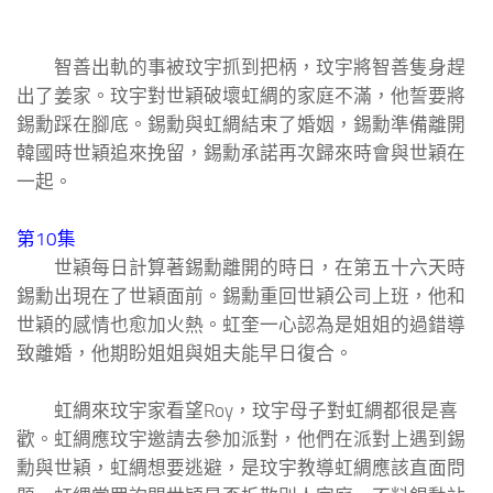
智善出軌的事被玟宇抓到把柄，玟宇將智善隻身趕
出了姜家。玟宇對世穎破壞虹綢的家庭不滿，他誓要將
錫勳踩在腳底。錫勳與虹綢結束了婚姻，錫勳準備離開
韓國時世穎追來挽留，錫勳承諾再次歸來時會與世穎在
一起。
第10集
世穎每日計算著錫勳離開的時日，在第五十六天時
錫勳出現在了世穎面前。錫勳重回世穎公司上班，他和
世穎的感情也愈加火熱。虹奎一心認為是姐姐的過錯導
致離婚，他期盼姐姐與姐夫能早日復合。
虹綢來玟宇家看望Roy，玟宇母子對虹綢都很是喜
歡。虹綢應玟宇邀請去參加派對，他們在派對上遇到錫
勳與世穎，虹綢想要逃避，是玟宇教導虹綢應該直面問