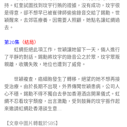
持。虹奎試圖找到玟宇行賄的證據，沒有成功，玟宇很
是得意，卻不想早已被崔律師偷偷錄音交給了錫勳。世
穎醒來，去郊區療養，因需要人照顧，她點名讓虹綢過
去。
第20集
（結局）
虹綢拒絕此項工作，世穎讓她留下一天，倆人進行
了平靜的對話。錫勳將玟宇的錄音公之於眾，玟宇眾叛
親離，收購失敗，地位也遭到了威脅。
世穎複查，癌細胞發生了轉移，絕望的她不想再接
受治療。由於長期不出現，外界傳聞世穎患病，公司人
心不穩。錫勳不得不獨自去參加香港酒店開業儀式。虹
綢不忍看玟宇頹廢，出言激勵，受到鼓舞的玟宇振作起
來邀請虹綢赴香港談生意….
【文章中圖片轉載於SBS】