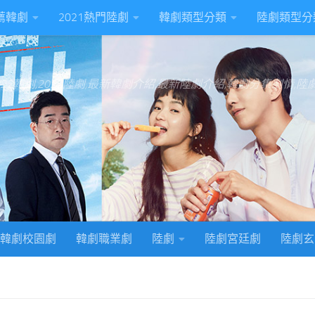
推薦韓劇
2021熱門陸劇
韓劇類型分類
陸劇類型分
022韓劇,2022陸劇,最新韓劇介紹,最新陸劇介紹,韓劇分集劇情,
韓劇校園劇
韓劇職業劇
陸劇
陸劇宮廷劇
陸劇玄