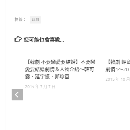
標籤：
韓劇
您可能也會喜歡…
0
【韓劇 不要戀愛要結婚】不要戀
126
【韓劇 岬
愛要結婚劇情＆人物介紹～韓可
劇情1～2
露、延宇振、鄭珍雲
2015 年 10 月
2014 年 7 月 7 日
tel
告