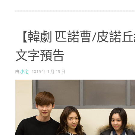
【韓劇 匹諾曹/皮諾
文字預告
由
小宅
·
2015 年 1 月 15 日