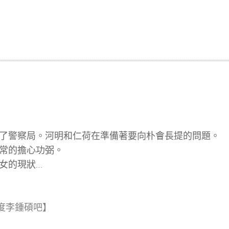
了警察局。河明和仁荷在準備著要向朴會長提的問題。
常的擔心功弼。
女的現狀…
度李鍾碩吧
】