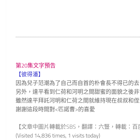
第20集文字預告
【彼得潘】
因為兒子范潮為了自己而自首的朴會長不得已的去
另外，達平看到仁荷和河明之間甜蜜的面貌之後非
雖然達平拜託河明和仁荷之間就維持現在叔叔和侄
謝謝這段時間對<匹諾曹>的喜愛
【文章中圖片轉載於SBS，翻譯
：
六豎，
轉載：
百
(Visited 14,836 times, 1 visits today)