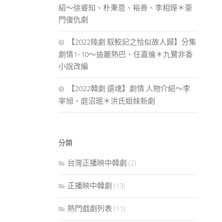
紹～徐睿知、朴秉恩、裕善、李相燁＊豪
門復仇劇
【2022陸劇 馭鮫記之恰似故人歸】分集
劇情1-10～迪麗熱巴、任嘉倫＊九鷺非香
小說改編
【2022韓劇 還魂】劇情.人物介紹～李
宰旭、庭沼珉＊洪氏姐妹新劇
分類
台灣正播映中韓劇
(2)
正播映中韓劇
(13)
熱門戲劇列表
(11)