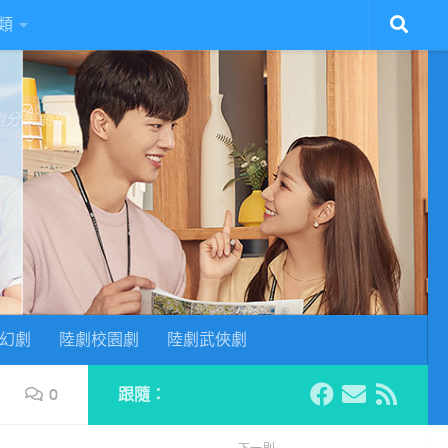
類
陸劇分集劇情
幻劇
陸劇校園劇
陸劇武俠劇
0
跟隨：