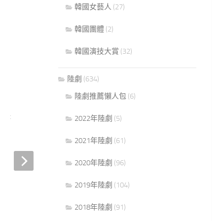
韓國女藝人
(27)
韓國團體
(2)
韓國演技大賞
(32)
陸劇
(634)
陸劇推薦懶人包
(6)
3
【韓劇 你們被包圍了劇情】你們
3
被包圍了 預告～第2集文字預告
2022年陸劇
(5)
2014 年 5 月 8 日
2021年陸劇
(61)
2020年陸劇
(96)
【韓劇 Doctor異鄉人
鄉人劇情～第5集文
2019年陸劇
(104)
2014 年 5 月 16 日
2018年陸劇
(91)