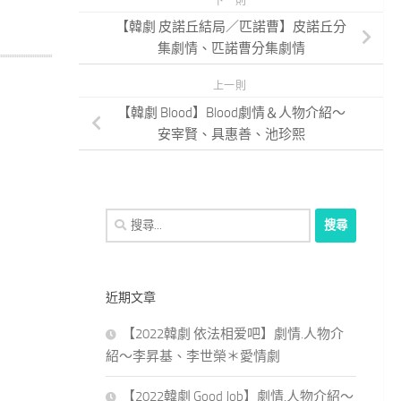
下一則
【韓劇 皮諾丘結局／匹諾曹】皮諾丘分
集劇情、匹諾曹分集劇情
上一則
【韓劇 Blood】Blood劇情＆人物介紹～
安宰賢、具惠善、池珍熙
搜
尋
關
鍵
近期文章
字:
【2022韓劇 依法相爱吧】劇情.人物介
紹～李昇基、李世榮＊愛情劇
【2022韓劇 Good Job】劇情.人物介紹～