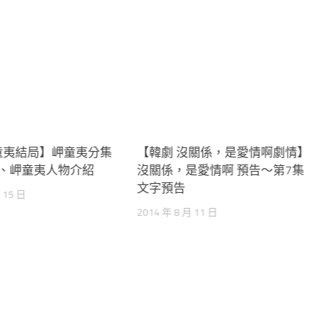
童夷結局】岬童夷分集
0
【韓劇 沒關係，是愛情啊劇情】
0、岬童夷人物介紹
沒關係，是愛情啊 預告～第7集
文字預告
 15 日
2014 年 8 月 11 日