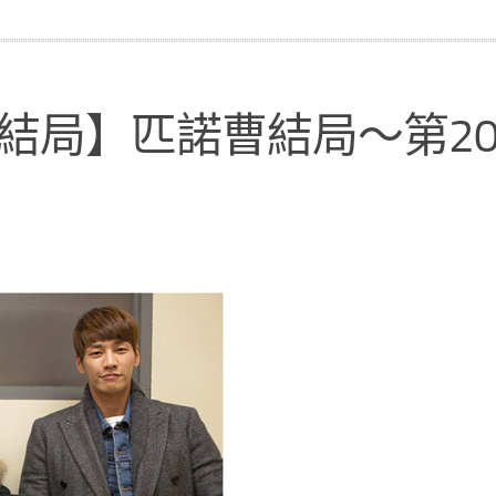
丘結局】匹諾曹結局～第2