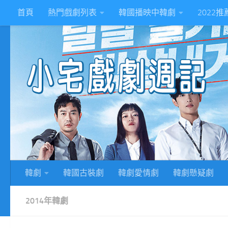
首頁
熱門戲劇列表
韓國播映中韓劇
2022
Skip to content
2
韓劇
韓國古裝劇
韓劇愛情劇
韓劇懸疑劇
2014年韓劇