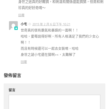
身世之迷真的好難猜，和俐溫有關係還能猜猜，但是和俐
珍真的好好奇唷～
回覆
小宅
2015 年 2 月 6 日下午 10:21
世奇真的很有霸氣和暴躁的一面啊！！
哈哈，愛莓說得好啊，所有人格滿足了我們的少女心
啊！！
而且有時候還可以一起去女裝唷，哈哈
身世之謎小宅還在猜啊><，太難解了
回覆
發佈留言
留言