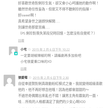
好喜歡世奇對俐珍生氣，卻又會小心呵護她的動作啊！
雖然世奇任性妄為，但是又不得不聽俐珍的指揮，
好sweet啊！
真希望身世之謎趕快解開……
別讓世奇那麼苦痛……
（PS.俐珍對喪失某段兒時回憶，怎麽沒有自覺呢？）
回覆
小宅
2015 年 2 月 6 日下午 10:22
一定要胡椒辣椒的啊，請編劇再多加些吧
小宅很愛重口味的XD
回覆
張愛莓
2015 年 2 月 6 日下午 2:30
自從車道賢對俐真啟動粉紅模式之後，我就變得超級喜歡
他的，他不再好想念他哦！因為他都會甜甜的～
不過世奇偶爾出來亂也不錯！讓男主角有霸氣的一面，
哇…..所有的人格都滿足了我們的少女心啊XDD