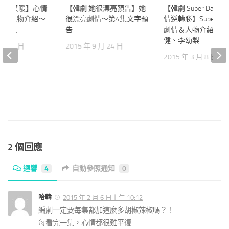
心情好又暖】心情
40
【韓劇 她很漂亮預告】她
0
【韓劇 Super Dadd
情＆人物介紹～
很漂亮劇情～第4集文字預
情逆轉勝】Super Da
姜素拉
告
劇情＆人物介紹～李
健、李幼梨
 月 26 日
2015 年 9 月 24 日
2015 年 3 月 8 日
2 個回應
迴響
4
自動參照通知
0
哈韓
2015 年 2 月 6 日上午 10:12
編劇一定要每集都加這麼多胡椒辣椒嗎？！
每看完一集，心情都很難平復……