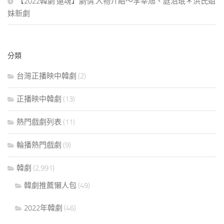
【2022韓劇 還魂】劇情.人物介紹～李宰旭、庭沼珉＊洪氏姐
妹新劇
分類
台灣正播映中韓劇
(2)
正播映中韓劇
(13)
熱門戲劇列表
(11)
輪播熱門戲劇
(9)
韓劇
(2,991)
韓劇推薦懶人包
(49)
2022年韓劇
(46)