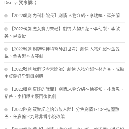
Disney+獨家播出。
【2022韓劇 內科朴院長】劇情.人物介紹～李瑞鎮、羅美蘭
【2022韓劇 魔女寶刀未老】劇情.人物介紹～李幼梨、李敏
英、尹素怡
【2022韓劇 朝鮮精神科醫師劉世豐】劇情.人物介紹～金旻
載、金香起＊古裝劇
【2022韓劇 我們從今天開始】劇情.人物介紹～林秀香、成勛
＊貞愛好孕到韓劇版
【2022韓劇 夏娃的醜聞】劇情.人物介紹～徐睿知、朴秉恩、
裕善、李相燁＊豪門復仇劇
【2022陸劇 馭鮫記之恰似故人歸】分集劇情1-10～迪麗熱
巴、任嘉倫＊九鷺非香小說改編