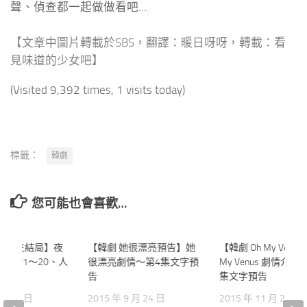
聲、偵查都一起做做看吧…
【文章中圖片轉載於SBS，翻譯：
暖日呀呀
，轉載：看
見味道的少女吧】
(Visited 9,392 times, 1 visits today)
標籤：
韓劇
您可能也會喜歡…
夜行書生結局】夜
0
【韓劇 她很漂亮預告】她
0
【韓劇 Oh My Venus
劇情1～20、人
很漂亮劇情～第4集文字預
My Venus 劇情介紹
告
集文字預告
 月 13 日
2015 年 9 月 24 日
2015 年 11 月 20 日