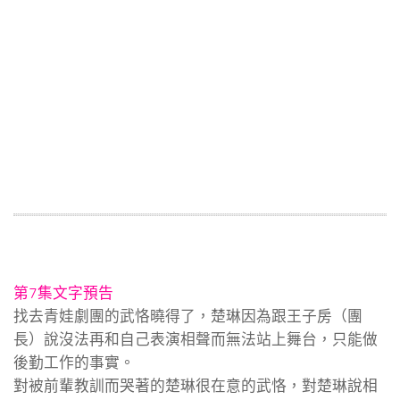
第7集文字預告
找去青娃劇團的武恪曉得了，楚琳因為跟王子房（團
長）說沒法再和自己表演相聲而無法站上舞台，只能做
後勤工作的事實。
對被前輩教訓而哭著的楚琳很在意的武恪，對楚琳說相