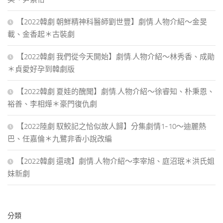
【2022韓劇 朝鮮精神科醫師劉世豐】劇情.人物介紹～金旻
載、金香起＊古裝劇
【2022韓劇 我們從今天開始】劇情.人物介紹～林秀香、成勛
＊貞愛好孕到韓劇版
【2022韓劇 夏娃的醜聞】劇情.人物介紹～徐睿知、朴秉恩、
裕善、李相燁＊豪門復仇劇
【2022陸劇 馭鮫記之恰似故人歸】分集劇情1-10～迪麗熱
巴、任嘉倫＊九鷺非香小說改編
【2022韓劇 還魂】劇情.人物介紹～李宰旭、庭沼珉＊洪氏姐
妹新劇
分類