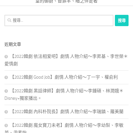
皇的御廚、替罪羊、暗之伴走者
搜
尋
關
鍵
近期文章
字:
【2022韓劇 依法相爱吧】劇情.人物介紹～李昇基、李世榮＊
愛情劇
【2022韓劇 Good Job】劇情.人物介紹～丁一宇、權俞利
【2022韓劇 黑話律師】劇情.人物介紹～李鍾碩、林潤娥＊
Disney+獨家播出。
【2022韓劇 內科朴院長】劇情.人物介紹～李瑞鎮、羅美蘭
【2022韓劇 魔女寶刀未老】劇情.人物介紹～李幼梨、李敏
英、尹素怡