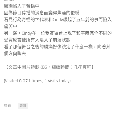
勝燦陷入了苦惱中…
因為節目停播的消息而變得焦躁的俊模
看見行為奇怪的卞代表和Cindy想起了五年前的事而陷入
痛苦中……
另一邊，Cindy在一位受賞舞台上說了和平時完全不同的
受賞感言使所有人陷入了崩潰狀態
看了那個舞台之後的勝燦好像決定了什麼一樣，向著某
個方向跑去
【文章中圖片轉載KBS，翻譯轉載：孔孝真吧】
(Visited 8,071 times, 1 visits today)
標籤：
韓劇