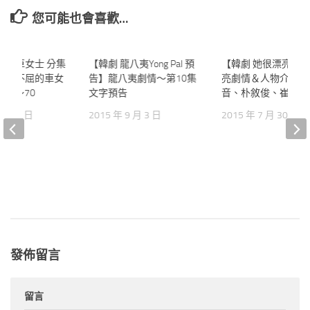
您可能也會喜歡…
屈的車女士 分集
0
【韓劇 龍八夷Yong Pal 預
2
【韓劇 她很漂亮】
視劇 不屈的車女
告】龍八夷劇情～第10集
亮劇情＆人物介紹～
36～70
文字預告
音、朴敘俊、崔始源
 月 23 日
2015 年 9 月 3 日
2015 年 7 月 30 日
發佈留言
留言