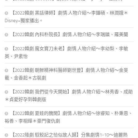
【2022韓劇 黑話律師】劇情.人物介紹～李鍾碩、林潤娥＊
Disney+獨家播出。
【2022韓劇 內科朴院長】劇情.人物介紹～李瑞鎮、羅美蘭
【2022韓劇 魔女寶刀未老】劇情.人物介紹～李幼梨、李敏
英、尹素怡
【2022韓劇 朝鮮精神科醫師劉世豐】劇情.人物介紹～金旻
載、金香起＊古裝劇
【2022韓劇 我們從今天開始】劇情.人物介紹～林秀香、成勛
＊貞愛好孕到韓劇版
【2022韓劇 夏娃的醜聞】劇情.人物介紹～徐睿知、朴秉恩、
裕善、李相燁＊豪門復仇劇
【2022陸劇 馭鮫記之恰似故人歸】分集劇情1-10～迪麗熱