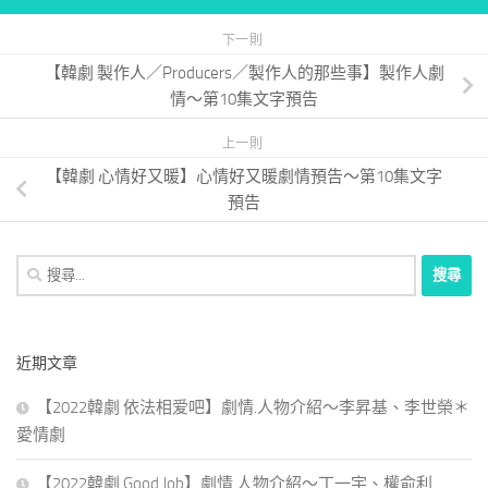
下一則
【韓劇 製作人／Producers／製作人的那些事】製作人劇
情～第10集文字預告
上一則
【韓劇 心情好又暖】心情好又暖劇情預告～第10集文字
預告
搜
尋
關
鍵
近期文章
字:
【2022韓劇 依法相爱吧】劇情.人物介紹～李昇基、李世榮＊
愛情劇
【2022韓劇 Good Job】劇情.人物介紹～丁一宇、權俞利