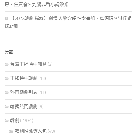
巴、任嘉倫＊九鷺非香小說改編
【2022韓劇 還魂】劇情.人物介紹～李宰旭、庭沼珉＊洪氏姐
妹新劇
分類
台灣正播映中韓劇
(2)
正播映中韓劇
(13)
熱門戲劇列表
(11)
輪播熱門戲劇
(9)
韓劇
(2,991)
韓劇推薦懶人包
(49)