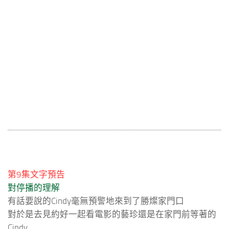
第9集文字預告
對停播的理解
有話要說的Cindy毫無預警地來到了勝燦家門口
對於是去見約好一起看電影的藝珍還是在家門前等著的
Cindy