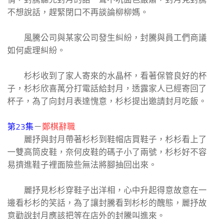
不想說話，趕緊閉口不再談論柳柳媽。
風騰公司與某家公司發生糾紛，封騰與員工們商議
如何處理糾紛。
杉杉收到了家人寄來的水晶杯，看著保管良好的杯
子，杉杉欣喜萬分打電話給封月，透露家人已經寄回了
杯子，為了向封月表達愧意，杉杉提出邀請封月吃飯。
第23集
－
鄭棋辭職
麗抒與封月帶著杉杉到鞋帽店買鞋子，杉杉看上了
一雙高筒皮鞋，奈何皮鞋的碼子小了兩號，杉杉好不容
易擠進鞋子裡面險些無法將腳抽回出來。
麗抒見杉杉穿鞋子出洋相，心中升起得意故意在一
邊看杉杉的笑話，為了讓封騰看到杉杉的醜態，麗抒故
意勸說封月應該把等在店外的封騰叫進來。