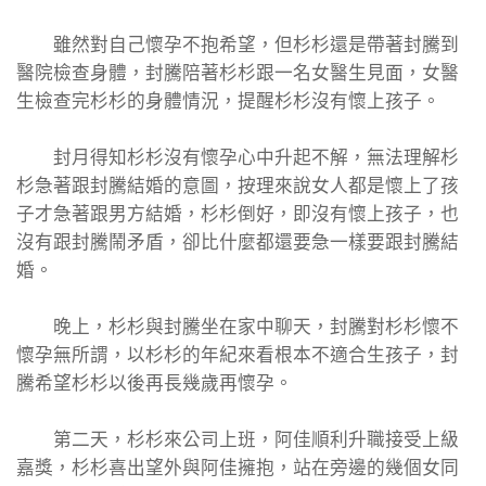
雖然對自己懷孕不抱希望，但杉杉還是帶著封騰到
醫院檢查身體，封騰陪著杉杉跟一名女醫生見面，女醫
生檢查完杉杉的身體情況，提醒杉杉沒有懷上孩子。
封月得知杉杉沒有懷孕心中升起不解，無法理解杉
杉急著跟封騰結婚的意圖，按理來說女人都是懷上了孩
子才急著跟男方結婚，杉杉倒好，即沒有懷上孩子，也
沒有跟封騰鬧矛盾，卻比什麼都還要急一樣要跟封騰結
婚。
晚上，杉杉與封騰坐在家中聊天，封騰對杉杉懷不
懷孕無所謂，以杉杉的年紀來看根本不適合生孩子，封
騰希望杉杉以後再長幾歲再懷孕。
第二天，杉杉來公司上班，阿佳順利升職接受上級
嘉獎，杉杉喜出望外與阿佳擁抱，站在旁邊的幾個女同