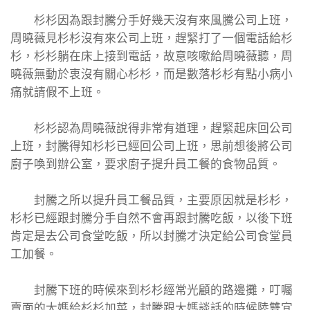
杉杉因為跟封騰分手好幾天沒有來風騰公司上班，
周曉薇見杉杉沒有來公司上班，趕緊打了一個電話給杉
杉，杉杉躺在床上接到電話，故意咳嗽給周曉薇聽，周
曉薇無動於衷沒有關心杉杉，而是數落杉杉有點小病小
痛就請假不上班。
杉杉認為周曉薇說得非常有道理，趕緊起床回公司
上班，封騰得知杉杉已經回公司上班，思前想後將公司
廚子喚到辦公室，要求廚子提升員工餐的食物品質。
封騰之所以提升員工餐品質，主要原因就是杉杉，
杉杉已經跟封騰分手自然不會再跟封騰吃飯，以後下班
肯定是去公司食堂吃飯，所以封騰才決定給公司食堂員
工加餐。
封騰下班的時候來到杉杉經常光顧的路邊攤，叮囑
賣面的大媽給杉杉加菜，封騰跟大媽談話的時候陸雙宜