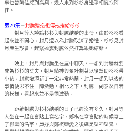
事也替阿佳感到高興，幾人來到杉杉身邊爭相擁抱阿
佳。
第29集
－
封騰贈送祖傳戒指給杉杉
封月等人談論杉杉與封騰結婚的事情，由於杉杉看
起來並不開心，封月還以為封騰取消了婚禮，杉杉見封
月產生誤會，趕緊透露封騰依然打算跟她結婚。
晚上，封月與封騰坐在屋中聊天，一想到封騰就要
成為杉杉的丈夫，封月精神興奮計劃著以後幫助杉杉帶
小孩，封家增添新丁一定非常熱鬧，封月一想到以後的
事情便忍不住一陣激動，相比之下，封騰一副泰然自若
的模樣，看起來並不是很激動。
距離封騰與杉杉結婚的日子已經沒有多久，封月等
人坐在一起在喜貼上寫名字，鄭棋在寫喜貼的時候寫上
了柳熏的名字，麗抒與鄭棋戀愛之後總是疑神疑鬼，一