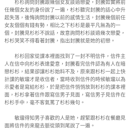
杉杉詢問封騰跟幾個女友談過戀愛，封騰如實將前
任幾個女友的身份說了一遍，杉杉聽完封騰的話心中升
起失落，後悔詢問封騰以前的感情生活，封騰幾個前任
女友個個有錢有勢，相比之下杉杉是最平凡無為的一
個，封騰見杉杉不說話，故意詢問杉杉談過幾次戀愛，
杉杉哭笑不得看著封騰，指出封騰就是她的初戀。
杉杉回家從課本裡面找到了一封不明信件，信件主
人在信中向杉杉表達愛意，封騰看完信件認為有人在暗
戀杉杉，結果卻讓杉杉始料不及，原來跟杉杉一起上快
計課的敏瓏才是收信者，當時收到信件的時候敏瓏以為
示愛者是寫給杉杉，於是把信件悄悄放到杉杉的課本裡
面，杉杉拿著信件跟寫信男子見面，寫信男子見信件在
杉杉手中，毫不客氣罵了杉杉幾句。
敏瓏得知男子喜歡的人是她，趕緊跟杉杉在餐廳見
面將信件的來龍去脈從頭到尾說了一遍。