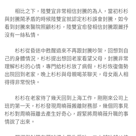
相比之下，陸雙宜非常相信封騰的為人，當初杉杉
與封騰鬧矛盾的時候陸雙宜就認定杉杉誤會封騰，如今
看到封騰來醫院照顧杉杉，陸雙宜愈發相信封騰跟麗抒
沒有一絲私情。
杉杉從昏迷中甦醒過來不再跟封騰吵架，回想到自
己的身體情況，杉杉提出想回老家看望父母，封騰非常
理解杉杉的心情，專門給杉杉放了病假，杉杉恢復傷勢
出院回到老家，晚上杉杉與母親喝茶聊天，母女兩人相
得得非常悅快。
杉杉在老家待了幾天回到上海工作，剛剛來公司上
班的第一天，杉杉發現周曉薇搬離財務部，幾個同事見
杉杉對周曉薇離去產生好奇心，趕緊將周曉薇升職的事
情說了出來。