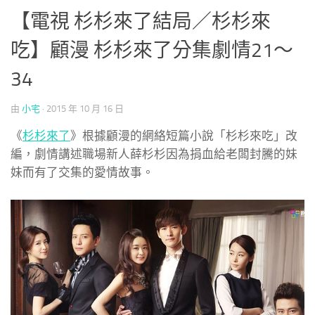
【電視 杉杉來了結局／杉杉來
吃】顧漫 杉杉來了分集劇情21～
34
由
小宅
·
2015 年 10 月 16 日
《
杉杉來了
》根據顧漫的網絡短篇小說「杉杉來吃」改
編，劇情講述職場新人薛杉杉因為捐血給老闆封騰的妹
妹而有了交集的愛情故事。