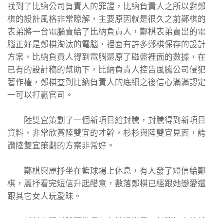
找到了比納公司負責人的罪證，比納負責人之所以對鄭
棋的設計風格非常瞭解，主要原因就是很久之前鄭棋的
表弟將一台電腦賣給了比納負責人，鄭棋表弟賣出的電
腦正好是鄭棋淘汰的電腦，裡面有許多鄭棋保存的設計
方案，比納負責人得到電腦還原了磁盤裡面的數據，在
已有的設計稿的幫助下，比納負責人控告風騰公司侵犯
著作權，鄭棋查到比納負責人的底細之後信心滿滿認定
一可以打贏官司。
陸雙宜策劃了一個新項目給封騰，封騰得到新項目
資料，非常欣賞陸雙宜的才幹，杉杉與陸雙宜見面，誇
讚陸雙宜策劃的方案非常好。
鄭棋與麗抒坐在籃球場上休息，有人發了短信給鄭
棋，麗抒看完短信升起醋意，數落鄭棋已經跟她戀愛還
跟其它女人玩愛昧。