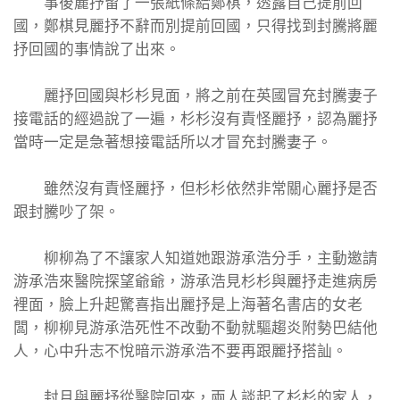
事後麗抒留了一張紙條給鄭棋，透露自己提前回
國，鄭棋見麗抒不辭而別提前回國，只得找到封騰將麗
抒回國的事情說了出來。
麗抒回國與杉杉見面，將之前在英國冒充封騰妻子
接電話的經過說了一遍，杉杉沒有責怪麗抒，認為麗抒
當時一定是急著想接電話所以才冒充封騰妻子。
雖然沒有責怪麗抒，但杉杉依然非常關心麗抒是否
跟封騰吵了架。
柳柳為了不讓家人知道她跟游承浩分手，主動邀請
游承浩來醫院探望爺爺，游承浩見杉杉與麗抒走進病房
裡面，臉上升起驚喜指出麗抒是上海著名書店的女老
闆，柳柳見游承浩死性不改動不動就驅趨炎附勢巴結他
人，心中升志不悅暗示游承浩不要再跟麗抒搭訕。
封月與麗抒從醫院回來，兩人談起了杉杉的家人，