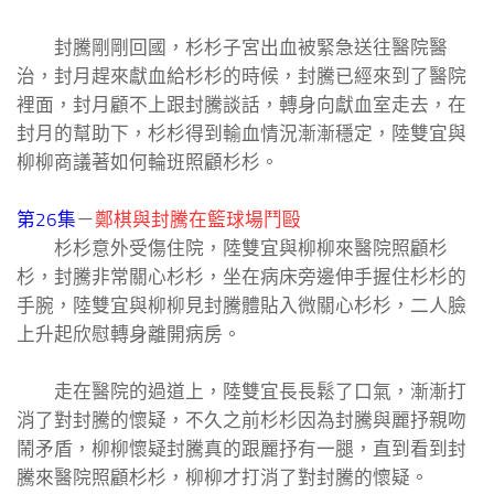
封騰剛剛回國，杉杉子宮出血被緊急送往醫院醫
治，封月趕來獻血給杉杉的時候，封騰已經來到了醫院
裡面，封月顧不上跟封騰談話，轉身向獻血室走去，在
封月的幫助下，杉杉得到輸血情況漸漸穩定，陸雙宜與
柳柳商議著如何輪班照顧杉杉。
第26集
－
鄭棋與封騰在籃球場鬥毆
杉杉意外受傷住院，陸雙宜與柳柳來醫院照顧杉
杉，封騰非常關心杉杉，坐在病床旁邊伸手握住杉杉的
手腕，陸雙宜與柳柳見封騰體貼入微關心杉杉，二人臉
上升起欣慰轉身離開病房。
走在醫院的過道上，陸雙宜長長鬆了口氣，漸漸打
消了對封騰的懷疑，不久之前杉杉因為封騰與麗抒親吻
鬧矛盾，柳柳懷疑封騰真的跟麗抒有一腿，直到看到封
騰來醫院照顧杉杉，柳柳才打消了對封騰的懷疑。