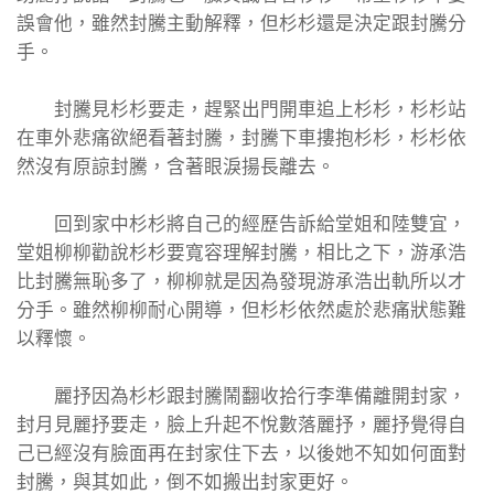
誤會他，雖然封騰主動解釋，但杉杉還是決定跟封騰分
手。
封騰見杉杉要走，趕緊出門開車追上杉杉，杉杉站
在車外悲痛欲絕看著封騰，封騰下車摟抱杉杉，杉杉依
然沒有原諒封騰，含著眼淚揚長離去。
回到家中杉杉將自己的經歷告訴給堂姐和陸雙宜，
堂姐柳柳勸說杉杉要寬容理解封騰，相比之下，游承浩
比封騰無恥多了，柳柳就是因為發現游承浩出軌所以才
分手。雖然柳柳耐心開導，但杉杉依然處於悲痛狀態難
以釋懷。
麗抒因為杉杉跟封騰鬧翻收拾行李準備離開封家，
封月見麗抒要走，臉上升起不悅數落麗抒，麗抒覺得自
己已經沒有臉面再在封家住下去，以後她不知如何面對
封騰，與其如此，倒不如搬出封家更好。