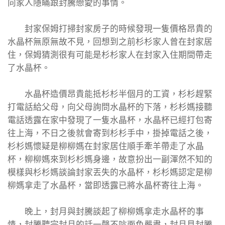
向家人隱瞞跟封騰戀愛的事情。
封家保姆打掃封家房子的時候發現一隻價格昂貴的
水晶杯無原無故不見，回想到之前杉杉家人曾在封家居
住，保姆猜測很有可能是杉杉家人在封家入住期間帶走
了水晶杯。
水晶杯造價昂貴能抵杉杉半個月的工資，杉杉趕緊
打電話給父母，向父母詢問水晶杯的下落，杉杉媽接聽
電話透露在家中發現了一隻水晶杯，水晶杯已經打包寄
往上海，不日之後就會寄到杉杉手中，掛掉電話之後，
杉杉媽懷疑是柳柳媽在封家居住順手牽羊帶走了水晶
杯，柳柳媽來到杉杉媽身邊，故意扮出一副渾然不知的
模樣與杉杉媽談論封家丟失的水晶杯，杉杉媽認定是柳
柳媽拿走了水晶杯，當即透露已將水晶杯寄往上海。
晚上，封月與封騰談起了柳柳媽拿走水晶杯的事
情，封騰聽完封月的話一聲不吭面色嚴肅，封月見封騰