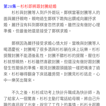
第28集
－
杉杉即將跟封騰結婚
杉杉與封騰等人到戶外遊玩，鄭棋當著封騰等人的
面與麗抒親吻，親吻過生鄭棋下跪掏出鑽戒向麗抒求
婚，麗抒沒有料到鄭棋會忽然求婚，雖然沒有做好心理
準備，但最後她還是接受了鄭棋求婚。
鄭棋因為麗抒接受求婚心情大好，當晚與封騰等人
喝酒慶祝，封騰喝了很多酒與杉杉躺在床上玩樂，杉杉
提醒封騰不能酒後亂性，封騰不聽杉杉的提醒，壓住杉
杉就想親熱，杉杉雖然喜歡封騰，但還沒有做好跟封騰
發生性關係的準備，眼見封騰跟頭餓狼一樣把嘴湊了過
來，杉杉嚇得翻身下床逃離房間。封騰見杉杉逃走，心
中一樂笑出聲來。
不久之後，杉杉成功考上快計升職成為快計師，為
了給家人一個驚喜，杉杉主動打電話給母親，將自己升
職的喜訊說了出來，說完了工作上的事情，杉杉大起膽