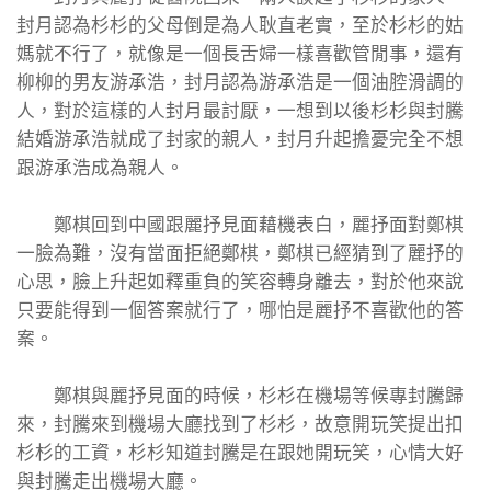
封月認為杉杉的父母倒是為人耿直老實，至於杉杉的姑
媽就不行了，就像是一個長舌婦一樣喜歡管閒事，還有
柳柳的男友游承浩，封月認為游承浩是一個油腔滑調的
人，對於這樣的人封月最討厭，一想到以後杉杉與封騰
結婚游承浩就成了封家的親人，封月升起擔憂完全不想
跟游承浩成為親人。
鄭棋回到中國跟麗抒見面藉機表白，麗抒面對鄭棋
一臉為難，沒有當面拒絕鄭棋，鄭棋已經猜到了麗抒的
心思，臉上升起如釋重負的笑容轉身離去，對於他來說
只要能得到一個答案就行了，哪怕是麗抒不喜歡他的答
案。
鄭棋與麗抒見面的時候，杉杉在機場等候專封騰歸
來，封騰來到機場大廳找到了杉杉，故意開玩笑提出扣
杉杉的工資，杉杉知道封騰是在跟她開玩笑，心情大好
與封騰走出機場大廳。