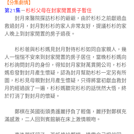
【分集劇情】
第21集
－
杉杉父母在封家閒置房子暫住
封月來醫院探訪杉杉的爺爺，由於杉杉之前獻過血
救過封月，封月對杉杉的家人非常友好，提議杉杉的家
人晚上到封家閒置的房子過夜。
杉杉爸與杉杉媽見封月對待杉杉如同自家親人，幾
人一惴惴不安來到封家閒置的房子居住，當晚杉杉媽向
杉杉詢問封月的身份，得知封月家財萬貫開公司，杉杉
媽愈發對封月產生懷疑，認為封月幫助杉杉一定另有所
圖，杉杉見母親對封月產生懷疑，只得將當初獻血救封
月的經過說了一遍，杉杉媽聽完杉杉的話恍然大悟，終
於打消了對封月的懷疑。
鄭棋在英國街頭勇護麗抒負了輕傷，麗抒對鄭棋充
滿感激，二人回到賓館躺在床上激情親吻。