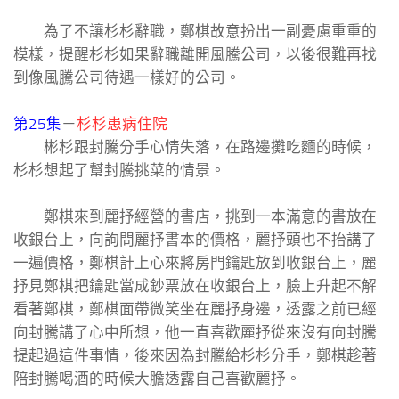
為了不讓杉杉辭職，鄭棋故意扮出一副憂慮重重的
模樣，提醒杉杉如果辭職離開風騰公司，以後很難再找
到像風騰公司待遇一樣好的公司。
第25集
－
杉杉患病住院
彬杉跟封騰分手心情失落，在路邊攤吃麵的時候，
杉杉想起了幫封騰挑菜的情景。
鄭棋來到麗抒經營的書店，挑到一本滿意的書放在
收銀台上，向詢問麗抒書本的價格，麗抒頭也不抬講了
一遍價格，鄭棋計上心來將房門鑰匙放到收銀台上，麗
抒見鄭棋把鑰匙當成鈔票放在收銀台上，臉上升起不解
看著鄭棋，鄭棋面帶微笑坐在麗抒身邊，透露之前已經
向封騰講了心中所想，他一直喜歡麗抒從來沒有向封騰
提起過這件事情，後來因為封騰給杉杉分手，鄭棋趁著
陪封騰喝酒的時候大膽透露自己喜歡麗抒。