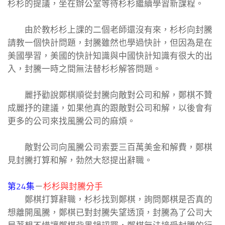
杉杉的提議，坐在辦公室等待杉杉繼續學習新課程。
由於教杉杉上課的二個老師還沒有來，杉杉向封騰
請教一個快計問題，封騰雖然也學過快計，但因為是在
美國學習，美國的快計知識與中國快計知識有很大的出
入，封騰一時之間無法替杉杉解答問題。
麗抒勸說鄭棋順從封騰向敵對公司和解，鄭棋不贊
成麗抒的建議，如果他真的跟敵對公司和解，以後會有
更多的公司來找風騰公司的麻煩。
敵對公司向風騰公司索要三百萬美金和解費，鄭棋
見封騰打算和解，勃然大怒提出辭職。
第24集
－
杉杉與封騰分手
鄭棋打算辭職，杉杉找到鄭棋，詢問鄭棋是否真的
想離開風騰，鄭棋已對封騰失望透頂，封騰為了公司大