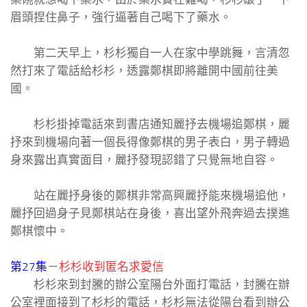
眉頭捏住鼻子，強行逼著自己喝下了藥水。
第二天早上，杉杉獨自一人在家中學跳舞，言清忽
然打來了電話給杉杉，透露鄭棋即將離開中國前往美
國。
杉杉掛掉電話來到書店通知麗抒去機場追鄭棋，麗
抒來到機場向著一個長得像鄭棋的男子表白，男子轉過
身來露出真實面目，麗抒發現認錯了只覺無地自容。
站在麗抒身後的鄭棋非常高興麗抒能來機場追他，
麗抒回過身子見鄭棋站在身後，喜出望外飛奔過去撲進
鄭棋懷中。
第27集
－
杉杉收到匿名求愛信
杉杉來到封騰的辦公室陽台外面打電話，封騰在辦
公室裡面接到了杉杉的電話，杉杉無法從陽台看到辦公