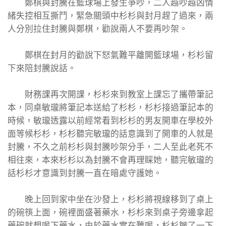
鄭棋與封騰在籃球場上發生爭吵，二人越吵越凶情
緒失控相互撕鬥，緊急關頭中杉杉與封月趕了過來，兩
人分別拉住封騰與鄭棋，勸說兩人不要再吵架。
鄭棋在封月的勸說下怒氣難平離開籃球場，杉杉留
下來陪封騰說話。
財務課再次開課，杉杉來到教室上課忘了攜帶筆記
本，同桌敏瓏將筆記本送給了杉杉，杉杉接過筆記本的
時候，敏瓏透露以前經常看到杉杉的男友開車在學校外
面等候杉杉，杉杉聽完敏瓏的話意識到了開車的人就是
封騰，不久之前杉杉與封騰吵架分手，二人至此老死不
相往來，本來杉杉以為封騰不會再理睬她，聽完敏瓏的
話杉杉才意識到封騰一直在暗處守護她。
晚上回到家中坐在沙發上，杉杉將視線移到了桌上
的碗筷上面，碗裡面盛著藥水，杉杉來到桌子旁邊拿起
藥碗就想喝下藥水，由於藥水實在難喝，杉杉皺了一下