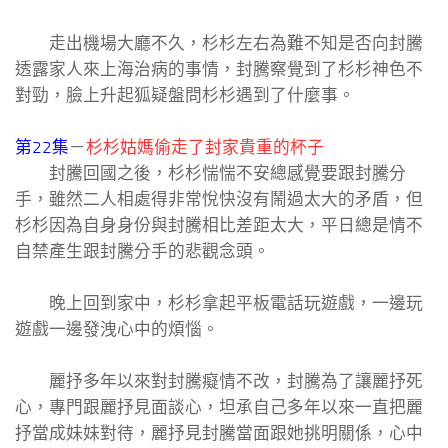
走出機場大廳不久，杉杉左右為難不知是否向封騰
透露家人來上海治病的事情，封騰察覺到了杉杉神色不
對勁，臉上升起狐疑盤問杉杉遇到了什麼事。
第22集
－
杉杉姑媽偷走了封家貴重的杯子
封騰回國之後，杉杉惴惴不安總感覺要跟封騰分
手，雖然二人相處得非常悅快沒有鬧過太大的矛盾，但
杉杉因為自身身份與封騰相比差距太大，平日總是情不
自禁產生跟封騰分手的悲觀念頭。
晚上回到家中，杉杉拿起平板電話玩遊戲，一邊玩
遊戲一邊發洩心中的煩惱。
麗抒多年以來對封騰癡情不改，封騰為了讓麗抒死
心，專門跟麗抒見面談心，坦承自己多年以來一直把麗
抒當成妹妹對待，麗抒見封騰當面跟她挑明關係，心中