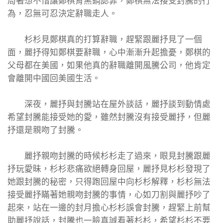
局著想不惜讓鄭棋背黑鍋認罪，鄭棋無法接受封騰的行
為，忍無可忍決定辭職走人。
杉杉見鄭棋真的打算辭職，趕緊跟麗抒見了一個
面，麗抒得知鄭棋要辭職，心中漸漸升起擔憂，鄭棋的
父母都在美國，如果他真的辭職離開風騰公司，他肯定
會離開中國回美國生活。
深夜，麗抒與封騰站在屋外談話，麗抒談到動情處
希望封騰能接受她的愛，雖然封騰沒有接受麗抒，但麗
抒還是親吻了封騰。
麗抒親吻封騰的時候杉杉走了過來，眼見封騰跟麗
抒玩愛昧，杉杉悲痛欲絕轉身回屋，麗抒見杉杉發現了
她跟封騰的秘密，只得跑回屋中向杉杉解釋，杉杉無法
接受麗抒瞞著她親吻封騰的事情，心如刀割與麗抒吵了
起來，站在一邊的封月擔心杉杉誤會封騰，趕緊上前幫
助麗抒說話，封騰也一臉真誠看著杉杉，希望杉杉不要