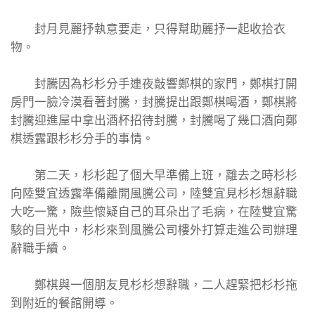
封月見麗抒執意要走，只得幫助麗抒一起收拾衣
物。
封騰因為杉杉分手連夜敲響鄭棋的家門，鄭棋打開
房門一臉冷漠看著封騰，封騰提出跟鄭棋喝酒，鄭棋將
封騰迎進屋中拿出酒杯招待封騰，封騰喝了幾口酒向鄭
棋透露跟杉杉分手的事情。
第二天，杉杉起了個大早準備上班，離去之時杉杉
向陸雙宜透露準備離開風騰公司，陸雙宜見杉杉想辭職
大吃一驚，險些懷疑自己的耳朵出了毛病，在陸雙宜驚
駭的目光中，杉杉來到風騰公司樓外打算走進公司辦理
辭職手續。
鄭棋與一個朋友見杉杉想辭職，二人趕緊把杉杉拖
到附近的餐館開導。