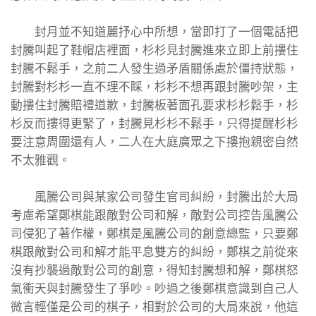
封月並不知道麗抒心中所想，當即打了一個電話把
封騰叫起了鞋帽店裡面，杉杉見封騰進來立即上前摟住
封騰不鬆手，之前二人發生過矛盾關係處於僵持狀態，
封騰對杉杉一直不理不睬，杉杉不想再跟封騰吵架，主
動摟住封騰賠禮道歉，封騰板著面孔要求杉杉鬆手，杉
杉反而摟得更緊了，封騰見杉杉不鬆手，只得提醒杉杉
要注意周圍還有人，二人在大庭廣眾之下摟抱親密自然
不太雅觀。
風騰公司與某家公司發生官司糾紛，封騰出於大局
考慮希望鄭棋能跟敵對公司和解，敵對公司控告風騰公
司侵犯了著作權，鄭棋是風騰公司的創意總監，只要鄭
棋跟敵對公司和解才能平息雙方的糾紛，鄭棋之前從來
沒有抄襲過敵對公司的創意，得知封騰想和解，鄭棋怒
氣衝天與封騰發生了爭吵。吵過之後鄭棋意識到自己人
微言輕僅是公司的棋子，相對於公司的大局來說，他這