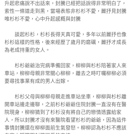
升起悲痛說不出話來，封騰已經把話說得非常明白了，
索性一條道走到黑，當場表態非杉杉不愛，麗抒見封騰
唯杉杉不愛，心中升起感概與封騰
談起杉杉，杉杉長得天真可愛，多年以前麗抒也像
杉杉這樣的性格，後來經歷了歲月的磨礪，麗抒才成長
為老成持重的女人。
杉杉爺爺治完病準備回家，柳柳與杉杉陪著家人來
車站，柳柳母親非常關心柳柳，離去之時叮囑柳柳必須
要尋找事業有成的男人出嫁。
杉杉父母與柳柳母親走進車站坐車，柳柳與杉杉離
開車站邊走邊聊，之前杉杉爺爺住院封騰一直沒有在醫
院現身，柳柳猜到了杉杉沒有將自己的戀情透露給家
人，所以封騰才沒有來醫院看望杉杉的爺爺，因為這件
事情封騰還在柳柳面前生氣發怒。柳柳認為杉杉不應該