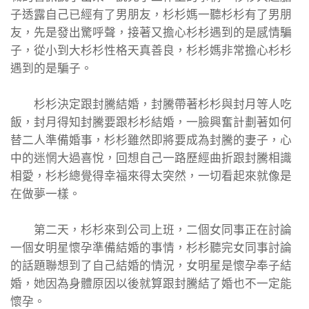
子透露自己已經有了男朋友，杉杉媽一聽杉杉有了男朋
友，先是發出驚呼聲，接著又擔心杉杉遇到的是感情騙
子，從小到大杉杉性格天真善良，杉杉媽非常擔心杉杉
遇到的是騙子。
杉杉決定跟封騰結婚，封騰帶著杉杉與封月等人吃
飯，封月得知封騰要跟杉杉結婚，一臉興奮計劃著如何
替二人準備婚事，杉杉雖然即將要成為封騰的妻子，心
中的迷惘大過喜悅，回想自己一路歷經曲折跟封騰相識
相愛，杉杉總覺得幸福來得太突然，一切看起來就像是
在做夢一樣。
第二天，杉杉來到公司上班，二個女同事正在討論
一個女明星懷孕準備結婚的事情，杉杉聽完女同事討論
的話題聯想到了自己結婚的情況，女明星是懷孕奉子結
婚，她因為身體原因以後就算跟封騰結了婚也不一定能
懷孕。