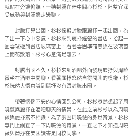
就站在旁邊偷聽，一聽封騰在暗中關心杉杉，陸雙宜深
受感動與封騰邊走邊聊。
封騰打算出國，杉杉懷疑封騰跟麗抒一起出國，為
了出一下心中惡氣，杉杉來到麗抒經營的書店，拾起一
團雪球砸到書店玻璃窗上，看著雪團準確無誤在玻璃窗
上開花散落，杉杉心意滿足離去。
封騰出國不久，杉杉來到酒吧外面發現麗抒與周曉
薇坐在酒吧中閒聊，看著麗抒悠然自得閒聊的模樣，杉
杉恍然大悟意識到麗抒沒有跟封騰出國。
帶著惴惴不安的心情回到公司，杉杉忽然想起了周
曉薇與麗抒在酒吧聊天的情景，在此之前杉杉以為周曉
薇與麗抒素不相識，為了調查周曉薇的身世背景，杉杉
專門上網查了一下周曉薇的背景，一查之下才知道周曉
薇與麗抒在美國讀書是同校同學。