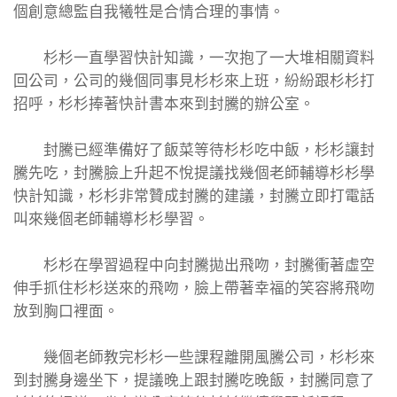
個創意總監自我犧牲是合情合理的事情。
杉杉一直學習快計知識，一次抱了一大堆相關資料
回公司，公司的幾個同事見杉杉來上班，紛紛跟杉杉打
招呼，杉杉捧著快計書本來到封騰的辦公室。
封騰已經準備好了飯菜等待杉杉吃中飯，杉杉讓封
騰先吃，封騰臉上升起不悅提議找幾個老師輔導杉杉學
快計知識，杉杉非常贊成封騰的建議，封騰立即打電話
叫來幾個老師輔導杉杉學習。
杉杉在學習過程中向封騰拋出飛吻，封騰衝著虛空
伸手抓住杉杉送來的飛吻，臉上帶著幸福的笑容將飛吻
放到胸口裡面。
幾個老師教完杉杉一些課程離開風騰公司，杉杉來
到封騰身邊坐下，提議晚上跟封騰吃晚飯，封騰同意了