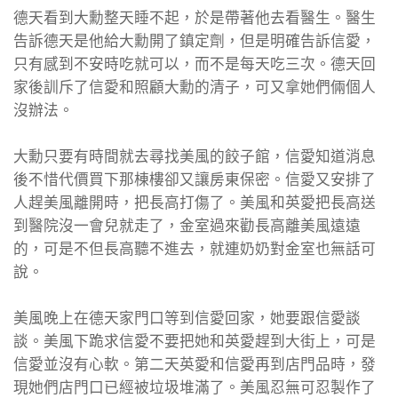
德天看到大勳整天睡不起，於是帶著他去看醫生。醫生
告訴德天是他給大勳開了鎮定劑，但是明確告訴信愛，
只有感到不安時吃就可以，而不是每天吃三次。德天回
家後訓斥了信愛和照顧大勳的清子，可又拿她們倆個人
沒辦法。
大勳只要有時間就去尋找美風的餃子館，信愛知道消息
後不惜代價買下那棟樓卻又讓房東保密。信愛又安排了
人趕美風離開時，把長高打傷了。美風和英愛把長高送
到醫院沒一會兒就走了，金室過來勸長高離美風遠遠
的，可是不但長高聽不進去，就連奶奶對金室也無話可
說。
美風晚上在德天家門口等到信愛回家，她要跟信愛談
談。美風下跪求信愛不要把她和英愛趕到大街上，可是
信愛並沒有心軟。第二天英愛和信愛再到店門品時，發
現她們店門口已經被垃圾堆滿了。美風忍無可忍製作了