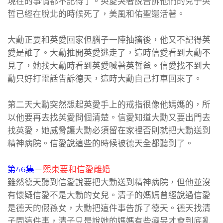
現在的事情都不記得了。英愛哭著說告訴他們的兒子英
哲已經在脫北的時候死了，美風和佑聖還活著。
大勳正要和英愛回家但腦子一陣抽搐後，他又不記得英
愛是誰了。大勳推開英愛逃走了，這時信愛看到大勳不
見了，她找大勳時看到英愛喊著英哲爸。信愛找不到大
勳只好打電話告訴德天，這時大勳自己打車回來了。
第二天大勳突然想起英愛手上的戒指很像他媽媽的，所
以他要再去找英愛問個清楚。信愛知道大勳又要出門去
找英愛，她威脅讓大勳必須留在家裡否則就把大勳送到
精神病院。信愛說這些的時候被德天全都聽到了。
第46集
－
熙東要和信愛離婚
雖然德天聽到信愛說要把大勳送到精神病院，但他並沒
有懷疑信愛不是大勳的女兒。清子的媽媽曾經說過信愛
是德天的假孫女，大勳把這件事告訴了德天。德天找清
子問這件事，清子只是說她的媽媽有些癡呆才會到底亂