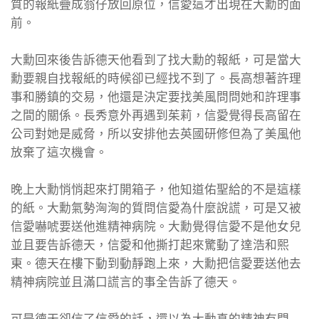
質的報紙疊成翁仔放回原位，信愛這才出現在大勳的面
前。
大勳回來後告訴德天他看到了找大勳的報紙，可是當大
勳要親自找報紙的時候卻已經找不到了。長高想著許理
事和勝鎮的交易，他還是決定要找美風問問她和許理事
之間的關係。長秀意外再遇到茱莉，信愛覺得長高留在
公司對她是威脅，所以安排他去英國研修但為了美風他
放棄了這次機會。
晚上大勳悄悄起來打開箱子，他知道佑聖給的不是這樣
的紙。大勳氣勢洶洶的質問信愛為什麼說謊，可是又被
信愛嚇唬要送他進精神病院。大勳覺得信愛不是他女兒
並且要告訴德天，信愛和他撕打起來驚動了達浩和熙
東。德天在樓下動到動靜跑上來，大勳把信愛要送他去
精神病院並且滿口謊言的事全告訴了德天。