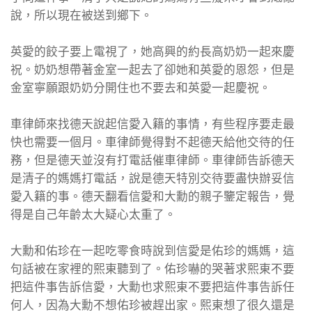
說，所以現在被送到鄉下。
英愛的餃子要上電視了，她高興的約長高奶奶一起來慶
祝。奶奶想帶著金室一起去了卻她和英愛的恩怨，但是
金室寧願跟奶奶分開住也不要去和英愛一起慶祝。
車律師來找德天說起信愛入籍的事情，有些程序要走最
快也需要一個月。車律師覺得對不起德天給他交待的任
務，但是德天並沒有打電話催車律師。車律師告訴德天
是清子的媽媽打電話，說是德天特別交待要盡快辦妥信
愛入籍的事。德天翻看信愛和大勳的親子鑒定報告，覺
得是自己年齡太大疑心太重了。
大勳和佑珍在一起吃零食時說到信愛是佑珍的媽媽，這
句話被在家裡的熙東聽到了。佑珍嚇的哭著求熙東不要
把這件事告訴信愛，大勳也求熙東不要把這件事告訴任
何人，因為大勳不想佑珍被趕出家。熙東想了很久還是