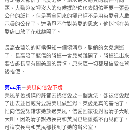
可是德天卻信了信愛的話，還以為大勳真的精神有問
題。大勳趁家裡沒人的時候擺脫佑珍去問佑聖要一張疊
公仔的紙片，但是再拿回來的卻已經不是用英愛尋人啟
示疊的公仔了。達浩忍不住對英愛的思念，他悄悄在英
愛店口放了花就離開了。
長高去醫院的時候得知一個壞消息，勝鎮的女兒病逝
了。長高陪了悲傷的勝鎮一會兒就離開了，勝鎮追出來
要告訴長高有關美風的實情，原來這一切都是信愛在背
後指使。
第44集
－
美風向信愛下跪
美風拿著勝鎮的錄音去找信愛要一個說法，卻被信愛趕
了出去並且威脅要讓美風做監獄，英愛是真的害怕了，
忙向信愛認錯求她放過美風。信愛回家後對著清子大吼
大叫，因為清子說過長高和美風已經離婚不再見面了，
可這次長高和美風卻找到了她的辦公室。