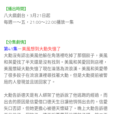
【播出時間】
八大戲劇台，3月21日起
每週一～五，21:00～22:00播放一集
【分集劇情】
第41集
－
美風想到大勳失憶了
大勳沒有認出美風他躲在角落裡吃掉了那個餃子，美風
和英愛找了半天還是沒有找到。美風和英愛回到店裡，
美風懷疑大勳失憶了現在淪落為流浪漢。美風和英愛帶
了很多餃子在流浪漢裡尋找著大勳，但是大勳提前被警
局的人發現並且送回家了。
大勳告訴德天是有人綁架了他訴說了他逃跑的經過，而
出去的原因是信愛借口德天生日讓他悄悄出去的。信愛
矢口否認，但她更擔心被德天懷疑了。晚上大勳告訴德