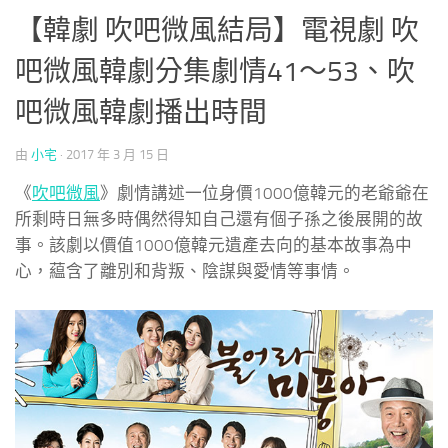
【韓劇 吹吧微風結局】電視劇 吹
吧微風韓劇分集劇情41～53、吹
吧微風韓劇播出時間
由
小宅
·
2017 年 3 月 15 日
《
吹吧微風
》劇情講述一位身價1000億韓元的老爺爺在
所剩時日無多時偶然得知自己還有個子孫之後展開的故
事。該劇以價值1000億韓元遺產去向的基本故事為中
心，藴含了離別和背叛、陰謀與愛情等事情。