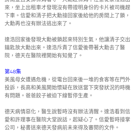
來，坐上出租車才發現沒有帶證明身份的卡片被司機趕
下車。信愛和清子把大勳接回家後給他的房間上了鎖，
大勳再也沒有辦法逃出來了。
達浩回家後發現大勳被鎖起來特別生氣，他讓清子交出
鑰匙放大勳出來。達浩斥責了信愛後帶著大勳去了醫
院，德天在醫院裡開始有知覺了。
第48集
美風母女遭遇危機，從電台回來後一堆的食客等在門外
投訴，長高和美風開始懷疑在放送當下突發狀況的時機
有問題。爸爸餃子被迫下線暫停生產。
德天病情惡化，醫生說暫時沒有辦法清醒。達浩看到信
愛和許理事在醫院大堂說話，起疑心了。信愛暫時接掌
公司，秘書送來德天發病前未來得及審閱的文件。