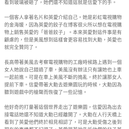
看到玻璃被砸了，她們還不知道這就是信愛下的手。
一個客人拿著名片和英愛介紹自己。她是彩虹電視購物
的金海媛，因為英愛的餃子在博客很火所以想在電視購
物上銷售英愛的「爸爸餃子」。本來英愛對這件事是有
顧慮的，但是美風想到這樣會更容易找到大勳，英愛也
就完全贊同了。
長高帶著美風去考察電視購物的工廠時候路上遇到一個
女人她說自己錯過了車，美風沒有辦法只有讓她也上車
一起前進。可是在車上美風不斷的搗亂，終於讓那女人
提前下車。信愛帶著大勳去遊樂園玩的時候，大勳因為
聽到遊戲中的槍聲而恢復了一些記憶。
他好奇的打量著這個世界走出了遊樂園，信愛因為出去
接電話她還不知道大勳已經離開了。大勳在人行天橋上
看到了英愛他們終於相見相認了，可是大勳受傷之後到