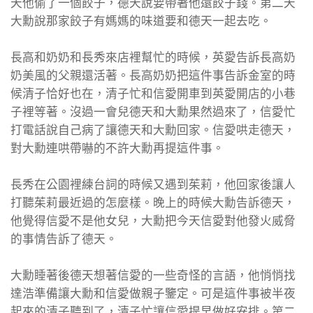
天他偷了一個餃子，德天說要帶著他還餃子錢。第二天
大勳說那家餃子有媽媽的味道要和德天一起去吃。
長高和奶奶和長秀來店裡幫忙的時候，英愛告訴長高奶
奶美風的父親還活著。長高奶奶把這件事告訴金室的時
候清子恰好也在，清子忙和信愛開車到英愛開店的小巷
子裡等著。沒過一會兒德天和大勳果然過來了，信愛忙
打電話說自己病了讓德天和大勳回家。信愛哄走德天，
對大勳連哄帶嚇的不許大勳再提這件事。
長秀在公園裡練台詞的時候又遇到茱莉，他回家後讓人
打聽茱莉最近過的怎麼樣。晚上的時候大勳告訴德天，
他覺得信愛不是他女兒，大勳把今天信愛對他發火威脅
的事情告訴了德天。
大勳睡著後德天想著信愛的一些奇怪的言語，他悄悄找
達浩準備讓大勳和信愛做親子鑒定。可是這件事被半夜
起來的清子聽到了，清子忙讓信愛提早做好安排。第二