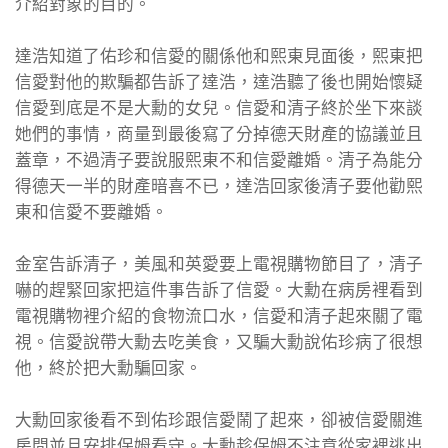
介紹對象的目的。
達浩知道了佑珍和信愛的關係他和熙東見面後，熙東把
信愛對他的欺騙都告訴了達浩，達浩聽了後也開始懷疑
信愛到底是不是大勳的女兒。信愛和清子終於坐下來談
她們的事情，商量到最後寫了分掉德天財產的協議並且
蓋章，不過清子要說服熙東不和信愛離婚。清子為能分
得德天一半的財產暗喜不已，達浩回家後清子要他勸熙
東和信愛不要離婚。
金室告訴清子，美風和英愛要上電視購物節目了，清子
嚇的趕緊回家把這件事告訴了信愛。大勳在病房裡看到
電視購物裡介紹的食物流口水，信愛和清子起來關了電
視。信愛說帶大勳去吃美食，又騙大勳說佑珍病了很想
他，終於把大勳騙回家。
大勳回家後看不到佑珍跟信愛鬧了起來，卻被信愛關進
房間並且安排保姆看守。大勳趁保姆不注意從家裡逃出