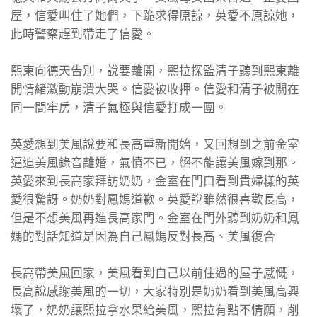
屋，信愛叫住了她們，下跪求得原諒，英愛不原諒她，
此時警察趕到帶走了信愛。
熙東向德天告別，說要離開，熙拉探監清子聽到熙東離
開情緒激動崩潰大哭。信愛被收押。信愛和清子被關在
同一間牢房，清子氣極與信愛打成一團。
英愛想到美風說要和長高重新開始，又回想到之前金室
逼迫美風錄音離婚，氣憤不已，絕不能讓美風嫁到那。
英愛來到長高家拜訪奶奶，金室在門口看到貴婦樣的英
愛很驚訝。奶奶對鳳媽道歉。英愛說雖然很喜歡長高，
但是不想美風再進長高家門。金室在門外聽到奶奶和鳳
媽的對話知道是因為自己鳳媽反對長高、美風復合
長高帶美風回家，美風看到自己以前住過的屋子感慨，
長高說感謝美風的一切，大家特別是奶奶看到美風高興
壞了，奶奶讓熙拉拿水果給美風，熙拉有點不情願，削