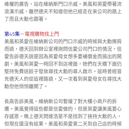
維權的廣告，站在維納斯門口示威。美風和英愛帶著流
浪漢示威，雖然德天不知道但他已經走在來公司的路上
了而且大勳也跟著。
第45集
－
電視購物找上門
美風和英愛在維納斯公司的門口示威的時候與大勳擦肩
而過，德天回到辦公室裡詢問信愛公司門口的情況，信
愛告訴德天說是因為英愛母女想多要補償金而搞出的鬧
劇。美風和英愛一時回不到店裡面，她們在天橋下面仍
堅持免費送餃子發放尋找大勳的尋人啟示。這時曾經冒
充德天人的從這裡路過，又一次看到英愛母女在尋找大
勳但他悄悄離開了。
長高告訴美風，維納斯公司暫緩了對大樓小商戶的拆
遷。美風覺得這些都是信愛做的，但是英愛讓美風要心
存感恩。晚上德天問達浩是不是找到了挾持大勳的人，
但現在還沒有結果。美風和英愛第二天到自己店的時候