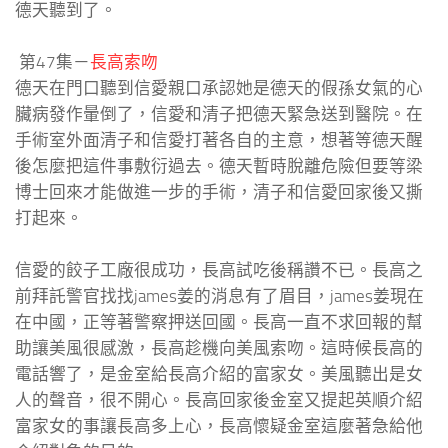
德天聽到了。
第47集－
長高索吻
德天在門口聽到信愛親口承認她是德天的假孫女氣的心
臟病發作暈倒了，信愛和清子把德天緊急送到醫院。在
手術室外面清子和信愛打著各自的主意，想著等德天醒
後怎麼把這件事敷衍過去。德天暫時脫離危險但要等梁
博士回來才能做進一步的手術，清子和信愛回家後又撕
打起來。
信愛的餃子工廠很成功，長高試吃後稱讚不已。長高之
前拜託警官找找james姜的消息有了眉目，james姜現在
在中國，正等著警察押送回國。長高一直不求回報的幫
助讓美風很感激，長高趁機向美風索吻。這時候長高的
電話響了，是金室給長高介紹的富家女。美風聽出是女
人的聲音，很不開心。長高回家後金室又提起英順介紹
富家女的事讓長高多上心，長高懷疑金室這麼著急給他