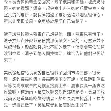
令。長秀偷偷帶金室回家，煮了泡菜和泡麵，被奶奶發
現。奶奶掀翻了飯桌，趕金室出去。奶奶斥責金室，金
室又提到夏妍，說長高錯過了夏妍這段好姻緣很傷心，
所以非常恨美風。金室終於承認自己做錯了。
清子讓熙拉轉告熙東自己想見他一面。熙東見著清子，
清子推卸責任說都是信愛那個壞女人害的，可熙東並不
原諒母親，毅然轉身頭也不回的走了。信愛要帶佑珍偷
渡到中國，清子到德天閣找達浩，達浩告知他們已經結
束了。
美風發短信給長高說自己復職了回到市場三部，很高
興，想約長高吃飯。長高回復下次再說。美風跑到停車
庫等長高來取車的時候直接爬上車，要求長高一起去吃
炸醬麵，糖醋肉。長高吃麵又吃得滿嘴是醬，美風回想
起兩人剛重逢時吃麵的情景，想幫長高擦掉醬汁，長高
先一步自己做了。美風感覺到長高對她生分了。