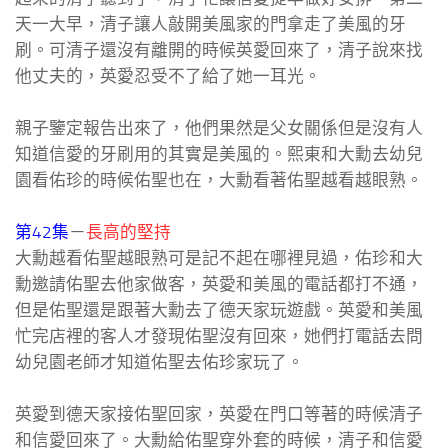
天一大早，清子讓人敲開美風家的門拿走了美風的牙
刷。可清子還沒有離開的時候英愛回來了，清子說來找
他丈夫的，英愛忍受不了給了她一耳光。
親子鑒定報告出來了，他們果然是父女關係但是沒有人
知道信愛的牙刷用的其實是美風的。熙東和大勳去幼兒
園看佑珍的時候佑聖也在，大勳看著佑聖越看越眼熟。
第42集
－
長高的堅持
大勳越看佑聖越眼熟可是記不起在哪裡見過，佑珍和大
勳邀請佑聖去他家做客，英愛和美風的電話都打不通，
但是佑聖還是跟著大勳去了德天家玩遊戲。英愛和美風
忙完店裡的客人才發現佑聖沒有回來，她們打電話去問
幼兒園老師才知道佑聖去佑珍家玩了。
英愛到德天家接佑聖回家，英愛在門口等著的時候清子
和信愛回來了。大勳給佑聖穿外套的時候，清子和信愛