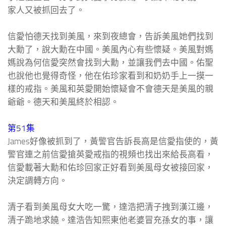
家人又被抓回去了。
信愛怕德天找到美風，來到夜總會，告訴美風她們找到
大勳了，說大勳在中國。美風內心有些懷疑。美風對媽
媽說為何信愛突然會找到大勳，並讓我們去中國。佑聖
也說他也覺得奇怪，他在佑珍家看到和奶奶手上一摸一
樣的戒指。美風和英愛開始懷疑會不會德天是美風的親
爺爺。德天和美風終於相認。
第51集
James好像被抓到了，黃警官告訴長高是信愛指使的，黃
警官連之前信愛搶英愛戒指的視頻也找出來給長高看，
信愛載著大勳和佑珍回家正好看到美風母女被接回家，
決定調轉方向。
清子看到美風母女大吃一驚，達浩把清子拽到漢江邊，
清子跪地求饒。達浩告知熙東他老婆冒充孫女的事，讓