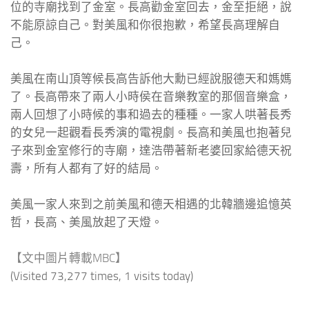
位的寺廟找到了金室。長高勸金室回去，金至拒絕，說
不能原諒自己。對美風和你很抱歉，希望長高理解自
己。
美風在南山頂等候長高告訴他大勳已經說服德天和媽媽
了。長高帶來了兩人小時侯在音樂教室的那個音樂盒，
兩人回想了小時候的事和過去的種種。一家人哄著長秀
的女兒一起觀看長秀演的電視劇。長高和美風也抱著兒
子來到金室修行的寺廟，達浩帶著新老婆回家給德天祝
壽，所有人都有了好的結局。
美風一家人來到之前美風和德天相遇的北韓牆邊追憶英
哲，長高、美風放起了天燈。
【文中圖片轉載MBC】
(Visited 73,277 times, 1 visits today)