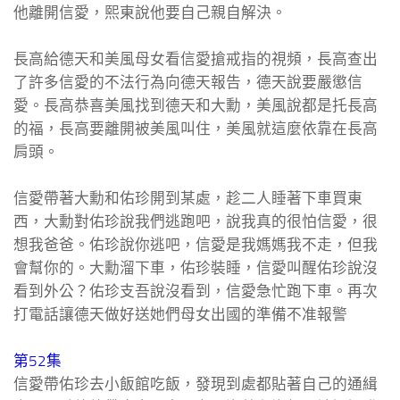
他離開信愛，熙東說他要自己親自解決。
長高給德天和美風母女看信愛搶戒指的視頻，長高查出
了許多信愛的不法行為向德天報告，德天說要嚴懲信
愛。長高恭喜美風找到德天和大勳，美風說都是托長高
的福，長高要離開被美風叫住，美風就這麼依靠在長高
肩頭。
信愛帶著大勳和佑珍開到某處，趁二人睡著下車買東
西，大勳對佑珍說我們逃跑吧，說我真的很怕信愛，很
想我爸爸。佑珍說你逃吧，信愛是我媽媽我不走，但我
會幫你的。大勳溜下車，佑珍裝睡，信愛叫醒佑珍說沒
看到外公？佑珍支吾說沒看到，信愛急忙跑下車。再次
打電話讓德天做好送她們母女出國的準備不准報警
第52集
信愛帶佑珍去小飯館吃飯，發現到處都貼著自己的通緝