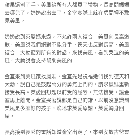
蘋果還割了手。美風給所有人都買了禮物。長高問媽媽
去哪兒了，奶奶說出去了，金室實際上躲在房間裡不敢
見美風。
奶奶說到英愛媽來過，不允許兩人復合。美風向長高道
歉。美風說我們絕對不能分手。德天也反對長高、美風
復合。大勳聽到所有的對話，來找美風，看到哭泣的美
風。大勳說會支持幫助美風的
金室來到美風家找鳳媽，金室先是祝福她們找到德天和
大勳。說自己是鼓起萬分的勇氣上門的，請求鳳媽重新
接受長高。英愛回想起以前受的屈辱，無法接受，讓金
室馬上離開。金室哭著說都是自己的錯，以前沒意識到
美風是多麼好的孩子，跪地求英愛原諒，英愛轉身回
屋。
長高接到長秀的電話知道金室出走了，來到安放古爸靈