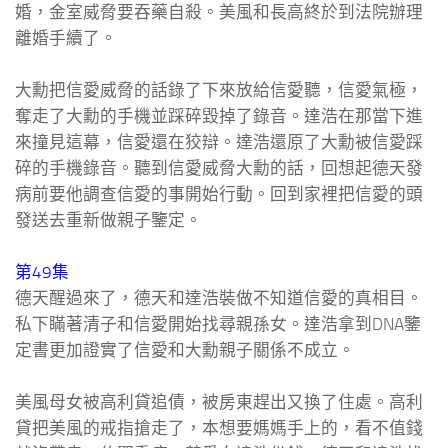
婚，金室威脅要吞藥自殺。美風和長高終於到法院辦理
離婚手續了。
大勳把信愛威脅的話錄了下來放給信愛聽，信愛氣極，
奪走了大勳的手機並踩碎毀掉了錄音。達浩在那當下進
來撞見這幕，信愛還在狡辯。達浩還原了大勳被信愛踩
碎的手機錄音。聽到信愛威脅大勳的話，回想起德天發
病前要他調查信愛的事開始行動。回到家裡把信愛的頭
發送去重新做親子鑒定。
第49集
德天醒過來了，德天和達浩裝做不知道信愛的真相目。
私下瞞著清子和信愛開始找尋親孫女。達浩拿到DNA鑒
定書更加證實了信愛和大勳親子關係不成立。
美風母女被高利貸追債，被房東趕出又換了住處。高利
貸把美風的戒指搶走了，本想要媽媽手上的，看不值錢