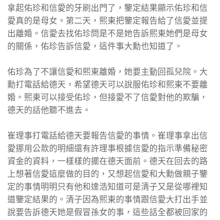
拿起佑珍和信愛的牙刷出門了，鑒定結果顯示佑珍和信
愛真的是母女。第二天，熙東把鑒定報告給了信愛並提
出離婚。信愛去找佑珍問是不是她告訴熙東她們是母女
的關係，佑珍告訴信愛，這件事大勳也知道了。
佑珍為了不讓信愛和熙東離婚，她要主動回孤兒院。大
勳打電話給德天，希望德天可以說服佑珍和熙東不要離
婚。熙東可以接受佑珍，但接愛不了信愛對他的欺騙，
德天的話他聽不進去。
崔理事打電話給德天要報告信愛的事情。崔理事拿出信
愛挪用公款的明細還有許理事根據信愛的指示準備秘密
資金的資料，一樣樣的擺在德天面前。德天在回去的路
上想著信愛這麼做的目的，又想起信愛和大勳做親子鑒
定的事情明明只有他和達浩知道可是清子又是從哪裡知
道鑒定結果的。清子因為熙東的事情跟信愛大打出手並
說要告訴德天她是假冒孫女的事，這些話全都被回家的