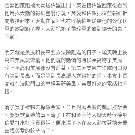
趕緊回家阻攔大勳送佑聖出門。英愛接佑聖回家後看到
他用找大勳的報紙疊翁仔玩，英愛和佑聖把這些報紙拆
開收拾起來。大勳在家裡也在收拾佑聖送給他的公仔珍
重的放到箱子裡，大勳把箱子很珍重的放到德天的桌子
下面。
明天就是美風和長高要去法院離婚的日子，頭天晚上長
高帶美風玩雪橇。他們玩的動情的時候長高吻了美風，
晚上長高和美風都沒有睡著。第二天美風在法院門口沒
有等到長高，而是等到長高讓人送給她的信。事實上長
高就在法院門口的車裡看著美風，美風打來的電話也不
接。
清子買了禮物去探望金室，並且對著金室的鄰居控訴金
室婆婆欺負她的事。清子正在和金室等人聊天時候接到
信愛打來打斥責電話，原來清子不在家大勳拉著德天要
去找英愛的餃子店了。