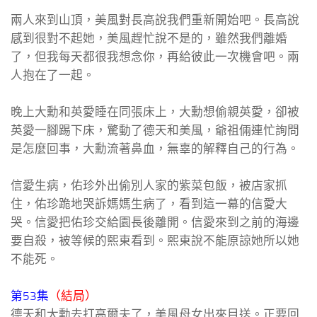
兩人來到山頂，美風對長高說我們重新開始吧。長高說
感到很對不起她，美風趕忙說不是的，雖然我們離婚
了，但我每天都很我想念你，再給彼此一次機會吧。兩
人抱在了一起。
晚上大勳和英愛睡在同張床上，大勳想偷親英愛，卻被
英愛一腳踢下床，驚動了德天和美風，爺祖倆連忙詢問
是怎麼回事，大勳流著鼻血，無辜的解釋自己的行為。
信愛生病，佑珍外出偷別人家的紫菜包飯，被店家抓
住，佑珍跪地哭訴媽媽生病了，看到這一幕的信愛大
哭。信愛把佑珍交給園長後離開。信愛來到之前的海邊
要自殺，被等候的熙東看到。熙東說不能原諒她所以她
不能死。
第53集
（結局）
德天和大勳去打高爾夫了，美風母女出來目送。正要回