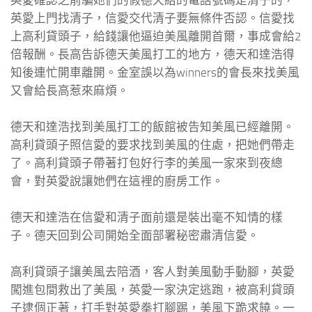
英愛確認之前騙她們的假德天給的電話號碼是清子的，
英愛上門找清子，信愛交代清子要無條件否認。信愛找
上高利貸頭子，給錢讓他逼迫美風離開首爾，事成會給2
倍報酬。長高告訴德天美風打工的地方，德天和達浩得
知後連忙開車離開。金室誤以為winners的會長來找美風
又會給長高惹來麻煩。
德天和達浩找到美風打工的飯館被告知美風已經離開。
高利貸頭子照信愛的要求找到美風的住處，把她們帶走
了。高利貸頭子帶著打包好行李的美風一家來到夜總
會，對英愛說讓她們在這裡的廚房工作。
德天和達浩在信愛和清子面前還是裝出毫不知情的樣
子。德天回到公司開始全面部署秘密肅清信愛。
高利貸頭子讓美風去陪酒，客人對美風動手動腳，英愛
闖進包間救出了美風，英愛一家決定逃跑，被高利貸頭
子逮個正著，打手對英愛拳打腳踢，美風下跪求饒。一