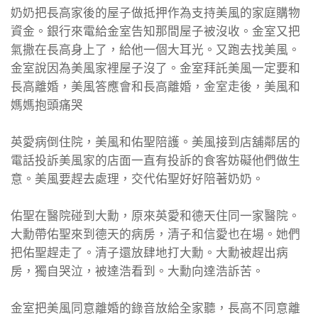
奶奶把長高家後的屋子做抵押作為支持美風的家庭購物
資金。銀行來電給金室告知那間屋子被沒收。金室又把
氣撒在長高身上了，給他一個大耳光。又跑去找美風。
金室說因為美風家裡屋子沒了。金室拜託美風一定要和
長高離婚，美風答應會和長高離婚，金室走後，美風和
媽媽抱頭痛哭
英愛病倒住院，美風和佑聖陪護。美風接到店舖鄰居的
電話投訴美風家的店面一直有投訴的食客妨礙他們做生
意。美風要趕去處理，交代佑聖好好陪著奶奶。
佑聖在醫院碰到大勳，原來英愛和德天住同一家醫院。
大勳帶佑聖來到德天的病房，清子和信愛也在場。她們
把佑聖趕走了。清子還放肆地打大勳。大勳被趕出病
房，獨自哭泣，被達浩看到。大勳向達浩訴苦。
金室把美風同意離婚的錄音放給全家聽，長高不同意離