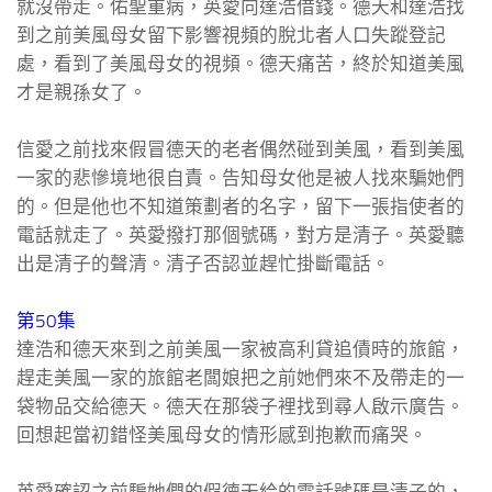
就沒帶走。佑聖重病，英愛向達浩借錢。德天和達浩找
到之前美風母女留下影響視頻的脫北者人口失蹤登記
處，看到了美風母女的視頻。德天痛苦，終於知道美風
才是親孫女了。
信愛之前找來假冒德天的老者偶然碰到美風，看到美風
一家的悲慘境地很自責。告知母女他是被人找來騙她們
的。但是他也不知道策劃者的名字，留下一張指使者的
電話就走了。英愛撥打那個號碼，對方是清子。英愛聽
出是清子的聲清。清子否認並趕忙掛斷電話。
第50集
達浩和德天來到之前美風一家被高利貸追債時的旅館，
趕走美風一家的旅館老闆娘把之前她們來不及帶走的一
袋物品交給德天。德天在那袋子裡找到尋人啟示廣告。
回想起當初錯怪美風母女的情形感到抱歉而痛哭。