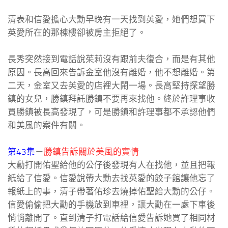
清表和信愛擔心大勳早晚有一天找到英愛，她們想買下
英愛所在的那棟樓卻被房主拒絕了。
長秀突然接到電話說茱莉沒有跟前夫復合，而是有其他
原因。長高回來告訴金室他沒有離婚，他不想離婚。第
二天，金室又去英愛的店裡大鬧一場。長高堅持探望勝
鎮的女兒，勝鎮拜託勝鎮不要再來找他。終於許理事收
買勝鎮被長高發現了，可是勝鎮和許理事都不承認他們
和美風的案件有關。
第43集
－
勝鎮告訴關於美風的實情
大勳打開佑聖給他的公仔後發現有人在找他，並且把報
紙給了信愛。信愛說帶大勳去找英愛的餃子館讓他忘了
報紙上的事，清子帶著佑珍去燒掉佑聖給大勳的公仔。
信愛偷偷把大勳的手機放到車裡，讓大勳在一處下車後
悄悄離開了。直到清子打電話給信愛告訴她買了相同材