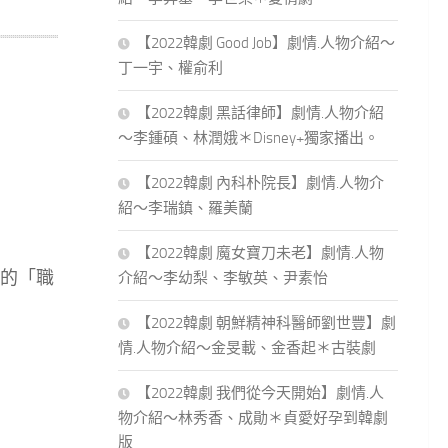
【2022韓劇 Good Job】劇情.人物介紹～
丁一宇、權俞利
【2022韓劇 黑話律師】劇情.人物介紹
～李鍾碩、林潤娥＊Disney+獨家播出。
【2022韓劇 內科朴院長】劇情.人物介
紹～李瑞鎮、羅美蘭
【2022韓劇 魔女寶刀未老】劇情.人物
的「職
介紹～李幼梨、李敏英、尹素怡
【2022韓劇 朝鮮精神科醫師劉世豐】劇
情.人物介紹～金旻載、金香起＊古裝劇
【2022韓劇 我們從今天開始】劇情.人
物介紹～林秀香、成勛＊貞愛好孕到韓劇
版