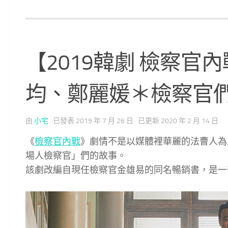
【2019韓劇 檢察官
均、鄭麗媛＊檢察官
由
小宅
· 已發表
2019 年 7 月 26 日
· 已更新
2020 年 2 月 14 日
《
檢察官內戰
》劇情不是以媒體裡華麗的法曹人為
場人檢察官」們的故事。
該劇改編自現任檢察官金雄易的同名暢銷書，是