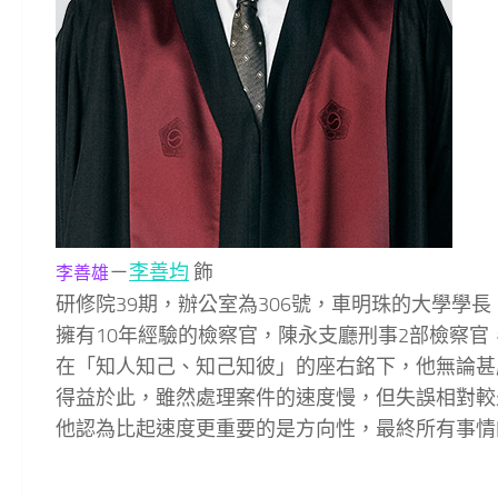
－
李善均
飾
李善雄
研修院39期，辦公室為306號，車明珠的大學學
擁有10年經驗的檢察官，陳永支廳刑事2部檢察官
在「知人知己、知己知彼」的座右銘下，他無論甚
得益於此，雖然處理案件的速度慢，但失誤相對較
他認為比起速度更重要的是方向性，最終所有事情