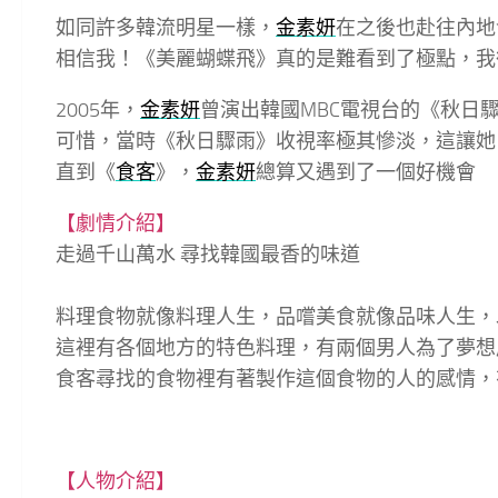
如同許多韓流明星一樣，
金素妍
在之後也赴往內地
相信我！《美麗蝴蝶飛》真的是難看到了極點，我
2005年，
金素妍
曾演出韓國MBC電視台的《秋日
可惜，當時《秋日驟雨》收視率極其慘淡，這讓她
直到《
食客
》，
金素妍
總算又遇到了一個好機會
【劇情介紹】
走過千山萬水 尋找韓國最香的味道
料理食物就像料理人生，品嚐美食就像品味人生，
這裡有各個地方的特色料理，有兩個男人為了夢想
食客尋找的食物裡有著製作這個食物的人的感情，
【人物介紹】