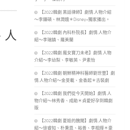
【2022韓劇 黑話律師】劇情.人物介紹
～李鍾碩、林潤娥＊Disney+獨家播出。
、人
【2022韓劇 內科朴院長】劇情.人物介
紹～李瑞鎮、羅美蘭
【2022韓劇 魔女寶刀未老】劇情.人物
介紹～李幼梨、李敏英、尹素怡
【2022韓劇 朝鮮精神科醫師劉世豐】劇
情.人物介紹～金旻載、金香起＊古裝劇
【2022韓劇 我們從今天開始】劇情.人
物介紹～林秀香、成勛＊貞愛好孕到韓劇
版
【2022韓劇 夏娃的醜聞】劇情.人物介
紹～徐睿知、朴秉恩、裕善、李相燁＊豪