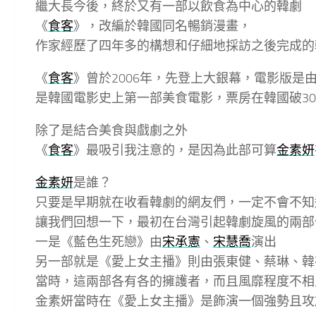
繼大長今後，終於又有一部以飲食為中心的韓劇
《
食客
》，改編於韓國同名暢銷漫畫，
作家經歷了四年多的構想和仔細地採訪之後完成的
《
食客
》曾於2006年，先登上大銀幕，電影版是
是韓國電影史上第一部美食電影，票房在韓國破30
除了是結合美食與戲劇之外
《
食客
》最吸引我注意的，是因為此部可算
金素妍
金素妍
是誰？
只要是早期就在收看韓劇的網友們，一定不會不知
讓我們回想一下，最初在台灣引起韓劇旋風的兩部
一是《藍色生死戀》由
宋承憲
、
宋慧喬
演出
另一部就是《愛上女主播》則由張東健、蔡琳、韓
當時，這兩部各有各的擁護者，而且風靡程度不相
金素妍當時在《愛上女主播》是飾演一個強勢且攻