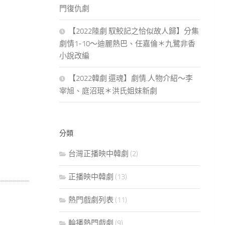
門復仇劇
【2022陸劇 馭鮫記之恰似故人歸】分集
劇情1-10～迪麗熱巴、任嘉倫＊九鷺非香
小說改編
【2022韓劇 還魂】劇情.人物介紹～李
宰旭、庭沼珉＊洪氏姐妹新劇
分類
台灣正播映中韓劇
(2)
正播映中韓劇
(13)
熱門戲劇列表
(11)
輪播熱門戲劇
(9)