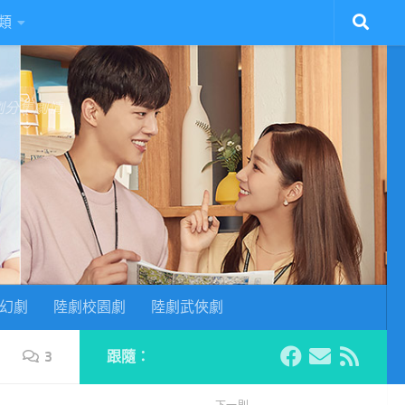
類
陸劇分集劇情
幻劇
陸劇校園劇
陸劇武俠劇
3
跟隨：