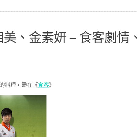
美、金素妍 – 食客劇情
的料理，盡在《
食客
》