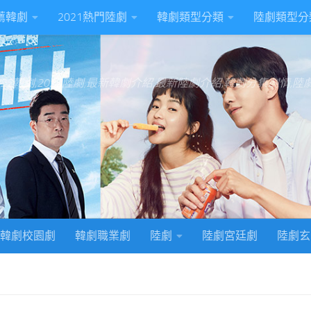
推薦韓劇
2021熱門陸劇
韓劇類型分類
陸劇類型分
022韓劇,2022陸劇,最新韓劇介紹,最新陸劇介紹,韓劇分集劇情,
韓劇校園劇
韓劇職業劇
陸劇
陸劇宮廷劇
陸劇玄