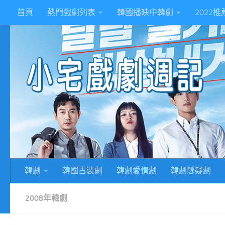
首頁
熱門戲劇列表
韓國播映中韓劇
2022
Skip to content
2
韓劇
韓國古裝劇
韓劇愛情劇
韓劇懸疑劇
2008年韓劇