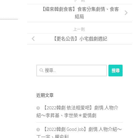
下一則
【緯來韓劇食客】食客分集劇情、食客
結局
上一則
【更名公告】小宅戲劇週記
搜
尋
關
鍵
近期文章
字:
【2022韓劇 依法相爱吧】劇情.人物介
紹～李昇基、李世榮＊愛情劇
【2022韓劇 Good Job】劇情.人物介紹～
丁一宇、權俞利