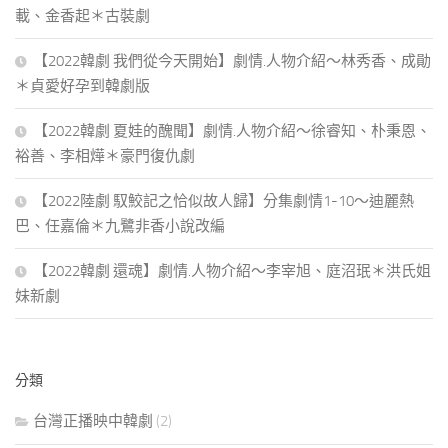
載、金香起＊古裝劇
【2022韓劇 我們從今天開始】劇情.人物介紹～林秀香、成勛
＊貞愛好孕到韓劇版
【2022韓劇 夏娃的醜聞】劇情.人物介紹～徐睿知、朴秉恩、
裕善、李相燁＊豪門復仇劇
【2022陸劇 馭鮫記之恰似故人歸】分集劇情1-10～迪麗熱
巴、任嘉倫＊九鷺非香小說改編
【2022韓劇 還魂】劇情.人物介紹～李宰旭、庭沼珉＊洪氏姐
妹新劇
分類
台灣正播映中韓劇
(2)