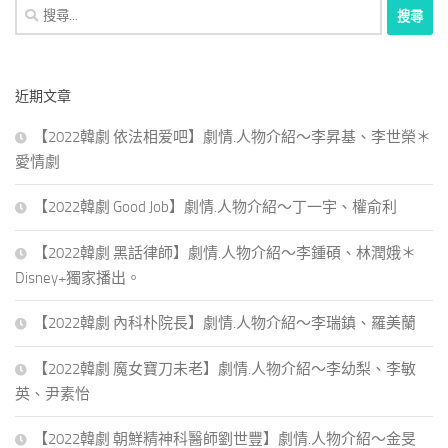
搜
尋
關
鍵
近期文章
字:
【2022韓劇 依法相爱吧】劇情.人物介紹～李昇基、李世榮＊
愛情劇
【2022韓劇 Good Job】劇情.人物介紹～丁一宇、權俞利
【2022韓劇 黑話律師】劇情.人物介紹～李鍾碩、林潤娥＊
Disney+獨家播出。
【2022韓劇 內科朴院長】劇情.人物介紹～李瑞鎮、羅美蘭
【2022韓劇 魔女寶刀未老】劇情.人物介紹～李幼梨、李敏
英、尹素怡
【2022韓劇 朝鮮精神科醫師劉世豐】劇情.人物介紹～金旻