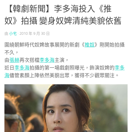
【韓劇新聞】李多海投入《推
奴》拍攝 變身奴婢清純美貌依舊
由
小宅
·
2010 年 9 月 30 日
圍繞朝鮮時代奴婢故事展開的新劇《
推奴
》剛開始拍攝
不久，
由
張赫
再次搭檔
李多海
主演，
近日
李多海
拍攝的第一場戲劇照曝光，飾演奴婢的
李多
海
儘管素顏上陣依然美貌出眾，獲得不少觀眾關注。