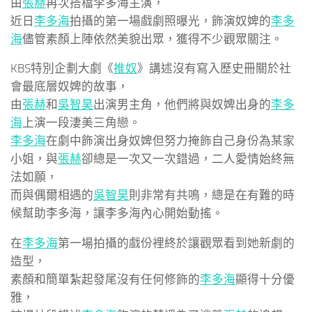
由
張赫
再次搭檔李多海主演，
近日
李多海
拍攝的第一場戲劇照曝光，飾演奴婢的
李多
海
儘管素顏上陣依然美貌出眾，獲得不少觀眾關注。
KBS特別企劃大劇《
推奴
》講述沒有寫入歷史冊關於社
會最底層奴婢的故事，
由
張赫
和
吳智昊
出演男主角，他們將與奴婢出身的
李多
海
上演一段淒美三角戀。
李多海
在劇中飾演出身奴婢但努力掩飾自己身份為某家
小姐，與
張赫
卻總是一次又一次錯過，二人愛情始終無
法如願，
而與偶爾相遇的
吳智昊
則非常有共鳴，總是在有難的時
候幫助李多海，讓李多海內心開始動搖。
在
李多海
第一場拍攝的戲份裡終於讓觀眾看到她新劇的
造型，
素顏和簡單紮起發尾沒有任何修飾的
李多海
顯得十分優
雅，