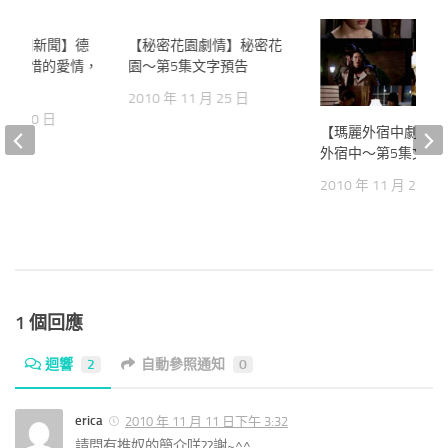
王相關新聞】德
16
【秘密花園劇情】秘密花
2
令人惋惜的愛情，
園～第5集文字預告
升
2010 年 11 月 25 日
2 月 10 日
【瑪麗外宿中劇情】
外宿中～第5集文字
2010 年 11 月 21 日
1 個回應
迴響
2
自動參照通知
0
erica
2010 年 11 月 11 日下午 3:32
請問有推奴的簡介咩??謝~^^