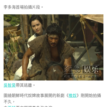
李多海首場拍攝片段。
吳智昊
帶其逃離。
圍繞朝鮮時代奴婢故事展開的新劇《
推奴
》剛開始拍攝
不久，