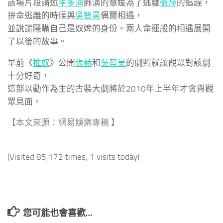
該場片段講述
李多海
飾演的慧媛為了逃離
張赫
的追趕，
拚命逃離的時候與
吳智昊
偶爾相遇，
並說謊隱瞞自己是奴婢的身份。兩人命運般的相遇展開
了以後的故事。
早前《
推奴
》公開
張赫
和
吳智昊
的劇照就讓觀眾對該劇
十分好奇，
這部以動作為主的古裝大劇將於2010年上半年才會與觀
眾見面。
【本文來源：網易娛樂專稿 】
(Visited 85,172 times, 1 visits today)
您可能也會喜歡…