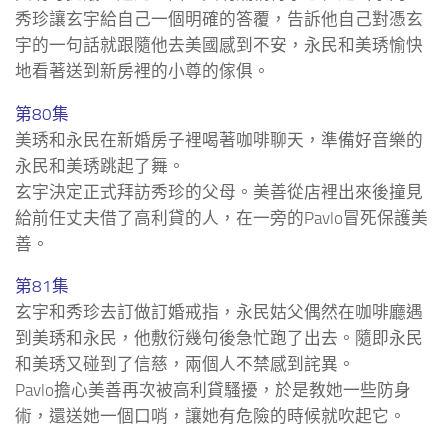
秀珍讓玄宇給自己一個明確的答覆，告訴他自己對憑玄
宇的一句話就跟隨他去美國感到不安，永民和美琇愉快
地看著送到新房裡的小尊的傢俱。
第80集
美琇和永民在新婚房子裡喝著咖啡聊天，準備好音樂的
永民和美琇跳起了舞。
玄宇決定正式拜訪秀珍的父母。美善從店裡出來後撞見
給前任丈夫借了高利貸的人，在一旁的Pavlo冒死保護美
善。
第81集
玄宇和秀珍去訂做訂婚戒指，永民姑父偶然在咖啡廳遇
到美琇和永民，他敷衍幾句後急忙跑了出去。隨即永民
和美琇又碰到了信慈，兩個人不禁感到詫異。
Pavlo擔心美善再次被高利貸騷擾，於是教她一些防身
術，還送她一個口哨，讓她有危險的時候就吹起它。