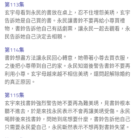
第113集
玄宇母看到永民的書放在桌上，忍不住埋怨美琇，玄宇
告訴她是自己買的書。永民讓書鈴不要再給小尊買禮
物，書鈴告訴他自己有話劇票，讓永民一起去觀看，永
民告訴她自己決定去相親。
第114集
書鈴想盡方法讓永民回心轉意，她帶著小尊去買衣服，
之後把小尊帶到自己的家。永民知道後警告書鈴不要再
利用小尊。玄宇母越來越不相信美琇，還問起解除婚約
的真正原因。
第115集
玄宇來找書鈴強烈警告她不要再為難美琇，見書鈴根本
聽不進去，於是來找永民表示不會再讓美琇受傷。永民
喝醉後來找書鈴，問她到底想要什麼，書鈴告訴他自己
只需要永民愛自己，永民斷然表示不想再對書鈴失望。