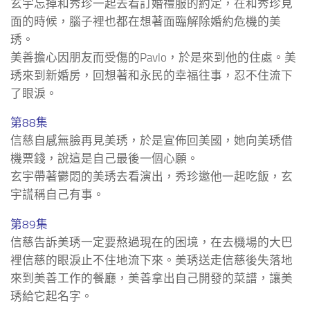
玄宇忘掉和秀珍一起去看訂婚禮服的約定，在和秀珍見
面的時候，腦子裡也都在想著面臨解除婚約危機的美
琇。
美善擔心因朋友而受傷的Pavlo，於是來到他的住處。美
琇來到新婚房，回想著和永民的幸福往事，忍不住流下
了眼淚。
第88集
信慈自感無臉再見美琇，於是宣佈回美國，她向美琇借
機票錢，說這是自己最後一個心願。
玄宇帶著鬱悶的美琇去看演出，秀珍邀他一起吃飯，玄
宇謊稱自己有事。
第89集
信慈告訴美琇一定要熬過現在的困境，在去機場的大巴
裡信慈的眼淚止不住地流下來。美琇送走信慈後失落地
來到美善工作的餐廳，美善拿出自己開發的菜譜，讓美
琇給它起名字。