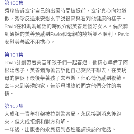
第100集
秀珍告訴玄宇自己的出國時間被提前，玄宇真心向她道
歉，秀珍反過來安慰玄宇說很高興看到他健康的樣子。
Pavlo在和媽媽通話的時候介紹美善是個好女人。偶然聽
到通話的美善預感到Pavlo和母親的談話並不順利，Pavlo
安慰美善說不用擔心。
第101集
Pavlo計劃帶著美善和孩子們一起春遊，他精心準備了阿
根廷包子，美善猶豫著告訴他自己突然不想去，在美琇
母的催促下最後帶著孩子去春遊，但心情仍感到複雜。
玄宇來到美琇的家，告訴母親終於同意他們交往的事
情。
第102集
大成和一青年打架被拉到警察局，永民接到消息後跑
來，但大成拒絕和對方和解。
一年後，出版書的永民接到各種邀請採訪的電話。