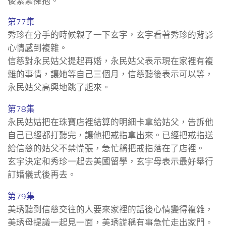
後緊緊擁抱。
第77集
秀珍在分手的時候親了一下玄宇，玄宇看著秀珍的背影
心情感到複雜。
信慈對永民姑父提起再婚，永民姑父表示現在家裡有複
雜的事情，讓她等自己三個月，信慈聽後表示可以等，
永民姑父高興地跳了起來。
第78集
永民姑姑把在珠寶店裡結算的明細卡拿給姑父，告訴他
自己已經都打聽完，讓他把戒指拿出來。已經把戒指送
給信慈的姑父不禁慌張，急忙稱把戒指落在了店裡。
玄宇決定和秀珍一起去美國留學，玄宇母表示最好舉行
訂婚儀式後再去。
第79集
美琇聽到信慈交往的人要來家裡的話後心情變得複雜，
美琇母提議一起見一面，美琇謊稱有事急忙走出家門。