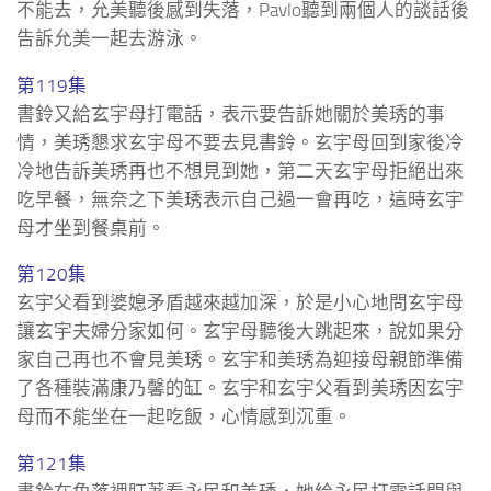
不能去，允美聽後感到失落，Pavlo聽到兩個人的談話後
告訴允美一起去游泳。
第119集
書鈴又給玄宇母打電話，表示要告訴她關於美琇的事
情，美琇懇求玄宇母不要去見書鈴。玄宇母回到家後冷
冷地告訴美琇再也不想見到她，第二天玄宇母拒絕出來
吃早餐，無奈之下美琇表示自己過一會再吃，這時玄宇
母才坐到餐桌前。
第120集
玄宇父看到婆媳矛盾越來越加深，於是小心地問玄宇母
讓玄宇夫婦分家如何。玄宇母聽後大跳起來，說如果分
家自己再也不會見美琇。玄宇和美琇為迎接母親節準備
了各種裝滿康乃馨的缸。玄宇和玄宇父看到美琇因玄宇
母而不能坐在一起吃飯，心情感到沉重。
第121集