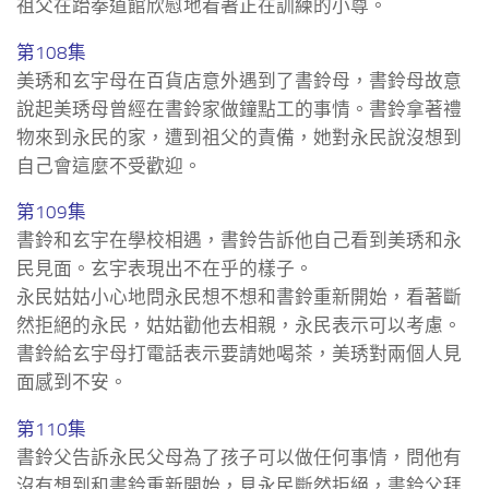
祖父在跆拳道館欣慰地看著正在訓練的小尊。
第108集
美琇和玄宇母在百貨店意外遇到了書鈴母，書鈴母故意
說起美琇母曾經在書鈴家做鐘點工的事情。書鈴拿著禮
物來到永民的家，遭到祖父的責備，她對永民說沒想到
自己會這麼不受歡迎。
第109集
書鈴和玄宇在學校相遇，書鈴告訴他自己看到美琇和永
民見面。玄宇表現出不在乎的樣子。
永民姑姑小心地問永民想不想和書鈴重新開始，看著斷
然拒絕的永民，姑姑勸他去相親，永民表示可以考慮。
書鈴給玄宇母打電話表示要請她喝茶，美琇對兩個人見
面感到不安。
第110集
書鈴父告訴永民父母為了孩子可以做任何事情，問他有
沒有想到和書鈴重新開始，見永民斷然拒絕，書鈴父拜