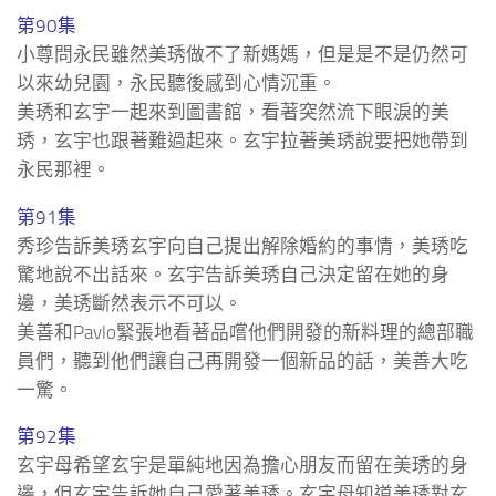
第90集
小尊問永民雖然美琇做不了新媽媽，但是是不是仍然可
以來幼兒園，永民聽後感到心情沉重。
美琇和玄宇一起來到圖書館，看著突然流下眼淚的美
琇，玄宇也跟著難過起來。玄宇拉著美琇說要把她帶到
永民那裡。
第91集
秀珍告訴美琇玄宇向自己提出解除婚約的事情，美琇吃
驚地說不出話來。玄宇告訴美琇自己決定留在她的身
邊，美琇斷然表示不可以。
美善和Pavlo緊張地看著品嚐他們開發的新料理的總部職
員們，聽到他們讓自己再開發一個新品的話，美善大吃
一驚。
第92集
玄宇母希望玄宇是單純地因為擔心朋友而留在美琇的身
邊，但玄宇告訴她自己愛著美琇。玄宇母知道美琇對玄