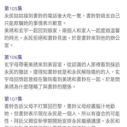
第105集
永民姑姑接到書鈴的電話後大吃一驚，書鈴對過去自己
只能欺騙她的事情表示歉意。
美琇和玄宇一起回到娘家，兩個人和家人一起度過溫馨
的時光。永民拒絕和書鈴見面，於是書鈴來到他的辦公
室。
第106集
玄宇母帶著美琇來到美容室，從認識的人那裡看到採訪
永民的雜誌，還得知書鈴就是和永民解除婚約的人。玄
宇母回想起曾經在醫院看到美琇和書鈴在一起，於是問
美琇為什麼隱瞞了與書鈴的關係。
第107集
書鈴告訴父母不打算回巴黎，書鈴父母絞盡腦汁地勸
她，但書鈴表示現在永民是一個人，所以有復合的可能
性，拜託父親從新學期開始安排永民繼續講課。永民和