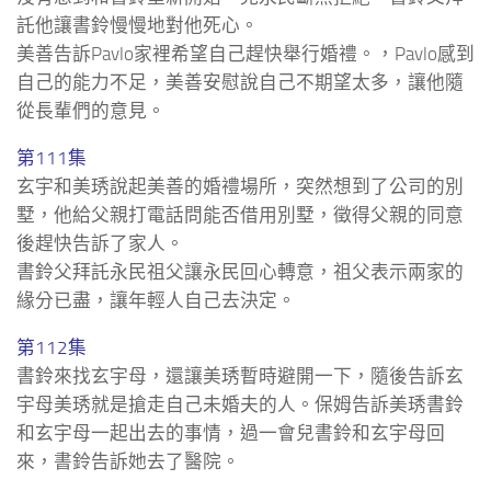
託他讓書鈴慢慢地對他死心。
美善告訴Pavlo家裡希望自己趕快舉行婚禮。，Pavlo感到
自己的能力不足，美善安慰說自己不期望太多，讓他隨
從長輩們的意見。
第111集
玄宇和美琇說起美善的婚禮場所，突然想到了公司的別
墅，他給父親打電話問能否借用別墅，徵得父親的同意
後趕快告訴了家人。
書鈴父拜託永民祖父讓永民回心轉意，祖父表示兩家的
緣分已盡，讓年輕人自己去決定。
第112集
書鈴來找玄宇母，還讓美琇暫時避開一下，隨後告訴玄
宇母美琇就是搶走自己未婚夫的人。保姆告訴美琇書鈴
和玄宇母一起出去的事情，過一會兒書鈴和玄宇母回
來，書鈴告訴她去了醫院。