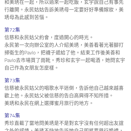
和美琇在一起，所以過來一起吃飯，玄宇說自己有事先
行離開。永民姑姑告訴美琇母一定要好好準備嫁妝，美
琇母為此感到苦惱。
第72集
信慈和永民姑父約會，度過開心的時光。
永民第一次向辦公室的人介紹美琇，美善看著光著腳打
掃衛生的Pavlo，把襪子遞給了他。結束工作後美善和
Pavlo去市場買了雨靴。秀珍和玄宇一起喝酒，她問玄宇
自己作為女朋友怎麼樣。
第73集
信慈被永民姑父的唱歌水平迷倒，告訴他自己越來越喜
歡上他。永民姑父被信慈的告白高興得不知所措。
美琇和永民在網上選擇蜜月旅行的地方。
第74集
秀珍直截了當地問美琇是不是對玄宇沒有任何超出友誼
之外的感情，美琇不快地告訴她自己即將要舉行婚禮，