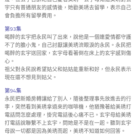
宇只有普通朋友的感情後，她勸美琇去留學，表示自己
會負擔所有留學費用。
第93集
喝醉的玄宇把永民叫了出來，說他是一個連愛情都守護
不了的膽小鬼，自己討厭讓美琇流眼淚的永民。永民把
喝醉的玄宇送回家，玄宇母看著倒在床上的玄宇感到傷
心。
祖父對永民說希望姑父和姑姑能重新和好，但永民表示
現在還不想見到姑父。
第94集
永民把新婚房轉讓給了別人，隨後整理事先放進去的行
李，突然看到美琇拿過來的咖啡機，他猶豫著給美琇打
電話問怎麼處理，掛完電話後心痛不已。玄宇母給美琇
打電話說聯繫不上玄宇，問她是不是在一起。聽到玄宇
母說一切都是因為美琇而起，美琇不知道如何回答。