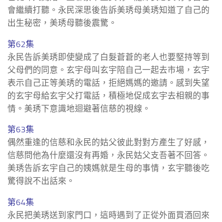
會繼續打聽。永民深思後告訴美琇母美琇知道了自己的
出生秘密，美琇母聽後震驚。
第62集
永民告訴美琇即使變成了白髮蒼蒼的老人也要堅持等到
父母們的同意。玄宇母叫玄宇陪自己一起去市場，玄宇
表示自己正等美琇的電話，拒絕媽媽的邀請。感到失望
的玄宇母給玄宇父打電話，積極地促成玄宇去相親的事
情。美琇下意識地迴避著信慈的視線。
第63集
偶然重逢的信慈和永民的姑父彼此對對方產生了好感，
信慈問他為什麼還沒有再婚，永民姑父支吾著不回答。
美琇告訴玄宇自己的姨媽就是生母的事情，玄宇聽後吃
驚得說不出話來。
第64集
永民把美琇送到家門口，這時遇到了正從外面買酒回來