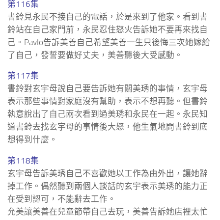
第116集
書鈴見永民不接自己的電話，於是來到了他家。看到書
鈴站在自己家門前，永民忍住怒火告訴她不要再來找自
己。Pavlo告訴美善自己希望美善一生只後悔三次她嫁給
了自己，發誓要做好丈夫，美善聽後大受感動。
第117集
書鈴對玄宇母說自己要告訴她有關美琇的事情，玄宇母
表示那些事情對家庭沒有幫助，表示不想再聽。但書鈴
執意說出了自己兩次看到過美琇和永民在一起。永民知
道書鈴去找玄宇母的事情後大怒，他生氣地問書鈴到底
想得到什麼。
第118集
玄宇母告訴美琇自己不喜歡她以工作為由外出，讓她辭
掉工作。偶然聽到兩個人談話的玄宇表示美琇的能力正
在受到認可，不能辭去工作。
允美讓美善在兒童節帶自己去玩，美善告訴她店裡太忙