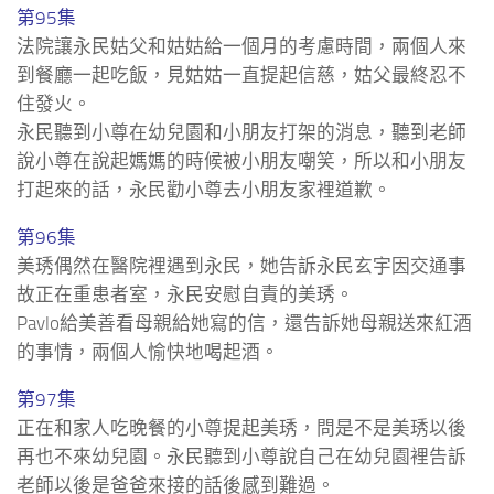
第95集
法院讓永民姑父和姑姑給一個月的考慮時間，兩個人來
到餐廳一起吃飯，見姑姑一直提起信慈，姑父最終忍不
住發火。
永民聽到小尊在幼兒園和小朋友打架的消息，聽到老師
說小尊在說起媽媽的時候被小朋友嘲笑，所以和小朋友
打起來的話，永民勸小尊去小朋友家裡道歉。
第96集
美琇偶然在醫院裡遇到永民，她告訴永民玄宇因交通事
故正在重患者室，永民安慰自責的美琇。
Pavlo給美善看母親給她寫的信，還告訴她母親送來紅酒
的事情，兩個人愉快地喝起酒。
第97集
正在和家人吃晚餐的小尊提起美琇，問是不是美琇以後
再也不來幼兒園。永民聽到小尊說自己在幼兒園裡告訴
老師以後是爸爸來接的話後感到難過。