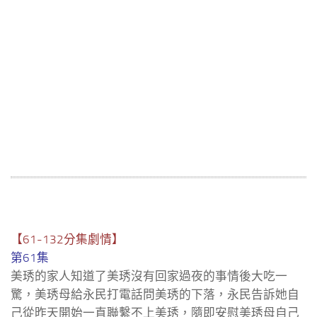
【61-132分集劇情】
第61集
美琇的家人知道了美琇沒有回家過夜的事情後大吃一
驚，美琇母給永民打電話問美琇的下落，永民告訴她自
己從昨天開始一直聯繫不上美琇，隨即安慰美琇母自己