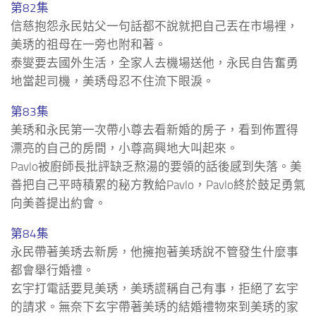
第82集
信慈抱怨永民姑父一句話都不說就把自己丟在市場裡，
美琇的祖母在一旁也附和著。
泰燮要去國外生活，全家人去機場送他，永民自告奮勇
地當起司機，美琇母忍不住流下眼淚。
第83集
美琇和永民第一次帶小尊去看新婚的房子，看到佈置得
漂亮的自己的房間，小尊高興地大叫起來。
Pavlo被廚師長批評缺乏熬湯的要領的話後感到失落。美
善把自己平時積累的秘方教給Pavlo，Pavlo終於鼓足勇氣
向美善提出約會。
第84集
永民帶著美琇去新房，他擁抱著美琇說不管發生什麼事
都會舉行婚禮。
玄宇打電話要見美琇，美琇謊稱自己有事，拒絕了玄宇
的請求。無奈下玄宇帶著美琇的結婚禮物來到美琇的家