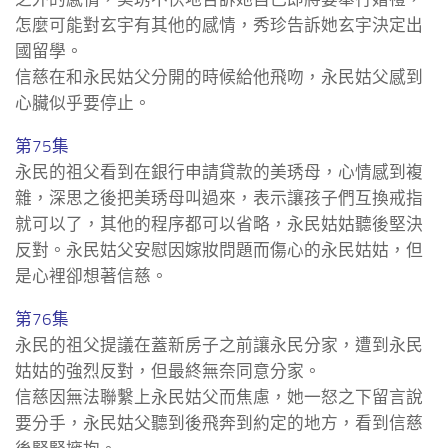
怎麼可能對玄宇有其他的感情，秀珍告訴她玄宇決定出
國留學。
信慈在和永民姑父分開的時候給他飛吻，永民姑父感到
心臟似乎要停止。
第75集
永民的祖父看到在銀行申請貸款的美琇母，心情感到複
雜，深思之後把美琇母叫過來，表示讓孩子們互換戒指
就可以了，其他的程序都可以省略，永民姑姑聽後堅決
反對。永民姑父安慰因嫁妝問題而傷心的永民姑姑，但
是心裡卻想著信慈。
第76集
永民的祖父提議在蓋新房子之前讓永民分家，遭到永民
姑姑的強烈反對，但最終無奈同意分家。
信慈因無法聯繫上永民姑父而焦慮，她一怒之下留言說
要分手，永民姑父聽到後飛奔到約定的地方，看到信慈