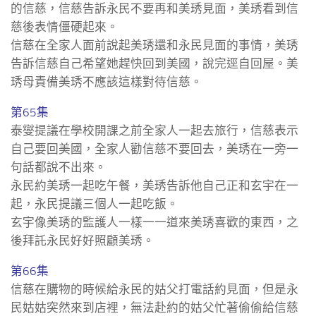
的信慈，信慈告訴永民不要再和美琇見面，美琇看到信
慈後表情僵硬起來。
信慈在全家人面前說起美琇還和永民見面的事情，美琇
告訴信慈自己希望她趕快回到美國，說完逕自回屋。美
琇母責備美琇不應該這樣對待信慈。
第65集
泰燮提議在學校開課之前全家人一起去旅行，信慈表示
自己要回美國，全家人勸信慈不要回去，美琇在一旁一
句話都說不出來。
永民約美琇一起吃午餐，美琇告訴他自己正和玄宇在一
起，永民提議三個人一起吃飯。
玄宇像美琇的監護人一樣一一道來美琇喜歡的東西，之
後拜託永民好好照顧美琇。
第66集
信慈在購物的時候給永民的姑父打電話約見面，但是永
民姑姑突然來到店裡，無法赴約的姑父忙著偷偷給信慈