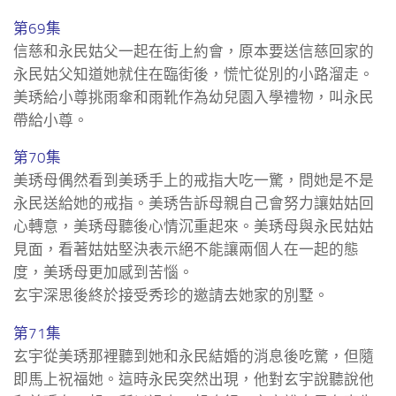
第69集
信慈和永民姑父一起在街上約會，原本要送信慈回家的
永民姑父知道她就住在臨街後，慌忙從別的小路溜走。
美琇給小尊挑雨傘和雨靴作為幼兒園入學禮物，叫永民
帶給小尊。
第70集
美琇母偶然看到美琇手上的戒指大吃一驚，問她是不是
永民送給她的戒指。美琇告訴母親自己會努力讓姑姑回
心轉意，美琇母聽後心情沉重起來。美琇母與永民姑姑
見面，看著姑姑堅決表示絕不能讓兩個人在一起的態
度，美琇母更加感到苦惱。
玄宇深思後終於接受秀珍的邀請去她家的別墅。
第71集
玄宇從美琇那裡聽到她和永民結婚的消息後吃驚，但隨
即馬上祝福她。這時永民突然出現，他對玄宇說聽說他