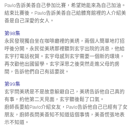
Pavlo告訴美善自己參加比賽，希望她能來為自己加油。
結束比賽後，Pavlo告訴美善自己給體育館裡的人介紹美
善是自己深愛的女人。
第98集
永民發現獨自坐在咖啡廳裡的美琇，兩個人簡單地打招
呼後分開。永民從美琇那裡聽到玄宇出院的消息，他給
玄宇打電話祝賀。玄宇母感到玄宇需要一個新的環境，
再次勸他出國留學。玄宇深思之後突然走進父母的房
間，告訴他們自己有話要說。
第99集
玄宇問美琇是不是故意躲避自己，美琇告訴他自己真的
有事，約他第二天見面，玄宇聽後鬆了口氣。
廚師長要給Pavlo介紹女友，Pavlo告訴他自己已經有了女
朋友，廚師長問美善知不知道這個事情，美善慌張地表
示不知道。