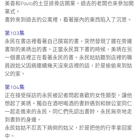
美善和Pavlo的土豆排骨店開業，過去的老闆也來參加開
業式。
書鈴來到過去的公寓裡，看著屋內的東西陷入了沉思。
第103集
永民在書店裡看著自己撰寫的書，突然發現了擺在旁邊
書架的美琇出的書。正當永民買下書的時候，美琇在另
一個書店裡正在看著永民的書。永民姑姑聽到店裡的職
員說姑父因病連續幾天沒來店裡的話，於是偷偷來到姑
父的家。
第104集
正在接受採訪的永民被記者問起喜歡的女性類型，讓他
想起了美琇。獨自在酒吧喝酒的書鈴遇到和辦公室同仁
一起走進來的永民，同仁們先認出書鈴，永民無奈地走
到書鈴的身邊。
永民姑姑不忍丟下病倒的姑父，於是把他的行李拿回家
中。