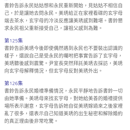
書鈴告訴永民姑姑想和永民重新開始，見姑姑不相信自
己，於是讓她去問永民。美琇給正在家裡看碟的玄宇母
端去茶水，玄宇母的冷淡反應讓美琇感到難堪。書鈴懇
求永民祖父重新接受自己，讓祖父感到為難。
第125集
書鈴告訴美琇今後即使偶然遇到永民也不要裝出認識的
樣子，還說自己是受永民的囑咐把事實告訴了玄宇母，
美琇聽後感到震驚。尹室長突然拜託美琇去採訪，美琇
向玄宇母解釋情況，但玄宇母反對美琇外出。
第126集
書鈴告訴永民婚禮準備情況，永民平靜地告訴書鈴一切
由她準備。美琇母來找玄宇母，對她給美善的婚禮提供
場所表示謝意，玄宇母告訴她自從美琇嫁過來之後家裡
亂了很多，還表示自己知道美琇的出生秘密和解除婚約
的真正理由後非常吃驚。