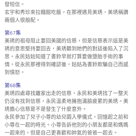
發短信。
玄宇和秀珍來拉麵館吃飯，在那裡遇見美琇，美琇稱讚
兩個人很般配。
第67集
美琇的祖母阻止要回美國的信慈，但是信慈表示這是美
琇的意思堅持要回去，美琇聽到她們的對話後陷入了沉
思。永民姑姑知道了書鈴早就打算要做墮胎手術的事
情，從永民那裡得到確認後，姑姑為書鈴欺騙自己而感
到憤怒。
第68集
美琇四處尋找離家出走的信慈，永民和美琇找了一整天
仍沒有找到信慈，永民溫柔地擁抱滿臉疲累的美琇。美
琇擔心信慈是不是發生了什麼意外。
永民參加了兒子小尊的幼兒園入學儀式，回憶起之前和
小尊在一起的時光。小尊告訴他別的小朋友都是和媽媽
一起來的，但是自己更喜歡和帥氣的爸爸一起去。