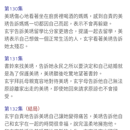
第130集
美琇傷心地看著坐在廚房裡喝酒的媽媽，感到自責的美
琇告訴媽媽一切都因自己而起，表示不會再躲避。
玄宇告訴美琇留學比分家更適合，提議一起去留學，美
琇表示自己想做一個正常生活的人，玄宇看著美琇告訴
她太殘忍。
第131集
書鈴來找美琇，告訴她永民之所以要決定和自己結婚就
是為了保護美琇，美琇聽後吃驚地望著書鈴。
玄宇拜託母親寬容地對待美琇，玄宇母告訴他自己無法
原諒離家出走的美琇，即使她回來請求原諒也不會接
受。
第132集
（結局）
玄宇自責地告訴美琇自己讓她變得痛苦，美琇告訴他自
己和玄宇在一起的時間很幸福，說完溫柔地擁抱他。