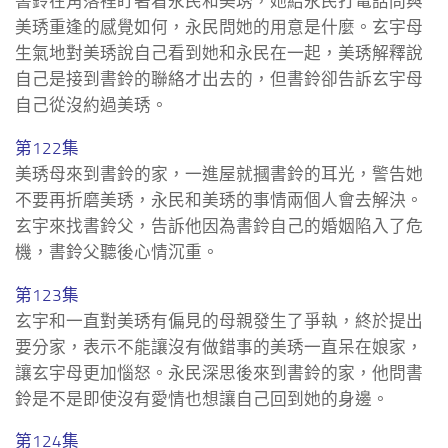
書鈴在角落裡盯著看永民和美琇，她給永民打電話問與
美琇重逢的感覺如何，永民問她的用意是什麼。玄宇母
生氣地對美琇說自己看到她和永民在一起，美琇解釋說
自己是接到書鈴的聯絡才出去的，但書鈴卻告訴玄宇母
自己從沒約過美琇。
第122集
美琇母來到書鈴的家，一進屋就摑書鈴的耳光，警告她
不要再折磨美琇，永民和美琇的事情兩個人會去解決。
玄宇來找書鈴父，告訴他因為書鈴自己的婚姻陷入了危
機，書鈴父聽後心情沉重。
第123集
玄宇和一直對美琇有偏見的母親發生了爭執，終於提出
要分家，表示不能讓沒有做錯事的美琇一直呆在娘家，
讓玄宇母更加惱怒。永民深思後來到書鈴的家，他問書
鈴是不是即使沒有愛情也想讓自己回到她的身邊。
第124集