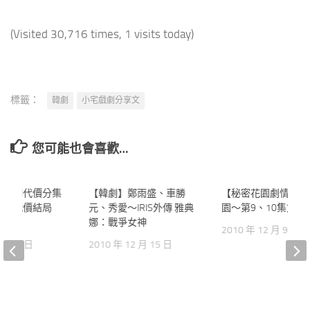
(Visited 30,716 times, 1 visits today)
標籤：
韓劇
小宅戲劇分享文
您可能也會喜歡…
愛情的代價分集
120
【韓劇】鄭雨盛、車勝
20
【秘密花園劇情】秘
情的代價結局
元、秀愛～IRIS外傳 雅典
園～第9、10集文字
）
娜：戰爭女神
2010 年 12 月 9 日
 月 25 日
2010 年 12 月 15 日