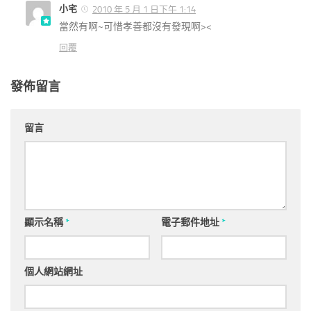
小宅
2010 年 5 月 1 日下午 1:14
當然有啊~可惜孝善都沒有發現啊><
回覆
發佈留言
留言
顯示名稱
*
電子郵件地址
*
個人網站網址