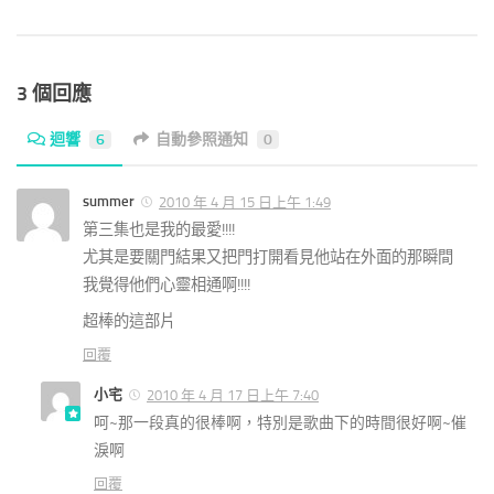
3 個回應
迴響
6
自動參照通知
0
summer
2010 年 4 月 15 日上午 1:49
第三集也是我的最愛!!!!
尤其是要關門結果又把門打開看見他站在外面的那瞬間
我覺得他們心靈相通啊!!!!
超棒的這部片
回覆
小宅
2010 年 4 月 17 日上午 7:40
呵~那一段真的很棒啊，特別是歌曲下的時間很好啊~催
淚啊
回覆