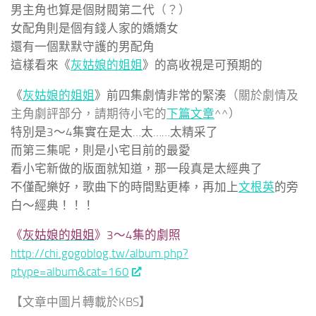
男主角也算是個財閥第二代
（？）
女配角則是個有錢人家的嬌嬌女
還有一個默默守護的男配角
這樣看來《
灰姑娘的姐姐
》的高收視是可預期的
《
灰姑娘的姐姐
》前四集劇情非常的緊湊
（關於劇情及
主角劇評部分，請期待小宅的
下篇文章
^^）
特別是3～4集實在是太…太……太精采了
而第三集呢，則是小宅目前的最愛
看小宅新做的版面就知道，那一段真是太經典了
不僅配樂好，歌曲下的時間點更棒，再加上
文根英
的旁
白～經典！！！
《
灰姑娘的姐姐
》3～4集的劇照
http://chi.gogoblog.tw/album.php?
ptype=album&cat=160
【文章中圖片轉載於KBS】