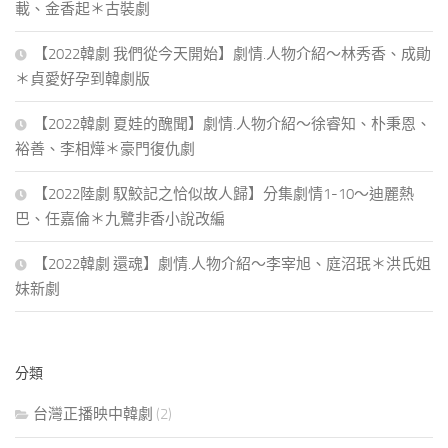
載、金香起＊古裝劇
【2022韓劇 我們從今天開始】劇情.人物介紹～林秀香、成勛
＊貞愛好孕到韓劇版
【2022韓劇 夏娃的醜聞】劇情.人物介紹～徐睿知、朴秉恩、
裕善、李相燁＊豪門復仇劇
【2022陸劇 馭鮫記之恰似故人歸】分集劇情1-10～迪麗熱
巴、任嘉倫＊九鷺非香小說改編
【2022韓劇 還魂】劇情.人物介紹～李宰旭、庭沼珉＊洪氏姐
妹新劇
分類
台灣正播映中韓劇
(2)