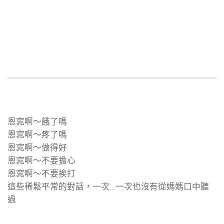
恩窕啊～餓了嗎
恩窕啊～疼了嗎
恩窕啊～做得好
恩窕啊～不要擔心
恩窕啊～不要挨打
這些稀鬆平常的對話，一次…一次也沒有從媽媽口中聽
過