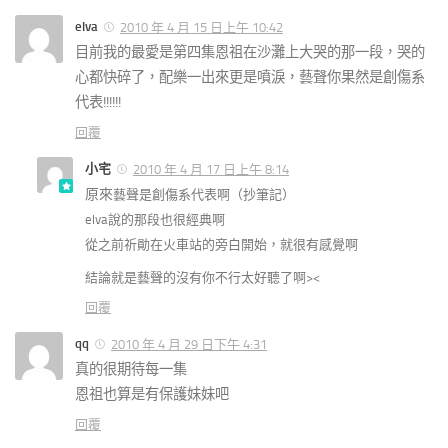
elva
2010 年 4 月 15 日上午 10:42
目前我的最愛是第四集恩祖在沙灘上大哭的那一段，哭的
心都快碎了，配樂一出來更是噴淚，藝聲你果然是創傷系
代表!!!!!!
回覆
小宅
2010 年 4 月 17 日上午 8:14
原來
藝聲是創傷系代表啊（抄筆記）
elva說的那段也很經典啊
從之前祈勛在火車站的旁白開始，就很有感覺啊
結論就是藝聲的沒有你不行太好聽了啊><
回覆
qq
2010 年 4 月 29 日下午 4:31
真的很期待每一集
恩祖也算是有保護妹妹吧
回覆