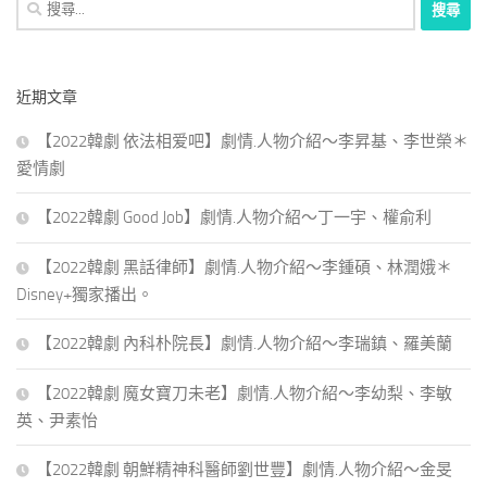
搜
尋
關
鍵
近期文章
字:
【2022韓劇 依法相爱吧】劇情.人物介紹～李昇基、李世榮＊
愛情劇
【2022韓劇 Good Job】劇情.人物介紹～丁一宇、權俞利
【2022韓劇 黑話律師】劇情.人物介紹～李鍾碩、林潤娥＊
Disney+獨家播出。
【2022韓劇 內科朴院長】劇情.人物介紹～李瑞鎮、羅美蘭
【2022韓劇 魔女寶刀未老】劇情.人物介紹～李幼梨、李敏
英、尹素怡
【2022韓劇 朝鮮精神科醫師劉世豐】劇情.人物介紹～金旻