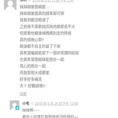
SAVI
2010 年 5 月 21 日下午 2:54
妹妹越後面越狠…..
妹妹越後面真的越來越可憐
我看到都流眼淚了
之前很不喜歡她因為他總是長不大
但是看他最後喊媽媽別走的時候
真的很揪心耶!!
眼淚都不自主的留了下來
真希望編劇能留下一個非常讚的結局
也真希望兩姐妹能抱在一起
真心的抱在一起
而我發現大成都家
好多好多痛苦
天ㄚ 好難過唷!!!
回覆
小宅
2010 年 5 月 25 日下午 12:50
妹妹啊~~~
最近小宅實在是對她挺沒好感的><