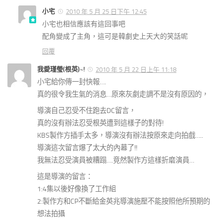
小宅
2010 年 5 月 25 日下午 12:45
小宅也相信應該有這回事吧
配角變成了主角，這可是韓劇史上天大的笑話呢
回覆
我愛瑾瑩(根英)~!
2010 年 5 月 22 日上午 11:18
小宅給你傳一封快報….
真的很令我生氣的消息…原來灰劇走調不是沒有原因的，
導演自己忍受不住跑去DC留言，
真的沒有辦法忍受根英遭到這樣子的對待!
KBS製作方插手太多，導演沒有辦法按原來走向拍戲…..
導演這次留言爆了太大的內幕了!!
我無法忍受演員被糟蹋….竟然製作方這樣折磨演員…
這是導演的留言：
1:4集以後好像換了工作組
2:製作方和CP不斷給金英兆導演施壓不能按照他所預期的
想法拍攝