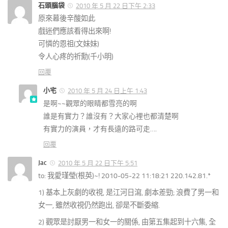
石頭腦袋
2010 年 5 月 22 日下午 2:33
原來幕後辛酸如此
戲迷們應該看得出來啊!
可憐的恩祖(文妹妹)
令人心疼的祈勳(千小明)
回覆
小宅
2010 年 5 月 24 日上午 1:43
是啊~~觀眾的眼睛都雪亮的啊
誰是有實力？誰沒有？大家心裡也都清楚啊
有實力的演員，才有長遠的路可走….
回覆
Jac
2010 年 5 月 22 日下午 5:51
to: 我愛瑾瑩(根英)~! 2010-05-22 11:18:21 220.142.81.*
1) 基本上灰劇的收視, 是江河日瀉, 劇本差勁; 浪費了男一和
女一, 雖然收視仍然跑出, 卻是不斷委縮.
2) 觀眾是討厭男一和女一的關係, 由第五集起到十六集, 全