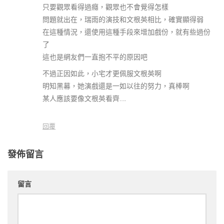
只要觀眾看得過癮，觀眾也不會覺得怎樣
問題就出在，瑞雨的演技和文根英相比，確實顯得弱
在這種情況，還使用這種手段來增加戲份，就有些過份
了
這也是網友們一直抱不平的原因吧
不過正因如此，小宅才更佩服文根英啊
明知黑幕，她演戲還是一如以往的努力，真棒啊
某人應該要像文根英看齊….
回覆
發佈留言
留言