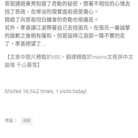
恩祖通過東秀知道了奇勳的秘密，懷著不相信的心情去
找了奇政，在慘淡的現實面前很是傷心。
錯過了向恩祖坦白機會的奇勳也很痛苦。
另外，孝善讓江淑帶著自己去找張氏，在張氏一番誠摯
的道歉之後稍有緩和，但是這時江淑卻一聲不響的走
了，孝善絕望了…
【文章中圖片轉載於KBS、翻譯轉載於moons文根英中文
論壇 千山暮雪】
(Visited 16,542 times, 1 visits today)
標籤：
韓劇