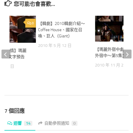
您可能也會喜歡…
8
【韓劇】2010韓劇介紹～
30
Coffee House、國家在召
喚、巨人（Giant）
2010 年 5 月 12 日
【瑪麗外宿中劇情】
宿中劇情】瑪麗
外宿中～第5集文字
第9集文字預告
2010 年 11 月 21 日
2 月 7 日
7 個回應
迴響
14
自動參照通知
0