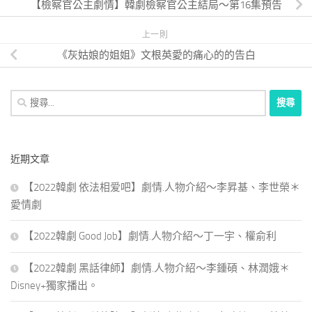
【檢察官公主劇情】韓劇檢察官公主結局～第16集預告
上一則
《灰姑娘的姐姐》文根英愛的痛心的的告白
搜
尋
關
鍵
近期文章
字:
【2022韓劇 依法相爱吧】劇情.人物介紹～李昇基、李世榮＊
愛情劇
【2022韓劇 Good Job】劇情.人物介紹～丁一宇、權俞利
【2022韓劇 黑話律師】劇情.人物介紹～李鍾碩、林潤娥＊
Disney+獨家播出。