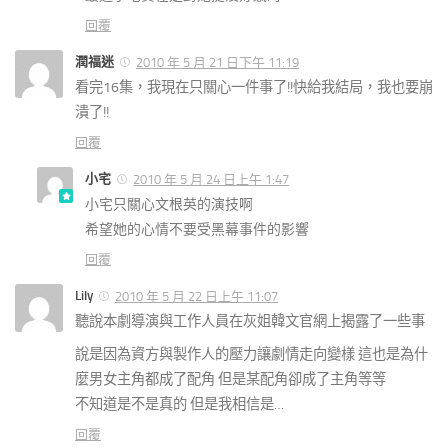
回覆
潤福迷
2010 年 5 月 21 日下午 11:19
看完16集，我現在只關心一件事了!!快給我結局，我也要崩
潰了!!
回覆
小宅
2010 年 5 月 24 日上午 1:47
小宅只關心文根英的演技啊
希望她的心情不要受黑幕事件的影響
回覆
Lily
2010 年 5 月 22 日上午 11:07
聽說本劇導演與工作人員在灰姐韓文官網上揭露了一些事
說是因為資方與製作人的壓力讓劇情走向變樣 這也是為什
麼男女主角都成了配角 但是某配角卻成了主角等等
不知道是不是真的 但是我相信是…
回覆