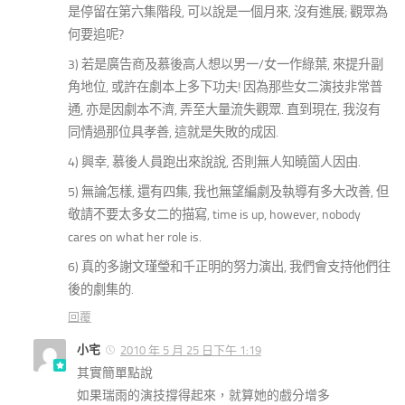
是停留在第六集階段, 可以說是一個月來, 沒有進展; 觀眾為
何要追呢?
3) 若是廣告商及慕後高人想以男一/女一作綠葉, 來提升副
角地位, 或許在劇本上多下功夫! 因為那些女二演技非常普
通, 亦是因劇本不濟, 弄至大量流失觀眾. 直到現在, 我沒有
同情過那位具孝善, 這就是失敗的成因.
4) 興幸, 慕後人員跑出來說說, 否則無人知曉箇人因由.
5) 無論怎樣, 還有四集, 我也無望編劇及執導有多大改善, 但
敬請不要太多女二的描寫, time is up, however, nobody
cares on what her role is.
6) 真的多謝文瑾瑩和千正明的努力演出, 我們會支持他們往
後的劇集的.
回覆
小宅
2010 年 5 月 25 日下午 1:19
其實簡單點說
如果瑞雨的演技撐得起來，就算她的戲分增多