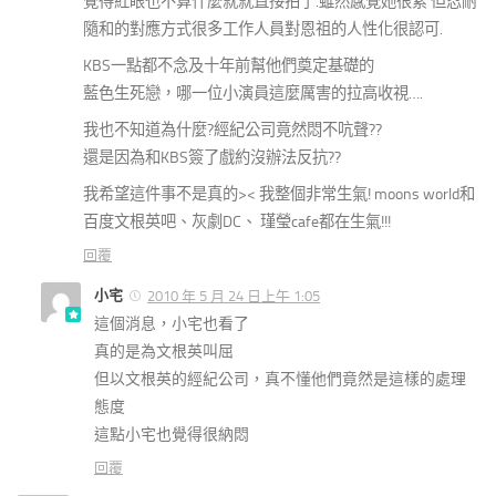
覺得紅眼也不算什麼就就直接拍了.雖然感覺她很累 但忍耐
隨和的對應方式很多工作人員對恩祖的人性化很認可.
KBS一點都不念及十年前幫他們奠定基礎的
藍色生死戀，哪一位小演員這麼厲害的拉高收視….
我也不知道為什麼?經紀公司竟然悶不吭聲??
還是因為和KBS簽了戲約沒辦法反抗??
我希望這件事不是真的>< 我整個非常生氣! moons world和
百度文根英吧、灰劇DC、 瑾瑩cafe都在生氣!!!
回覆
小宅
2010 年 5 月 24 日上午 1:05
這個消息，小宅也看了
真的是為文根英叫屈
但以文根英的經紀公司，真不懂他們竟然是這樣的處理
態度
這點小宅也覺得很納悶
回覆