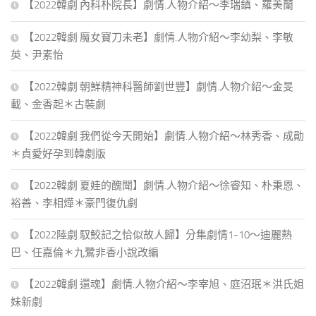
【2022韓劇 內科朴院長】劇情.人物介紹～李瑞鎮、羅美蘭
【2022韓劇 魔女寶刀未老】劇情.人物介紹～李幼梨、李敏
英、尹素怡
【2022韓劇 朝鮮精神科醫師劉世豐】劇情.人物介紹～金旻
載、金香起＊古裝劇
【2022韓劇 我們從今天開始】劇情.人物介紹～林秀香、成勛
＊貞愛好孕到韓劇版
【2022韓劇 夏娃的醜聞】劇情.人物介紹～徐睿知、朴秉恩、
裕善、李相燁＊豪門復仇劇
【2022陸劇 馭鮫記之恰似故人歸】分集劇情1-10～迪麗熱
巴、任嘉倫＊九鷺非香小說改編
【2022韓劇 還魂】劇情.人物介紹～李宰旭、庭沼珉＊洪氏姐
妹新劇