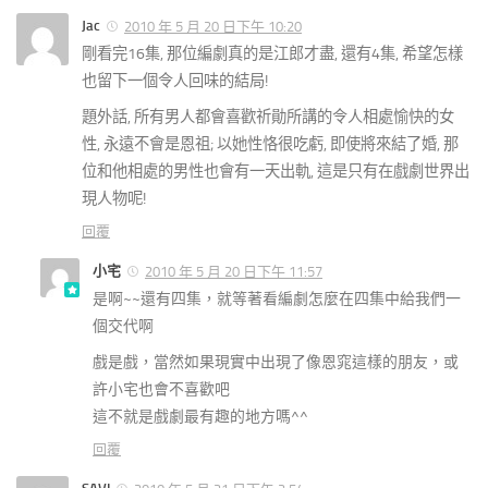
Jac
2010 年 5 月 20 日下午 10:20
剛看完16集, 那位編劇真的是江郎才盡, 還有4集, 希望怎樣
也留下一個令人回味的結局!
題外話, 所有男人都會喜歡祈勛所講的令人相處愉快的女
性, 永遠不會是恩祖; 以她性恪很吃虧, 即使將來結了婚, 那
位和他相處的男性也會有一天出軌, 這是只有在戲劇世界出
現人物呢!
回覆
小宅
2010 年 5 月 20 日下午 11:57
是啊~~還有四集，就等著看編劇怎麼在四集中給我們一
個交代啊
戲是戲，當然如果現實中出現了像恩窕這樣的朋友，或
許小宅也會不喜歡吧
這不就是戲劇最有趣的地方嗎^^
回覆