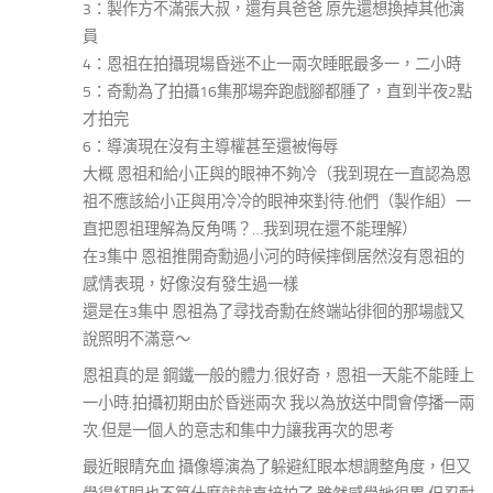
3：製作方不滿張大叔，還有具爸爸 原先還想換掉其他演
員
4：恩祖在拍攝現場昏迷不止一兩次睡眠最多一，二小時
5：奇勳為了拍攝16集那場奔跑戲腳都腫了，直到半夜2點
才拍完
6：導演現在沒有主導權甚至還被侮辱
大概 恩祖和給小正與的眼神不夠冷（我到現在一直認為恩
祖不應該給小正與用冷冷的眼神來對待.他們（製作組）一
直把恩祖理解為反角嗎？…我到現在還不能理解）
在3集中 恩祖推開奇勳過小河的時候摔倒居然沒有恩祖的
感情表現，好像沒有發生過一樣
還是在3集中 恩祖為了尋找奇勳在終端站徘徊的那場戲又
說照明不滿意～
恩祖真的是 鋼鐵一般的體力.很好奇，恩祖一天能不能睡上
一小時.拍攝初期由於昏迷兩次 我以為放送中間會停播一兩
次.但是一個人的意志和集中力讓我再次的思考
最近眼睛充血 攝像導演為了躲避紅眼本想調整角度，但又