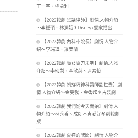
丁一宇、權俞利
【2022韓劇 黑話律師】劇情.人物介紹
～李鍾碩、林潤娥＊Disney+獨家播出。
【2022韓劇 內科朴院長】劇情.人物介
紹～李瑞鎮、羅美蘭
【2022韓劇 魔女寶刀未老】劇情.人物
介紹～李幼梨、李敏英、尹素怡
【2022韓劇 朝鮮精神科醫師劉世豐】劇
情.人物介紹～金旻載、金香起＊古裝劇
【2022韓劇 我們從今天開始】劇情.人
物介紹～林秀香、成勛＊貞愛好孕到韓劇
版
【2022韓劇 夏娃的醜聞】劇情.人物介