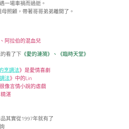
遇一場車禍而過逝。
留給祖母照顧，帶著哥哥弟弟離開了。
、阿拉伯的混血兒
概的看了下
《愛的漣漪》
、《
臨時天堂》
的烹調法
》是愛情喜劇
調法
》中的Lin
很像言情小說的虐戲
多精湛
品其實從1997年就有了
詢