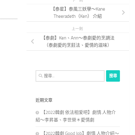
下一則
【泰星】泰風三妖孽～Kane
Theeradeth（Ken） 介紹
上一則
【泰劇】Ken、Ann～泰劇愛的烹調法
（泰劇愛的烹飪法、愛情的滋味）
搜
尋
關
鍵
近期文章
字:
【2022韓劇 依法相爱吧】劇情.人物介
紹～李昇基、李世榮＊愛情劇
【2022韓劇 Good Job】劇情.人物介紹～