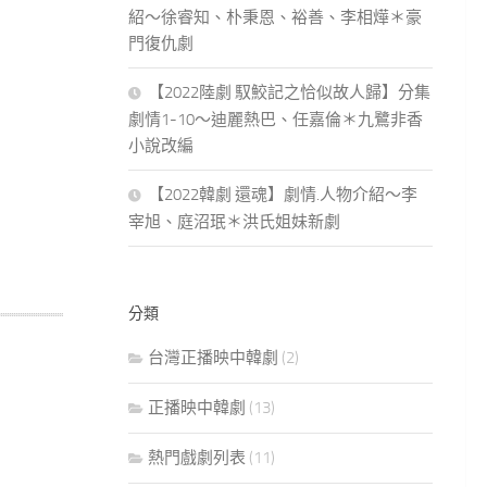
紹～徐睿知、朴秉恩、裕善、李相燁＊豪
門復仇劇
【2022陸劇 馭鮫記之恰似故人歸】分集
劇情1-10～迪麗熱巴、任嘉倫＊九鷺非香
小說改編
【2022韓劇 還魂】劇情.人物介紹～李
宰旭、庭沼珉＊洪氏姐妹新劇
分類
台灣正播映中韓劇
(2)
正播映中韓劇
(13)
熱門戲劇列表
(11)