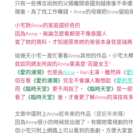
只有一些傳言說她的父親離開泰國到越南後不幸遭
隨後，為了找工作賺錢，Anne的母親把Anne
小宅對Anne的家庭還好奇的
因為Anne，無論怎麼看都很不像泰國人
查了她的資料，才知道原來她的爸爸本身就是瑞典
這幾天小宅一直忙著看Anne其他的作品，小宅大
就如同網友所說的Anne果真是"百變女王"
《愛的漣漪》
也是由
Anne
、Ken主演，雖然與《
愛
但在看
《愛的漣漪》
完全不會讓人聯想起《
愛的烹
而
《
臨時天堂》
更不用說了，
《
臨時天堂》
是一部
看了
《
臨時天堂》
後，才會更了解Anne的演技有
文章中還附上Anne近年來的作品
（是近年來囉）
因為Anne很小的時候就出道了，有關她電視劇的作
但小宅只附上網路上可以看到的泰劇，方便大家查