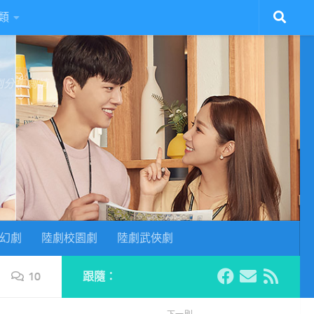
類
陸劇分集劇情
幻劇
陸劇校園劇
陸劇武俠劇
10
跟隨：