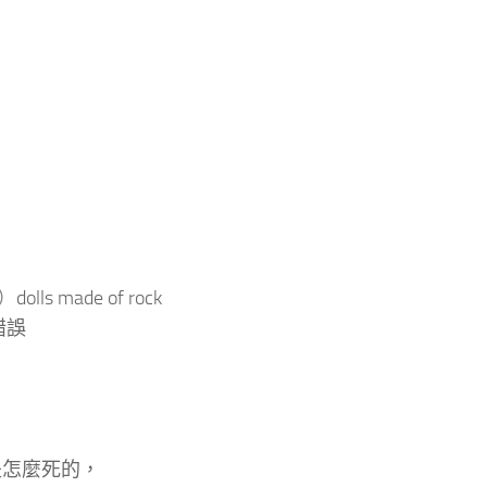
）
dolls made of rock
的小錯誤
是怎麼死的，