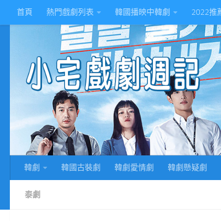
首頁
熱門戲劇列表
韓國播映中韓劇
2022
Skip to content
2
韓劇
韓國古裝劇
韓劇愛情劇
韓劇懸疑劇
泰劇