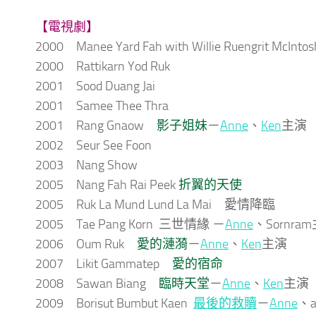
【電視劇】
2000 Manee Yard Fah with Willie Ruengrit McInto
2000 Rattikarn Yod Ruk
2001 Sood Duang Jai
2001 Samee Thee Thra
2001 Rang Gnaow
影子姐妹
－
Anne
、
Ken
主演
2002 Seur See Foon
2003 Nang Show
2005 Nang Fah Rai Peek
折翼的天使
2005 Ruk La Mund Lund La Mai 愛情降臨
2005 Tae Pang Korn 三世情緣 －
Anne
、Sornra
2006 Oum Ruk
愛的漣漪
－
Anne
、
Ken
主演
2007 Likit Gammatep
愛的宿命
2008 Sawan Biang
臨時天堂
－
Anne
、
Ken
主演
2009 Borisut Bumbut Kaen
最後的救贖
－
Anne
、