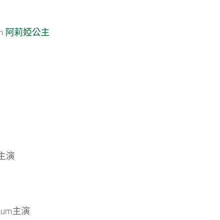
sh
阿莉婭公主
m主演
aum主演