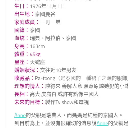
生日：
1976年11月1日
出生地：
泰國曼谷
家庭成員：
一哥一弟
國籍：
泰國
血統：
瑞典、阿拉伯、泰國
身高：
163cm
體重：45kg
星座：
天蠍座
婚姻狀況：
交往近10年男友
收藏品：
Pa-toong
（是泰國的一種裙子之類的服飾
理想的情人：
談得來 善解人意 願意原諒她犯
長相：
高大 皮膚白 或許有點像中國人
未來的目標：
製作Tv show和電視
Anne
的父親是瑞典人，而媽媽是純種的泰國人。
到目前為止，並沒有很確切的消息說
Anne
的父親