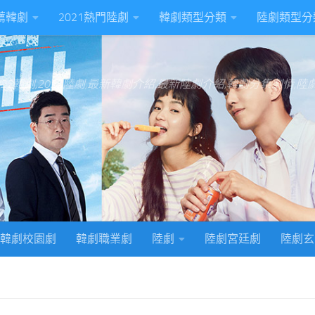
推薦韓劇
2021熱門陸劇
韓劇類型分類
陸劇類型分
022韓劇,2022陸劇,最新韓劇介紹,最新陸劇介紹,韓劇分集劇情,
韓劇校園劇
韓劇職業劇
陸劇
陸劇宮廷劇
陸劇玄