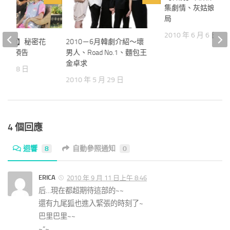
集劇情、灰姑娘的姐
局
2010 年 6 月 6 日
園劇情】秘密花
2010－6月韓劇介紹～壞
集文字預告
男人、Road No.1、麵包王
金卓求
1 月 18 日
2010 年 5 月 29 日
4 個回應
迴響
8
自動參照通知
0
ERICA
2010 年 9 月 11 日上午 8:46
后…現在都超期待這部的~~
還有九尾狐也進入緊張的時刻了~
巴里巴里~~
~”~