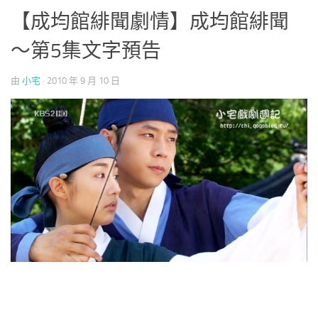
【成均館緋聞劇情】成均館緋聞
～第5集文字預告
由
小宅
·
2010 年 9 月 10 日