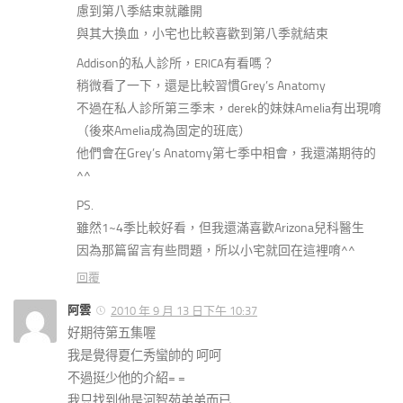
慮到第八季結束就離開
與其大換血，小宅也比較喜歡到第八季就結束
Addison的私人診所，
有看嗎？
ERICA
稍微看了一下，還是比較習慣Grey’s Anatomy
不過在私人診所第三季末，derek的妹妹Amelia有出現唷
（後來Amelia成為固定的班底）
他們會在Grey’s Anatomy第七季中相會，我還滿期待的
^^
PS.
雖然1~4季比較好看，但我還滿喜歡Arizona兒科醫生
因為那篇留言有些問題，所以小宅就回在這裡唷^^
回覆
阿雲
2010 年 9 月 13 日下午 10:37
好期待第五集喔
我是覺得夏仁秀蠻帥的 呵呵
不過挺少他的介紹= =
我只找到他是河智苑弟弟而已