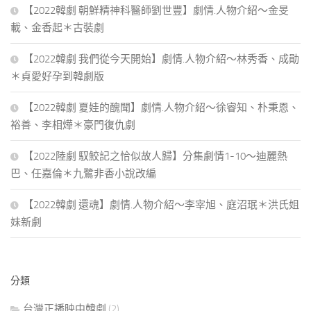
【2022韓劇 朝鮮精神科醫師劉世豐】劇情.人物介紹～金旻
載、金香起＊古裝劇
【2022韓劇 我們從今天開始】劇情.人物介紹～林秀香、成勛
＊貞愛好孕到韓劇版
【2022韓劇 夏娃的醜聞】劇情.人物介紹～徐睿知、朴秉恩、
裕善、李相燁＊豪門復仇劇
【2022陸劇 馭鮫記之恰似故人歸】分集劇情1-10～迪麗熱
巴、任嘉倫＊九鷺非香小說改編
【2022韓劇 還魂】劇情.人物介紹～李宰旭、庭沼珉＊洪氏姐
妹新劇
分類
台灣正播映中韓劇
(2)