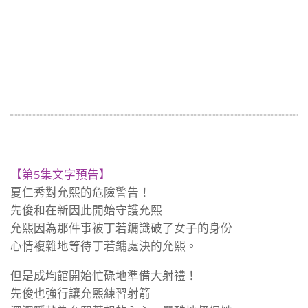
【第5集文字預告】
夏仁秀對允熙的危險警告！
先俊和在新因此開始守護允熙…
允熙因為那件事被丁若鏞識破了女子的身份
心情複雜地等待丁若鏞處決的允熙。
但是成均館開始忙碌地準備大射禮！
先俊也強行讓允熙練習射箭