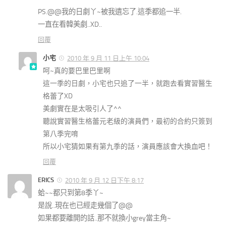
PS.@@我的日劇丫~被我遺忘了.這季都追一半.
一直在看韓美劇..XD..
回覆
小宅
2010 年 9 月 11 日上午 10:04
呵~真的要巴里巴里啊
這一季的日劇，小宅也只追了一半，就跑去看實習醫生
格蕾了XD
美劇實在是太吸引人了^^
聽說實習醫生格蕾元老級的演員們，最初的合約只簽到
第八季完唷
所以小宅猜如果有第九季的話，演員應該會大換血吧！
回覆
ERICS
2010 年 9 月 12 日下午 8:17
蛤~~都只到第8季丫~
是說..現在也已經走幾個了@@
如果都要離開的話..那不就換小grey當主角~