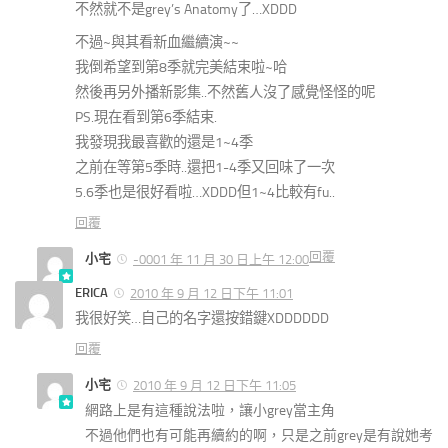
不然就不是grey’s Anatomy了…XDDD
不過~與其看新血繼續演~~
我倒希望到第8季就完美結束啦~哈
然後再另外播新影集..不然舊人沒了感覺怪怪的呢
PS.現在看到第6季結束.
我發現我最喜歡的還是1~4季
之前在等第5季時..還把1-4季又回味了一次
5.6季也是很好看啦…XDDD但1~4比較有fu..
回覆
回覆
小宅
-0001 年 11 月 30 日上午 12:00
ERICA
2010 年 9 月 12 日下午 11:01
我很好笑…自己的名字還按錯鍵XDDDDDD
回覆
小宅
2010 年 9 月 12 日下午 11:05
網路上是有這種說法啦，讓小grey當主角
不過他們也有可能再續約的啊，只是之前grey是有說她考