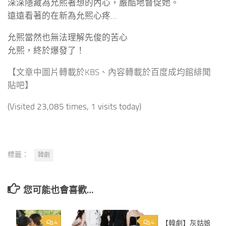
深深隱藏為允熙著想的內心，嚴酷地督促她。
遠遠看著的在新為允熙心疼…
允熙當然也無法理解先俊的苦心
允熙，終於爆發了！
【文章中圖片轉載於KBS、內容轉載於百度成均館緋聞
貼吧】
(Visited 23,085 times, 1 visits today)
標籤：
韓劇
您可能也會喜歡…
4
4
【韓劇】灰姑娘的姐