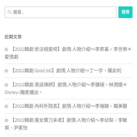
搜
尋
關
鍵
近期文章
字:
【2022韓劇 依法相爱吧】劇情.人物介紹～李昇基、李世榮＊
愛情劇
【2022韓劇 Good Job】劇情.人物介紹～丁一宇、權俞利
【2022韓劇 黑話律師】劇情.人物介紹～李鍾碩、林潤娥＊
Disney+獨家播出。
【2022韓劇 內科朴院長】劇情.人物介紹～李瑞鎮、羅美蘭
【2022韓劇 魔女寶刀未老】劇情.人物介紹～李幼梨、李敏
英、尹素怡