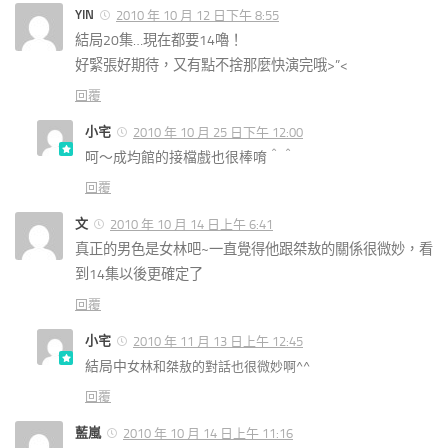
YIN
2010 年 10 月 12 日下午 8:55
結局20集…現在都要14嚕！
好緊張好期待，又有點不捨那麼快演完哦>”<
回覆
小宅
2010 年 10 月 25 日下午 12:00
呵～成均館的接檔戲也很棒唷＾＾
回覆
文
2010 年 10 月 14 日上午 6:41
真正的男色是女林吧~一直覺得他跟桀敖的關係很微妙，看
到14集以後更確定了
回覆
小宅
2010 年 11 月 13 日上午 12:45
結局中
女林和桀敖的對話也很微妙啊^^
回覆
藍嵐
2010 年 10 月 14 日上午 11:16