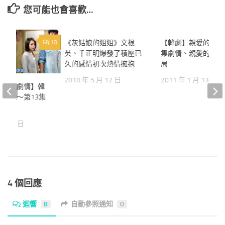
您可能也會喜歡…
10
《灰姑娘的姐姐》文根
5
【韓劇】親愛的請小
英、千正明爆發了積壓已
集劇情、親愛的請小
久的感情初次熱情擁抱
局
2010 年 5 月 12 日
2011 年 1 月 13 日
的姐姐劇情】韓
的姐姐～第13集
 月 10 日
4 個回應
迴響
8
自動參照通知
0