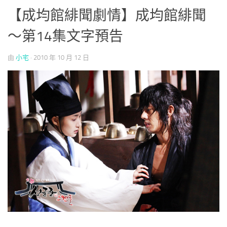
【成均館緋聞劇情】成均館緋聞
～第14集文字預告
由
小宅
·
2010 年 10 月 12 日