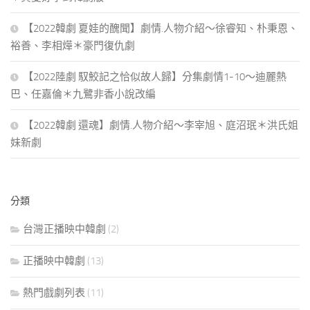
【2022韓劇 夏娃的醜聞】劇情.人物介紹～徐睿知、朴秉恩、
裕善、李相燁＊豪門復仇劇
【2022陸劇 馭鮫記之恰似故人歸】分集劇情1-10～迪麗熱
巴、任嘉倫＊九鷺非香小說改編
【2022韓劇 還魂】劇情.人物介紹～李宰旭、庭沼珉＊洪氏姐
妹新劇
分類
台灣正播映中韓劇
(2)
正播映中韓劇
(13)
熱門戲劇列表
(11)