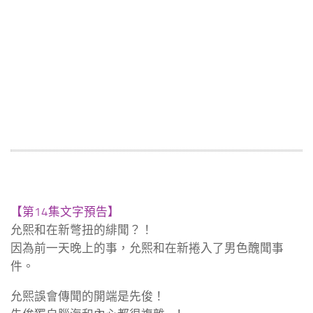
【第14集文字預告】
允熙和在新彆扭的緋聞？！
因為前一天晚上的事，允熙和在新捲入了男色醜聞事
件。
允熙誤會傳聞的開端是先俊！