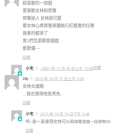
超喜歡的一部戲
更喜歡女林和桀鷔
桀鷔迷人 女林超可愛
看女林心疼桀鷔單獨執行紅璧書的任務
我看的都哭了
男2們怎麼那麼搶戲
那麼優~~
回覆
回覆
小宅
-0001 年 11 月 30 日上午 12:00
Lily
2010 年 10 月 15 日上午 2:09
女林太搶眼
….我也覺得他是男色…
回覆
小宅
2010 年 10 月 15 日下午 3:48
呵~我一直覺得女林可以和
桀驁發展一段情啊XD
回覆