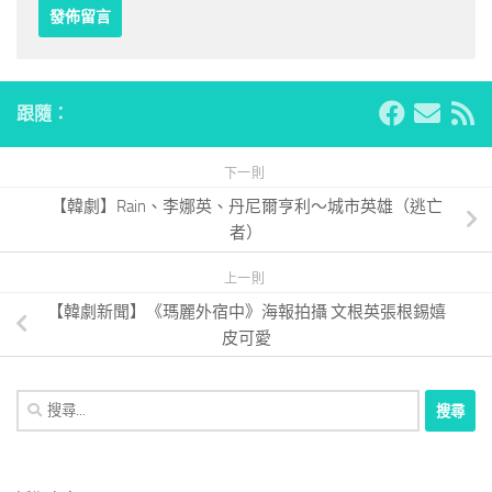
跟隨：
下一則
【韓劇】Rain、李娜英、丹尼爾亨利～城市英雄（逃亡
者）
上一則
【韓劇新聞】《瑪麗外宿中》海報拍攝 文根英張根錫嬉
皮可愛
搜
尋
關
鍵