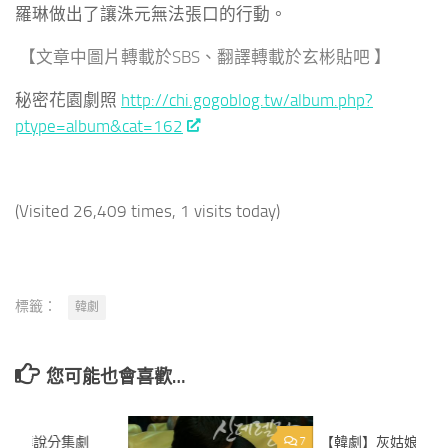
羅琳做出了讓洙元無法張口的行動。
【文章中圖片轉載於SBS、翻譯轉載於玄彬貼吧 】
秘密花園劇照
http://chi.gogoblog.tw/album.php?
ptype=album&cat=162
(Visited 26,409 times, 1 visits today)
標籤：
韓劇
您可能也會喜歡…
我是傳說分集劇
3
7
【韓劇】灰姑娘的姐