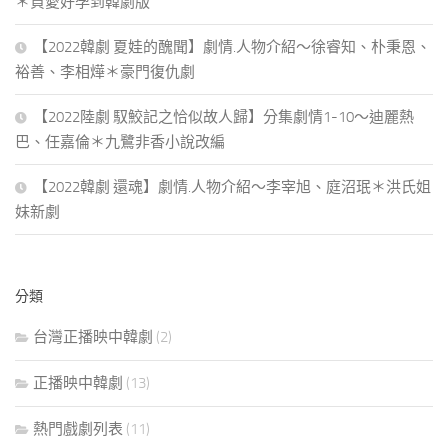
＊貞愛好孕到韓劇版
【2022韓劇 夏娃的醜聞】劇情.人物介紹～徐睿知、朴秉恩、
裕善、李相燁＊豪門復仇劇
【2022陸劇 馭鮫記之恰似故人歸】分集劇情1-10～迪麗熱
巴、任嘉倫＊九鷺非香小說改編
【2022韓劇 還魂】劇情.人物介紹～李宰旭、庭沼珉＊洪氏姐
妹新劇
分類
台灣正播映中韓劇
(2)
正播映中韓劇
(13)
熱門戲劇列表
(11)