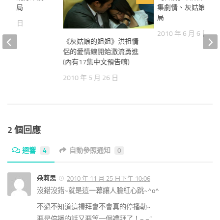
傳說結局
集劇情、灰姑娘的姐
局
 月 20 日
2010 年 6 月 6 日
《灰姑娘的姐姐》洪祖情
侶的愛情線開始激流勇進
(內有17集中文預告唷)
2010 年 5 月 26 日
2 個回應
迴響
4
自動參照通知
0
朵莉思
2010 年 11 月 25 日下午 10:06
沒錯沒錯~就是這一幕讓人臉紅心跳~^o^
不過不知道這禮拜會不會真的停播勒~
要是停播的話又要等一個禮拜了！=.=”