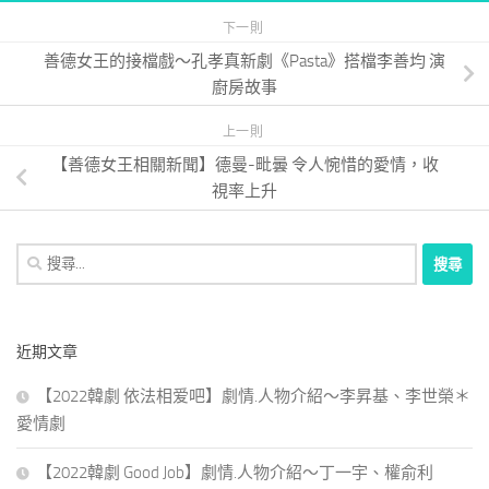
下一則
善德女王的接檔戲～孔孝真新劇《Pasta》搭檔李善均 演
廚房故事
上一則
【善德女王相關新聞】德曼-毗曇 令人惋惜的愛情，收
視率上升
搜
尋
關
鍵
近期文章
字:
【2022韓劇 依法相爱吧】劇情.人物介紹～李昇基、李世榮＊
愛情劇
【2022韓劇 Good Job】劇情.人物介紹～丁一宇、權俞利