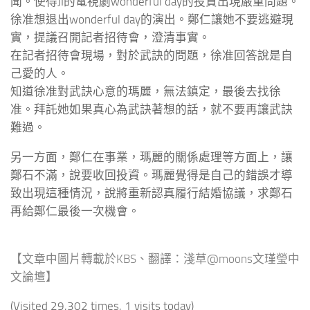
聞。使得JI的電視劇wonderful day的投資出現嚴重問題。
徐准想退出wonderful day的演出。鄭仁讓她不要逃避現
實，提議召開記者招待會，澄清事實。
在記者招待會現場，對於武訣的問題，徐准回答說是自
己愛的人。
知道徐准對武訣心意的瑪麗，無法鎮定，最後去找徐
准。拜託她如果真心為武訣著想的話，就不要再讓武訣
難過。
另一方面，鄭仁在事業，瑪麗的關係處理等方面上，讓
鄭石不滿，說要收回投資。瑪麗覺得是自己的錯誤才導
致出現這種情況，說將重新認真履行結婚協議，求鄭石
再給鄭仁最後一次機會。
【文章中圖片轉載於KBS、翻譯：淺草@moons文瑾瑩中
文論壇】
(Visited 29,302 times, 1 visits today)