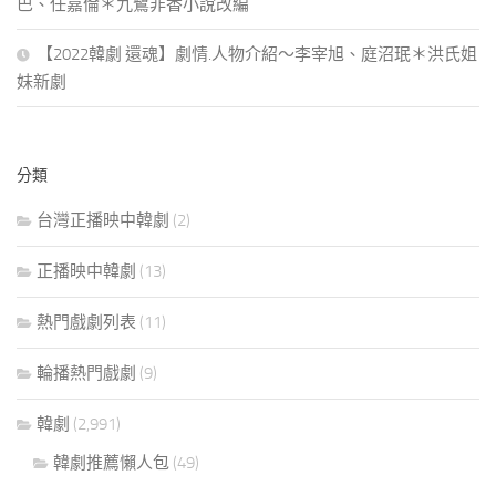
巴、任嘉倫＊九鷺非香小說改編
【2022韓劇 還魂】劇情.人物介紹～李宰旭、庭沼珉＊洪氏姐
妹新劇
分類
台灣正播映中韓劇
(2)
正播映中韓劇
(13)
熱門戲劇列表
(11)
輪播熱門戲劇
(9)
韓劇
(2,991)
韓劇推薦懶人包
(49)