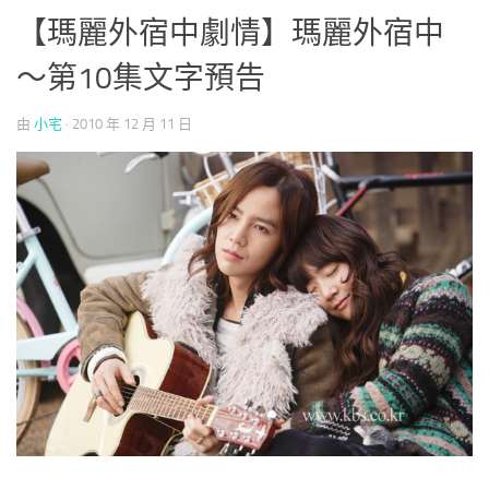
【瑪麗外宿中劇情】瑪麗外宿中
～第10集文字預告
由
小宅
·
2010 年 12 月 11 日