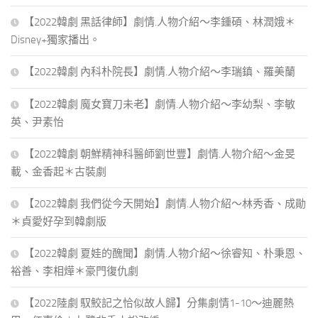
【2022韓劇 黑話律師】劇情.人物介紹～李鍾碩、林潤娥＊
Disney+獨家播出。
【2022韓劇 內科朴院長】劇情.人物介紹～李瑞鎮、羅美蘭
【2022韓劇 魔女寶刀未老】劇情.人物介紹～李幼梨、李敏
英、尹素怡
【2022韓劇 朝鮮精神科醫師劉世豐】劇情.人物介紹～金旻
載、金香起＊古裝劇
【2022韓劇 我們從今天開始】劇情.人物介紹～林秀香、成勛
＊貞愛好孕到韓劇版
【2022韓劇 夏娃的醜聞】劇情.人物介紹～徐睿知、朴秉恩、
裕善、李相燁＊豪門復仇劇
【2022陸劇 馭鮫記之恰似故人歸】分集劇情1-10～迪麗熱