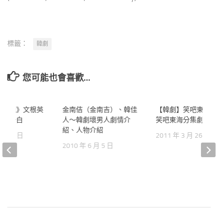
標籤：
韓劇
您可能也會喜歡…
的姐姐》文根英
8
金南佶（金南吉）、韓佳
98
【韓劇】笑吧東海劇
的的告白
人～韓劇壞男人劇情介
笑吧東海分集劇情 1-
紹、人物介紹
 月 19 日
2011 年 3 月 26 日
2010 年 6 月 5 日