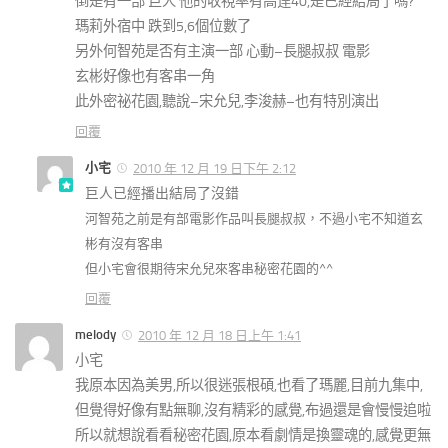
倒是有一部 巨人 他的收視率有高逹40,是已經結局了嗎?
瑪莉外宿中 跌到5,6個位數了
另外何智苑是否有主演一部 心動–長腿叔叔 電影
玄彬好像也有客串一角
此外密祕花園,聽說–宋允兒,李浚赫–也有特別演出
回覆
小宅
2010 年 12 月 19 日下午 2:12
巨人已經播出結局了沒錯
河智苑之前是有部電影作品叫長腿叔叔，不過小宅不知道玄
彬有沒有客串
但小宅會很期待宋允兒來客串秘密花園的^^
回覆
melody
2010 年 12 月 18 日上午 1:41
小宅
我原本因為美男,所以很迷張根碩,也看了瑪麗,目前九集中,
但覺得好像有點無聊,沒有精彩的感覺,布過還是會慢慢追啦
所以就想說看看秘密花園,原本看劇情是換靈魂的,感覺更無