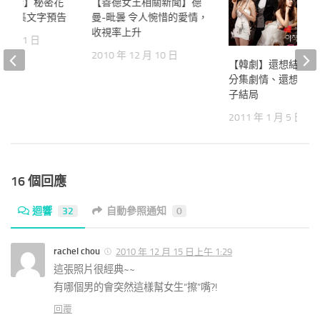
園劇情】秘密花
19
【善德女王相關新聞】德
16
、16集文字預告
曼-毗曇 令人惋惜的愛情，
收視率上升
2 月 31 日
2010 年 12 月 10 日
【韓劇】還想結婚的
分集劇情、還想結婚
子結局
2011 年 1 月 5 日
16 個回應
迴響
32
自動參照通知
0
rachel chou
2010 年 12 月 15 日上午 1:29
這張照片很經典~~
有哪個男的會突然這樣幫女生“擦”嘴?!
回覆