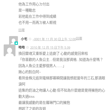
他為工作用心ㄉ付出
是一種勵志
若他能在工作中得到成績
也不用一而再ㄉ被人輕視
回覆
回覆
小宅
-0001 年 11 月 30 日上午 12:00
哈哈
2010 年 12 月 15 日下午 5:39
換回靈魂又重新愛上這劇了 心動的感覺回來啦
「你喜歡的人魚公主….但是我沒那資格…知道為什麼嗎？
因為人魚公主愛那個男人……..」
揪心的對白阿~
看到金株元追到電梯那幕瞬間讓我想起當年的三石,那滴眼
淚阿
這集的奶油之吻讓人心動 但不知為什麼總是覺得擁抱的心
動大過kiss
最讓我感動的是在羅琳門口的擁抱
想起了之前的灰姐