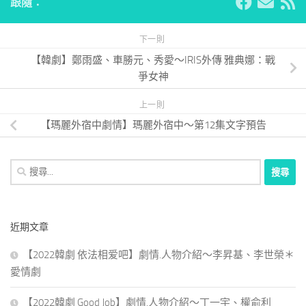
跟隨：
下一則
【韓劇】鄭雨盛、車勝元、秀愛～IRIS外傳 雅典娜：戰
爭女神
上一則
【瑪麗外宿中劇情】瑪麗外宿中～第12集文字預告
搜
尋
關
鍵
近期文章
字:
【2022韓劇 依法相爱吧】劇情.人物介紹～李昇基、李世榮＊
愛情劇
【2022韓劇 Good Job】劇情.人物介紹～丁一宇、權俞利