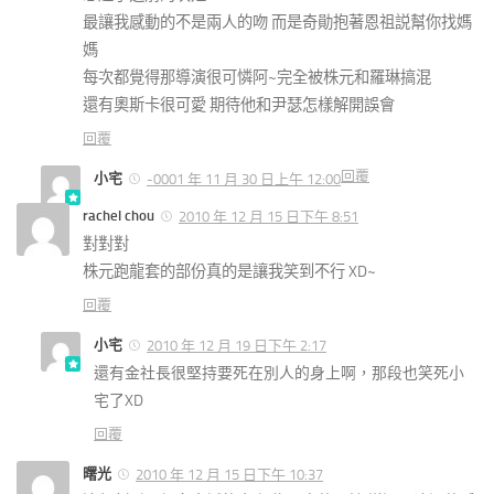
最讓我感動的不是兩人的吻 而是奇勛抱著恩祖説幫你找媽
媽
每次都覺得那導演很可憐阿~完全被株元和羅琳搞混
還有奧斯卡很可愛 期待他和尹瑟怎樣解開誤會
回覆
回覆
小宅
-0001 年 11 月 30 日上午 12:00
rachel chou
2010 年 12 月 15 日下午 8:51
對對對
株元跑龍套的部份真的是讓我笑到不行 XD~
回覆
小宅
2010 年 12 月 19 日下午 2:17
還有金社長很堅持要死在別人的身上啊，那段也笑死小
宅了XD
回覆
曙光
2010 年 12 月 15 日下午 10:37