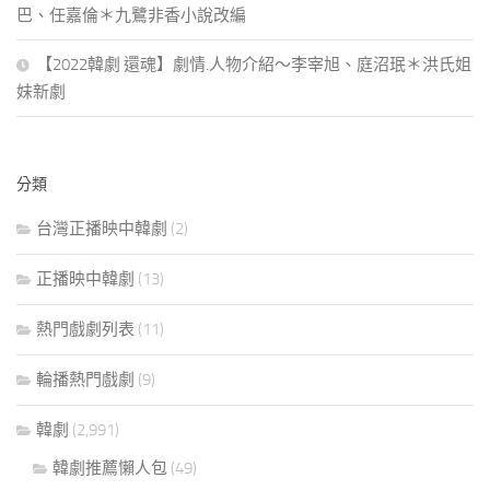
巴、任嘉倫＊九鷺非香小說改編
【2022韓劇 還魂】劇情.人物介紹～李宰旭、庭沼珉＊洪氏姐
妹新劇
分類
台灣正播映中韓劇
(2)
正播映中韓劇
(13)
熱門戲劇列表
(11)
輪播熱門戲劇
(9)
韓劇
(2,991)
韓劇推薦懶人包
(49)