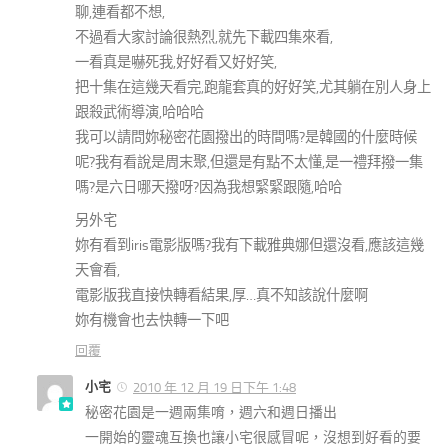
聊,連看都不想,
不過看大家討論很熱烈,就先下載四集來看,
一看真是嚇死我,好好看又好好笑,
把十集在這幾天看完,跑龍套真的好好笑,尤其躺在別人身上
跟殺武術導演,哈哈哈
我可以請問妳秘密花園撥出的時間嗎?是韓國的什麼時候
呢?我有看說是周末聚,但還是有點不太懂,是一禮拜撥一集
嗎?是六日哪天撥呀?因為我想緊緊跟隨,哈哈
另外宅
妳有看到iris電影版嗎?我有下載雅典娜但還沒看,應該這幾
天會看,
電影版我直接快轉看結果,厚…真不知該說什麼啊
妳有機會也去快轉一下吧
回覆
小宅
2010 年 12 月 19 日下午 1:48
秘密花園是一週兩集唷，週六和週日播出
一開始的靈魂互換也讓小宅很感冒呢，沒想到好看的要