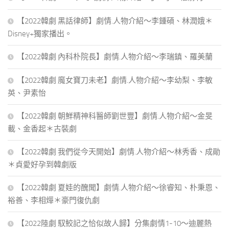
【2022韓劇 黑話律師】劇情.人物介紹～李鍾碩、林潤娥＊
Disney+獨家播出。
【2022韓劇 內科朴院長】劇情.人物介紹～李瑞鎮、羅美蘭
【2022韓劇 魔女寶刀未老】劇情.人物介紹～李幼梨、李敏
英、尹素怡
【2022韓劇 朝鮮精神科醫師劉世豐】劇情.人物介紹～金旻
載、金香起＊古裝劇
【2022韓劇 我們從今天開始】劇情.人物介紹～林秀香、成勛
＊貞愛好孕到韓劇版
【2022韓劇 夏娃的醜聞】劇情.人物介紹～徐睿知、朴秉恩、
裕善、李相燁＊豪門復仇劇
【2022陸劇 馭鮫記之恰似故人歸】分集劇情1-10～迪麗熱