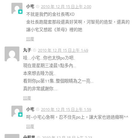
小宅
2010 年 12 月 15 日上午 2:00
不就是我們的金社長嗎XD
金社長跑龍套那段還真好笑啊，河智苑的造型，還真的
讓小宅又想起《茶母》裡的她
回覆
丸子
2010 年 12 月 15 日上午 1:49
哇….小宅…你也太快poㄌ吧..
現在是星期三凌晨1點多內…
本來想去睡ㄌ說..
看到你po第11集..整個眼睛為之一亮…
真的非常感謝你….
回覆
小宅
2010 年 12 月 15 日上午 1:59
呵~小宅心急啊，忍不住先po上，讓大家也過過癮啊^^
回覆
朵莉思
2010 年 12 月 15 日上午 7:23