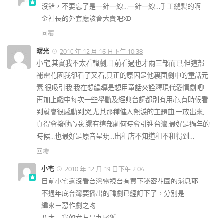
沒錯，不要忘了是一針一線…一針一線…手工縫製的啊
金社長的外套應該會大賣吧XD
回覆
曙光
2010 年 12 月 16 日下午 10:38
小宅,其實我不太看韓劇,目前看過也才兩三部而已,但這部
祕密花園我卻看了又看,真正的原因是他裏面劇中的童話元
素,很吸引我,我在想編導是想用童話來詮釋現代愛情劇吧!
再加上戲中每次一些舉動及經典台詞都別有用心,有時候看
到就會很感動到哭,尤其那種催人熱淚的主題曲,一放出來,
真得會撥動心弦,還有這部劇何時會引進台灣,最好是過年的
時候…也最好是原音呈現…出租店不知道租不租得到…
回覆
小宅
2010 年 12 月 19 日下午 2:04
目前小宅還沒看台灣電視台有買下秘密花園的消息耶
不過年底台灣要播出的韓劇已經訂下了，分別是
緯來－惡作劇之吻
八大－我的女友是九尾狐