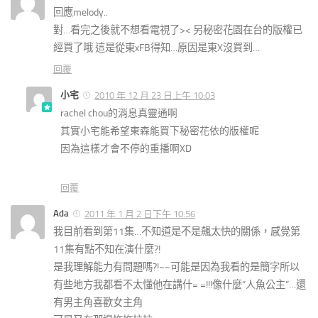
回應melody..
對…看完之後就不想看電視了>< 另秘密花園在台的版權已
經買了哦 這是從東xFB得知…原因是東X沒買到…
回覆
小宅
2010 年 12 月 23 日上午 10:03
rachel chou的消息真靈通啊
其實小宅能希望東森能買下秘密花依的版權呢
因為這樣才會不停的重播啊XD
回覆
Ada
2011 年 1 月 2 日下午 10:56
我目前看到第11集…不知道是不是飆太快的關係，感覺第
11集有點不知在演什麼?!
是我理解能力有問題嗎?!~~可能是因為我看的是簡字所以
有些地方我都看不太懂他在講什= =!!!像什麼”人魚公主”…還
有男主角喜歡女主角