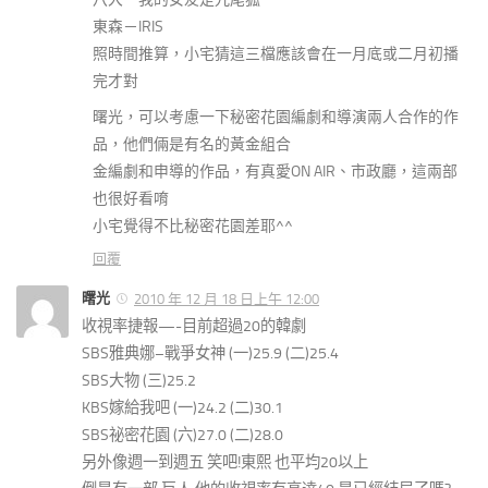
東森－IRIS
照時間推算，小宅猜這三檔應該會在一月底或二月初播
完才對
曙光，可以考慮一下秘密花園編劇和導演兩人合作的作
品，他們倆是有名的黃金組合
金編劇和申導的作品，有真愛ON AIR、市政廳，這兩部
也很好看唷
小宅覺得不比秘密花園差耶^^
回覆
曙光
2010 年 12 月 18 日上午 12:00
收視率捷報—-目前超過20的韓劇
SBS雅典娜–戰爭女神 (一)25.9 (二)25.4
SBS大物 (三)25.2
KBS嫁給我吧 (一)24.2 (二)30.1
SBS祕密花園 (六)27.0 (二)28.0
另外像週一到週五 笑吧!東熙 也平均20以上