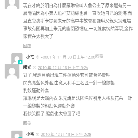
現在才終於明白為什麼羅琳會叫人魚公主了原來還有另一
層隱喻因為小美人魚裡艾莉絲也會一直吹她自己的瀏海,而
且直覺奧斯卡提到朱元的高中事故會和羅琳父親火災現場
事故有關再加上朱元的幽閉恐懼症,一切線索悄然浮現,金作
家實在太強大了
回覆
回覆
小宅
-0001 年 11 月 30 日上午 12:00
曙光
2010 年 12 月 16 日上午 9:24
對了,我想目前出現三件運動外套可能會熱賣吧
閃亮亮藍色外套,由意大利手工名匠一針一線縫製
豹紋運動外套…
羅琳說是大嬸內衣,朱元說是法國名匠引用人權及花朵一針
一線縫製的粉紅色運動外套
我快笑翻了,編劇也太會掰了吧
回覆
小宅
2010 年 12 月 19 日下午 2:28