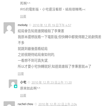
死啊^^
IRIS的電影版，小宅還沒看耶，結局很瞎嗎><
回覆
melody
2010 年 12 月 19 日下午 4:57
結局會告知是誰開槍殺了李秉憲
我原本還想說看一下電影版,但快轉中都覺得跟之前劇情差
不多
就跳到最後面看結局
之前很期待結局會如何的,
一看想不到可真失望,
所以才要小宅快轉就好,知道是誰殺了李秉憲就ok了
回覆
小宅
2010 年 12 月 23 日上午 11:20
原來如此啊^^
回覆
rachel chou
2010 年 12 月 22 日上午 2:04