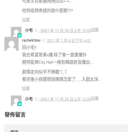
可是又在那邊拖拖拉拉= =….
他到底想表達的是什麼壓???
回覆
回覆
小宅
-0001 年 11 月 30 日上午 12:00
rachelchou
2011 年 1 月 9 日下午 4:02
回小宅!!
我也希望是東x播 除了會一直重播外
期待能條City Hall一樣有韓語原音播出…
劇情走向似乎不樂觀 T_T
看完後小孩還想說媽媽怎麼了……入戲太深…
回覆
回覆
小宅
-0001 年 11 月 30 日上午 12:00
發佈留言