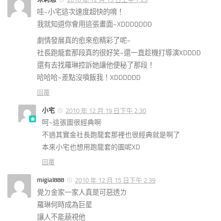
哇~小宅這次速度超快的唷！
我就知道你會用這張畫面~XDDDDDDD
劇情發展真的愈來愈精彩了呢~
社長跑龍套那段真的很好笑~還一直趁機打導演XDDDD
還有去找羅琳控訴她讓他便秘了那段！
哈哈哈~差點沒噴飯我！XDDDDDD
回覆
小宅
2010 年 12 月 19 日下午 2:30
呵~這張圖很經典啊
不過其實金社長跑龍套那裡也很經典就是啊了
本來小宅也想用跑龍套的圖呢XD
回覆
migial888
2010 年 12 月 15 日下午 2:39
覺ㄉ金家一家人真是可惡透ㄌ
羅琳何時成為巨星
讓人不能藐視他