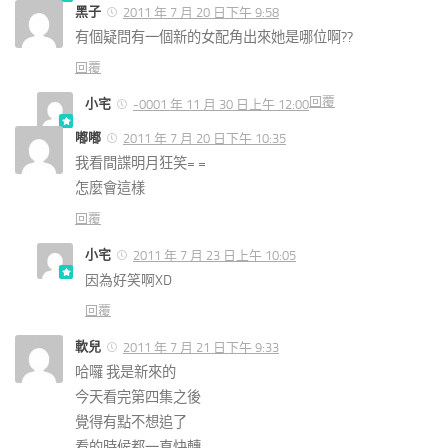
黑子
2011 年 7 月 20 日下午 9:58
有個疑問有一個新的女配角出來她是哪位啊??
回覆
回覆
小宅
-0001 年 11 月 30 日上午 12:00
嘟嘟
2011 年 7 月 20 日下午 10:35
我看間諜明月狂笑= =
怎麼會這樣
回覆
小宅
2011 年 7 月 23 日上午 10:05
因為好笑啊XD
回覆
軟兒
2011 年 7 月 21 日下午 9:33
哈囉 我是新來的
今天看完第四集之後
覺得有點不想追了
看的時候都一直快轉…