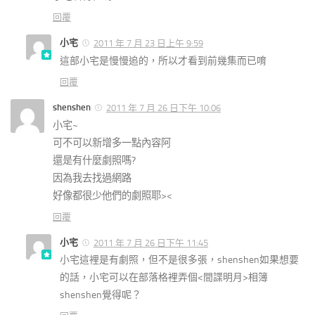
回覆
小宅
2011 年 7 月 23 日上午 9:59
這部小宅是慢慢追的，所以才看到前幾集而已唷
回覆
shenshen
2011 年 7 月 26 日下午 10:06
小宅~
可不可以新增多一點內容阿
還是有什麼劇照嗎?
因為我去找過網路
好像都很少他們的劇照耶><
回覆
小宅
2011 年 7 月 26 日下午 11:45
小宅這裡是有劇照，但不是很多張，shenshen如果想要
的話，小宅可以在部落格裡弄個<間諜明月>相簿
shenshen覺得呢？