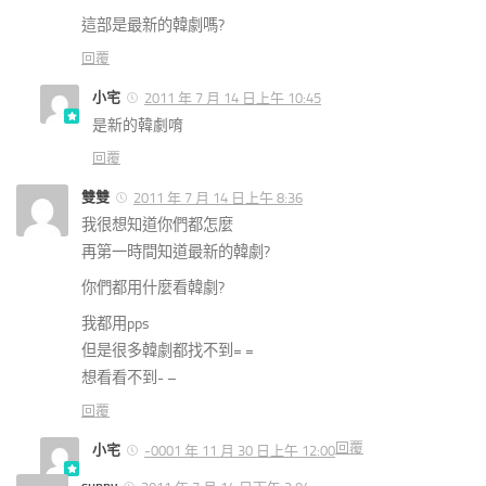
這部是最新的韓劇嗎?
回覆
小宅
2011 年 7 月 14 日上午 10:45
是新的韓劇唷
回覆
雙雙
2011 年 7 月 14 日上午 8:36
我很想知道你們都怎麼
再第一時間知道最新的韓劇?
你們都用什麼看韓劇?
我都用pps
但是很多韓劇都找不到= =
想看看不到- –
回覆
回覆
小宅
-0001 年 11 月 30 日上午 12:00