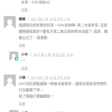
好笑，ERIC很帥XD
回覆
貓貓
2011 年 7 月 16 日下午 7:16
間諜明月好好看好好笑~~ERIC好帥啊~男二也很有型~怎麼
體格都這麼好??還有才第二集又有帥哥沐浴戲了~真是….韓
劇公式了~~我喜歡
回覆
小宅
2011 年 7 月 18 日上午 12:07
^^
回覆
小福
2011 年 7 月 16 日下午 9:30
ERIC的紅頭髮讓我一時無法接受呀~~還是在順其自然裡的
打扮最讚了呀~~
追了兩極打算繼續追^^
回覆