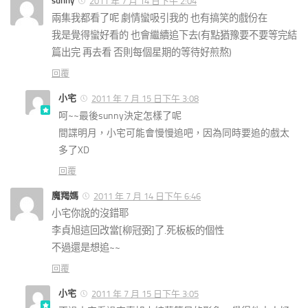
sunny
2011 年 7 月 14 日下午 2:04
兩集我都看了呢 劇情蠻吸引我的 也有搞笑的戲份在
我是覺得蠻好看的 也會繼續追下去(有點猶豫要不要等完結
篇出完 再去看 否則每個星期的等待好煎熬)
回覆
小宅
2011 年 7 月 15 日下午 3:08
呵~~最後sunny決定怎樣了呢
間諜明月，小宅可能會慢慢追吧，因為同時要追的戲太
多了XD
回覆
魔羯媽
2011 年 7 月 14 日下午 6:46
小宅你說的沒錯耶
李貞旭這回改當[柳冠弼]了.死板板的個性
不過還是想追~~
回覆
小宅
2011 年 7 月 15 日下午 3:05