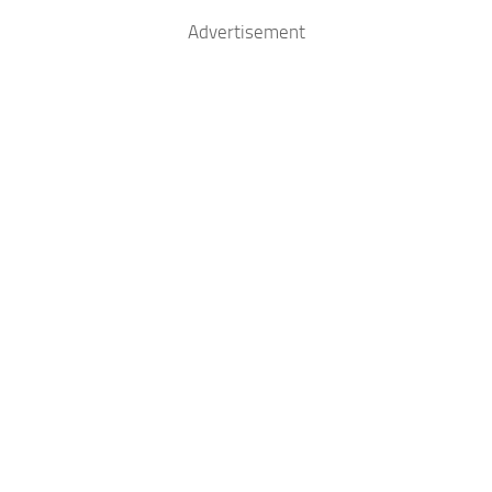
Advertisement