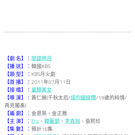
【劇 名】：
間諜明月
【播 送】：
韓國KBS
【類 型】：
KBS月火劇
【首 播】：
2011年07月11日
【接 檔】：
童顏美女
【導 演】：
黃仁赫(千秋太后/
成均館緋聞
/19歲的純情/
再見獨奏)
【編 劇】：
金恩英、金正雅
【主 演】：
Eric
、
韓藝瑟
、
李真旭
、張熙珍
【集 數】：
預計16集