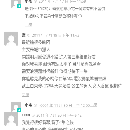
小宅
2011 年 7 月 17 日下午 11:59
是啊~~
ERIC的紅頭髮也讓小宅一開始有點不習慣
不過帥哥不管染什麼顏色都帥啊XD
回覆
安
2011 年 7 月 19 日下午 11:42
最近追很多齣阿
主要是城市獵人
間諜明月感覺還不錯 進入第三集後更好看
你對我著迷 劇情有點太平了 目前是將就著看
需要浪漫題材很新鮮 值得期待下一集
你能聽見我的心嗎停在第8集 還沒勇氣準備被虐
武士白東修打算明天開始看 公主的男人 女人香氣 很期待
回覆
回覆
小宅
-0001 年 11 月 30 日上午 12:00
FION
2011 年 7 月 20 日下午 6:12
我覺得很好看耶,看了4集之後..
真心的真心的..覺得很好笑,又有趣:)