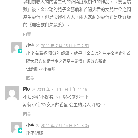
以相關聯人物的第二代的新角度來創作的作品，『癸酉靖
難』後，金宗瑞的兒子金勝俞和首陽大君的女兒世伶之間
產生愛情，但是命運卻弄人，兩人悲劇的愛情正是朝鮮版
的《羅密歐與朱麗葉》。
回覆
小宅
2011 年 7 月 15 日下午 2:50
小宅有看過類似的報導，就是「
金宗瑞的兒子金勝俞和首
陽大君的女兒世伶之間產生愛情」類似的新聞
但悲劇>< 不要啦
回覆
阿Q
2011 年 7 月 15 日上午 11:16
不知道好不好看耶 可以考慮追一下
期待小宅PO 女人的香氣 公主的男人 介紹^^
回覆
小宅
2011 年 7 月 15 日下午 3:05
還不錯囉