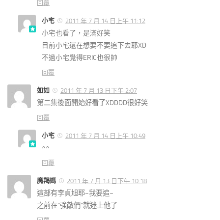
回覆
小宅
2011 年 7 月 14 日上午 11:12
小宅也看了，是滿好笑
目前小宅還在想要不要追下去耶XD
不過小宅覺得ERIC也很帥
回覆
如如
2011 年 7 月 13 日下午 2:07
第二集後面開始好看了XDDDD很好笑
回覆
小宅
2011 年 7 月 14 日上午 10:49
^^
回覆
魔羯媽
2011 年 7 月 13 日下午 10:18
這部有李貞旭耶~我要追~
之前在”強敵們”就迷上他了