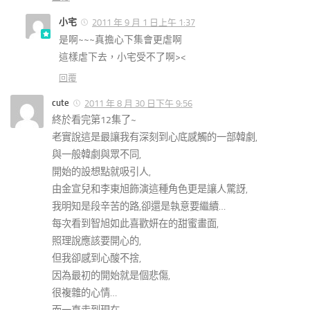
小宅
2011 年 9 月 1 日上午 1:37
是啊~~~真擔心下集會更虐啊
這樣虐下去，小宅受不了啊><
回覆
cute
2011 年 8 月 30 日下午 9:56
終於看完第12集了~
老實說這是最讓我有深刻到心底感觸的一部韓劇,
與一般韓劇與眾不同,
開始的設想點就吸引人,
由金宣兒和李東旭飾演這種角色更是讓人驚訝,
我明知是段辛苦的路,卻還是執意要繼續…
每次看到智旭如此喜歡妍在的甜蜜畫面,
照理說應該要開心的,
但我卻感到心酸不捨,
因為最初的開始就是個悲傷,
很複雜的心情…