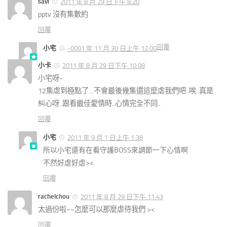
savi
2011 年 8 月 29 日下午 8:20
pptv 沒有集數約
回覆
回覆
小宅
-0001 年 11 月 30 日上午 12:00
小卡
2011 年 8 月 29 日下午 10:08
小宅呀~
12集虐到極點了…不會最後幾集還這麼虐我們吧..唉..真是
糾心呀..跟看最佳愛情時..心情完全不同..
回覆
小宅
2011 年 9 月 1 日上午 1:38
所以小宅還有在看守護BOSS來調節一下心情啊
不然好虐好虐><
回覆
rachelchou
2011 年 8 月 29 日下午 11:43
太過份啦~~怎麼可以那麼虐待我們 ><
回覆