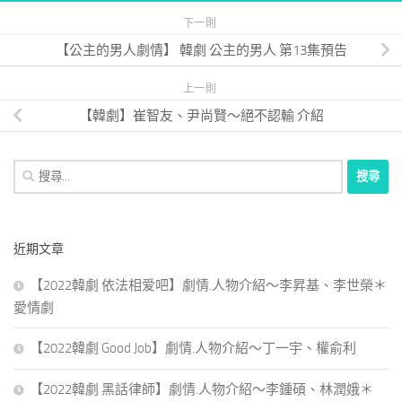
下一則
【公主的男人劇情】 韓劇 公主的男人 第13集預告
上一則
【韓劇】崔智友、尹尚賢～絕不認輸 介紹
搜
尋
關
鍵
近期文章
字:
【2022韓劇 依法相爱吧】劇情.人物介紹～李昇基、李世榮＊
愛情劇
【2022韓劇 Good Job】劇情.人物介紹～丁一宇、權俞利
【2022韓劇 黑話律師】劇情.人物介紹～李鍾碩、林潤娥＊