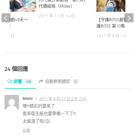
代價結局（Midas）
2011 年 11 月 14 日
情】韓劇49天～
【守護BOSS劇情】
字預告
護BOSS 第10集預告
 月 18 日
2011 年 9 月 1 日
24 個回應
迴響
48
自動參照通知
0
Ishani
2011 年 8 月 27 日上午 2:03
噢!!!精彩的要來了
看來衛生紙也要準備一下了!!!
太催淚了啦(泣)
回覆