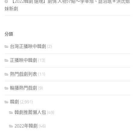
【2022韓劇 還魂】劇情.人物介紹～李宰旭、庭沼珉＊洪氏姐
妹新劇
分類
台灣正播映中韓劇
(2)
正播映中韓劇
(13)
熱門戲劇列表
(11)
輪播熱門戲劇
(9)
韓劇
(2,991)
韓劇推薦懶人包
(49)
2022年韓劇
(46)