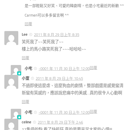
是一部輕鬆又好笑、可愛的韓劇唷，也是小宅最近的新歡 ^^
Carmen可以多多留言啊 ^^
回覆
Lee
2011 年 8 月 29 日上午 8:35
笑死我了~~笑死我了~~
樓上的馬小路笑死我了~~~哈哈哈~~
回覆
回覆
小宅
-0001 年 11 月 30 日上午 12:00
小宣
2011 年 8 月 29 日上午 10:45
不過即使這麼虐、這麼狗血的劇情，整部戲還是感覺蠻清
新蠻有質感的，應該說悲痛中的美感…真的很令人心動啊
回覆
回覆
小宅
-0001 年 11 月 30 日上午 12:00
celine
2011 年 8 月 29 日下午 2:46
12集停的點,看了快抓狂,真的是要吊足大家的心情!!!