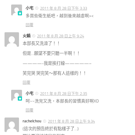
小宅
2011 年 8 月 28 日下午 3:33
多買些衛生紙吧，越到後來越虐啊><
回覆
火鍋
2011 年 8 月 28 日上午 9:24
本部長又洗澡了！！
但是…願望不要只聽一半啊！！
————-我是挨打線—————–
笑完哭 哭完笑～那有人這樣的！！
回覆
小宅
2011 年 8 月 28 日下午 2:35
呵~~洗完又洗，本部長的習慣真好啊XD
回覆
rachelchou
2011 年 8 月 28 日上午 9:34
(這次的預告終於有點樣子了…)