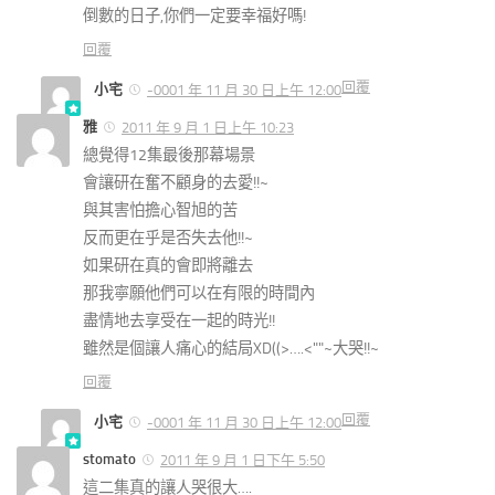
倒數的日子,你們一定要幸福好嗎!
回覆
回覆
小宅
-0001 年 11 月 30 日上午 12:00
雅
2011 年 9 月 1 日上午 10:23
總覺得12集最後那幕場景
會讓研在奮不顧身的去愛!!~
與其害怕擔心智旭的苦
反而更在乎是否失去他!!~
如果研在真的會即將離去
那我寧願他們可以在有限的時間內
盡情地去享受在一起的時光!!
雖然是個讓人痛心的結局XD((>….<""~大哭!!~
回覆
回覆
小宅
-0001 年 11 月 30 日上午 12:00
stomato
2011 年 9 月 1 日下午 5:50
這二集真的讓人哭很大….