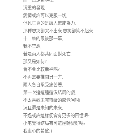
而一直走到現在,
沉重的發現,
愛情或許可以克服一切,
但死亡真的是讓人無能為力,
那種想哭卻哭不出來 想笑卻笑不起來…
十二集的最後那一幕,
我不禁想,
若是兩人都共同面對死亡,
那又是如何?
會不會比較幸福呢?
不再需要推開另一方,
兩人各自承受痛苦著,
第一次追這種還沒結局的戲,
不太喜歡未完待續的感覺呵呵!
況且還是未知的未來,
不過或許這樣便會有更多的回憶吧~
小宅覺得結局有可能逆轉變好嗎?
我衷心的希望: )