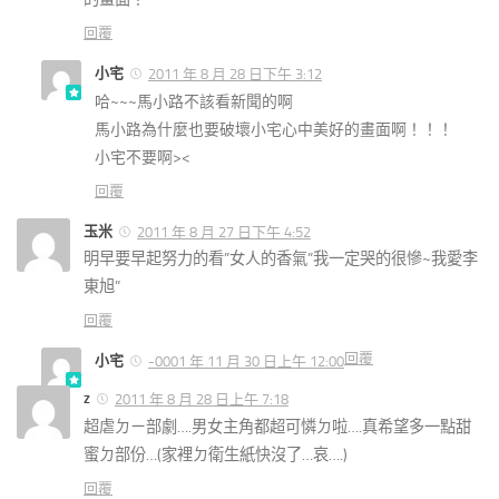
回覆
小宅
2011 年 8 月 28 日下午 3:12
哈~~~馬小路不該看新聞的啊
馬小路為什麼也要破壞小宅心中美好的畫面啊！！！
小宅不要啊><
回覆
玉米
2011 年 8 月 27 日下午 4:52
明早要早起努力的看”女人的香氣”我一定哭的很慘~我愛李
東旭”
回覆
回覆
小宅
-0001 年 11 月 30 日上午 12:00
z
2011 年 8 月 28 日上午 7:18
超虐ㄉㄧ部劇….男女主角都超可憐ㄉ啦….真希望多一點甜
蜜ㄉ部份…(家裡ㄉ衛生紙快沒了…哀….)
回覆