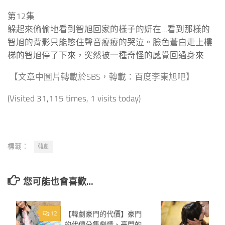
第12集
躲起來偷偷地看到智旭回家的樣子的妍在…看到那樣的
智旭的背影只能憋住聲音癡癡的哭泣。臉色蒼白走上樓
梯的智旭停了下來，突然被一種奇怪的感覺回過身來…
【文章中圖片轉載於SBS，轉載：百度李東旭吧】
(Visited 31,115 times, 1 visits today)
標籤：
韓劇
您可能也會喜歡…
12
【韓劇豪門的代價】豪門
0
的代價分集劇情、豪門的