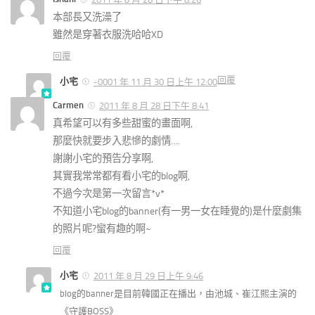
本部長又洗澡了
雖然是穿著衣服洗哈哈XD
回覆
回覆
小宅
-0001 年 11 月 30 日上午 12:00
Carmen
2011 年 8 月 28 日下午 8:41
真希望可以有多些甜蜜的畫面啊,
那麼快就要步入悲慘的劇情….
謝謝小宅的預告分享啊,
其實我常常都有看小宅的blog啊,
不過今次是第一次留言*v*
不知道小宅blog的banner(有一男一女在睡覺的)是什麼劇集
的照片呢?蠻有趣的啊~
回覆
小宅
2011 年 8 月 29 日上午 9:46
blog的banner是目前韓國正在播出，由池城、崔江熙主演的
《守護BOSS》