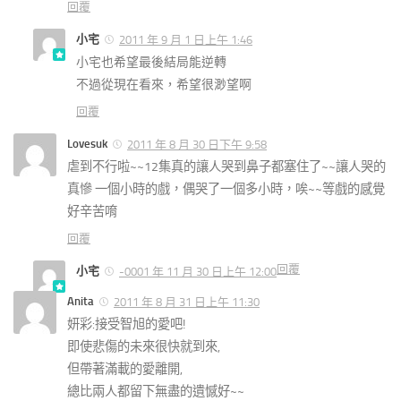
回覆
小宅
2011 年 9 月 1 日上午 1:46
小宅也希望最後結局能逆轉
不過從現在看來，希望很渺望啊
回覆
Lovesuk
2011 年 8 月 30 日下午 9:58
虐到不行啦~~12集真的讓人哭到鼻子都塞住了~~讓人哭的
真慘 一個小時的戲，偶哭了一個多小時，唉~~等戲的感覺
好辛苦唷
回覆
回覆
小宅
-0001 年 11 月 30 日上午 12:00
Anita
2011 年 8 月 31 日上午 11:30
妍彩:接受智旭的愛吧!
即使悲傷的未來很快就到來,
但帶著滿載的愛離開,
總比兩人都留下無盡的遺憾好~~