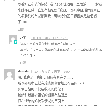
隨著妍在崩潰的情緒…我也忍不住跟著一直落淚…>_< 對我
來說存在感一直沒有很強烈的智旭... 那飛車阻擋保護妍在
的舉動終於有感動到我... 可以給他蓋章認證或是按個讚
了...XD
回覆
小宅
2011 年 9 月 2 日下午 12:11
智旭，應該是屬於越來越有存在感的人吧
真不知道是不是因為角色設定的關係…小宅一開始都把焦點放
在妍在身上
回覆
stomato
2011 年 9 月 5 日下午 5:50
哈…我也是一直把焦點放在妍在身上….
所以那飛車阻擋有讓我驚覺智旭是存在的…XD
劇情已經到了快要收尾的階段了…
雖然和我當初預想的劇情有點落差….
但在情緒的起伏及情感的呈現上…