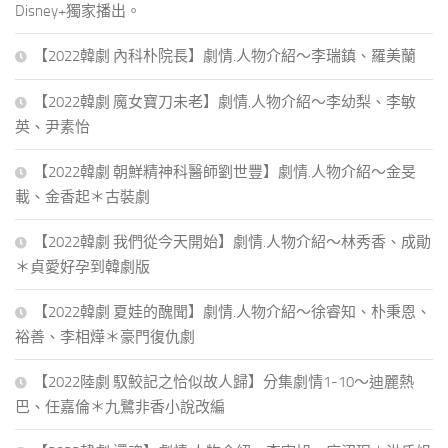
Disney+獨家播出。
【2022韓劇 內科朴院長】劇情.人物介紹～李瑞鎮、羅美蘭
【2022韓劇 魔女寶刀未老】劇情.人物介紹～李幼梨、李敏
英、尹素怡
【2022韓劇 朝鮮精神科醫師劉世豐】劇情.人物介紹～金旻
載、金香起＊古裝劇
【2022韓劇 我們從今天開始】劇情.人物介紹～林秀香、成勛
＊貞愛好孕到韓劇版
【2022韓劇 夏娃的醜聞】劇情.人物介紹～徐睿知、朴秉恩、
裕善、李相燁＊豪門復仇劇
【2022陸劇 馭鮫記之恰似故人歸】分集劇情1-10～迪麗熱
巴、任嘉倫＊九鷺非香小說改編