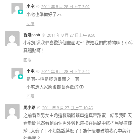
小宅
2011 年 8 月 28 日下午 3:02
小宅也準備好了><
回覆
香港pooh
2011 年 8 月 27 日上午 9:50
小宅知道我們喜歡這個畫面呢^^ 送姶我們的禮物啊！小宅
真體貼啊！
回覆
小宅
2011 年 8 月 28 日下午 2:42
是啊~~這是經典畫面之一啊
小宅想大家應後都會喜歡的XD
回覆
馬小路
2011 年 8 月 27 日上午 10:46
之前看到男女主角這樣騎腳踏車還真是甜蜜！結果我昨天
看新聞竟然看到兩個男外勞也這樣在馬路中搖搖晃晃這樣
騎…太蠢了！不知該說甚麼了！為什麼要破壞我心中美好
的畫面？