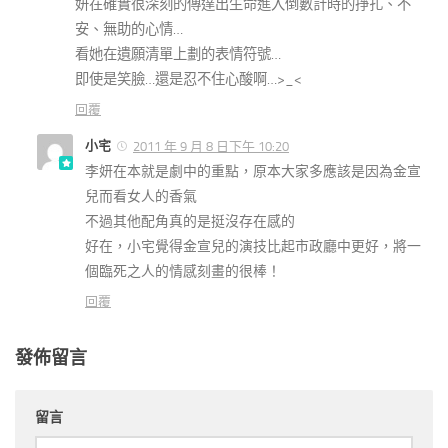
妍在確實很深刻的傳達出生命進入倒數計時的掙扎、不
安、無助的心情…
看她在遺願清單上劃的表情符號…
即使是笑臉…還是忍不住心酸啊…>_<
回覆
小宅
2011 年 9 月 8 日下午 10:20
李妍在本就是劇中的重點，原本大家多應該是因為金宣
兒而看女人的香氣
不過其他配角真的是挺沒存在感的
好在，小宅覺得金宣兒的演技比起市政廳中更好，將一
個臨死之人的情感刻畫的很棒！
回覆
發佈留言
留言