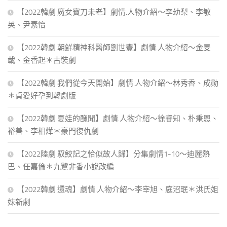
【2022韓劇 魔女寶刀未老】劇情.人物介紹～李幼梨、李敏
英、尹素怡
【2022韓劇 朝鮮精神科醫師劉世豐】劇情.人物介紹～金旻
載、金香起＊古裝劇
【2022韓劇 我們從今天開始】劇情.人物介紹～林秀香、成勛
＊貞愛好孕到韓劇版
【2022韓劇 夏娃的醜聞】劇情.人物介紹～徐睿知、朴秉恩、
裕善、李相燁＊豪門復仇劇
【2022陸劇 馭鮫記之恰似故人歸】分集劇情1-10～迪麗熱
巴、任嘉倫＊九鷺非香小說改編
【2022韓劇 還魂】劇情.人物介紹～李宰旭、庭沼珉＊洪氏姐
妹新劇