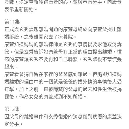
冷戰，決定重新獲得康萱的心，並與春南分手，向康萱
表示重新開始。
第11集
正式與玄秀談起離婚問題的康萱母終於向康萱父提出離
婚訴訟，之後離開家去了療養院。
康萱知道媽媽的離婚律師是玄秀的事情後要求他取消訴
訟，但是玄秀告訴她康萱母有正當的理由提出離婚，憤
怒的康萱讓玄秀不要再和自己聯繫，玄秀聽後不禁慌張
起來。
康萱看著獨自留在家裡的爸爸感到難過，但隨即知道媽
媽離婚的理由中的一個就是爸爸的婚外情的事情後大受
打擊，加上之前一直被隱藏的父母的過去和性生活被揭
露後，作為女兒的康萱感到不知所措。
第12集
因父母的離婚事件和玄秀復婚的消息感到疲憊的康萱決
定分手。