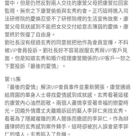
當中，但是仍然反對兩人交往的康萱父母把康萱拉回家
監視，無奈之下康萱偷偷與玄秀約會。正巧這時進入司
法研修院的慶煥忍受不了研修院裡的生活宣佈放棄，康
萱父母見狀感到不能把女兒交付給意志薄弱的慶煥，康
萱終於恢復了自由身。
劉社長沒有經過玄秀的同意就把他作為會員宣傳，不料
被VIP會員投訴。劉社長好不容易說服玄秀與VIP客戶見
面，但是知道玄秀和婚介經理康萱關係的VIP客戶一怒之
下要投訴『最後的愛情』。
第15集
『最後的愛情』解決VIP會員事件並重新開張，康萱通過
給周圍的單身人士尋找愛情感到成就感，玄秀看著這樣
的康萱內心油然起敬。兩個人盡情享受著幸福的戀愛時
光。因婚外情遭丈夫離婚訴訟的藝人李菲仁來找玄秀，
看著為了隱藏複雜的男人關係而撒謊的李菲仁，作為辯
護律師的玄秀感到案件棘手，這時卻被別人誤會是李菲
仁的情人，玄秀陷入了危機。