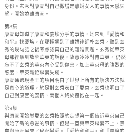
身份。玄秀對康萱對自己撒謊是離婚女人的事情大感失
望，開始遠離康萱。
第8集
康萱母知道了康萱和慶煥分手的事情，她來到『愛情和
和平』找慶煥，在那裡遇到了離婚律師朴玄秀，聽到玄
秀的幾句話之後考慮認真自己的離婚問題。玄秀從華英
母那裡聽到放棄華英的話後，故意冷冷對待華英， 仍然
忘不了玄秀的華英內心受到傷害，加上華英母的強烈的
態度，華英斷絕聯繫失蹤。
康萱通過現金王的項目明白了世界上所有的解決方法就
是真心的道理，於是對玄秀表白了愛意，玄秀也明白了
自己對康萱的感情，兩個人終於擁抱在一起。
第9集
與康萱開始戀愛的玄秀按照約定想第一個告訴華英自己
開始了新的戀愛的事情，但是一直與華英聯繫不上，無
奈與康萱展開了秘密戀愛。『愛情和和平』和『最後的