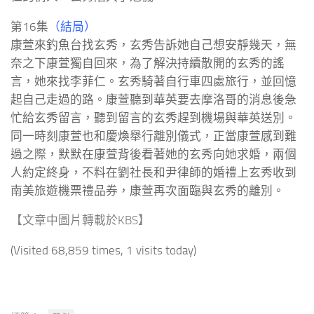
第16集
（結局）
康萱來釣魚台找玄秀，玄秀告訴她自己想安靜幾天，無
奈之下康萱獨自回來，為了解決持續散開的玄秀的謠
言，她來找李菲仁。玄秀騎著自行車四處旅行，並回憶
起自己走過的路。康萱聽到華英要去摩洛哥的消息後急
忙給玄秀留言，聽到留言的玄秀趕到機場與華英送別。
同一時刻康萱也和慶煥舉行離別儀式，正當康萱感到難
過之際，默默在康萱背後看著她的玄秀向她求婚，兩個
人約定終身，不料在劉社長和尹律師的婚禮上玄秀收到
南美旅遊機票禮品券，康萱再次面臨與玄秀的離別。
【文章中圖片轉載於KBS】
(Visited 68,859 times, 1 visits today)