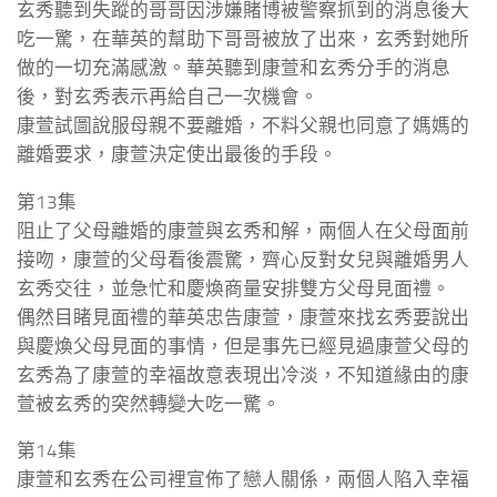
玄秀聽到失蹤的哥哥因涉嫌賭博被警察抓到的消息後大
吃一驚，在華英的幫助下哥哥被放了出來，玄秀對她所
做的一切充滿感激。華英聽到康萱和玄秀分手的消息
後，對玄秀表示再給自己一次機會。
康萱試圖說服母親不要離婚，不料父親也同意了媽媽的
離婚要求，康萱決定使出最後的手段。
第13集
阻止了父母離婚的康萱與玄秀和解，兩個人在父母面前
接吻，康萱的父母看後震驚，齊心反對女兒與離婚男人
玄秀交往，並急忙和慶煥商量安排雙方父母見面禮。
偶然目睹見面禮的華英忠告康萱，康萱來找玄秀要說出
與慶煥父母見面的事情，但是事先已經見過康萱父母的
玄秀為了康萱的幸福故意表現出冷淡，不知道緣由的康
萱被玄秀的突然轉變大吃一驚。
第14集
康萱和玄秀在公司裡宣佈了戀人關係，兩個人陷入幸福