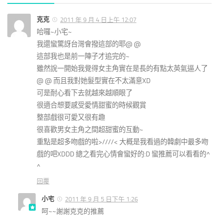
克克
2011 年 9 月 4 日上午 12:07
哈囉~小宅~
我還蠻驚訝台灣會撥這部的耶@ @
這部我也是前一陣子才追完的~
雖然說一開始我覺得女主角實在是長的有點太英氣逼人了
@ @ 而且我對她髮型實在不太滿意XD
可是耐心看下去就越來越順眼了
很適合想要感受愛情甜蜜的時候觀賞
整部戲很可愛又很有趣
很喜歡男女主角之間超甜蜜的互動~
重點是超多吻戲的啦>////< 大概是我看過的韓劇中最多吻
戲的吧XDDD 總之看完心情會蠻好的:D 蠻推薦可以看看的^
^
回覆
小宅
2011 年 9 月 5 日下午 1:26
呵~~謝謝克克的推薦