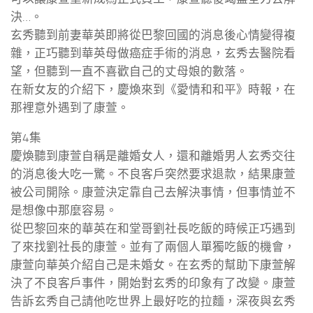
決…。
玄秀聽到前妻華英即將從巴黎回國的消息後心情變得複
雜，正巧聽到華英母做癌症手術的消息，玄秀去醫院看
望，但聽到一直不喜歡自己的丈母娘的數落。
在新女友的介紹下，慶煥來到《愛情和和平》時報，在
那裡意外遇到了康萱。
第4集
慶煥聽到康萱自稱是離婚女人，還和離婚男人玄秀交往
的消息後大吃一驚。不良客戶突然要求退款，結果康萱
被公司開除。康萱決定靠自己去解決事情，但事情並不
是想像中那麼容易。
從巴黎回來的華英在和堂哥劉社長吃飯的時候正巧遇到
了來找劉社長的康萱。並有了兩個人單獨吃飯的機會，
康萱向華英介紹自己是未婚女。在玄秀的幫助下康萱解
決了不良客戶事件，開始對玄秀的印象有了改變。康萱
告訴玄秀自己請他吃世界上最好吃的拉麵，深夜與玄秀