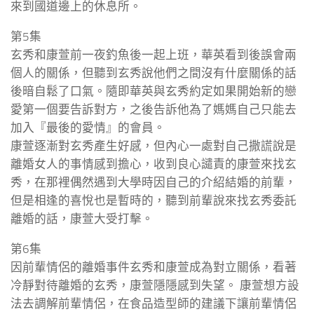
來到國道邊上的休息所。
第5集
玄秀和康萱前一夜釣魚後一起上班，華英看到後誤會兩
個人的關係，但聽到玄秀說他們之間沒有什麼關係的話
後暗自鬆了口氣。隨即華英與玄秀約定如果開始新的戀
愛第一個要告訴對方，之後告訴他為了媽媽自己只能去
加入『最後的愛情』的會員。
康萱逐漸對玄秀產生好感，但內心一處對自己撒謊說是
離婚女人的事情感到擔心，收到良心譴責的康萱來找玄
秀，在那裡偶然遇到大學時因自己的介紹結婚的前輩，
但是相逢的喜悅也是暫時的，聽到前輩說來找玄秀委託
離婚的話，康萱大受打擊。
第6集
因前輩情侶的離婚事件玄秀和康萱成為對立關係，看著
冷靜對待離婚的玄秀，康萱隱隱感到失望。 康萱想方設
法去調解前輩情侶，在食品造型師的建議下讓前輩情侶