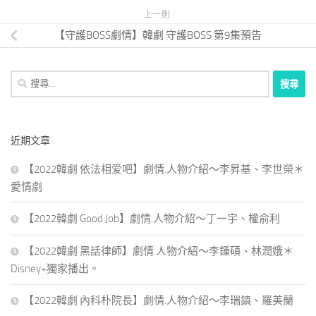
上一則
【守護BOSS劇情】韓劇 守護BOSS 第9集預告
搜
尋
關
鍵
近期文章
字:
【2022韓劇 依法相爱吧】劇情.人物介紹～李昇基、李世榮＊
愛情劇
【2022韓劇 Good Job】劇情.人物介紹～丁一宇、權俞利
【2022韓劇 黑話律師】劇情.人物介紹～李鍾碩、林潤娥＊
Disney+獨家播出。
【2022韓劇 內科朴院長】劇情.人物介紹～李瑞鎮、羅美蘭