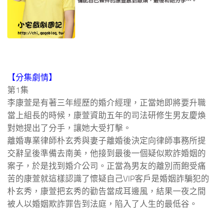
【分集劇情】
第1集
李康萱是有著三年經歷的婚介經理，正當她即將要升職
當上組長的時候，康萱資助五年的司法研修生男友慶煥
對她提出了分手，讓她大受打擊。
離婚專業律師朴玄秀與妻子離婚後決定向律師事務所提
交辭呈後準備去南美，他接到最後一個疑似欺詐婚姻的
案子，於是找到婚介公司。正當為男友的離別而飽受痛
苦的康萱就這樣認識了懷疑自己VIP客戶是婚姻詐騙犯的
朴玄秀，康萱把玄秀的勸告當成耳邊風，結果一夜之間
被人以婚姻欺詐罪告到法庭，陷入了人生的最低谷。