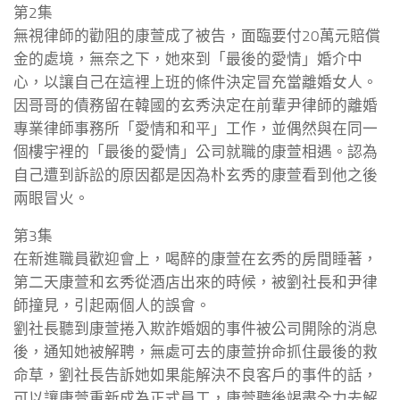
第2集
無視律師的勸阻的康萱成了被告，面臨要付20萬元賠償
金的處境，無奈之下，她來到「最後的愛情」婚介中
心，以讓自己在這裡上班的條件決定冒充當離婚女人。
因哥哥的債務留在韓國的玄秀決定在前輩尹律師的離婚
專業律師事務所「愛情和和平」工作，並偶然與在同一
個樓宇裡的「最後的愛情」公司就職的康萱相遇。認為
自己遭到訴訟的原因都是因為朴玄秀的康萱看到他之後
兩眼冒火。
第3集
在新進職員歡迎會上，喝醉的康萱在玄秀的房間睡著，
第二天康萱和玄秀從酒店出來的時候，被劉社長和尹律
師撞見，引起兩個人的誤會。
劉社長聽到康萱捲入欺詐婚姻的事件被公司開除的消息
後，通知她被解聘，無處可去的康萱拚命抓住最後的救
命草，劉社長告訴她如果能解決不良客戶的事件的話，
可以讓康萱重新成為正式員工，康萱聽後竭盡全力去解