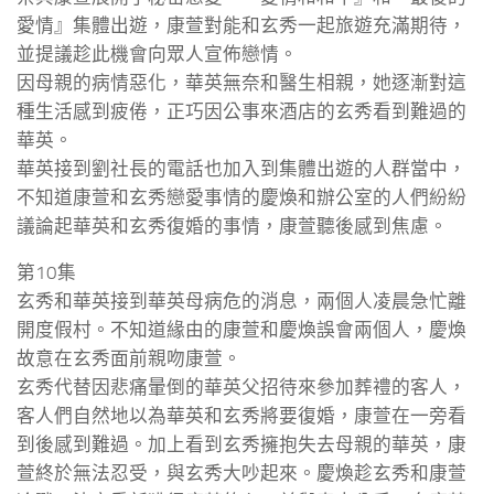
愛情』集體出遊，康萱對能和玄秀一起旅遊充滿期待，
並提議趁此機會向眾人宣佈戀情。
因母親的病情惡化，華英無奈和醫生相親，她逐漸對這
種生活感到疲倦，正巧因公事來酒店的玄秀看到難過的
華英。
華英接到劉社長的電話也加入到集體出遊的人群當中，
不知道康萱和玄秀戀愛事情的慶煥和辦公室的人們紛紛
議論起華英和玄秀復婚的事情，康萱聽後感到焦慮。
第10集
玄秀和華英接到華英母病危的消息，兩個人凌晨急忙離
開度假村。不知道緣由的康萱和慶煥誤會兩個人，慶煥
故意在玄秀面前親吻康萱。
玄秀代替因悲痛暈倒的華英父招待來參加葬禮的客人，
客人們自然地以為華英和玄秀將要復婚，康萱在一旁看
到後感到難過。加上看到玄秀擁抱失去母親的華英，康
萱終於無法忍受，與玄秀大吵起來。慶煥趁玄秀和康萱