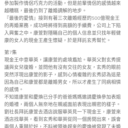
參加製作情侶巧克力的活動，但是前輩情侶的感情越來
越糟糕，最後仍到了離婚調解的地步。
『最後的愛情』接到有著三次離婚經歷的500億現金王
的再婚業務，成功時將得到高額的手續費，公司上下陷
入興奮之中。康萱對隱瞞自己的個人信息並只找年輕健
康的女人的現金王產生懷疑，於是拜託玄秀幫忙。
第7集
現金王中意華英，讓康萱的處境尷尬。華英父對玄秀提
議與女兒復婚，並問他有沒有交往的女友，玄秀的眼前
突然浮現出康萱的影子，感到心情複雜的玄秀認為這是
因為自己和康萱都是離婚男女，所以才產生了同病相憐
的感情。
不知道康萱和慶煥已分手的爸爸媽媽邀請慶煥參加表姐
的婚禮，兩個人無奈地在親戚面前表現出親密的樣子。
劉社長拜託康萱去酒店說服華英見一下現金王，康萱來
酒店找華英，看到玄秀和華英從同一個房間出來，誤會
兩個人重歸於好，不料被隨後趕來的慶煥被發現了未婚