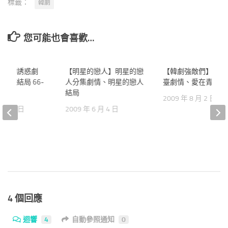
標籤：
韓劇
您可能也會喜歡…
妻子的誘惑劇
90
【明星的戀人】明星的戀
0
【韓劇強敵們】愛在
誘惑結局 66-
人分集劇情、明星的戀人
臺劇情、愛在青瓦台
結局
2009 年 8 月 2 日
 月 19 日
2009 年 6 月 4 日
4 個回應
迴響
4
自動參照通知
0