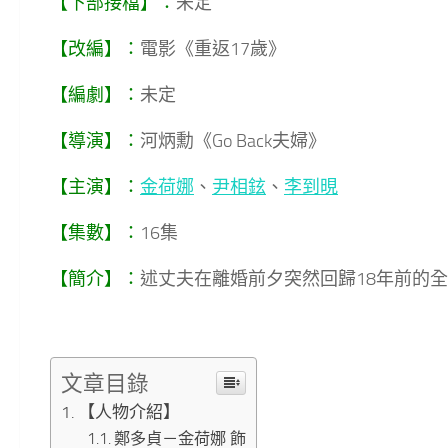
【下部接檔】：
未定
【改編】：
電影《重返17歲》
【編劇】：
未定
【導演】：
河炳勳《Go Back夫婦》
【主演】：
金荷娜
、
尹相鉉
、
李到晛
【集數】：
16集
【簡介】：
述丈夫在離婚前夕突然回歸18年前的
文章目錄
【人物介紹】
鄭多貞－金荷娜 飾