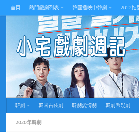
首頁
熱門戲劇列表
韓國播映中韓劇
2022
Skip to content
2
韓劇
韓國古裝劇
韓劇愛情劇
韓劇懸疑劇
2020年韓劇