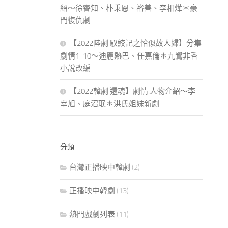
紹～徐睿知、朴秉恩、裕善、李相燁＊豪
門復仇劇
【2022陸劇 馭鮫記之恰似故人歸】分集
劇情1-10～迪麗熱巴、任嘉倫＊九鷺非香
小說改編
【2022韓劇 還魂】劇情.人物介紹～李
宰旭、庭沼珉＊洪氏姐妹新劇
分類
台灣正播映中韓劇
(2)
正播映中韓劇
(13)
熱門戲劇列表
(11)