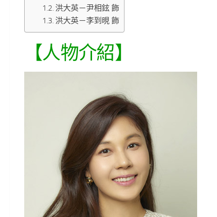
洪大英－尹相鉉 飾
洪大英－李到晛 飾
【人物介紹】