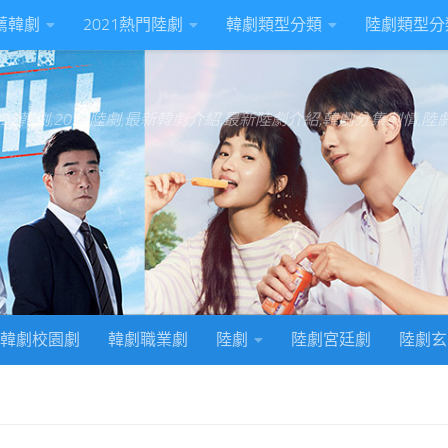
推薦韓劇
2021熱門陸劇
韓劇類型分類
陸劇類型分
022韓劇,2022陸劇,最新韓劇介紹,最新陸劇介紹,韓劇分集劇情,
韓劇校園劇
韓劇職業劇
陸劇
陸劇宮廷劇
陸劇玄