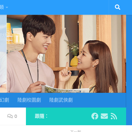
類
陸劇分集劇情
幻劇
陸劇校園劇
陸劇武俠劇
0
跟隨：