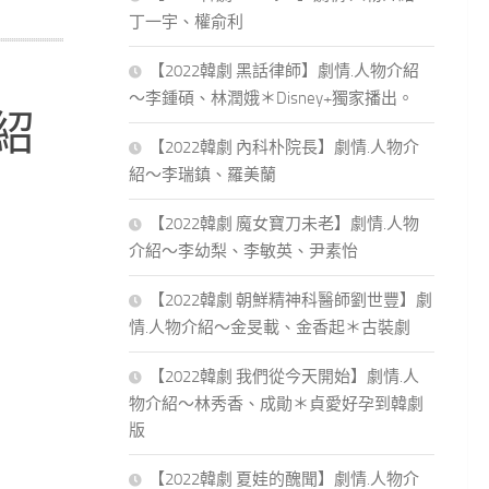
丁一宇、權俞利
【2022韓劇 黑話律師】劇情.人物介紹
～李鍾碩、林潤娥＊Disney+獨家播出。
介紹
【2022韓劇 內科朴院長】劇情.人物介
紹～李瑞鎮、羅美蘭
【2022韓劇 魔女寶刀未老】劇情.人物
介紹～李幼梨、李敏英、尹素怡
【2022韓劇 朝鮮精神科醫師劉世豐】劇
情.人物介紹～金旻載、金香起＊古裝劇
【2022韓劇 我們從今天開始】劇情.人
物介紹～林秀香、成勛＊貞愛好孕到韓劇
版
【2022韓劇 夏娃的醜聞】劇情.人物介