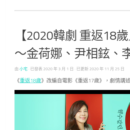
【2020韓劇 重返18歲
～金荷娜、尹相鉉、
由
小宅
· 已發表
2020 年 3 月 1 日
· 已更新
2020 年 11 月 25 日
《
重返18歲
》改編自電影《重返17歲》，劇情講