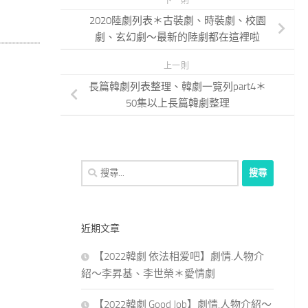
下一則
2020陸劇列表＊古裝劇、時裝劇、校園
劇、玄幻劇～最新的陸劇都在這裡啦
上一則
長篇韓劇列表整理、韓劇一覽列part4＊
50集以上長篇韓劇整理
搜
尋
關
鍵
近期文章
字:
【2022韓劇 依法相爱吧】劇情.人物介
紹～李昇基、李世榮＊愛情劇
【2022韓劇 Good Job】劇情.人物介紹～