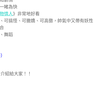
一睹為快
物情人
》非常地好看
、可搞怪、可撒嬌、可高傲，帥氣中又帶有妖性
合
、舞蹈
D）
》介紹給大家！！