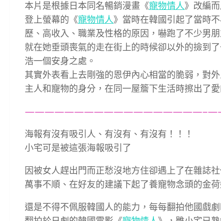
本片是根據日本同名暢銷漫畫《
寵物情人
》改編而
登上螢幕的《
寵物情人
》當時在韓國引起了當時不
歷、高收入、職業及性格的原因，嚇跑了不少男朋
就在她垂頭喪氣的走在街上的時候卻以外的撿到了
浩一個安身之處。
其實外表看上去剛強的恩伊內心相當的脆弱，對外
主人和寵物的身分，在同一屋簷下生活時擦出了愛
——————————————————–
—
海報有沒有吸引人、有沒有、有沒有！！！
小宅可是被這張海報吸引了
因被女人趕出門而正愁沒地方住卻遇上了在雜誌社
萬事不順、在好友的建議下起了養寵物念頭的金荷
還是不得不佩服韓國人的能力，每每翻拍他國戲劇
翻拍於日劇的韓國電影《
寵物情人
》，雖小宅已熟