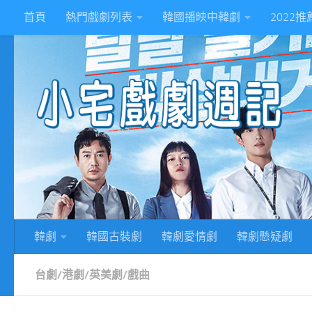
首頁
熱門戲劇列表
韓國播映中韓劇
2022
Skip to content
2
韓劇
韓國古裝劇
韓劇愛情劇
韓劇懸疑劇
台劇/港劇/英美劇/戲曲