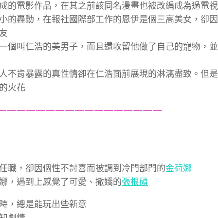
成的電影作品，在其之前該同名漫畫也被改編成為過電視
小的轟動，在報社國際部工作的恩伊是個三高美女，卻因
友
一個叫仁浩的美男子，而且還收留他做了自己的寵物，並
人不肯暴露的真性情卻在仁浩面前展現的淋漓盡致。但是
的火花
—————————————————
任職，卻因個性不討喜而被調到冷門部門的
金荷娜
娜，遇到上感覺了可愛、撒嬌的
張根碩
時，總是能玩出些新意
知劇情