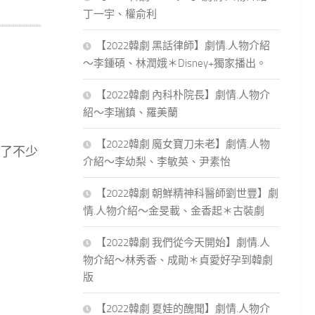
丁一宇、權俞利
【2022韓劇 黑話律師】劇情.人物介紹
～李鍾碩、林潤娥＊Disney+獨家播出。
【2022韓劇 內科朴院長】劇情.人物介
紹～李瑞鎮、羅美蘭
【2022韓劇 魔女寶刀未老】劇情.人物
了不少
介紹～李幼梨、李敏英、尹素怡
【2022韓劇 朝鮮精神科醫師劉世豐】劇
情.人物介紹～金旻載、金香起＊古裝劇
【2022韓劇 我們從今天開始】劇情.人
物介紹～林秀香、成勛＊貞愛好孕到韓劇
版
【2022韓劇 夏娃的醜聞】劇情.人物介