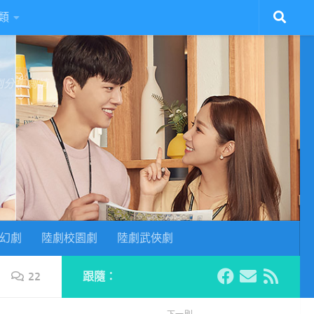
類
陸劇分集劇情
幻劇
陸劇校園劇
陸劇武俠劇
22
跟隨：