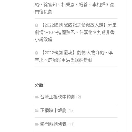
紹～徐睿知、朴秉恩、裕善、李相燁＊豪
門復仇劇
【2022陸劇 馭鮫記之恰似故人歸】分集
劇情1-10～迪麗熱巴、任嘉倫＊九鷺非香
小說改編
【2022韓劇 還魂】劇情.人物介紹～李
宰旭、庭沼珉＊洪氏姐妹新劇
分類
台灣正播映中韓劇
(2)
正播映中韓劇
(13)
熱門戲劇列表
(11)