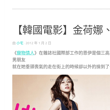
【韓國電影】金荷娜
由
小宅
·
2012 年 1 月 2 日
《
寵物情人
》在雜誌社國際部工作的恩伊是個三高
男朋友
就在她垂頭喪氣的走在街上的時候卻以外的撿到了