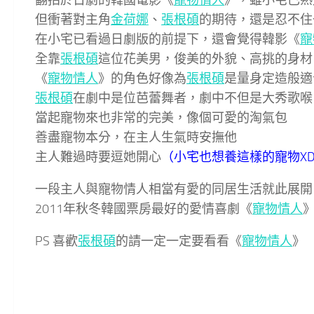
但衝著對主角
金荷娜
、
張根碩
的期待，還是忍不住
在小宅已看過日劇版的前提下，還會覺得韓影《
寵
全靠
張根碩
這位花美男，俊美的外貌、高挑的身材
《
寵物情人
》的角色好像為
張根碩
是量身定造般適
張根碩
在劇中是位芭蕾舞者，劇中不但是大秀歌喉
當起寵物來也非常的完美，像個可愛的淘氣包
善盡寵物本分，在主人生氣時安撫他
主人難過時要逗她開心
（小宅也想養這樣的寵物X
一段主人與寵物情人相當有愛的同居生活就此展開
2011年秋冬韓國票房最好的愛情喜劇《
寵物情人
PS 喜歡
張根碩
的請一定一定要看看《
寵物情人
》