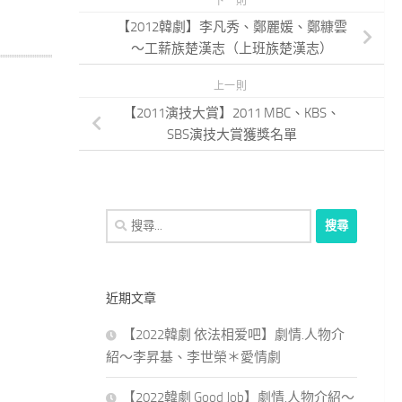
下一則
【2012韓劇】李凡秀、鄭麗媛、鄭糠雲
～工薪族楚漢志（上班族楚漢志）
上一則
【2011演技大賞】2011 MBC、KBS、
SBS演技大賞獲獎名單
搜
尋
關
鍵
近期文章
字:
【2022韓劇 依法相爱吧】劇情.人物介
紹～李昇基、李世榮＊愛情劇
【2022韓劇 Good Job】劇情.人物介紹～