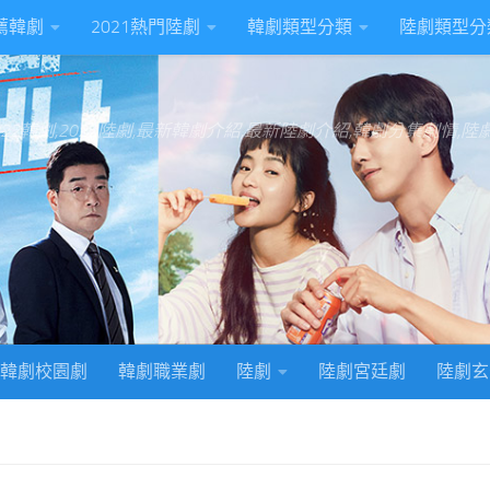
推薦韓劇
2021熱門陸劇
韓劇類型分類
陸劇類型分
022韓劇,2022陸劇,最新韓劇介紹,最新陸劇介紹,韓劇分集劇情,
韓劇校園劇
韓劇職業劇
陸劇
陸劇宮廷劇
陸劇玄