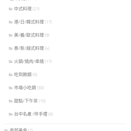
中式料理
(21)
港/日/韓式料理
(17)
美/義/歐式料理
(9)
泰/新/越式料理
(4)
火鍋/燒肉/串燒
(17)
吃到飽類
(5)
市場小吃類
(30)
甜點/下午茶
(15)
台中名產 /伴手禮
(6)
南部美食
(2)