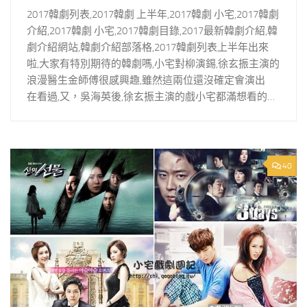
2017韓劇列表,2017韓劇 上半年,2017韓劇 小宅,2017韓劇
介紹,2017韓劇 小宅,2017韓劇目錄,2017最新韓劇介紹,韓
劇介紹網站,韓劇介紹部落格,2017韓劇列表上半年出來
啦,大家有特別期待的韓劇嗎,小宅對柳演錫,徐玄振主演的
浪漫醫生金師傅很感興趣,雖然這兩位還沒確定會演出
在看過,又，吳海英後,徐玄振主演的戲小宅都滿想看的…
40