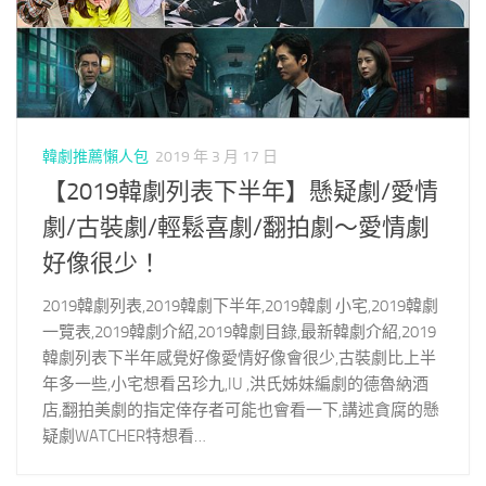
韓劇推薦懶人包
2019 年 3 月 17 日
【2019韓劇列表下半年】懸疑劇/愛情
劇/古裝劇/輕鬆喜劇/翻拍劇～愛情劇
好像很少！
2019韓劇列表,2019韓劇下半年,2019韓劇 小宅,2019韓劇
一覽表,2019韓劇介紹,2019韓劇目錄,最新韓劇介紹,2019
韓劇列表下半年感覺好像愛情好像會很少,古裝劇比上半
年多一些,小宅想看呂珍九,IU ,洪氏姊妹編劇的德魯納酒
店,翻拍美劇的指定倖存者可能也會看一下,講述貪腐的懸
疑劇WATCHER特想看…