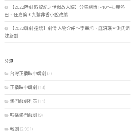
【2022陸劇 馭鮫記之恰似故人歸】分集劇情1-10～迪麗熱
巴、任嘉倫＊九鷺非香小說改編
【2022韓劇 還魂】劇情.人物介紹～李宰旭、庭沼珉＊洪氏姐
妹新劇
分類
台灣正播映中韓劇
(2)
正播映中韓劇
(13)
熱門戲劇列表
(11)
輪播熱門戲劇
(9)
韓劇
(2,991)