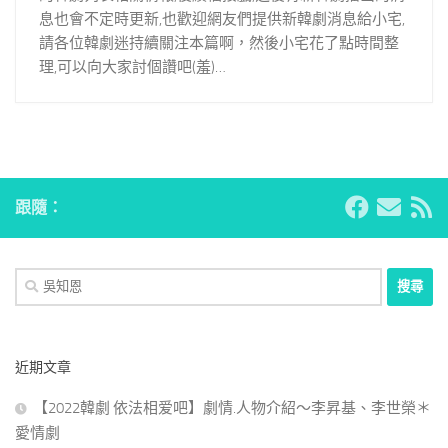
息也會不定時更新,也歡迎網友們提供新韓劇消息給小宅,
請各位韓劇迷持續關注本篇啊，然後小宅花了點時間整
理,可以向大家討個讚吧(羞)…
跟隨：
搜
尋
關
鍵
近期文章
字:
【2022韓劇 依法相爱吧】劇情.人物介紹～李昇基、李世榮＊
愛情劇