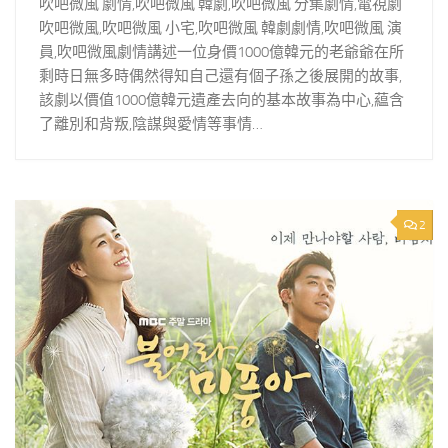
吹吧微風 劇情,吹吧微風 韓劇,吹吧微風 分集劇情,電視劇
吹吧微風,吹吧微風 小宅,吹吧微風 韓劇劇情,吹吧微風 演
員,吹吧微風劇情講述一位身價1000億韓元的老爺爺在所
剩時日無多時偶然得知自己還有個子孫之後展開的故事,
該劇以價值1000億韓元遺產去向的基本故事為中心,藴含
了離別和背叛,陰謀與愛情等事情…
2