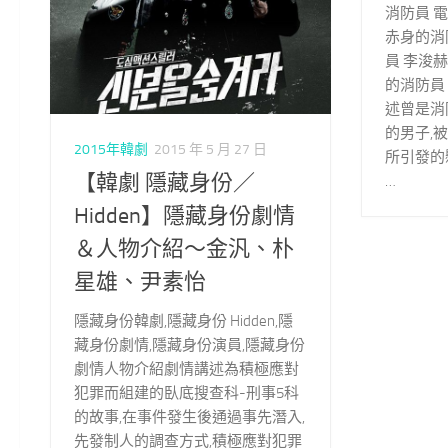
消防員 電
赤身的消
員 李浚赫
的消防員
述曾是消
的男子,
2015年韓劇
2015 年 5 月 27 日
所引發的
【韓劇 隱藏身份／
…
Hidden】隱藏身份劇情
＆人物介紹～金汎、朴
星雄、尹素怡
隱藏身份韓劇,隱藏身份 Hidden,隱
藏身份劇情,隱藏身份演員,隱藏身份
劇情人物介紹劇情講述為積極應對
犯罪而組建的臥底搜查科-刑事5科
的故事,在事件發生後通過事先潛入,
先發制人的調查方式,積極應對犯罪