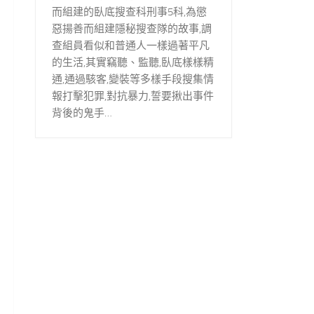
而組建的臥底搜查科刑事5科,為懲
惡揚善而組建隱秘搜查隊的故事,調
查組員看似和普通人一樣過著平凡
的生活,其實竊聽、監聽,臥底樣樣精
通,通過駭客,變裝等多樣手段搜集情
報打擊犯罪,對抗暴力,誓要揪出事件
背後的鬼手…