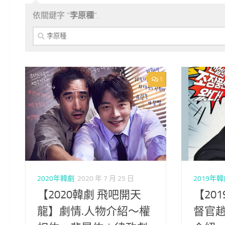
依關鍵字 "
李原種
".
搜
尋
關
鍵
字:
1
2020年韓劇
2020 年 7 月 25 日
2019年
【2020韓劇 飛吧開天
【20
龍】劇情.人物介紹～權
督官趙