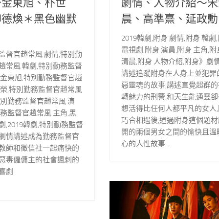
～金東旭、朴世
劇情、人物介紹～宋
柳德煥＊黑色幽默
晨、高準熹、延政勳
2019韓劇,附身 劇情,附身 韓劇
電視劇,附身 演員,附身 主角,附
監督官趙常風 劇情,特別勤
清晨,附身 人物介紹,附身》劇
趙常風 韓劇,特別勤務監督
講述追蹤附身在人身上並犯罪
 金東旭,特別勤務監督官趙
惡靈魂的故事,講述直覺超群的
世榮,特別勤務監督官趙常風
轉魅力的刑警,和天生能通靈卻
特別勤務監督官趙常風 演
想活得比任何人都平凡的女人,
勤務監督官趙常風 主角,黑
巧合相遇後,通過附身這個題材
,2019韓劇,特別勤務監督
開的兩個男女之間的愉快且溫
劇情講述成為勤務監督官
心的人性故事…
教師和徵信社一起痛快的
惡毒僱傭主的社會諷刺的
喜劇