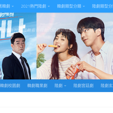
推薦韓劇
2021熱門陸劇
韓劇類型分類
陸劇類型分
022韓劇,2022陸劇,最新韓劇介紹,最新陸劇介紹,韓劇分集劇情,
韓劇校園劇
韓劇職業劇
陸劇
陸劇宮廷劇
陸劇玄