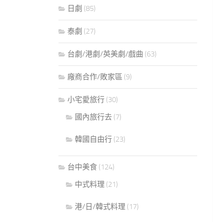
日劇
(85)
泰劇
(27)
台劇/港劇/英美劇/戲曲
(63)
廠商合作/敗家區
(9)
小宅愛旅行
(30)
國內旅行去
(7)
韓國自由行
(23)
台中美食
(124)
中式料理
(21)
港/日/韓式料理
(17)