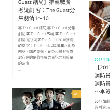
Guest 結局】推薦驅魔
懸疑劇 客：The Guest分
集劇情1～16
客:The Guest 結局,客:The Guest 分集
劇情,客:The Guest 韓劇,客:The Guest
劇情,電視劇客:The Guest,2018推薦
韓劇,客：The Guest以驅魔和巫術為
題材，講述靈媒、司祭和警察與處
處存在的依靠怪異力量犯罪相較量
2017年
的故事
【20
…
消防員
消防員
～李
3
2017韓
員 韓劇,