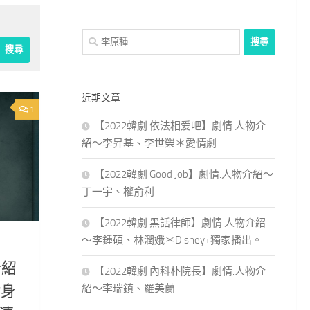
搜
尋
關
鍵
近期文章
字:
1
【2022韓劇 依法相爱吧】劇情.人物介
紹～李昇基、李世榮＊愛情劇
【2022韓劇 Good Job】劇情.人物介紹～
丁一宇、權俞利
【2022韓劇 黑話律師】劇情.人物介紹
～李鍾碩、林潤娥＊Disney+獨家播出。
日
介紹
【2022韓劇 內科朴院長】劇情.人物介
紹～李瑞鎮、羅美蘭
附身