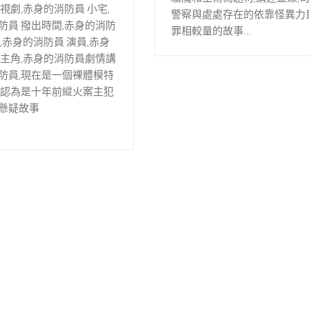
視劇,赤身的消防員 小宅,
警察與處處存在的依靠怪異力
防員 撥出時間,赤身的消防
罪相較量的故事…
,赤身的消防員 演員,赤身
 主角,赤身的消防員劇情講
防員,現在是一個裸體模特
被認為是十年前縱火案主犯
懸疑故事