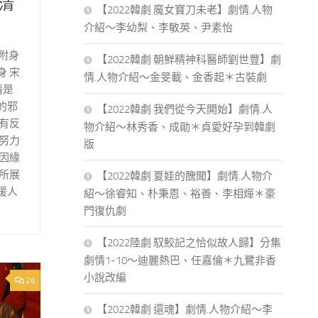
清
【2022韓劇 魔女寶刀未老】劇情.人物
介紹～李幼梨、李敏英、尹素怡
,附身
【2022韓劇 朝鮮精神科醫師劉世豐】劇
身 宋
情.人物介紹～金旻載、金香起＊古裝劇
情是
的邪
【2022韓劇 我們從今天開始】劇情.人
有反
物介紹～林秀香、成勛＊貞愛好孕到韓劇
努力
版
因緣
所展
【2022韓劇 夏娃的醜聞】劇情.人物介
暖人
紹～徐睿知、朴秉恩、裕善、李相燁＊豪
門復仇劇
【2022陸劇 馭鮫記之恰似故人歸】分集
劇情1-10～迪麗熱巴、任嘉倫＊九鷺非香
小說改編
26
【2022韓劇 還魂】劇情.人物介紹～李