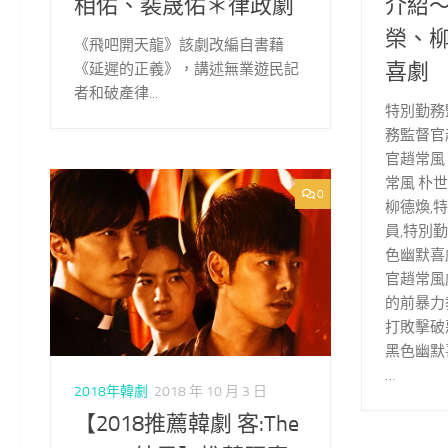
相佑、裴晟佑＊律政劇
介紹
榮、
《飛吧開天龍》該劇改編自書藉
喜劇
《延遲的正義》，講述無業遊民記
者和破產律...
特別勤務
務監督官
官趙常風
常風 朴
0
柳德煥,
員,特別
色幽默喜劇
官趙常風
的前暴力
打敗擊破
黑色幽默
…
2018年韓劇
2018 年 10 月 3 日
【2018推薦韓劇 客:The