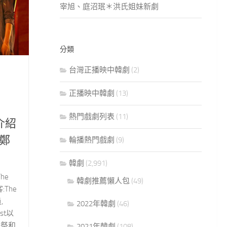
宰旭、庭沼珉＊洪氏姐妹新劇
分類
台灣正播映中韓劇
(2)
正播映中韓劇
(13)
熱門戲劇列表
(11)
情介紹
鄭
輪播熱門戲劇
(9)
韓劇
(2,991)
he
韓劇推薦懶人包
(49)
客:The
,
2022年韓劇
(46)
est以
司祭和
2021年韓劇
(108)