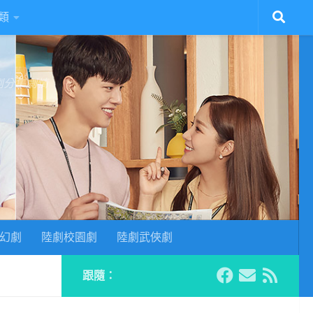
類
陸劇分集劇情
幻劇
陸劇校園劇
陸劇武俠劇
跟隨：