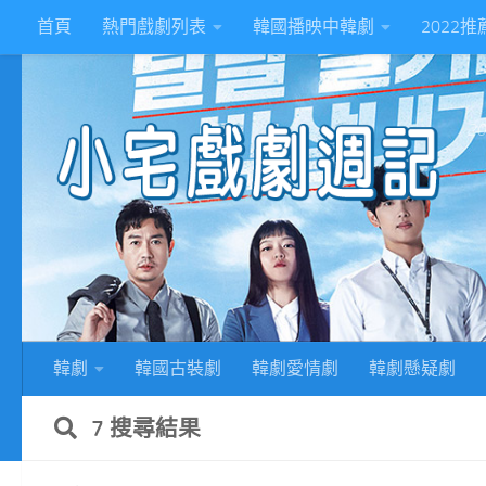
首頁
熱門戲劇列表
韓國播映中韓劇
2022
Skip to content
2
韓劇
韓國古裝劇
韓劇愛情劇
韓劇懸疑劇
7 搜尋結果