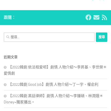
跟隨：
搜
尋
關
鍵
近期文章
字:
【2022韓劇 依法相爱吧】劇情.人物介紹～李昇基、李世榮＊
愛情劇
【2022韓劇 Good Job】劇情.人物介紹～丁一宇、權俞利
【2022韓劇 黑話律師】劇情.人物介紹～李鍾碩、林潤娥＊
Disney+獨家播出。