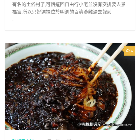
有名的土俗村了,可惜這回自由行小宅並沒有安排要去景
福宮,所以只好選擇位於明洞的百濟蔘雞湯去報到
…
4