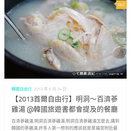
0
韓國自由行
2013 年 6 月 24 日
【2013首爾自由行】明洞～百濟蔘
雞湯 @韓國旅遊書都會提及的餐廳
百濟蔘雞湯,明洞百濟蔘雞湯,明洞百濟蔘雞湯怎麼去,講到
韓國的蔘雞湯,許多人第一想到的應該就是景福宮附近最