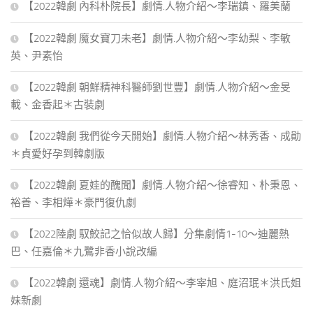
【2022韓劇 內科朴院長】劇情.人物介紹～李瑞鎮、羅美蘭
【2022韓劇 魔女寶刀未老】劇情.人物介紹～李幼梨、李敏
英、尹素怡
【2022韓劇 朝鮮精神科醫師劉世豐】劇情.人物介紹～金旻
載、金香起＊古裝劇
【2022韓劇 我們從今天開始】劇情.人物介紹～林秀香、成勛
＊貞愛好孕到韓劇版
【2022韓劇 夏娃的醜聞】劇情.人物介紹～徐睿知、朴秉恩、
裕善、李相燁＊豪門復仇劇
【2022陸劇 馭鮫記之恰似故人歸】分集劇情1-10～迪麗熱
巴、任嘉倫＊九鷺非香小說改編
【2022韓劇 還魂】劇情.人物介紹～李宰旭、庭沼珉＊洪氏姐
妹新劇