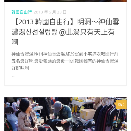
韓國自由行
2013 年 5 月 23 日
【2013 韓國自由行】明洞～神仙雪
濃湯신선설렁탕 @此湯只有天上有
啊
神仙雪濃湯,明洞神仙雪濃湯,終於寫到小宅這次韓國行前
五名最好吃,最愛餐廳的最後一間,韓國獨有的神仙雪濃湯,
好好味啊
…
2