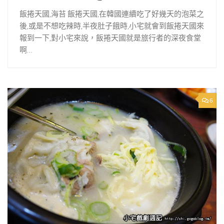
飯捲天國,海苔 飯捲天國,在韓國連續吃了好幾天的泡菜之
後,或是不想吃辣時,半夜肚子餓時,小宅就會到飯捲天國來
報到一下,對小宅來說，飯捲天國就是旅行者的深夜食堂
啊…
6