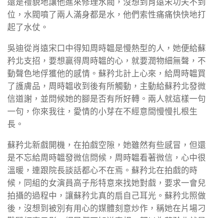
還是禮貌地讓他進來修理水閥，沒想到肖遠宋功夫不到
位，水閥噴了兩人滿身都是水，他們索性痛痛快快地打
起了水仗。
吳迪從肖遠宋口中得知周時韞是慢熱型的人，她便給蘇
矜北支招，要想贏得周時韞的心，就要潤物細無聲，不
動聲色地俘獲他的感情。蘇矜北計上心來，給周時韞買
了護膚品，周時韞收到後有所觸動，主動給蘇矜北發微
信道謝，並問候她的腳是否有所好轉。兩人就這樣一句
一句，你來我往，愛情的小芽在不經意間慢慢扎根生
長。
蘇矜北新戲開機，在拍戲空隙，她雖然有些感冒，但還
是不忘給周時韞發微信問候，周時韞看著微信，心中很
溫暖，連跟院長談話都心不在焉。蘇矜北在拍戲的時
候，同組的女演員高子彤特意來找她對戲，要求一會兒
拍攝的過程中，讓蘇矜北真的扇自己耳光。蘇矜北照做
後，沒想到被別有用心的媒體刻意炒作，稱她在片場刁