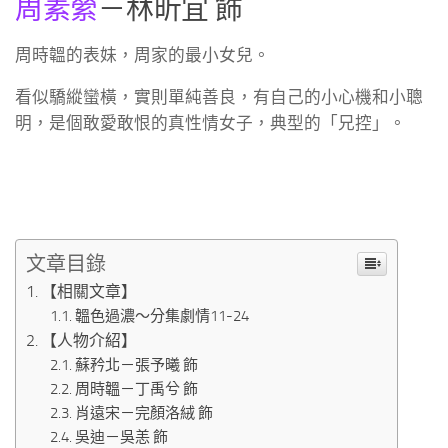
周素縈
－林昕宜 飾
周時韞的表妹，周家的最小女兒。
看似驕縱蠻橫，實則單純善良，有自己的小心機和小聰
明，是個敢愛敢恨的真性情女子，典型的「兄控」。
文章目錄
【相關文章】
韞色過濃～分集劇情11-24
【人物介紹】
蘇矜北－張予曦 飾
周時韞－丁禹兮 飾
肖遠宋－完顏洛絨 飾
吳迪－吳恙 飾