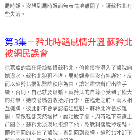
周時韞。沒想到周時韞面無表情地離開了，讓蘇矜北有
些失落。
第3集
－
矜北時韞感情升溫 蘇矜北
被網民誤會
徐嘉瑋的瘋狂粉絲嫉恨蘇矜北，偷偷摸摸潛入了醫院向
她潑水，蘇矜北狼狽不堪，周時韞非但沒有袒護她，反
而以蘇矜北擾亂醫院秩序為由，讓她盡快辦理出院手
續，否則，自己就要退婚。蘇矜北的自尊心受到了極大
的打擊，她咬著嘴唇收拾好行李，在臨走之前，兩人相
互攤牌，彼此都不會承認樁娃娃親。蘇矜北冷著臉離
開，高跟鞋卻突然壞掉，讓她崴了腳，周時韞下意識上
前關心，蘇矜北淡漠地拒絕了他，乾脆利落脫掉壞鞋，
頭也不回的走出了醫院。直到回到家裡，蘇矜北才卸下