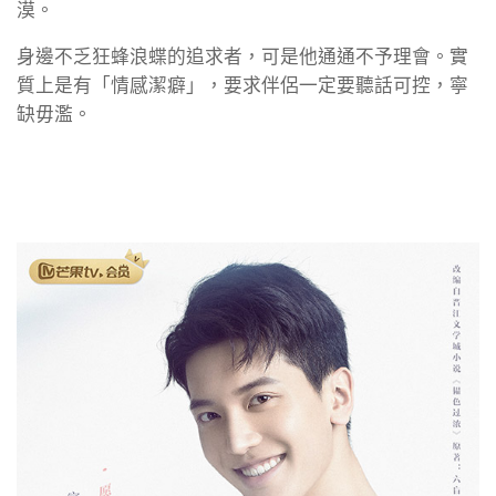
漠。
身邊不乏狂蜂浪蝶的追求者，可是他通通不予理會。實
質上是有「情感潔癖」，要求伴侶一定要聽話可控，寧
缺毋濫。