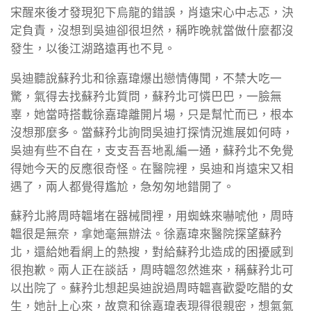
宋醒來後才發現犯下烏龍的錯誤，肖遠宋心中忐忑，決
定負責，沒想到吳迪卻很坦然，稱昨晚就當做什麼都沒
發生，以後江湖路遠再也不見。
吳迪聽說蘇矜北和徐嘉瑋爆出戀情傳聞，不禁大吃一
驚，氣得去找蘇矜北質問，蘇矜北可憐巴巴，一臉無
辜，她當時搭載徐嘉瑋離開片場，只是幫忙而已，根本
沒想那麼多。當蘇矜北詢問吳迪打探情況進展如何時，
吳迪有些不自在，支支吾吾地亂編一通，蘇矜北不免覺
得她今天的反應很奇怪。在醫院裡，吳迪和肖遠宋又相
遇了，兩人都覺得尷尬，急匆匆地錯開了。
蘇矜北將周時韞堵在器械間裡，用蜘蛛來嚇唬他，周時
韞很是無奈，拿她毫無辦法。徐嘉瑋來醫院探望蘇矜
北，還給她看網上的熱搜，對給蘇矜北造成的困擾感到
很抱歉。兩人正在談話，周時韞忽然進來，稱蘇矜北可
以出院了。蘇矜北想起吳迪說過周時韞喜歡愛吃醋的女
生，她計上心來，故意和徐嘉瑋表現得很親密，想氣氣