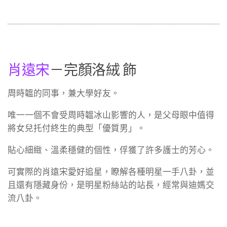
肖遠宋
－完顏洛絨 飾
周時韞的同事，兼大學好友。
唯一一個不會受周時韞冰山影響的人，是父母眼中值得
將女兒托付終生的典型「優質男」。
貼心細緻、溫柔穩健的個性，俘獲了許多護士的芳心。
可實際的肖遠宋愛好追星，瞭解各種明星一手八卦，並
且還有隱藏身份，是明星粉絲站的站長，經常與迪媽交
流八卦。