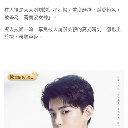
在人後是大大咧咧的追星狂粉，重度顏控，鍾愛粉色，
被譽為「荷爾蒙女神」。
撩人技術一流，享受被人誇讚美貌的高光時刻，卻也止
於撩，母胎單身。