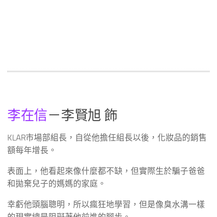
李在信
－李賢旭 飾
KLAR市場部組長，自從他擔任組長以後，化妝品的銷售
額每年增長。
表面上，他看起來像什麼都不缺，但實際生於騙子爸爸
和拋棄兒子的媽媽的家庭。
幸虧他頭腦聰明，所以瘋狂地學習，但是像臭水溝一樣
的現實總是阻礙著他前進的腳步。