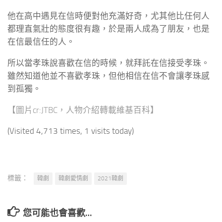
他在高中遇見在信時便對他充滿好奇，尤其他比任何人
都理直氣壯的態度很有趣，於是兩人成為了朋友，也是
在信最信任的人。
所以當孝珠說喜歡在信的時候，就拜託在信接受孝珠。
雖然知道他並不喜歡孝珠，但他相信在信不會讓孝珠感
到孤獨。
【圖片cr:JTBC，人物介紹轉載維基百科】
(Visited 4,713 times, 1 visits today)
標籤：
韓劇
韓劇愛情劇
2021韓劇
您可能也會喜歡…