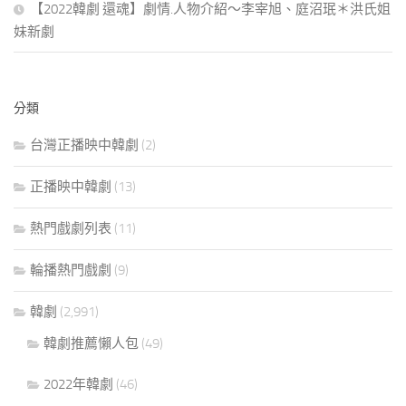
【2022韓劇 還魂】劇情.人物介紹～李宰旭、庭沼珉＊洪氏姐
妹新劇
分類
台灣正播映中韓劇
(2)
正播映中韓劇
(13)
熱門戲劇列表
(11)
輪播熱門戲劇
(9)
韓劇
(2,991)
韓劇推薦懶人包
(49)
2022年韓劇
(46)