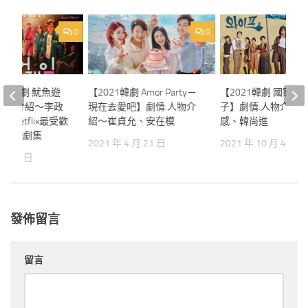
0
0
ix推薦韓劇 魷魚遊
【2021韓劇 Amor Party－
【2021韓劇 國家代
.人物介紹～李政
現在去愛吧】劇情.人物介
子】劇情.人物介紹
Netflix最受歡
紹～崔貞允、安在模
感、韓尚進
語原創劇集
2021 年 4 月 21 日
2021 年 10 月 4 日
0 月 1 日
發佈留言
留言