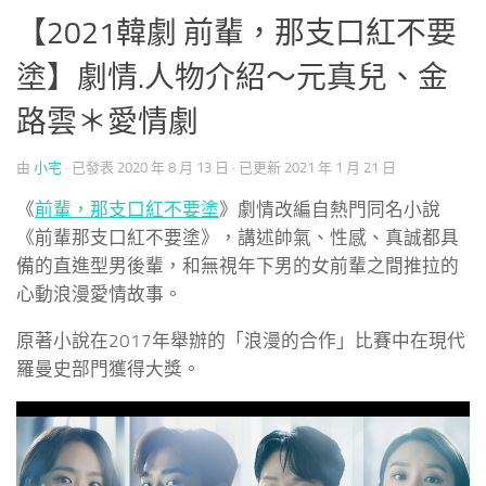
【2021韓劇 前輩，那支口紅不要
塗】劇情.人物介紹～元真兒、金
路雲＊愛情劇
由
小宅
· 已發表
2020 年 8 月 13 日
· 已更新
2021 年 1 月 21 日
《
前輩，那支口紅不要塗
》劇情改編自熱門同名小說
《前輩那支口紅不要塗》，講述帥氣、性感、真誠都具
備的直進型男後輩，和無視年下男的女前輩之間推拉的
心動浪漫愛情故事。
原著小說在2017年舉辦的「浪漫的合作」比賽中在現代
羅曼史部門獲得大獎。