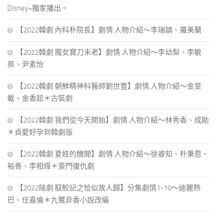
Disney+獨家播出。
【2022韓劇 內科朴院長】劇情.人物介紹～李瑞鎮、羅美蘭
【2022韓劇 魔女寶刀未老】劇情.人物介紹～李幼梨、李敏
英、尹素怡
【2022韓劇 朝鮮精神科醫師劉世豐】劇情.人物介紹～金旻
載、金香起＊古裝劇
【2022韓劇 我們從今天開始】劇情.人物介紹～林秀香、成勛
＊貞愛好孕到韓劇版
【2022韓劇 夏娃的醜聞】劇情.人物介紹～徐睿知、朴秉恩、
裕善、李相燁＊豪門復仇劇
【2022陸劇 馭鮫記之恰似故人歸】分集劇情1-10～迪麗熱
巴、任嘉倫＊九鷺非香小說改編