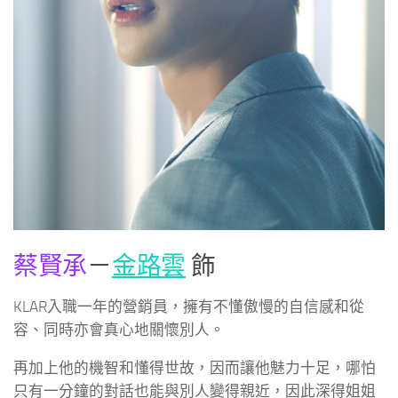
蔡賢承
－
金路雲
飾
KLAR入職一年的營銷員，擁有不懂傲慢的自信感和從
容、同時亦會真心地關懷別人。
再加上他的機智和懂得世故，因而讓他魅力十足，哪怕
只有一分鐘的對話也能與別人變得親近，因此深得姐姐