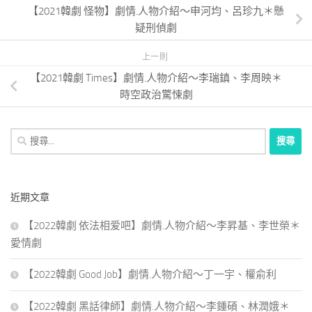
【2021韓劇 怪物】劇情.人物介紹～申河均、呂珍九＊懸
疑刑偵劇
上一則
【2021韓劇 Times】劇情.人物介紹～李瑞鎮、李周映＊
時空政治驚悚劇
搜
尋
關
鍵
近期文章
字:
【2022韓劇 依法相爱吧】劇情.人物介紹～李昇基、李世榮＊
愛情劇
【2022韓劇 Good Job】劇情.人物介紹～丁一宇、權俞利
【2022韓劇 黑話律師】劇情.人物介紹～李鍾碩、林潤娥＊