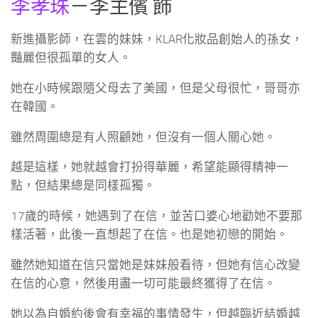
李孝珠
－李主儐 飾
新進攝影師，在雲的妹妹，KLAR化妝品創始人的孫女，
豔麗但很孤單的女人。
她在小時候跟隨父母去了美國，但是父母很忙，哥哥亦
在韓國。
雖然周圍總是有人照顧她，但沒有一個人關心她。
越是這樣，她就越會打扮得華麗，希望能顯得精神一
點，但結果總是同樣孤獨。
17歲的時候，她遇到了在信，並苦口婆心地勸她不要那
樣活著，此後一直想起了在信。也是她初戀的開始。
雖然她知道在信只當她是妹妹般看待，但她有信心改變
在信的心意，然後用盡一切可能最終獲得了在信。
她以為自婚約後會有幸福的事情發生，但越臨近結婚越