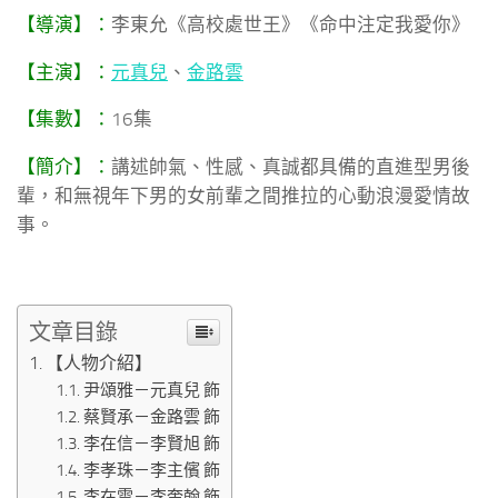
【導演】：
李東允《高校處世王》《命中注定我愛你》
【主演】：
元真兒
、
金路雲
【集數】：
16集
【簡介】：
講述帥氣、性感、真誠都具備的直進型男後
輩，和無視年下男的女前輩之間推拉的心動浪漫愛情故
事。
文章目錄
【人物介紹】
尹頌雅－元真兒 飾
蔡賢承－金路雲 飾
李在信－李賢旭 飾
李孝珠－李主儐 飾
李在雲－李奎翰 飾