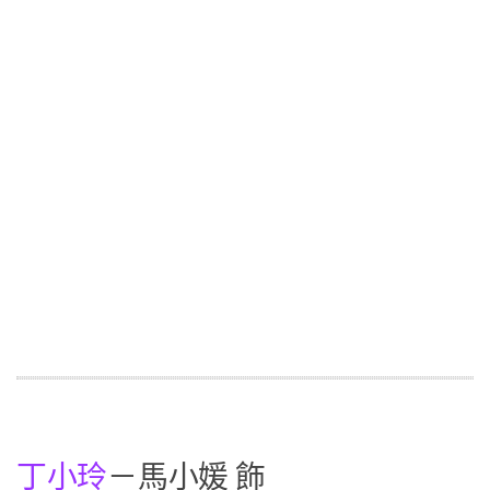
丁小玲
－馬小媛 飾