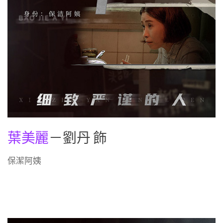
葉美麗
－劉丹 飾
保潔阿姨