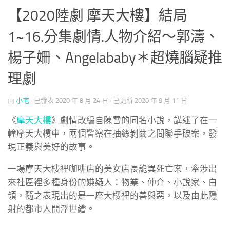
【2020陸劇 摩天大樓】結局
1~16.分集劇情.人物介紹～郭濤、
楊子姍、Angelababy＊超燒腦疑推
理劇
由
小宅
· 已發表
2020 年 8 月 24 日
· 已更新
2020 年 9 月 11 日
《
摩天大樓
》劇情改編自陳雪的同名小說，講述了在一
幢摩天大樓中，兩個警察在抽絲剝繭之間聯手破案，發
現正義與美好的故事。
一場摩天大樓裡咖啡店的美女店長詭異死亡案，牽涉出
來社區裡多種身份的嫌疑人：物業、仲介、小說家、白
領，隨之表現出的是一座大樓裡的善與惡，以及由此隱
射的都市人間浮世繪。