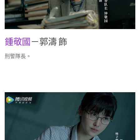
鍾敬國
－郭濤 飾
刑警隊長。