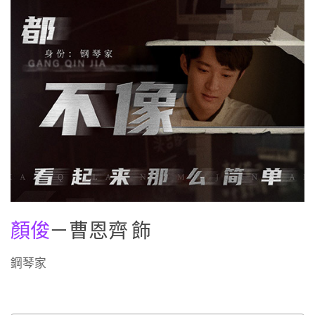
顏俊
－曹恩齊 飾
鋼琴家