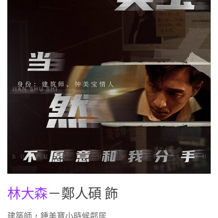
林大森
－鄭人碩 飾
建築師，鍾美寶小時候鄰居