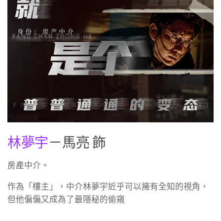
林夢宇
－馬亮 飾
房產中介。
作為「樓主」，中介林夢宇近乎可以擁有全知的視角，
但他偏偏又成為了最隱秘的偷窺