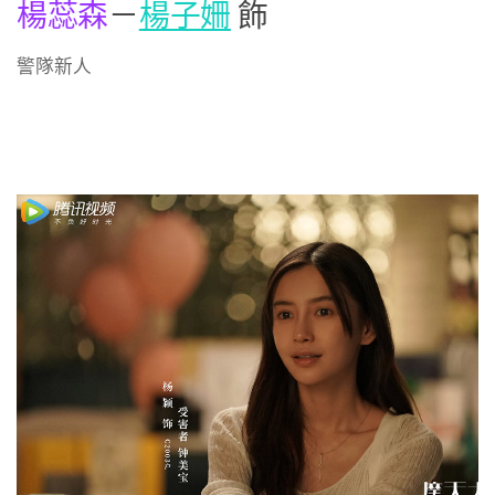
楊蕊森
－
楊子姍
飾
警隊新人