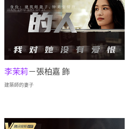
李茉莉
－張柏嘉 飾
建築師的妻子