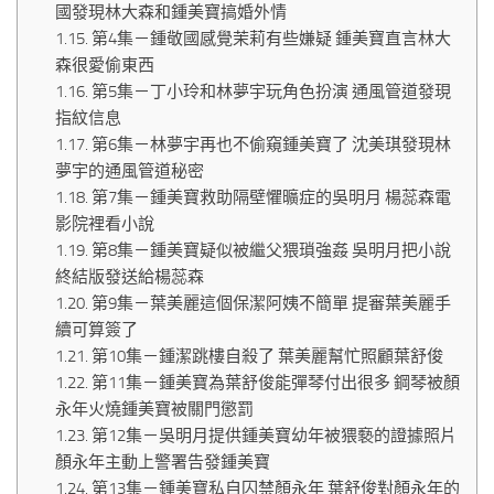
國發現林大森和鍾美寶搞婚外情
第4集－鍾敬國感覺茉莉有些嫌疑 鍾美寶直言林大
森很愛偷東西
第5集－丁小玲和林夢宇玩角色扮演 通風管道發現
指紋信息
第6集－林夢宇再也不偷窺鍾美寶了 沈美琪發現林
夢宇的通風管道秘密
第7集－鍾美寶救助隔壁懼曠症的吳明月 楊蕊森電
影院裡看小說
第8集－鍾美寶疑似被繼父猥瑣強姦 吳明月把小說
終結版發送給楊蕊森
第9集－葉美麗這個保潔阿姨不簡單 提審葉美麗手
續可算簽了
第10集－鍾潔跳樓自殺了 葉美麗幫忙照顧葉舒俊
第11集－鍾美寶為葉舒俊能彈琴付出很多 鋼琴被顏
永年火燒鍾美寶被關門懲罰
第12集－吳明月提供鍾美寶幼年被猥褻的證據照片
顏永年主動上警署告發鍾美寶
第13集－鍾美寶私自囚禁顏永年 葉舒俊對顏永年的