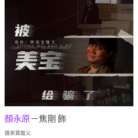
顏永原
－焦剛 飾
鍾美寶繼父