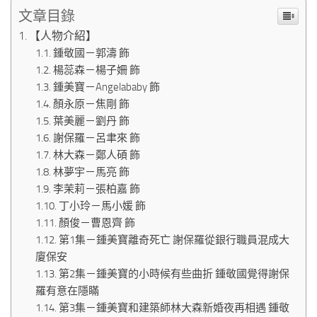
文章目錄
【人物介紹】
鍾敬國－郭濤 飾
楊蕊森－楊子姍 飾
鍾美寶－Angelababy 飾
顏永原－焦剛 飾
葉美麗－劉丹 飾
謝保羅－呂聿來 飾
林大森－鄭人碩 飾
林夢宇－馬亮 飾
李茉莉－張柏嘉 飾
丁小玲－馬小媛 飾
顏俊－曹恩齊 飾
第1集－鍾美寶離奇死亡 謝保羅從銀行職員混成大
廈保安
第2集－鍾美寶的小時候有些曲折 鍾敬國覺得謝保
羅有意在隱瞞
第3集－鍾美寶和建築師林大森新婚夜再相遇 鍾敬